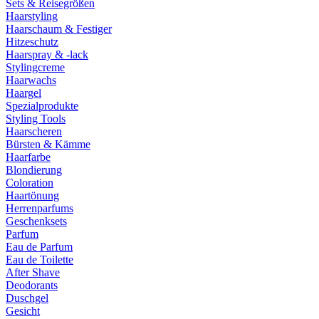
Sets & Reisegrößen
Haarstyling
Haarschaum & Festiger
Hitzeschutz
Haarspray & -lack
Stylingcreme
Haarwachs
Haargel
Spezialprodukte
Styling Tools
Haarscheren
Bürsten & Kämme
Haarfarbe
Blondierung
Coloration
Haartönung
Herrenparfums
Geschenksets
Parfum
Eau de Parfum
Eau de Toilette
After Shave
Deodorants
Duschgel
Gesicht