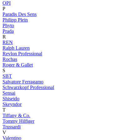
OPI
P
Paradis Des Sens
Philipp Plein
Phyto
Prada
R
REN
Ralph Lauren
Revlon Professional
Rochas
Roger & Gallet
S
SBT
Salvatore Ferragamo
Schwarzkopf Professional
Sensai
Shiseido
Skeyndor
T
Tiffany & Co.
Tommy Hilfiger
Trussardi
V
Valentino