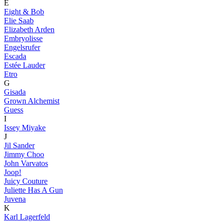
E
Eight & Bob
Elie Saab
Elizabeth Arden
Embryolisse
Engelsrufer
Escada
Estée Lauder
Etro
G
Gisada
Grown Alchemist
Guess
I
Issey Miyake
J
Jil Sander
Jimmy Choo
John Varvatos
Joop!
Juicy Couture
Juliette Has A Gun
Juvena
K
Karl Lagerfeld