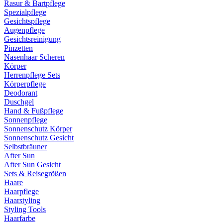
Rasur & Bartpflege
Spezialpflege
Gesichtspflege
Augenpflege
Gesichtsreinigung
Pinzetten
Nasenhaar Scheren
Körper
Herrenpflege Sets
Körperpflege
Deodorant
Duschgel
Hand & Fußpflege
Sonnenpflege
Sonnenschutz Körper
Sonnenschutz Gesicht
Selbstbräuner
After Sun
After Sun Gesicht
Sets & Reisegrößen
Haare
Haarpflege
Haarstyling
Styling Tools
Haarfarbe