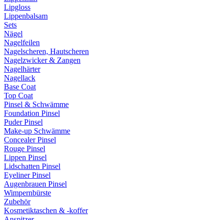
Lipgloss
Lippenbalsam
Sets
Nägel
Nagelfeilen
Nagelscheren, Hautscheren
Nagelzwicker & Zangen
Nagelhärter
Nagellack
Base Coat
Top Coat
Pinsel & Schwämme
Foundation Pinsel
Puder Pinsel
Make-up Schwämme
Concealer Pinsel
Rouge Pinsel
Lippen Pinsel
Lidschatten Pinsel
Eyeliner Pinsel
Augenbrauen Pinsel
Wimpernbürste
Zubehör
Kosmetiktaschen & -koffer
Anspitzer