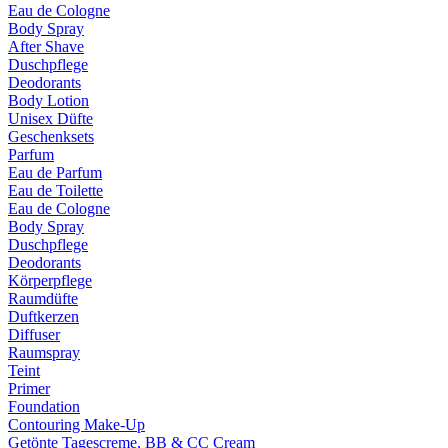
Eau de Cologne
Body Spray
After Shave
Duschpflege
Deodorants
Body Lotion
Unisex Düfte
Geschenksets
Parfum
Eau de Parfum
Eau de Toilette
Eau de Cologne
Body Spray
Duschpflege
Deodorants
Körperpflege
Raumdüfte
Duftkerzen
Diffuser
Raumspray
Teint
Primer
Foundation
Contouring Make-Up
Getönte Tagescreme, BB & CC Cream