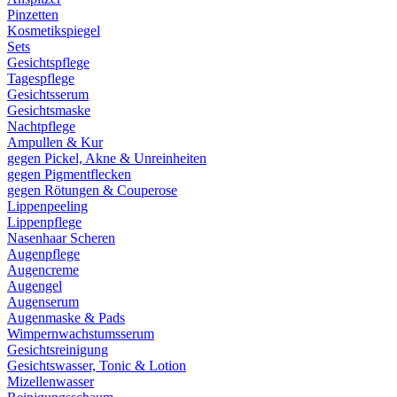
Pinzetten
Kosmetikspiegel
Sets
Gesichtspflege
Tagespflege
Gesichtsserum
Gesichtsmaske
Nachtpflege
Ampullen & Kur
gegen Pickel, Akne & Unreinheiten
gegen Pigmentflecken
gegen Rötungen & Couperose
Lippenpeeling
Lippenpflege
Nasenhaar Scheren
Augenpflege
Augencreme
Augengel
Augenserum
Augenmaske & Pads
Wimpernwachstumsserum
Gesichtsreinigung
Gesichtswasser, Tonic & Lotion
Mizellenwasser