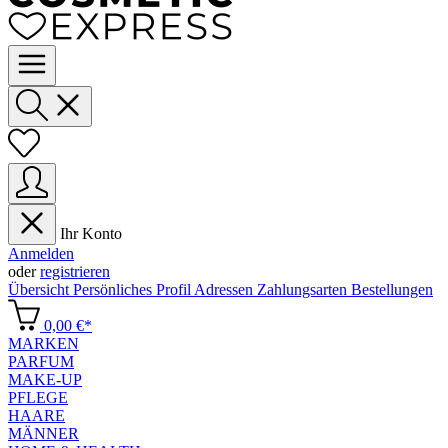
Ihr Konto
Anmelden
oder
registrieren
Übersicht
Persönliches Profil
Adressen
Zahlungsarten
Bestellungen
0,00 €*
MARKEN
PARFUM
MAKE-UP
PFLEGE
HAARE
MÄNNER