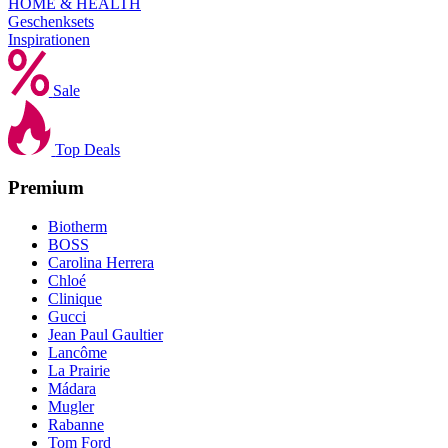
HOME & HEALTH
Geschenksets
Inspirationen
Sale
Top Deals
Premium
Biotherm
BOSS
Carolina Herrera
Chloé
Clinique
Gucci
Jean Paul Gaultier
Lancôme
La Prairie
Mádara
Mugler
Rabanne
Tom Ford