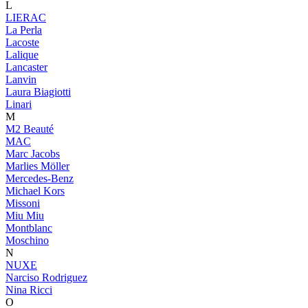
L
LIERAC
La Perla
Lacoste
Lalique
Lancaster
Lanvin
Laura Biagiotti
Linari
M
M2 Beauté
MAC
Marc Jacobs
Marlies Möller
Mercedes-Benz
Michael Kors
Missoni
Miu Miu
Montblanc
Moschino
N
NUXE
Narciso Rodriguez
Nina Ricci
O