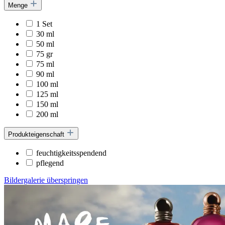
Menge
1 Set
30 ml
50 ml
75 gr
75 ml
90 ml
100 ml
125 ml
150 ml
200 ml
Produkteigenschaft
feuchtigkeitsspendend
pflegend
Bildergalerie überspringen