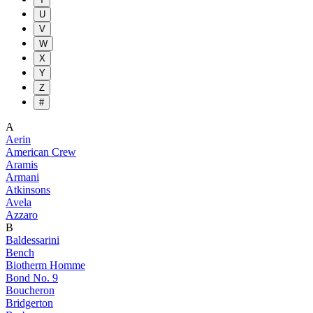
U
V
W
X
Y
Z
#
A
Aerin
American Crew
Aramis
Armani
Atkinsons
Avela
Azzaro
B
Baldessarini
Bench
Biotherm Homme
Bond No. 9
Boucheron
Bridgerton