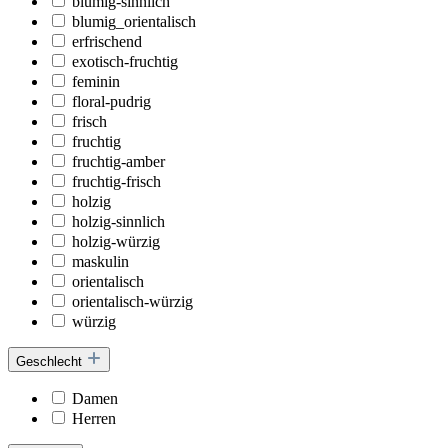
blumig-sinnlich
blumig_orientalisch
erfrischend
exotisch-fruchtig
feminin
floral-pudrig
frisch
fruchtig
fruchtig-amber
fruchtig-frisch
holzig
holzig-sinnlich
holzig-würzig
maskulin
orientalisch
orientalisch-würzig
würzig
Geschlecht
Damen
Herren