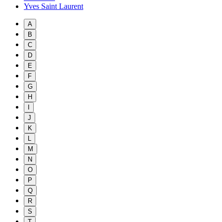
Yves Saint Laurent
A
B
C
D
E
F
G
H
I
J
K
L
M
N
O
P
Q
R
S
T