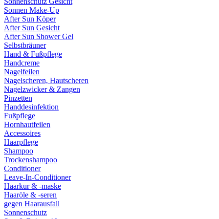
Sonnenschutz Gesicht
Sonnen Make-Up
After Sun Köper
After Sun Gesicht
After Sun Shower Gel
Selbstbräuner
Hand & Fußpflege
Handcreme
Nagelfeilen
Nagelscheren, Hautscheren
Nagelzwicker & Zangen
Pinzetten
Handdesinfektion
Fußpflege
Hornhautfeilen
Accessoires
Haarpflege
Shampoo
Trockenshampoo
Conditioner
Leave-In-Conditioner
Haarkur & -maske
Haaröle & -seren
gegen Haarausfall
Sonnenschutz