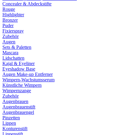
Concealer & Abdeckstifte
Rouge
Highlighter
Bronzer
Puder
Fixierspray
Zubehör
Augen
Sets & Paletten
Mascara
Lidschatten
Kajal & Eyeliner
Eyeshadow Base
Augen Make-up Entferner
Wimpern-Wachstumsserum
Künstliche Wimpern
Wimpernzange
Zubehör
Augenbrauen
Augenbrauenstift
Augenbrauengel
Pinzetten
Lippen
Konturenstift
Lippenstift