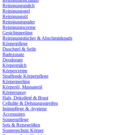
Reinigungsschaum
Reinigungsmilch
Reinigungsgel
Reinigungsöl
Reinigungspuder
Reinigungscreme
Gesichtspeeling
Reinigungstücher & Abschminkpads
Körperpflege
Duschgel & Seife
Badezusatz
Deodorant
Körpermilch
Körpercreme
Straffende Körperpflege
Körperpeeling
Körperöl, Massageöl
Körperspray
Hals, Dekolleté & Brust
Cellulite & Dehnungsstreifen
Intimpflege & -hygiene
Accessoires
Sonnenpflege
Sets & Reisegrößen
Sonnenschutz Körper