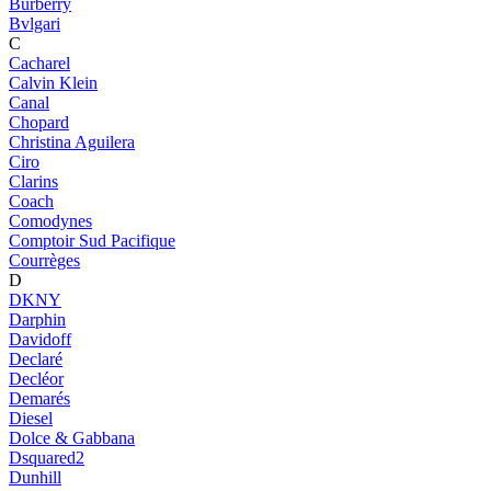
Burberry
Bvlgari
C
Cacharel
Calvin Klein
Canal
Chopard
Christina Aguilera
Ciro
Clarins
Coach
Comodynes
Comptoir Sud Pacifique
Courrèges
D
DKNY
Darphin
Davidoff
Declaré
Decléor
Demarés
Diesel
Dolce & Gabbana
Dsquared2
Dunhill