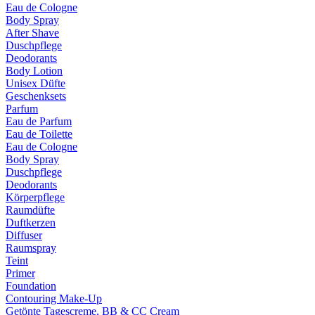
Eau de Cologne
Body Spray
After Shave
Duschpflege
Deodorants
Body Lotion
Unisex Düfte
Geschenksets
Parfum
Eau de Parfum
Eau de Toilette
Eau de Cologne
Body Spray
Duschpflege
Deodorants
Körperpflege
Raumdüfte
Duftkerzen
Diffuser
Raumspray
Teint
Primer
Foundation
Contouring Make-Up
Getönte Tagescreme, BB & CC Cream