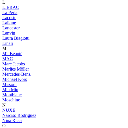
L
LIERAC
La Perla
Lacoste
Lalique
Lancaster
Lanvin
Laura Biagiotti
Linari
M
M2 Beauté
MAC
Marc Jacobs
Marlies Möller
Mercedes-Benz
Michael Kors
Missoni
Miu Miu
Montblanc
Moschino
N
NUXE
Narciso Rodriguez
Nina Ricci
O