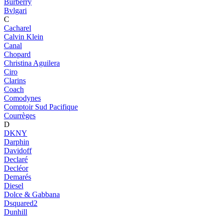
Burberry
Bvlgari
C
Cacharel
Calvin Klein
Canal
Chopard
Christina Aguilera
Ciro
Clarins
Coach
Comodynes
Comptoir Sud Pacifique
Courrèges
D
DKNY
Darphin
Davidoff
Declaré
Decléor
Demarés
Diesel
Dolce & Gabbana
Dsquared2
Dunhill