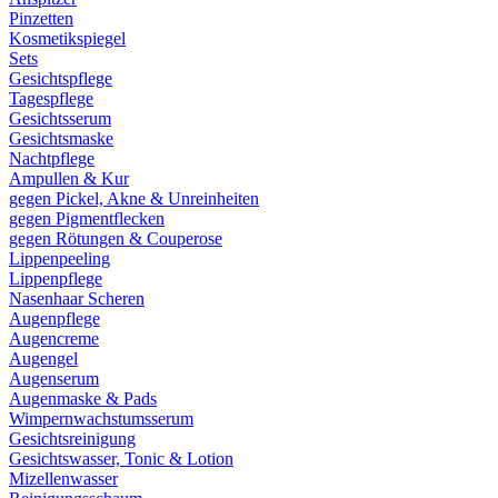
Pinzetten
Kosmetikspiegel
Sets
Gesichtspflege
Tagespflege
Gesichtsserum
Gesichtsmaske
Nachtpflege
Ampullen & Kur
gegen Pickel, Akne & Unreinheiten
gegen Pigmentflecken
gegen Rötungen & Couperose
Lippenpeeling
Lippenpflege
Nasenhaar Scheren
Augenpflege
Augencreme
Augengel
Augenserum
Augenmaske & Pads
Wimpernwachstumsserum
Gesichtsreinigung
Gesichtswasser, Tonic & Lotion
Mizellenwasser