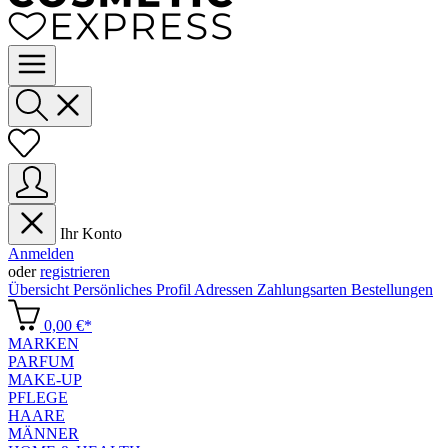
Ihr Konto
Anmelden
oder
registrieren
Übersicht
Persönliches Profil
Adressen
Zahlungsarten
Bestellungen
0,00 €*
MARKEN
PARFUM
MAKE-UP
PFLEGE
HAARE
MÄNNER