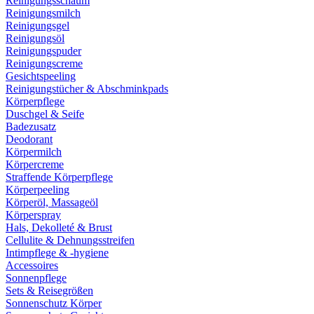
Reinigungsschaum
Reinigungsmilch
Reinigungsgel
Reinigungsöl
Reinigungspuder
Reinigungscreme
Gesichtspeeling
Reinigungstücher & Abschminkpads
Körperpflege
Duschgel & Seife
Badezusatz
Deodorant
Körpermilch
Körpercreme
Straffende Körperpflege
Körperpeeling
Körperöl, Massageöl
Körperspray
Hals, Dekolleté & Brust
Cellulite & Dehnungsstreifen
Intimpflege & -hygiene
Accessoires
Sonnenpflege
Sets & Reisegrößen
Sonnenschutz Körper