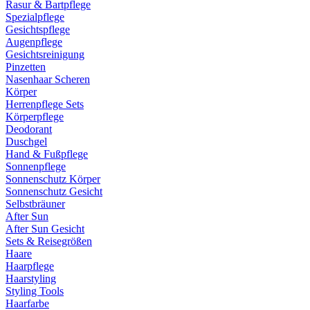
Rasur & Bartpflege
Spezialpflege
Gesichtspflege
Augenpflege
Gesichtsreinigung
Pinzetten
Nasenhaar Scheren
Körper
Herrenpflege Sets
Körperpflege
Deodorant
Duschgel
Hand & Fußpflege
Sonnenpflege
Sonnenschutz Körper
Sonnenschutz Gesicht
Selbstbräuner
After Sun
After Sun Gesicht
Sets & Reisegrößen
Haare
Haarpflege
Haarstyling
Styling Tools
Haarfarbe