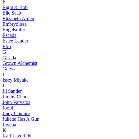
E
Eight & Bob
Elie Saab
Elizabeth Arden
Embryolisse
Engelsrufer
Escada
Estée Lauder
Etro
G
Gisada
Grown Alchemist
Guess
I
Issey Miyake
J
Jil Sander
Jimmy Choo
John Varvatos
Joop!
Juicy Couture
Juliette Has A Gun
Juvena
K
Karl Lagerfeld