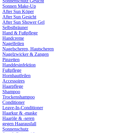
Sonnenschutz Gesicht
Sonnen Make-Up
After Sun Köper
After Sun Gesicht
After Sun Shower Gel
Selbstbräuner
Hand & Fußpflege
Handcreme
Nagelfeilen
Nagelscheren, Hautscheren
Nagelzwicker & Zangen
Pinzetten
Handdesinfektion
Fußpflege
Hornhautfeilen
Accessoires
Haarpflege
Shampoo
Trockenshampoo
Conditioner
Leave-In-Conditioner
Haarkur & -maske
Haaröle & -seren
gegen Haarausfall
Sonnenschutz