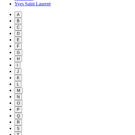
Yves Saint Laurent
A
B
C
D
E
F
G
H
I
J
K
L
M
N
O
P
Q
R
S
T