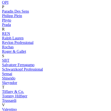
OPI
P
Paradis Des Sens
Philipp Plein
Phyto
Prada
R
REN
Ralph Lauren
Revlon Professional
Rochas
Roger & Gallet
S
SBT
Salvatore Ferragamo
Schwarzkopf Professional
Sensai
Shiseido
Skeyndor
T
Tiffany & Co.
Tommy Hilfiger
Trussardi
V
Valentino