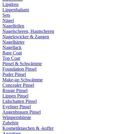
Lipgloss
Lippenbalsam
Sets
Nägel
Nagelfeilen
Nagelscheren, Hautscheren
Nagelzwicker & Zangen
Nagelhärter
Nagellack
Base Coat
Top Coat
Pinsel & Schwämme
Foundation Pinsel
Puder Pinsel
Make-up Schwämme
Concealer Pinsel
Rouge Pinsel
Lippen Pinsel
Lidschatten Pinsel
Eyeliner Pinsel
Augenbrauen Pinsel
Wimpernbürste
Zubehör
Kosmetiktaschen & -koffer
Anspitzer