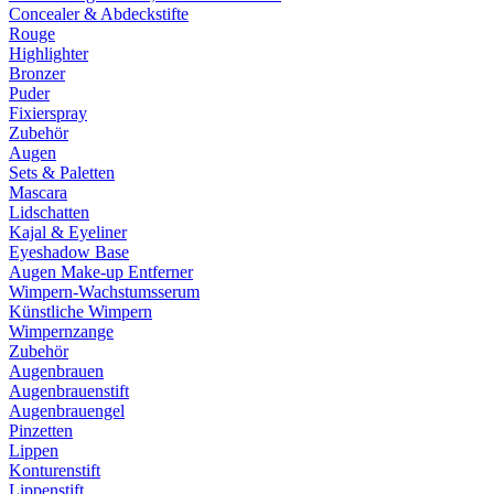
Concealer & Abdeckstifte
Rouge
Highlighter
Bronzer
Puder
Fixierspray
Zubehör
Augen
Sets & Paletten
Mascara
Lidschatten
Kajal & Eyeliner
Eyeshadow Base
Augen Make-up Entferner
Wimpern-Wachstumsserum
Künstliche Wimpern
Wimpernzange
Zubehör
Augenbrauen
Augenbrauenstift
Augenbrauengel
Pinzetten
Lippen
Konturenstift
Lippenstift