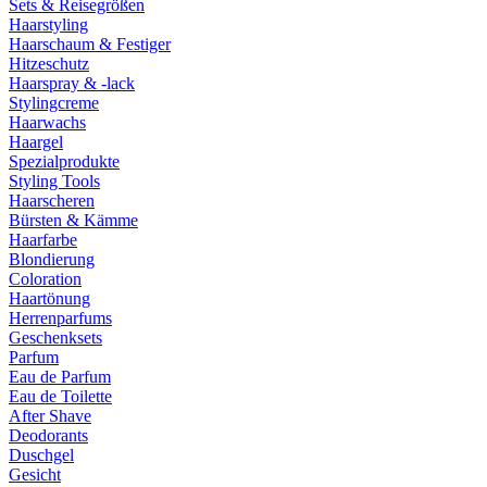
Sets & Reisegrößen
Haarstyling
Haarschaum & Festiger
Hitzeschutz
Haarspray & -lack
Stylingcreme
Haarwachs
Haargel
Spezialprodukte
Styling Tools
Haarscheren
Bürsten & Kämme
Haarfarbe
Blondierung
Coloration
Haartönung
Herrenparfums
Geschenksets
Parfum
Eau de Parfum
Eau de Toilette
After Shave
Deodorants
Duschgel
Gesicht