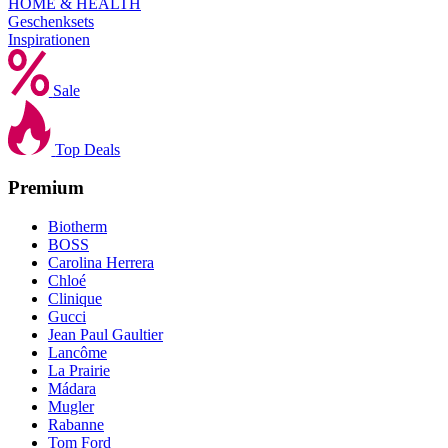
HOME & HEALTH
Geschenksets
Inspirationen
Sale
Top Deals
Premium
Biotherm
BOSS
Carolina Herrera
Chloé
Clinique
Gucci
Jean Paul Gaultier
Lancôme
La Prairie
Mádara
Mugler
Rabanne
Tom Ford