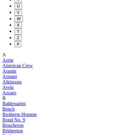
U
V
W
X
Y
Z
#
A
Aerin
American Crew
Aramis
Armani
Atkinsons
Avela
Azzaro
B
Baldessarini
Bench
Biotherm Homme
Bond No. 9
Boucheron
Bridgerton