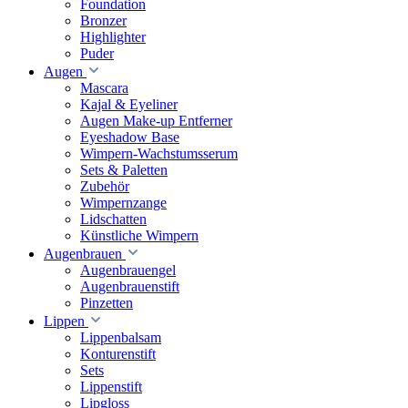
Foundation
Bronzer
Highlighter
Puder
Augen
Mascara
Kajal & Eyeliner
Augen Make-up Entferner
Eyeshadow Base
Wimpern-Wachstumsserum
Sets & Paletten
Zubehör
Wimpernzange
Lidschatten
Künstliche Wimpern
Augenbrauen
Augenbrauengel
Augenbrauenstift
Pinzetten
Lippen
Lippenbalsam
Konturenstift
Sets
Lippenstift
Lipgloss