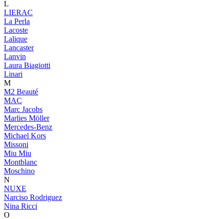
L
LIERAC
La Perla
Lacoste
Lalique
Lancaster
Lanvin
Laura Biagiotti
Linari
M
M2 Beauté
MAC
Marc Jacobs
Marlies Möller
Mercedes-Benz
Michael Kors
Missoni
Miu Miu
Montblanc
Moschino
N
NUXE
Narciso Rodriguez
Nina Ricci
O