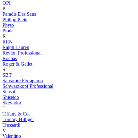
OPI
P
Paradis Des Sens
Philipp Plein
Phyto
Prada
R
REN
Ralph Lauren
Revlon Professional
Rochas
Roger & Gallet
S
SBT
Salvatore Ferragamo
Schwarzkopf Professional
Sensai
Shiseido
Skeyndor
T
Tiffany & Co.
Tommy Hilfiger
Trussardi
V
Valentino