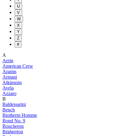
U
V
W
X
Y
Z
#
A
Aerin
American Crew
Aramis
Armani
Atkinsons
Avela
Azzaro
B
Baldessarini
Bench
Biotherm Homme
Bond No. 9
Boucheron
Bridgerton