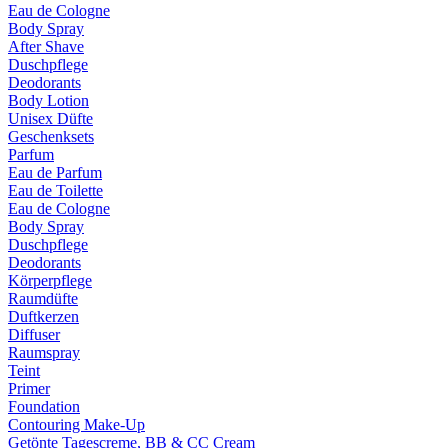
Eau de Cologne
Body Spray
After Shave
Duschpflege
Deodorants
Body Lotion
Unisex Düfte
Geschenksets
Parfum
Eau de Parfum
Eau de Toilette
Eau de Cologne
Body Spray
Duschpflege
Deodorants
Körperpflege
Raumdüfte
Duftkerzen
Diffuser
Raumspray
Teint
Primer
Foundation
Contouring Make-Up
Getönte Tagescreme, BB & CC Cream