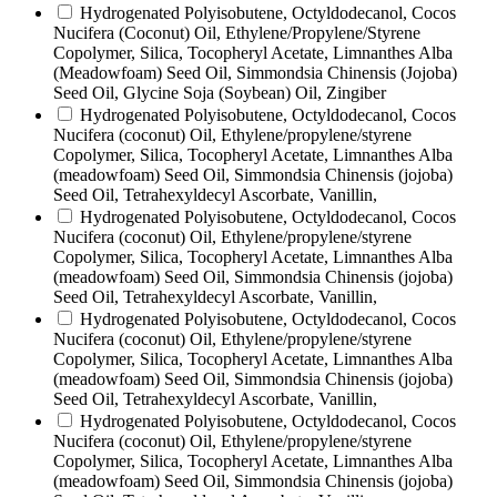
Hydrogenated Polyisobutene, Octyldodecanol, Cocos
Nucifera (Coconut) Oil, Ethylene/Propylene/Styrene
Copolymer, Silica, Tocopheryl Acetate, Limnanthes Alba
(Meadowfoam) Seed Oil, Simmondsia Chinensis (Jojoba)
Seed Oil, Glycine Soja (Soybean) Oil, Zingiber
Hydrogenated Polyisobutene, Octyldodecanol, Cocos
Nucifera (coconut) Oil, Ethylene/propylene/styrene
Copolymer, Silica, Tocopheryl Acetate, Limnanthes Alba
(meadowfoam) Seed Oil, Simmondsia Chinensis (jojoba)
Seed Oil, Tetrahexyldecyl Ascorbate, Vanillin,
Hydrogenated Polyisobutene, Octyldodecanol, Cocos
Nucifera (coconut) Oil, Ethylene/propylene/styrene
Copolymer, Silica, Tocopheryl Acetate, Limnanthes Alba
(meadowfoam) Seed Oil, Simmondsia Chinensis (jojoba)
Seed Oil, Tetrahexyldecyl Ascorbate, Vanillin,
Hydrogenated Polyisobutene, Octyldodecanol, Cocos
Nucifera (coconut) Oil, Ethylene/propylene/styrene
Copolymer, Silica, Tocopheryl Acetate, Limnanthes Alba
(meadowfoam) Seed Oil, Simmondsia Chinensis (jojoba)
Seed Oil, Tetrahexyldecyl Ascorbate, Vanillin,
Hydrogenated Polyisobutene, Octyldodecanol, Cocos
Nucifera (coconut) Oil, Ethylene/propylene/styrene
Copolymer, Silica, Tocopheryl Acetate, Limnanthes Alba
(meadowfoam) Seed Oil, Simmondsia Chinensis (jojoba)