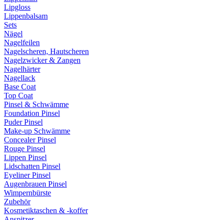
Lipgloss
Lippenbalsam
Sets
Nägel
Nagelfeilen
Nagelscheren, Hautscheren
Nagelzwicker & Zangen
Nagelhärter
Nagellack
Base Coat
Top Coat
Pinsel & Schwämme
Foundation Pinsel
Puder Pinsel
Make-up Schwämme
Concealer Pinsel
Rouge Pinsel
Lippen Pinsel
Lidschatten Pinsel
Eyeliner Pinsel
Augenbrauen Pinsel
Wimpernbürste
Zubehör
Kosmetiktaschen & -koffer
Anspitzer