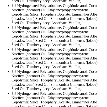
Seed Oil, Tetrahexyldecyl Ascorbate, Vanillin,
Hydrogenated Polyisobutene, Octyldodecanol, Cocos
Nucifera (coconut) Oil, Ethylene/propylene/styrene
Copolymer, Silica, Tocopheryl Acetate, Limnanthes Alba
(meadowfoam) Seed Oil, Simmondsia Chinensis (jojoba)
Seed Oil, Tetrahexyldecyl Ascorbate, Vanillin,
Hydrogenated Polyisobutene, Octyldodecanol, Cocos
Nucifera (coconut) Oil, Ethylene/propylene/styrene
Copolymer, Silica, Tocopheryl Acetate, Limnanthes Alba
(meadowfoam) Seed Oil, Simmondsia Chinensis (jojoba)
Seed Oil, Tetrahexyldecyl Ascorbate, Vanillin,
Hydrogenated Polyisobutene, Octyldodecanol, Cocos
Nucifera (coconut) Oil, Ethylene/propylene/styrene
Copolymer, Silica, Tocopheryl Acetate, Limnanthes Alba
(meadowfoam) Seed Oil, Simmondsia Chinensis (jojoba)
Seed Oil, Tetrahexyldecyl Ascorbate, Vanillin,
Hydrogenated Polyisobutene, Octyldodecanol, Cocos
Nucifera (coconut) Oil, Ethylene/propylene/styrene
Copolymer, Silica, Tocopheryl Acetate, Limnanthes Alba
(meadowfoam) Seed Oil, Simmondsia Chinensis (jojoba)
Seed Oil, Tetrahexyldecyl Ascorbate, Vanillin,
Hydrogenated Polyisobutene, Octyldodecanol, Cocos
Nucifera (coconut) Oil, Ethylene/propylene/styrene
Copolymer, Silica, Tocopheryl Acetate, Limnanthes Alba
(meadowfoam) Seed Oil, Simmondsia Chinensis (jojoba)