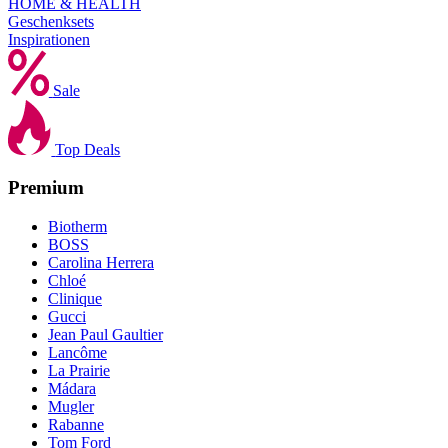
HOME & HEALTH
Geschenksets
Inspirationen
Sale
Top Deals
Premium
Biotherm
BOSS
Carolina Herrera
Chloé
Clinique
Gucci
Jean Paul Gaultier
Lancôme
La Prairie
Mádara
Mugler
Rabanne
Tom Ford