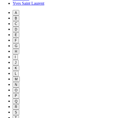
Yves Saint Laurent
A
B
C
D
E
F
G
H
I
J
K
L
M
N
O
P
Q
R
S
T