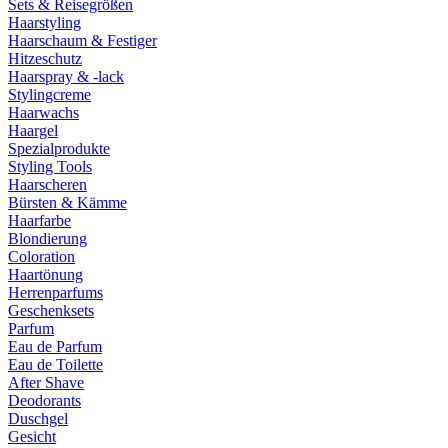
Sets & Reisegrößen
Haarstyling
Haarschaum & Festiger
Hitzeschutz
Haarspray & -lack
Stylingcreme
Haarwachs
Haargel
Spezialprodukte
Styling Tools
Haarscheren
Bürsten & Kämme
Haarfarbe
Blondierung
Coloration
Haartönung
Herrenparfums
Geschenksets
Parfum
Eau de Parfum
Eau de Toilette
After Shave
Deodorants
Duschgel
Gesicht