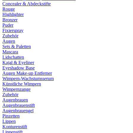
Concealer & Abdeckstifte
Rouge
Highlighter
Bronzer
Puder
Fixierspray
Zubehör
Augen
Sets & Paletten
Mascara
Lidschatten
Kajal & Eyeliner
Eyeshadow Base
Augen Make-up Entferner
Wimpern-Wachstumsserum
Künstliche Wimpern
Wimpernzange
Zubehör
Augenbrauen
Augenbrauenstift
Augenbrauengel
Pinzetten
Lippen
Konturenstift
Lippenstift