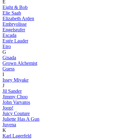
E
Eight & Bob
Elie Saab
Elizabeth Arden
Embryolisse
Engelsrufer
Escada
Estée Lauder
Etro
G
Gisada
Grown Alchemist
Guess
I
Issey Miyake
J
Jil Sander
Jimmy Choo
John Varvatos
Joop!
Juicy Couture
Juliette Has A Gun
Juvena
K
Karl Lagerfeld