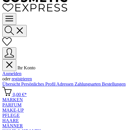
Ihr Konto
Anmelden
oder
registrieren
Übersicht
Persönliches Profil
Adressen
Zahlungsarten
Bestellungen
0,00 €*
MARKEN
PARFUM
MAKE-UP
PFLEGE
HAARE
MÄNNER