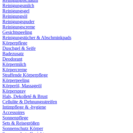
Reinigungsschaum
Reinigungsmilch
Reinigungsgel
Reinigungsöl
Reinigungspuder
Reinigungscreme
Gesichtspeeling
Reinigungstücher & Abschminkpads
Körperpflege
Duschgel & Seife
Badezusatz
Deodorant
Körpermilch
Körpercreme
Straffende Körperpflege
Körperpeeling
Körperöl, Massageöl
Körperspray
Hals, Dekolleté & Brust
Cellulite & Dehnungsstreifen
Intimpflege & -hygiene
Accessoires
Sonnenpflege
Sets & Reisegrößen
Sonnenschutz Körper