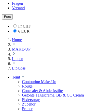
Fragen
Versand
Euro
Fr
CHF
€
EUR
Home
MAKE-UP
Lippen
Lipgloss
Teint
Contouring Make-Up
Rouge
Concealer & Abdeckstifte
Getönte Tagescreme, BB & CC Cream
Fixierspray
Zubehör
Primer