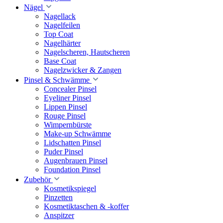
Nägel
Nagellack
Nagelfeilen
Top Coat
Nagelhärter
Nagelscheren, Hautscheren
Base Coat
Nagelzwicker & Zangen
Pinsel & Schwämme
Concealer Pinsel
Eyeliner Pinsel
Lippen Pinsel
Rouge Pinsel
Wimpernbürste
Make-up Schwämme
Lidschatten Pinsel
Puder Pinsel
Augenbrauen Pinsel
Foundation Pinsel
Zubehör
Kosmetikspiegel
Pinzetten
Kosmetiktaschen & -koffer
Anspitzer