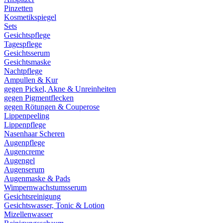
Pinzetten
Kosmetikspiegel
Sets
Gesichtspflege
Tagespflege
Gesichtsserum
Gesichtsmaske
Nachtpflege
Ampullen & Kur
gegen Pickel, Akne & Unreinheiten
gegen Pigmentflecken
gegen Rötungen & Couperose
Lippenpeeling
Lippenpflege
Nasenhaar Scheren
Augenpflege
Augencreme
Augengel
Augenserum
Augenmaske & Pads
Wimpernwachstumsserum
Gesichtsreinigung
Gesichtswasser, Tonic & Lotion
Mizellenwasser