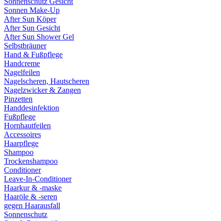
Sonnenschutz Gesicht
Sonnen Make-Up
After Sun Köper
After Sun Gesicht
After Sun Shower Gel
Selbstbräuner
Hand & Fußpflege
Handcreme
Nagelfeilen
Nagelscheren, Hautscheren
Nagelzwicker & Zangen
Pinzetten
Handdesinfektion
Fußpflege
Hornhautfeilen
Accessoires
Haarpflege
Shampoo
Trockenshampoo
Conditioner
Leave-In-Conditioner
Haarkur & -maske
Haaröle & -seren
gegen Haarausfall
Sonnenschutz