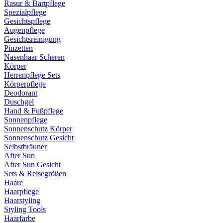
Rasur & Bartpflege
Spezialpflege
Gesichtspflege
Augenpflege
Gesichtsreinigung
Pinzetten
Nasenhaar Scheren
Körper
Herrenpflege Sets
Körperpflege
Deodorant
Duschgel
Hand & Fußpflege
Sonnenpflege
Sonnenschutz Körper
Sonnenschutz Gesicht
Selbstbräuner
After Sun
After Sun Gesicht
Sets & Reisegrößen
Haare
Haarpflege
Haarstyling
Styling Tools
Haarfarbe