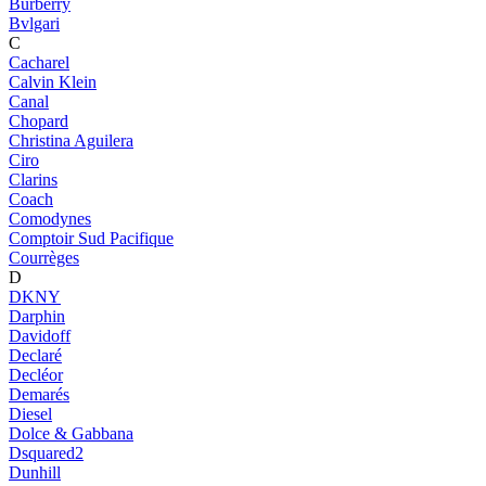
Burberry
Bvlgari
C
Cacharel
Calvin Klein
Canal
Chopard
Christina Aguilera
Ciro
Clarins
Coach
Comodynes
Comptoir Sud Pacifique
Courrèges
D
DKNY
Darphin
Davidoff
Declaré
Decléor
Demarés
Diesel
Dolce & Gabbana
Dsquared2
Dunhill