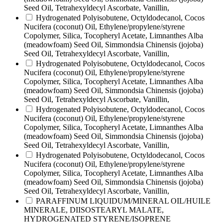
Seed Oil, Tetrahexyldecyl Ascorbate, Vanillin,
Hydrogenated Polyisobutene, Octyldodecanol, Cocos
Nucifera (coconut) Oil, Ethylene/propylene/styrene
Copolymer, Silica, Tocopheryl Acetate, Limnanthes Alba
(meadowfoam) Seed Oil, Simmondsia Chinensis (jojoba)
Seed Oil, Tetrahexyldecyl Ascorbate, Vanillin,
Hydrogenated Polyisobutene, Octyldodecanol, Cocos
Nucifera (coconut) Oil, Ethylene/propylene/styrene
Copolymer, Silica, Tocopheryl Acetate, Limnanthes Alba
(meadowfoam) Seed Oil, Simmondsia Chinensis (jojoba)
Seed Oil, Tetrahexyldecyl Ascorbate, Vanillin,
Hydrogenated Polyisobutene, Octyldodecanol, Cocos
Nucifera (coconut) Oil, Ethylene/propylene/styrene
Copolymer, Silica, Tocopheryl Acetate, Limnanthes Alba
(meadowfoam) Seed Oil, Simmondsia Chinensis (jojoba)
Seed Oil, Tetrahexyldecyl Ascorbate, Vanillin,
Hydrogenated Polyisobutene, Octyldodecanol, Cocos
Nucifera (coconut) Oil, Ethylene/propylene/styrene
Copolymer, Silica, Tocopheryl Acetate, Limnanthes Alba
(meadowfoam) Seed Oil, Simmondsia Chinensis (jojoba)
Seed Oil, Tetrahexyldecyl Ascorbate, Vanillin,
PARAFFINUM LIQUIDUM/MINERAL OIL/HUILE
MINERALE, DIISOSTEARYL MALATE,
HYDROGENATED STYRENE/ISOPRENE