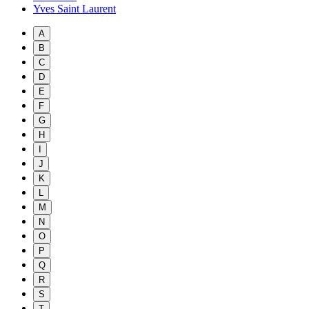
Yves Saint Laurent
A
B
C
D
E
F
G
H
I
J
K
L
M
N
O
P
Q
R
S
T