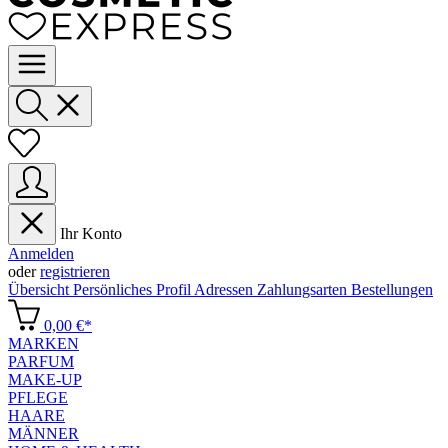
Ihr Konto
Anmelden
oder
registrieren
Übersicht
Persönliches Profil
Adressen
Zahlungsarten
Bestellungen
0,00 €*
MARKEN
PARFUM
MAKE-UP
PFLEGE
HAARE
MÄNNER