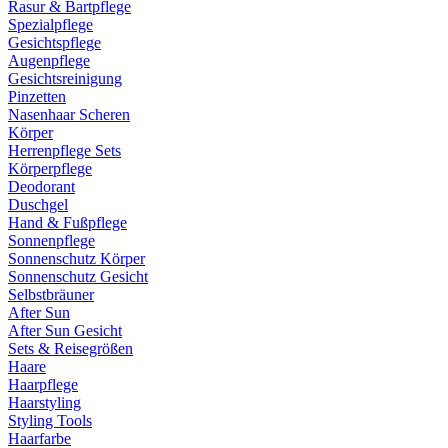
Rasur & Bartpflege
Spezialpflege
Gesichtspflege
Augenpflege
Gesichtsreinigung
Pinzetten
Nasenhaar Scheren
Körper
Herrenpflege Sets
Körperpflege
Deodorant
Duschgel
Hand & Fußpflege
Sonnenpflege
Sonnenschutz Körper
Sonnenschutz Gesicht
Selbstbräuner
After Sun
After Sun Gesicht
Sets & Reisegrößen
Haare
Haarpflege
Haarstyling
Styling Tools
Haarfarbe