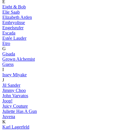
E
Eight & Bob
Elie Saab
Elizabeth Arden
Embryolisse
Engelsrufer
Escada
Estée Lauder
Etro
G
Gisada
Grown Alchemist
Guess
I
Issey Miyake
J
Jil Sander
Jimmy Choo
John Varvatos
Joop!
Juicy Couture
Juliette Has A Gun
Juvena
K
Karl Lagerfeld