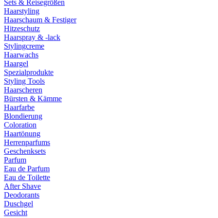
Sets & Reisegrößen
Haarstyling
Haarschaum & Festiger
Hitzeschutz
Haarspray & -lack
Stylingcreme
Haarwachs
Haargel
Spezialprodukte
Styling Tools
Haarscheren
Bürsten & Kämme
Haarfarbe
Blondierung
Coloration
Haartönung
Herrenparfums
Geschenksets
Parfum
Eau de Parfum
Eau de Toilette
After Shave
Deodorants
Duschgel
Gesicht