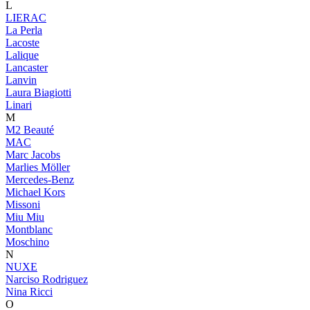
L
LIERAC
La Perla
Lacoste
Lalique
Lancaster
Lanvin
Laura Biagiotti
Linari
M
M2 Beauté
MAC
Marc Jacobs
Marlies Möller
Mercedes-Benz
Michael Kors
Missoni
Miu Miu
Montblanc
Moschino
N
NUXE
Narciso Rodriguez
Nina Ricci
O