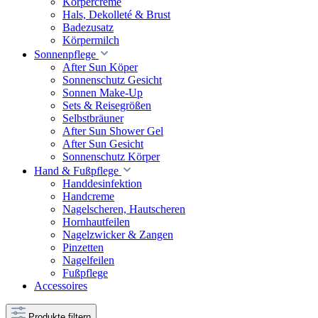
Körpercreme
Hals, Dekolleté & Brust
Badezusatz
Körpermilch
Sonnenpflege
After Sun Köper
Sonnenschutz Gesicht
Sonnen Make-Up
Sets & Reisegrößen
Selbstbräuner
After Sun Shower Gel
After Sun Gesicht
Sonnenschutz Körper
Hand & Fußpflege
Handdesinfektion
Handcreme
Nagelscheren, Hautscheren
Hornhautfeilen
Nagelzwicker & Zangen
Pinzetten
Nagelfeilen
Fußpflege
Accessoires
Produkte filtern