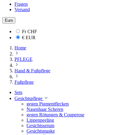
Fragen
Versand
Euro
Fr
CHF
€
EUR
Home
PFLEGE
Hand & Fußpflege
Fußpflege
Sets
Gesichtspflege
gegen Pigmentflecken
Nasenhaar Scheren
gegen Rötungen & Couperose
Lippenpeeling
Gesichtsserum
Gesichtsmaske