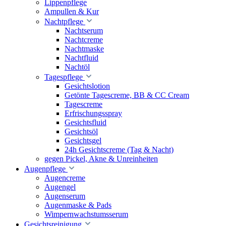
Lippenpflege
Ampullen & Kur
Nachtpflege
Nachtserum
Nachtcreme
Nachtmaske
Nachtfluid
Nachtöl
Tagespflege
Gesichtslotion
Getönte Tagescreme, BB & CC Cream
Tagescreme
Erfrischungsspray
Gesichtsfluid
Gesichtsöl
Gesichtsgel
24h Gesichtscreme (Tag & Nacht)
gegen Pickel, Akne & Unreinheiten
Augenpflege
Augencreme
Augengel
Augenserum
Augenmaske & Pads
Wimpernwachstumsserum
Gesichtsreinigung