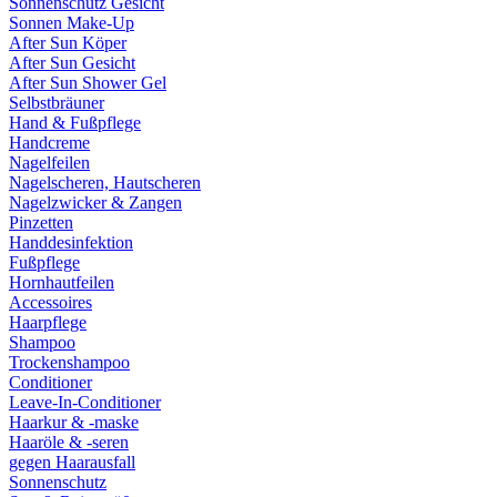
Sonnenschutz Gesicht
Sonnen Make-Up
After Sun Köper
After Sun Gesicht
After Sun Shower Gel
Selbstbräuner
Hand & Fußpflege
Handcreme
Nagelfeilen
Nagelscheren, Hautscheren
Nagelzwicker & Zangen
Pinzetten
Handdesinfektion
Fußpflege
Hornhautfeilen
Accessoires
Haarpflege
Shampoo
Trockenshampoo
Conditioner
Leave-In-Conditioner
Haarkur & -maske
Haaröle & -seren
gegen Haarausfall
Sonnenschutz