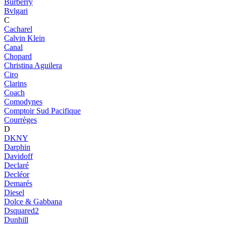
Burberry
Bvlgari
C
Cacharel
Calvin Klein
Canal
Chopard
Christina Aguilera
Ciro
Clarins
Coach
Comodynes
Comptoir Sud Pacifique
Courrèges
D
DKNY
Darphin
Davidoff
Declaré
Decléor
Demarés
Diesel
Dolce & Gabbana
Dsquared2
Dunhill