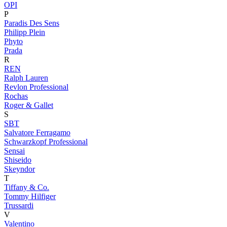
OPI
P
Paradis Des Sens
Philipp Plein
Phyto
Prada
R
REN
Ralph Lauren
Revlon Professional
Rochas
Roger & Gallet
S
SBT
Salvatore Ferragamo
Schwarzkopf Professional
Sensai
Shiseido
Skeyndor
T
Tiffany & Co.
Tommy Hilfiger
Trussardi
V
Valentino