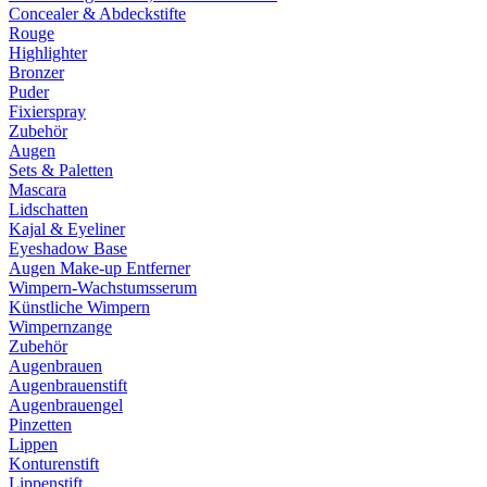
Concealer & Abdeckstifte
Rouge
Highlighter
Bronzer
Puder
Fixierspray
Zubehör
Augen
Sets & Paletten
Mascara
Lidschatten
Kajal & Eyeliner
Eyeshadow Base
Augen Make-up Entferner
Wimpern-Wachstumsserum
Künstliche Wimpern
Wimpernzange
Zubehör
Augenbrauen
Augenbrauenstift
Augenbrauengel
Pinzetten
Lippen
Konturenstift
Lippenstift