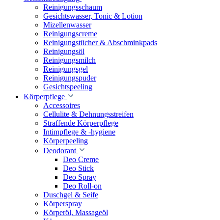
Reinigungsschaum
Gesichtswasser, Tonic & Lotion
Mizellenwasser
Reinigungscreme
Reinigungstücher & Abschminkpads
Reinigungsöl
Reinigungsmilch
Reinigungsgel
Reinigungspuder
Gesichtspeeling
Körperpflege
Accessoires
Cellulite & Dehnungsstreifen
Straffende Körperpflege
Intimpflege & -hygiene
Körperpeeling
Deodorant
Deo Creme
Deo Stick
Deo Spray
Deo Roll-on
Duschgel & Seife
Körperspray
Körperöl, Massageöl