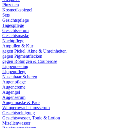
Pinzetten
Kosmetikspiegel
Sets
Gesichtspflege
Tagespflege
Gesichtsserum
Gesichtsmaske
Nachtpflege
Ampullen & Kur
gegen Pickel, Akne & Unreinheiten
gegen Pigmentflecken
gegen Rötungen & Couperose
Lippenpeeling
Lippenpflege
Nasenhaar Scheren
Augenpflege
Augencreme
Augengel
Augenserum
Augenmaske & Pads
Wimpernwachstumsserum
Gesichtsreinigung
Gesichtswasser, Tonic & Lotion
Mizellenwasser