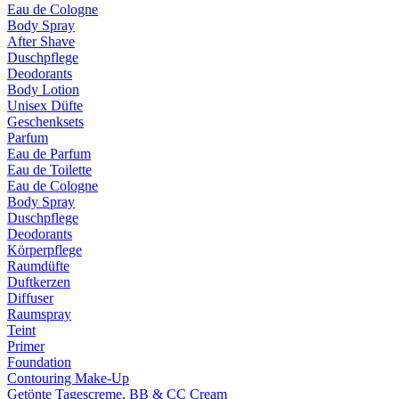
Eau de Cologne
Body Spray
After Shave
Duschpflege
Deodorants
Body Lotion
Unisex Düfte
Geschenksets
Parfum
Eau de Parfum
Eau de Toilette
Eau de Cologne
Body Spray
Duschpflege
Deodorants
Körperpflege
Raumdüfte
Duftkerzen
Diffuser
Raumspray
Teint
Primer
Foundation
Contouring Make-Up
Getönte Tagescreme, BB & CC Cream