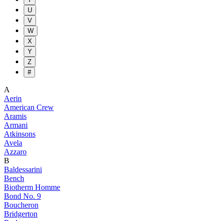
U
V
W
X
Y
Z
#
A
Aerin
American Crew
Aramis
Armani
Atkinsons
Avela
Azzaro
B
Baldessarini
Bench
Biotherm Homme
Bond No. 9
Boucheron
Bridgerton