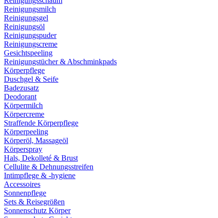
Reinigungsschaum
Reinigungsmilch
Reinigungsgel
Reinigungsöl
Reinigungspuder
Reinigungscreme
Gesichtspeeling
Reinigungstücher & Abschminkpads
Körperpflege
Duschgel & Seife
Badezusatz
Deodorant
Körpermilch
Körpercreme
Straffende Körperpflege
Körperpeeling
Körperöl, Massageöl
Körperspray
Hals, Dekolleté & Brust
Cellulite & Dehnungsstreifen
Intimpflege & -hygiene
Accessoires
Sonnenpflege
Sets & Reisegrößen
Sonnenschutz Körper