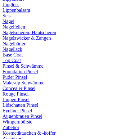
Lipgloss
Lippenbalsam
Sets
Nägel
Nagelfeilen
Nagelscheren, Hautscheren
Nagelzwicker & Zangen
Nagelhärter
Nagellack
Base Coat
Top Coat
Pinsel & Schwämme
Foundation Pinsel
Puder Pinsel
Make-up Schwämme
Concealer Pinsel
Rouge Pinsel
Lippen Pinsel
Lidschatten Pinsel
Eyeliner Pinsel
Augenbrauen Pinsel
Wimpernbürste
Zubehör
Kosmetiktaschen & -koffer
Anspitzer