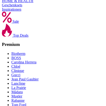
HOME & HEALTH
Geschenksets
Inspirationen
Sale
Top Deals
Premium
Biotherm
BOSS
Carolina Herrera
Chloé
Clinique
Gucci
Jean Paul Gaultier
Lancôme
La Prairie
Mádara
Mugler
Rabanne
Tom Ford