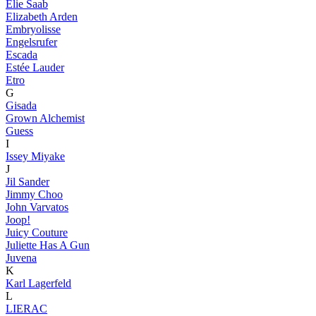
Elie Saab
Elizabeth Arden
Embryolisse
Engelsrufer
Escada
Estée Lauder
Etro
G
Gisada
Grown Alchemist
Guess
I
Issey Miyake
J
Jil Sander
Jimmy Choo
John Varvatos
Joop!
Juicy Couture
Juliette Has A Gun
Juvena
K
Karl Lagerfeld
L
LIERAC