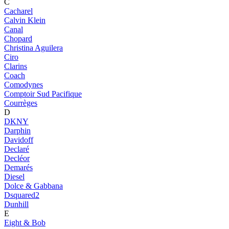
C
Cacharel
Calvin Klein
Canal
Chopard
Christina Aguilera
Ciro
Clarins
Coach
Comodynes
Comptoir Sud Pacifique
Courrèges
D
DKNY
Darphin
Davidoff
Declaré
Decléor
Demarés
Diesel
Dolce & Gabbana
Dsquared2
Dunhill
E
Eight & Bob