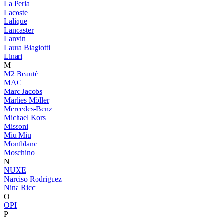
La Perla
Lacoste
Lalique
Lancaster
Lanvin
Laura Biagiotti
Linari
M
M2 Beauté
MAC
Marc Jacobs
Marlies Möller
Mercedes-Benz
Michael Kors
Missoni
Miu Miu
Montblanc
Moschino
N
NUXE
Narciso Rodriguez
Nina Ricci
O
OPI
P