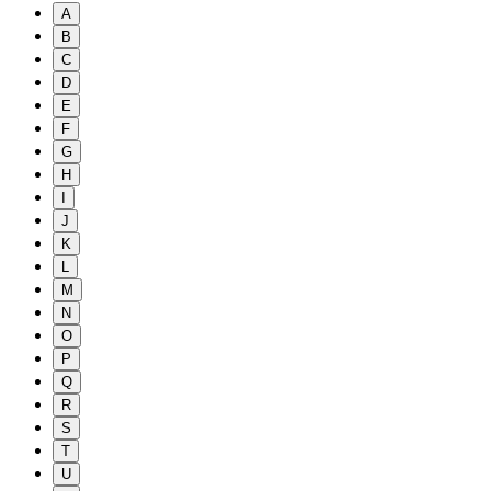
A
B
C
D
E
F
G
H
I
J
K
L
M
N
O
P
Q
R
S
T
U