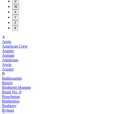
V
W
X
Y
Z
#
A
Aerin
American Crew
Aramis
Armani
Atkinsons
Avela
Azzaro
B
Baldessarini
Bench
Biotherm Homme
Bond No. 9
Boucheron
Bridgerton
Burberry
Bvlgari