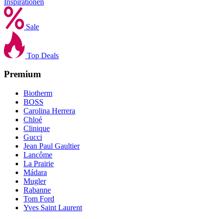
Inspirationen
Sale
Top Deals
Premium
Biotherm
BOSS
Carolina Herrera
Chloé
Clinique
Gucci
Jean Paul Gaultier
Lancôme
La Prairie
Mádara
Mugler
Rabanne
Tom Ford
Yves Saint Laurent