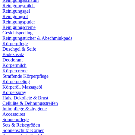
Reinigungsschaum
Reinigungsmilch
Reinigungsgel
Reinigungsöl
Reinigungspuder
Reinigungscreme
Gesichtspeeling
Reinigungstücher & Abschminkpads
Körperpflege
Duschgel & Seife
Badezusatz
Deodorant
Körpermilch
Körpercreme
Straffende Körperpflege
Körperpeeling
Körperöl, Massageöl
Körperspray
Hals, Dekolleté & Brust
Cellulite & Dehnungsstreifen
Intimpflege & -hygiene
Accessoires
Sonnenpflege
Sets & Reisegrößen
Sonnenschutz Körper