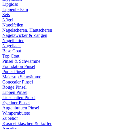
Lipgloss
Lippenbalsam
Sets
Nägel
Nagelfeilen
Nagelscheren, Hautscheren
Nagelzwicker & Zangen
Nagelhärter
Nagellack
Base Coat
Top Coat
Pinsel & Schwämme
Foundation Pinsel
Puder Pinsel
Make-up Schwämme
Concealer Pinsel
Rouge Pinsel
Lippen Pinsel
Lidschatten Pinsel
Eyeliner Pinsel
Augenbrauen Pinsel
Wimpernbürste
Zubehör
Kosmetiktaschen & -koffer
Anspitzer