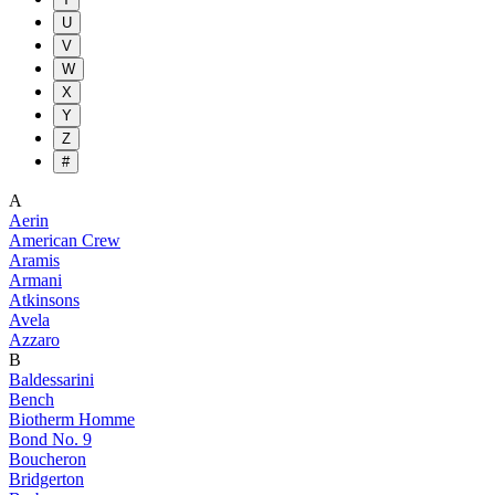
U
V
W
X
Y
Z
#
A
Aerin
American Crew
Aramis
Armani
Atkinsons
Avela
Azzaro
B
Baldessarini
Bench
Biotherm Homme
Bond No. 9
Boucheron
Bridgerton