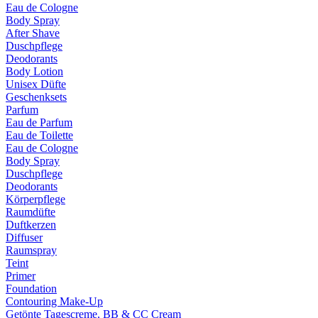
Eau de Cologne
Body Spray
After Shave
Duschpflege
Deodorants
Body Lotion
Unisex Düfte
Geschenksets
Parfum
Eau de Parfum
Eau de Toilette
Eau de Cologne
Body Spray
Duschpflege
Deodorants
Körperpflege
Raumdüfte
Duftkerzen
Diffuser
Raumspray
Teint
Primer
Foundation
Contouring Make-Up
Getönte Tagescreme, BB & CC Cream