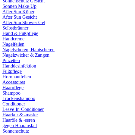
Sonnenschutz Gesicht
Sonnen Make-Up
After Sun Köper
After Sun Gesicht
After Sun Shower Gel
Selbstbräuner
Hand & Fußpflege
Handcreme
Nagelfeilen
Nagelscheren, Hautscheren
Nagelzwicker & Zangen
Pinzetten
Handdesinfektion
Fußpflege
Hornhautfeilen
Accessoires
Haarpflege
Shampoo
Trockenshampoo
Conditioner
Leave-In-Conditioner
Haarkur & -maske
Haaröle & -seren
gegen Haarausfall
Sonnenschutz