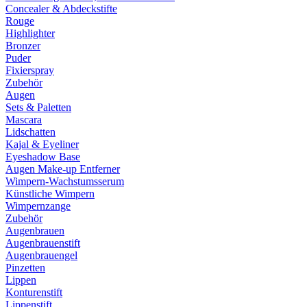
Concealer & Abdeckstifte
Rouge
Highlighter
Bronzer
Puder
Fixierspray
Zubehör
Augen
Sets & Paletten
Mascara
Lidschatten
Kajal & Eyeliner
Eyeshadow Base
Augen Make-up Entferner
Wimpern-Wachstumsserum
Künstliche Wimpern
Wimpernzange
Zubehör
Augenbrauen
Augenbrauenstift
Augenbrauengel
Pinzetten
Lippen
Konturenstift
Lippenstift