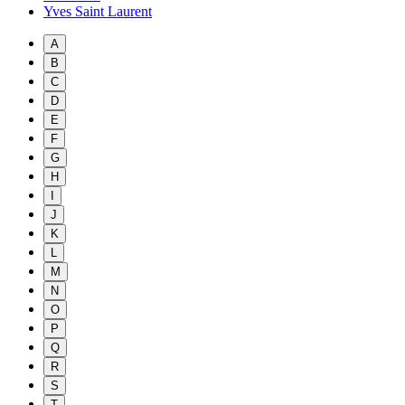
Yves Saint Laurent
A
B
C
D
E
F
G
H
I
J
K
L
M
N
O
P
Q
R
S
T