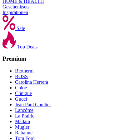
HOME & HEALTH
Geschenksets
Inspirationen
Sale
Top Deals
Premium
Biotherm
BOSS
Carolina Herrera
Chloé
Clinique
Gucci
Jean Paul Gaultier
Lancôme
La Prairie
Mádara
Mugler
Rabanne
Tom Ford