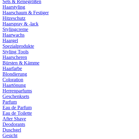
Sets & Reisegrößen
Haarstyling
Haarschaum & Festiger
Hitzeschutz
Haarspray & -lack
Stylingcreme
Haarwachs
Haargel
Spezialprodukte
Styling Tools
Haarscheren
Bürsten & Kämme
Haarfarbe
Blondierung
Coloration
Haartönung
Herrenparfums
Geschenksets
Parfum
Eau de Parfum
Eau de Toilette
After Shave
Deodorants
Duschgel
Gesicht