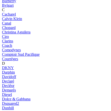
Burberry
Bvlgari
C
Cacharel
Calvin Klein
Canal
Chopard
Christina Aguilera
Ciro
Clarins
Coach
Comodynes
Comptoir Sud Pacifique
Courrèges
D
DKNY
Darphin
Davidoff
Declaré
Decléor
Demarés
Diesel
Dolce & Gabbana
Dsquared2
Dunhill