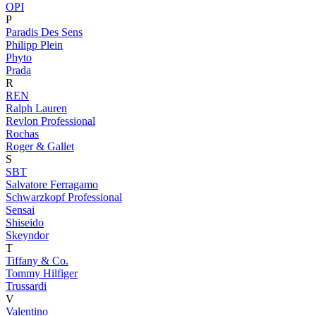
OPI
P
Paradis Des Sens
Philipp Plein
Phyto
Prada
R
REN
Ralph Lauren
Revlon Professional
Rochas
Roger & Gallet
S
SBT
Salvatore Ferragamo
Schwarzkopf Professional
Sensai
Shiseido
Skeyndor
T
Tiffany & Co.
Tommy Hilfiger
Trussardi
V
Valentino