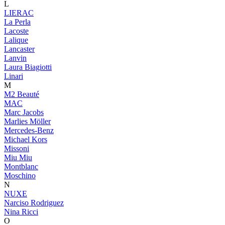
L
LIERAC
La Perla
Lacoste
Lalique
Lancaster
Lanvin
Laura Biagiotti
Linari
M
M2 Beauté
MAC
Marc Jacobs
Marlies Möller
Mercedes-Benz
Michael Kors
Missoni
Miu Miu
Montblanc
Moschino
N
NUXE
Narciso Rodriguez
Nina Ricci
O