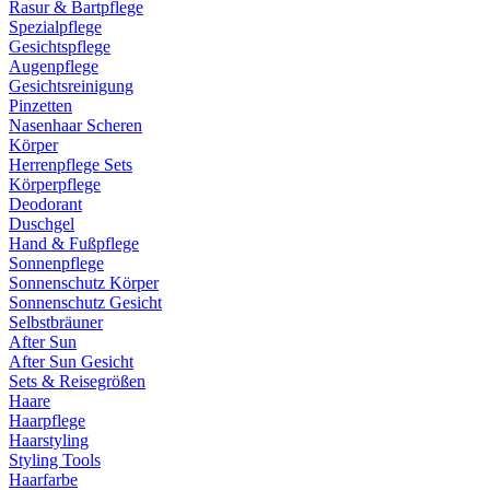
Rasur & Bartpflege
Spezialpflege
Gesichtspflege
Augenpflege
Gesichtsreinigung
Pinzetten
Nasenhaar Scheren
Körper
Herrenpflege Sets
Körperpflege
Deodorant
Duschgel
Hand & Fußpflege
Sonnenpflege
Sonnenschutz Körper
Sonnenschutz Gesicht
Selbstbräuner
After Sun
After Sun Gesicht
Sets & Reisegrößen
Haare
Haarpflege
Haarstyling
Styling Tools
Haarfarbe