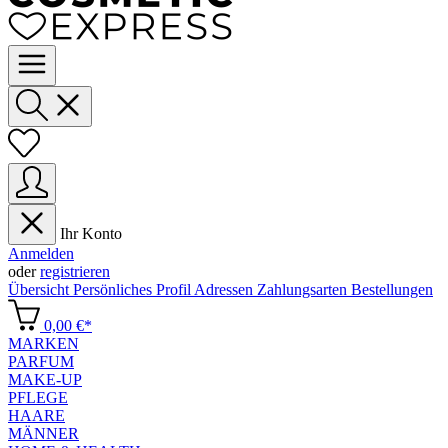
Ihr Konto
Anmelden
oder
registrieren
Übersicht
Persönliches Profil
Adressen
Zahlungsarten
Bestellungen
0,00 €*
MARKEN
PARFUM
MAKE-UP
PFLEGE
HAARE
MÄNNER