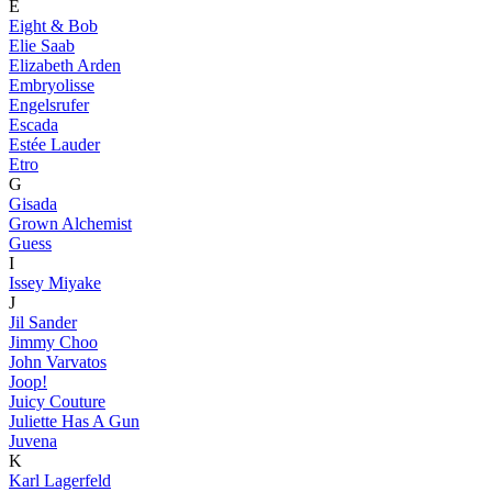
E
Eight & Bob
Elie Saab
Elizabeth Arden
Embryolisse
Engelsrufer
Escada
Estée Lauder
Etro
G
Gisada
Grown Alchemist
Guess
I
Issey Miyake
J
Jil Sander
Jimmy Choo
John Varvatos
Joop!
Juicy Couture
Juliette Has A Gun
Juvena
K
Karl Lagerfeld