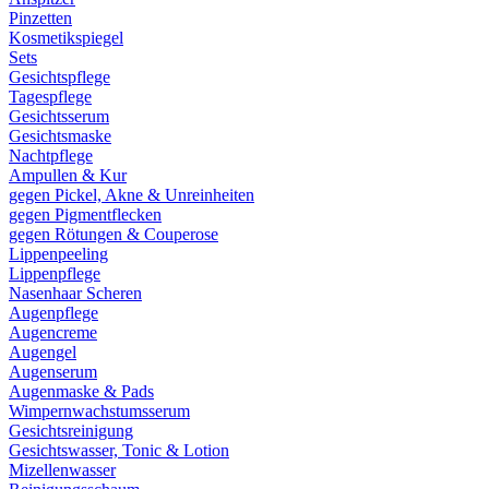
Pinzetten
Kosmetikspiegel
Sets
Gesichtspflege
Tagespflege
Gesichtsserum
Gesichtsmaske
Nachtpflege
Ampullen & Kur
gegen Pickel, Akne & Unreinheiten
gegen Pigmentflecken
gegen Rötungen & Couperose
Lippenpeeling
Lippenpflege
Nasenhaar Scheren
Augenpflege
Augencreme
Augengel
Augenserum
Augenmaske & Pads
Wimpernwachstumsserum
Gesichtsreinigung
Gesichtswasser, Tonic & Lotion
Mizellenwasser