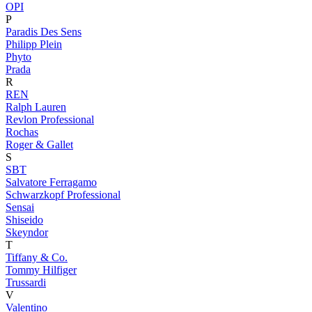
OPI
P
Paradis Des Sens
Philipp Plein
Phyto
Prada
R
REN
Ralph Lauren
Revlon Professional
Rochas
Roger & Gallet
S
SBT
Salvatore Ferragamo
Schwarzkopf Professional
Sensai
Shiseido
Skeyndor
T
Tiffany & Co.
Tommy Hilfiger
Trussardi
V
Valentino