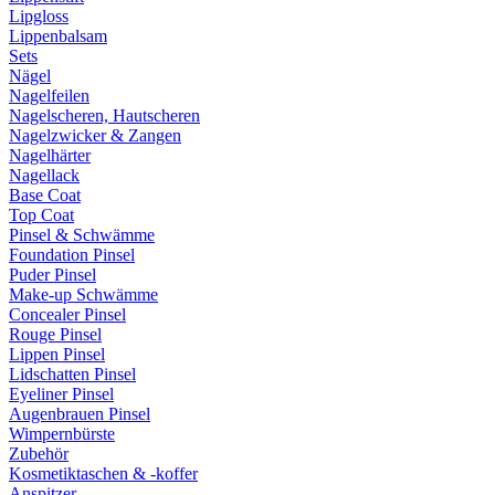
Lipgloss
Lippenbalsam
Sets
Nägel
Nagelfeilen
Nagelscheren, Hautscheren
Nagelzwicker & Zangen
Nagelhärter
Nagellack
Base Coat
Top Coat
Pinsel & Schwämme
Foundation Pinsel
Puder Pinsel
Make-up Schwämme
Concealer Pinsel
Rouge Pinsel
Lippen Pinsel
Lidschatten Pinsel
Eyeliner Pinsel
Augenbrauen Pinsel
Wimpernbürste
Zubehör
Kosmetiktaschen & -koffer
Anspitzer