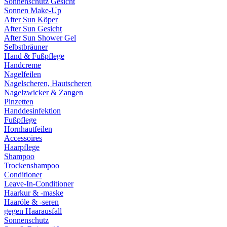
Sonnenschutz Gesicht
Sonnen Make-Up
After Sun Köper
After Sun Gesicht
After Sun Shower Gel
Selbstbräuner
Hand & Fußpflege
Handcreme
Nagelfeilen
Nagelscheren, Hautscheren
Nagelzwicker & Zangen
Pinzetten
Handdesinfektion
Fußpflege
Hornhautfeilen
Accessoires
Haarpflege
Shampoo
Trockenshampoo
Conditioner
Leave-In-Conditioner
Haarkur & -maske
Haaröle & -seren
gegen Haarausfall
Sonnenschutz