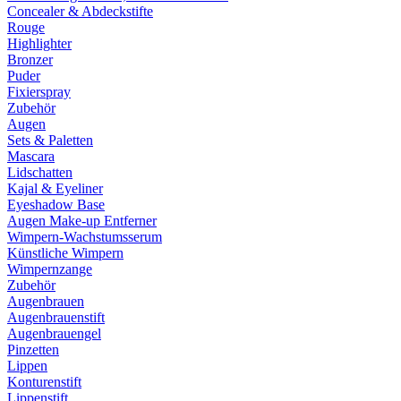
Concealer & Abdeckstifte
Rouge
Highlighter
Bronzer
Puder
Fixierspray
Zubehör
Augen
Sets & Paletten
Mascara
Lidschatten
Kajal & Eyeliner
Eyeshadow Base
Augen Make-up Entferner
Wimpern-Wachstumsserum
Künstliche Wimpern
Wimpernzange
Zubehör
Augenbrauen
Augenbrauenstift
Augenbrauengel
Pinzetten
Lippen
Konturenstift
Lippenstift