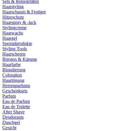
Sets & Reisegrößen
Haarstyling
Haarschaum & Festiger
Hitzeschutz
Haarspray & -lack
Stylingcreme
Haarwachs
Haargel
Spezialprodukte
Styling Tools
Haarscheren
Bürsten & Kämme
Haarfarbe
Blondierung
Coloration
Haartönung
Herrenparfums
Geschenksets
Parfum
Eau de Parfum
Eau de Toilette
After Shave
Deodorants
Duschgel
Gesicht