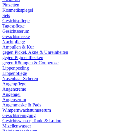
Pinzetten
Kosmetikspiegel
Sets
Gesichtspflege
Tagespflege
Gesichtsserum
Gesichtsmaske
Nachtpflege
Ampullen & Kur
gegen Pickel, Akne & Unreinheiten
gegen Pigmentflecken
gegen Rötungen & Couperose
Lippenpeeling
Lippenpflege
Nasenhaar Scheren
Augenpflege
Augencreme
Augengel
Augenserum
Augenmaske & Pads
Wimpernwachstumsserum
Gesichtsreinigung
Gesichtswasser, Tonic & Lotion
Mizellenwasser