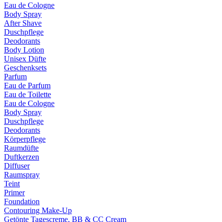
Eau de Cologne
Body Spray
After Shave
Duschpflege
Deodorants
Body Lotion
Unisex Düfte
Geschenksets
Parfum
Eau de Parfum
Eau de Toilette
Eau de Cologne
Body Spray
Duschpflege
Deodorants
Körperpflege
Raumdüfte
Duftkerzen
Diffuser
Raumspray
Teint
Primer
Foundation
Contouring Make-Up
Getönte Tagescreme, BB & CC Cream