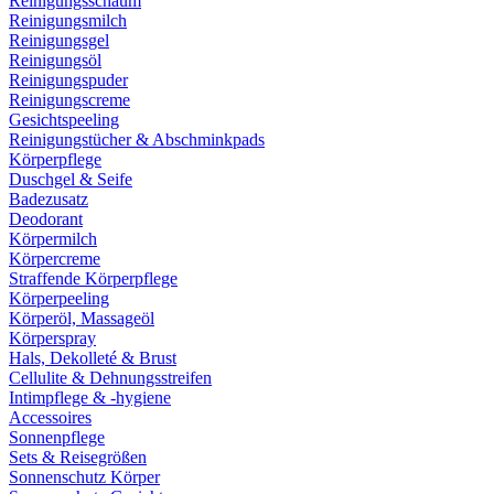
Reinigungsschaum
Reinigungsmilch
Reinigungsgel
Reinigungsöl
Reinigungspuder
Reinigungscreme
Gesichtspeeling
Reinigungstücher & Abschminkpads
Körperpflege
Duschgel & Seife
Badezusatz
Deodorant
Körpermilch
Körpercreme
Straffende Körperpflege
Körperpeeling
Körperöl, Massageöl
Körperspray
Hals, Dekolleté & Brust
Cellulite & Dehnungsstreifen
Intimpflege & -hygiene
Accessoires
Sonnenpflege
Sets & Reisegrößen
Sonnenschutz Körper