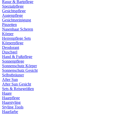
Rasur & Bartpflege
Spezialpflege
Gesichtspflege
Augenpflege
Gesichtsreinigung
Pinzetten
Nasenhaar Scheren
Körper
Herrenpflege Sets
Körperpflege
Deodorant
Duschgel
Hand & Fußpflege
Sonnenpflege
Sonnenschutz Körper
Sonnenschutz Gesicht
Selbstbräuner
After Sun
After Sun Gesicht
Sets & Reisegrößen
Haare
Haarpflege
Haarstyling
Styling Tools
Haarfarbe