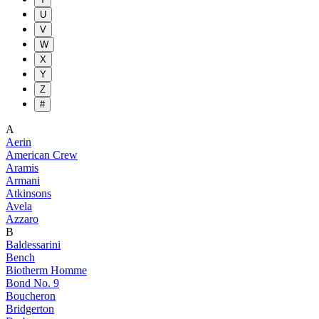
U
V
W
X
Y
Z
#
A
Aerin
American Crew
Aramis
Armani
Atkinsons
Avela
Azzaro
B
Baldessarini
Bench
Biotherm Homme
Bond No. 9
Boucheron
Bridgerton