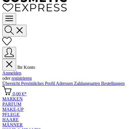
Ihr Konto
Anmelden
oder
registrieren
Übersicht
Persönliches Profil
Adressen
Zahlungsarten
Bestellungen
0,00 €*
MARKEN
PARFUM
MAKE-UP
PFLEGE
HAARE
MÄNNER