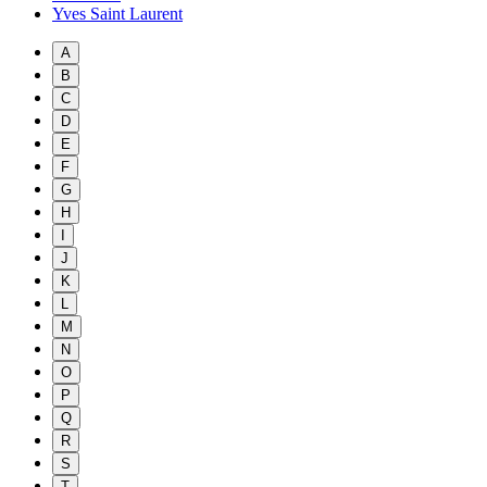
Yves Saint Laurent
A
B
C
D
E
F
G
H
I
J
K
L
M
N
O
P
Q
R
S
T