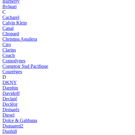
Burberry
Bvlgari
C
Cacharel
Calvin Klein
Canal
Chopard
Christina Aguilera
Ciro
Clarins
Coach
Comodynes
Comptoir Sud Pacifique
Courrèges
D
DKNY
Darphin
Davidoff
Declaré
Decléor
Demarés
Diesel
Dolce & Gabbana
Dsquared2
Dunhill