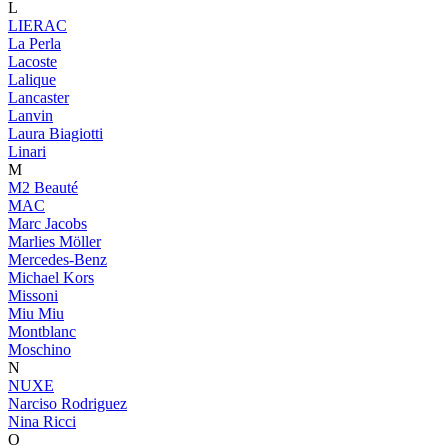
L
LIERAC
La Perla
Lacoste
Lalique
Lancaster
Lanvin
Laura Biagiotti
Linari
M
M2 Beauté
MAC
Marc Jacobs
Marlies Möller
Mercedes-Benz
Michael Kors
Missoni
Miu Miu
Montblanc
Moschino
N
NUXE
Narciso Rodriguez
Nina Ricci
O