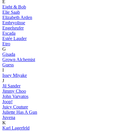
E
Eight & Bob
Elie Saab
Elizabeth Arden
Embryolisse
Engelsrufer
Escada
Estée Lauder
Etro
G
Gisada
Grown Alchemist
Guess
I
Issey Miyake
J
Jil Sander
Jimmy Choo
John Varvatos
Joop!
Juicy Couture
Juliette Has A Gun
Juvena
K
Karl Lagerfeld