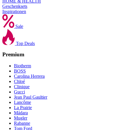
HOME & HEALTH
Geschenksets
Inspirationen
Sale
Top Deals
Premium
Biotherm
BOSS
Carolina Herrera
Chloé
Clinique
Gucci
Jean Paul Gaultier
Lancôme
La Prairie
Mádara
Mugler
Rabanne
Tom Ford