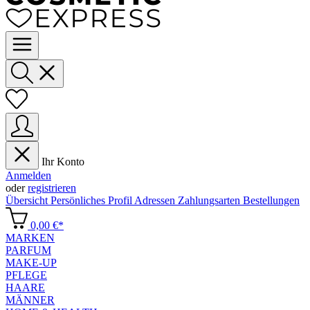
Ihr Konto
Anmelden
oder
registrieren
Übersicht
Persönliches Profil
Adressen
Zahlungsarten
Bestellungen
0,00 €*
MARKEN
PARFUM
MAKE-UP
PFLEGE
HAARE
MÄNNER