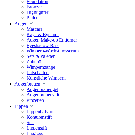
Foundation
Bronzer
Highlighter
Puder
Augen
Mascara
Kajal & Eyeliner
Augen Make-up Entferner
Eyeshadow Base
Wimpern-Wachstumsserum
Sets & Paletten
Zubehör
Wimpernzange
Lidschatten
Künstliche Wimpern
Augenbrauen
Augenbrauengel
Augenbrauenstift
Pinzetten
Lippen
Lippenbalsam
Konturenstift
Sets
Lippenstift
Lipgloss