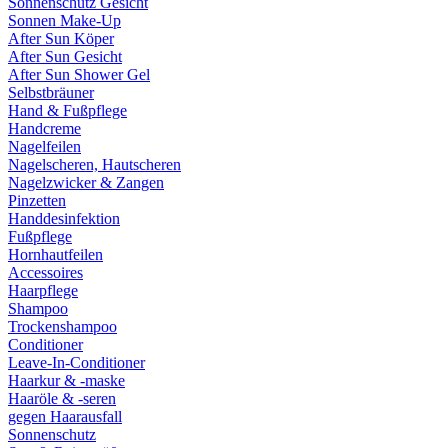
Sonnenschutz Gesicht
Sonnen Make-Up
After Sun Köper
After Sun Gesicht
After Sun Shower Gel
Selbstbräuner
Hand & Fußpflege
Handcreme
Nagelfeilen
Nagelscheren, Hautscheren
Nagelzwicker & Zangen
Pinzetten
Handdesinfektion
Fußpflege
Hornhautfeilen
Accessoires
Haarpflege
Shampoo
Trockenshampoo
Conditioner
Leave-In-Conditioner
Haarkur & -maske
Haaröle & -seren
gegen Haarausfall
Sonnenschutz