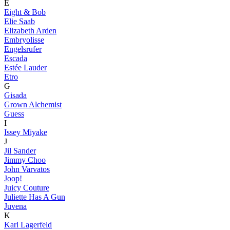
E
Eight & Bob
Elie Saab
Elizabeth Arden
Embryolisse
Engelsrufer
Escada
Estée Lauder
Etro
G
Gisada
Grown Alchemist
Guess
I
Issey Miyake
J
Jil Sander
Jimmy Choo
John Varvatos
Joop!
Juicy Couture
Juliette Has A Gun
Juvena
K
Karl Lagerfeld