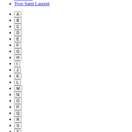
Yves Saint Laurent
A
B
C
D
E
F
G
H
I
J
K
L
M
N
O
P
Q
R
S
T