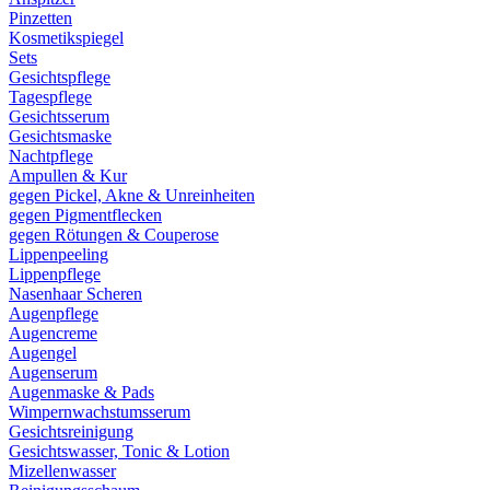
Pinzetten
Kosmetikspiegel
Sets
Gesichtspflege
Tagespflege
Gesichtsserum
Gesichtsmaske
Nachtpflege
Ampullen & Kur
gegen Pickel, Akne & Unreinheiten
gegen Pigmentflecken
gegen Rötungen & Couperose
Lippenpeeling
Lippenpflege
Nasenhaar Scheren
Augenpflege
Augencreme
Augengel
Augenserum
Augenmaske & Pads
Wimpernwachstumsserum
Gesichtsreinigung
Gesichtswasser, Tonic & Lotion
Mizellenwasser