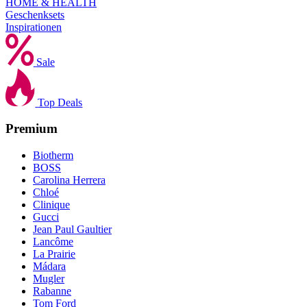
HOME & HEALTH
Geschenksets
Inspirationen
Sale
Top Deals
Premium
Biotherm
BOSS
Carolina Herrera
Chloé
Clinique
Gucci
Jean Paul Gaultier
Lancôme
La Prairie
Mádara
Mugler
Rabanne
Tom Ford