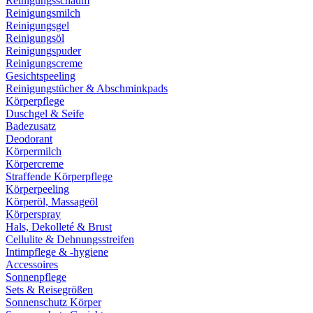
Reinigungsschaum
Reinigungsmilch
Reinigungsgel
Reinigungsöl
Reinigungspuder
Reinigungscreme
Gesichtspeeling
Reinigungstücher & Abschminkpads
Körperpflege
Duschgel & Seife
Badezusatz
Deodorant
Körpermilch
Körpercreme
Straffende Körperpflege
Körperpeeling
Körperöl, Massageöl
Körperspray
Hals, Dekolleté & Brust
Cellulite & Dehnungsstreifen
Intimpflege & -hygiene
Accessoires
Sonnenpflege
Sets & Reisegrößen
Sonnenschutz Körper