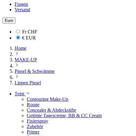
Fragen
Versand
Euro
Fr
CHF
€
EUR
Home
MAKE-UP
Pinsel & Schwämme
Lippen Pinsel
Teint
Contouring Make-Up
Rouge
Concealer & Abdeckstifte
Getönte Tagescreme, BB & CC Cream
Fixierspray
Zubehör
Primer