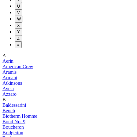
U
V
W
X
Y
Z
#
A
Aerin
American Crew
Aramis
Armani
Atkinsons
Avela
Azzaro
B
Baldessarini
Bench
Biotherm Homme
Bond No. 9
Boucheron
Bridgerton