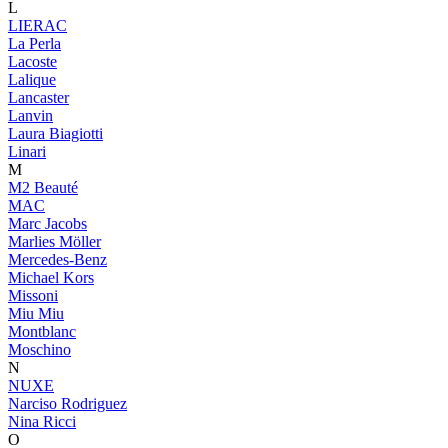
L
LIERAC
La Perla
Lacoste
Lalique
Lancaster
Lanvin
Laura Biagiotti
Linari
M
M2 Beauté
MAC
Marc Jacobs
Marlies Möller
Mercedes-Benz
Michael Kors
Missoni
Miu Miu
Montblanc
Moschino
N
NUXE
Narciso Rodriguez
Nina Ricci
O