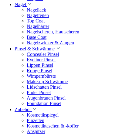
Nägel
Nagellack
Nagelfeilen
Top Coat
Nagelhärter
Nagelscheren, Hautscheren
Base Coat
Nagelzwicker & Zangen
Pinsel & Schwämme
Concealer Pinsel
Eyeliner Pinsel
Lippen Pinsel
Rouge Pinsel
Wimpernbürste
Make-up Schwämme
Lidschatten Pinsel
Puder Pinsel
Augenbrauen Pinsel
Foundation Pinsel
Zubehör
Kosmetikspiegel
Pinzetten
Kosmetiktaschen & -koffer
Anspitzer