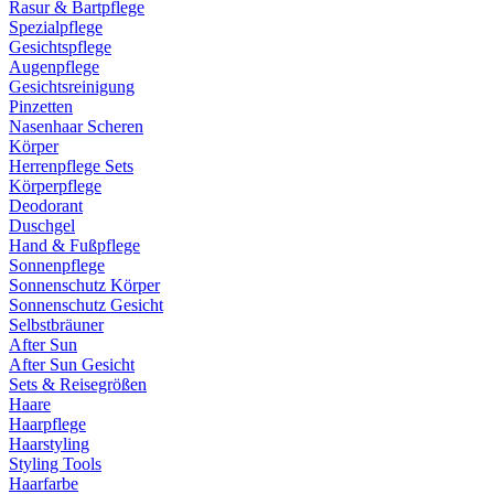
Rasur & Bartpflege
Spezialpflege
Gesichtspflege
Augenpflege
Gesichtsreinigung
Pinzetten
Nasenhaar Scheren
Körper
Herrenpflege Sets
Körperpflege
Deodorant
Duschgel
Hand & Fußpflege
Sonnenpflege
Sonnenschutz Körper
Sonnenschutz Gesicht
Selbstbräuner
After Sun
After Sun Gesicht
Sets & Reisegrößen
Haare
Haarpflege
Haarstyling
Styling Tools
Haarfarbe