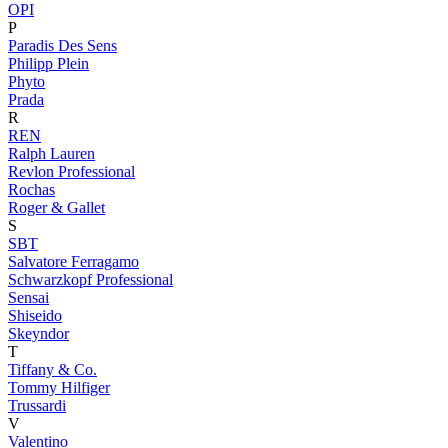
OPI
P
Paradis Des Sens
Philipp Plein
Phyto
Prada
R
REN
Ralph Lauren
Revlon Professional
Rochas
Roger & Gallet
S
SBT
Salvatore Ferragamo
Schwarzkopf Professional
Sensai
Shiseido
Skeyndor
T
Tiffany & Co.
Tommy Hilfiger
Trussardi
V
Valentino