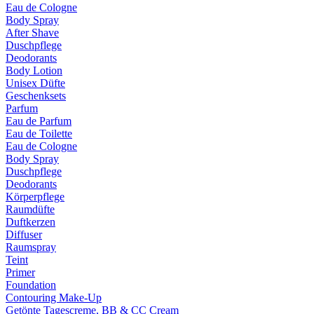
Eau de Cologne
Body Spray
After Shave
Duschpflege
Deodorants
Body Lotion
Unisex Düfte
Geschenksets
Parfum
Eau de Parfum
Eau de Toilette
Eau de Cologne
Body Spray
Duschpflege
Deodorants
Körperpflege
Raumdüfte
Duftkerzen
Diffuser
Raumspray
Teint
Primer
Foundation
Contouring Make-Up
Getönte Tagescreme, BB & CC Cream