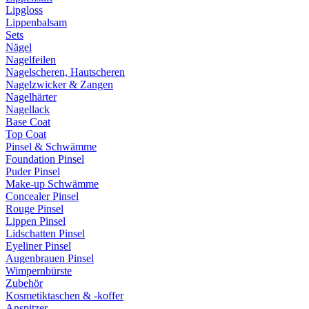
Lipgloss
Lippenbalsam
Sets
Nägel
Nagelfeilen
Nagelscheren, Hautscheren
Nagelzwicker & Zangen
Nagelhärter
Nagellack
Base Coat
Top Coat
Pinsel & Schwämme
Foundation Pinsel
Puder Pinsel
Make-up Schwämme
Concealer Pinsel
Rouge Pinsel
Lippen Pinsel
Lidschatten Pinsel
Eyeliner Pinsel
Augenbrauen Pinsel
Wimpernbürste
Zubehör
Kosmetiktaschen & -koffer
Anspitzer