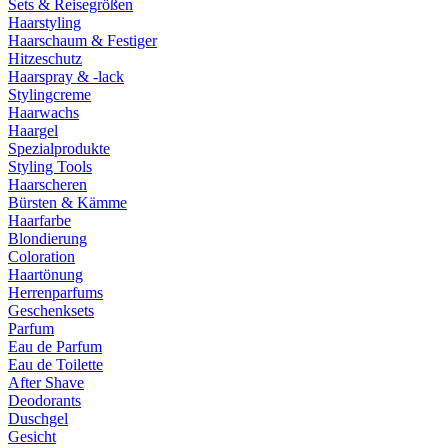
Sets & Reisegrößen
Haarstyling
Haarschaum & Festiger
Hitzeschutz
Haarspray & -lack
Stylingcreme
Haarwachs
Haargel
Spezialprodukte
Styling Tools
Haarscheren
Bürsten & Kämme
Haarfarbe
Blondierung
Coloration
Haartönung
Herrenparfums
Geschenksets
Parfum
Eau de Parfum
Eau de Toilette
After Shave
Deodorants
Duschgel
Gesicht