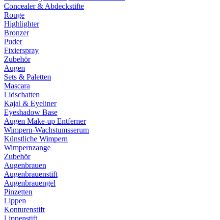
Concealer & Abdeckstifte
Rouge
Highlighter
Bronzer
Puder
Fixierspray
Zubehör
Augen
Sets & Paletten
Mascara
Lidschatten
Kajal & Eyeliner
Eyeshadow Base
Augen Make-up Entferner
Wimpern-Wachstumsserum
Künstliche Wimpern
Wimpernzange
Zubehör
Augenbrauen
Augenbrauenstift
Augenbrauengel
Pinzetten
Lippen
Konturenstift
Lippenstift