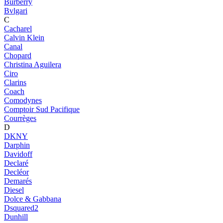
Burberry
Bvlgari
C
Cacharel
Calvin Klein
Canal
Chopard
Christina Aguilera
Ciro
Clarins
Coach
Comodynes
Comptoir Sud Pacifique
Courrèges
D
DKNY
Darphin
Davidoff
Declaré
Decléor
Demarés
Diesel
Dolce & Gabbana
Dsquared2
Dunhill