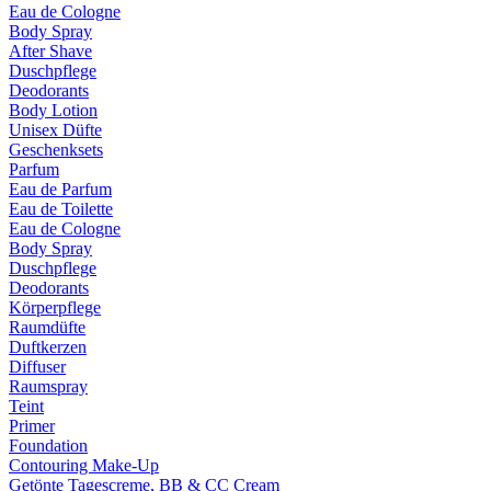
Eau de Cologne
Body Spray
After Shave
Duschpflege
Deodorants
Body Lotion
Unisex Düfte
Geschenksets
Parfum
Eau de Parfum
Eau de Toilette
Eau de Cologne
Body Spray
Duschpflege
Deodorants
Körperpflege
Raumdüfte
Duftkerzen
Diffuser
Raumspray
Teint
Primer
Foundation
Contouring Make-Up
Getönte Tagescreme, BB & CC Cream