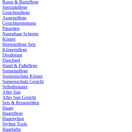
Rasur & Bartpflege
Spezialpflege
Gesichtspflege
Augenpflege
Gesichtsreinigung
Pinzetten
Nasenhaar Scheren
Körper
Herrenpflege Sets
Körperpflege
Deodorant
Duschgel
Hand & Fußpflege
Sonnenpflege
Sonnenschutz Körper
Sonnenschutz Gesicht
Selbstbräuner
After Sun
After Sun Gesicht
Sets & Reisegrößen
Haare
Haarpflege
Haarstyling
Styling Tools
Haarfarbe