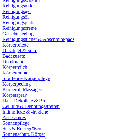
Reinigungsschaum
Reinigungsmilch
Reinigungsgel
Reinigungsöl
Reinigungspuder
Reinigungscreme
Gesichtspeeling
Reinigungstücher & Abschminkpads
Körperpflege
Duschgel & Seife
Badezusatz
Deodorant
Körpermilch
Körpercreme
Straffende Körperpflege
Körperpeeling
Körperöl, Massageöl
Körperspray
Hals, Dekolleté & Brust
Cellulite & Dehnungsstreifen
Intimpflege & -hygiene
Accessoires
Sonnenpflege
Sets & Reisegrößen
Sonnenschutz Körper