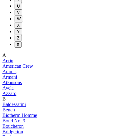
U
V
W
X
Y
Z
#
A
Aerin
American Crew
Aramis
Armani
Atkinsons
Avela
Azzaro
B
Baldessarini
Bench
Biotherm Homme
Bond No. 9
Boucheron
Bridgerton