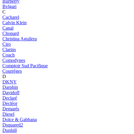
Burberry
Bvlgari
C
Cacharel
Calvin Klein
Canal
Chopard
Christina Aguilera
Ciro
Clarins
Coach
Comodynes
Comptoir Sud Pacifique
Courrèges
D
DKNY
Darphin
Davidoff
Declaré
Decléor
Demarés
Diesel
Dolce & Gabbana
Dsquared2
Dunhill