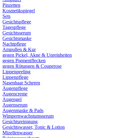
Pinzetten
Kosmetikspiegel
Sets
Gesichtspflege
Tagespflege
Gesichtsserum
Gesichtsmaske
Nachtpflege
Ampullen & Kur
gegen Pickel, Akne & Unreinheiten
gegen Pigmentflecken
gegen Rötungen & Couperose
Lippenpeeling
Lippenpflege
Nasenhaar Scheren
Augenpflege
Augencreme
Augengel
Augenserum
Augenmaske & Pads
Wimpernwachstumsserum
Gesichtsreinigung
Gesichtswasser, Tonic & Lotion
Mizellenwasser