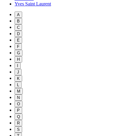
Yves Saint Laurent
A
B
C
D
E
F
G
H
I
J
K
L
M
N
O
P
Q
R
S
T