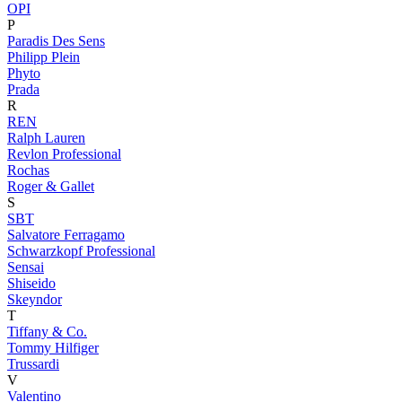
OPI
P
Paradis Des Sens
Philipp Plein
Phyto
Prada
R
REN
Ralph Lauren
Revlon Professional
Rochas
Roger & Gallet
S
SBT
Salvatore Ferragamo
Schwarzkopf Professional
Sensai
Shiseido
Skeyndor
T
Tiffany & Co.
Tommy Hilfiger
Trussardi
V
Valentino