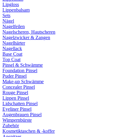
Lipgloss
Lippenbalsam
Sets
Nägel
Nagelfeilen
Nagelscheren, Hautscheren
Nagelzwicker & Zangen
Nagelhärter
Nagellack
Base Coat
Top Coat
Pinsel & Schwämme
Foundation Pinsel
Puder Pinsel
Make-up Schwämme
Concealer Pinsel
Rouge Pinsel
Lippen Pinsel
Lidschatten Pinsel
Eyeliner Pinsel
Augenbrauen Pinsel
Wimpernbürste
Zubehör
Kosmetiktaschen & -koffer
Anspitzer