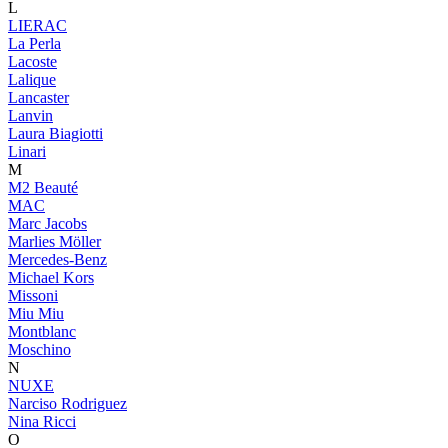
L
LIERAC
La Perla
Lacoste
Lalique
Lancaster
Lanvin
Laura Biagiotti
Linari
M
M2 Beauté
MAC
Marc Jacobs
Marlies Möller
Mercedes-Benz
Michael Kors
Missoni
Miu Miu
Montblanc
Moschino
N
NUXE
Narciso Rodriguez
Nina Ricci
O