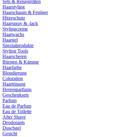
Sets & Reisegrößen
Haarstyling
Haarschaum & Festiger
Hitzeschutz
Haarspray & -lack
Stylingcreme
Haarwachs
Haargel
Spezialprodukte
Styling Tools
Haarscheren
Bürsten & Kämme
Haarfarbe
Blondierung
Coloration
Haartönung
Herrenparfums
Geschenksets
Parfum
Eau de Parfum
Eau de Toilette
After Shave
Deodorants
Duschgel
Gesicht