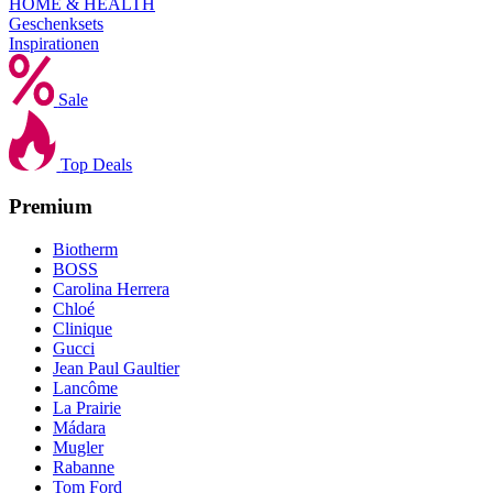
HOME & HEALTH
Geschenksets
Inspirationen
Sale
Top Deals
Premium
Biotherm
BOSS
Carolina Herrera
Chloé
Clinique
Gucci
Jean Paul Gaultier
Lancôme
La Prairie
Mádara
Mugler
Rabanne
Tom Ford