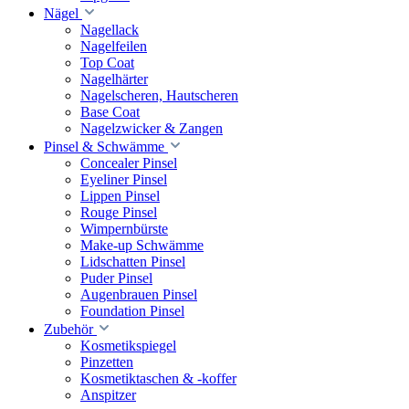
Nägel
Nagellack
Nagelfeilen
Top Coat
Nagelhärter
Nagelscheren, Hautscheren
Base Coat
Nagelzwicker & Zangen
Pinsel & Schwämme
Concealer Pinsel
Eyeliner Pinsel
Lippen Pinsel
Rouge Pinsel
Wimpernbürste
Make-up Schwämme
Lidschatten Pinsel
Puder Pinsel
Augenbrauen Pinsel
Foundation Pinsel
Zubehör
Kosmetikspiegel
Pinzetten
Kosmetiktaschen & -koffer
Anspitzer