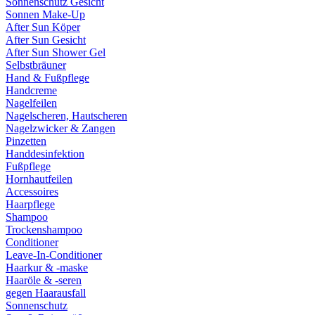
Sonnenschutz Gesicht
Sonnen Make-Up
After Sun Köper
After Sun Gesicht
After Sun Shower Gel
Selbstbräuner
Hand & Fußpflege
Handcreme
Nagelfeilen
Nagelscheren, Hautscheren
Nagelzwicker & Zangen
Pinzetten
Handdesinfektion
Fußpflege
Hornhautfeilen
Accessoires
Haarpflege
Shampoo
Trockenshampoo
Conditioner
Leave-In-Conditioner
Haarkur & -maske
Haaröle & -seren
gegen Haarausfall
Sonnenschutz