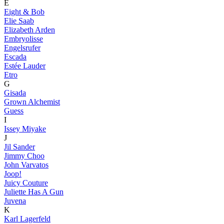
E
Eight & Bob
Elie Saab
Elizabeth Arden
Embryolisse
Engelsrufer
Escada
Estée Lauder
Etro
G
Gisada
Grown Alchemist
Guess
I
Issey Miyake
J
Jil Sander
Jimmy Choo
John Varvatos
Joop!
Juicy Couture
Juliette Has A Gun
Juvena
K
Karl Lagerfeld