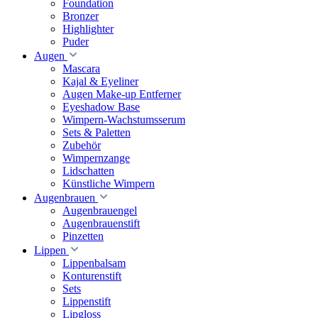
Foundation
Bronzer
Highlighter
Puder
Augen
Mascara
Kajal & Eyeliner
Augen Make-up Entferner
Eyeshadow Base
Wimpern-Wachstumsserum
Sets & Paletten
Zubehör
Wimpernzange
Lidschatten
Künstliche Wimpern
Augenbrauen
Augenbrauengel
Augenbrauenstift
Pinzetten
Lippen
Lippenbalsam
Konturenstift
Sets
Lippenstift
Lipgloss