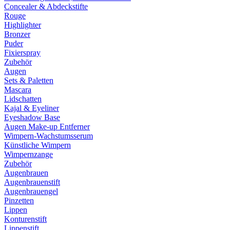
Concealer & Abdeckstifte
Rouge
Highlighter
Bronzer
Puder
Fixierspray
Zubehör
Augen
Sets & Paletten
Mascara
Lidschatten
Kajal & Eyeliner
Eyeshadow Base
Augen Make-up Entferner
Wimpern-Wachstumsserum
Künstliche Wimpern
Wimpernzange
Zubehör
Augenbrauen
Augenbrauenstift
Augenbrauengel
Pinzetten
Lippen
Konturenstift
Lippenstift