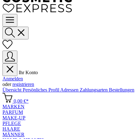
Ihr Konto
Anmelden
oder
registrieren
Übersicht
Persönliches Profil
Adressen
Zahlungsarten
Bestellungen
0,00 €*
MARKEN
PARFUM
MAKE-UP
PFLEGE
HAARE
MÄNNER