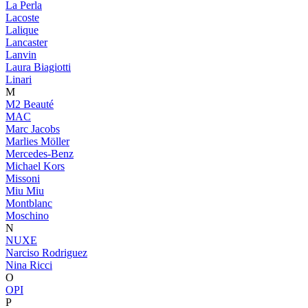
La Perla
Lacoste
Lalique
Lancaster
Lanvin
Laura Biagiotti
Linari
M
M2 Beauté
MAC
Marc Jacobs
Marlies Möller
Mercedes-Benz
Michael Kors
Missoni
Miu Miu
Montblanc
Moschino
N
NUXE
Narciso Rodriguez
Nina Ricci
O
OPI
P