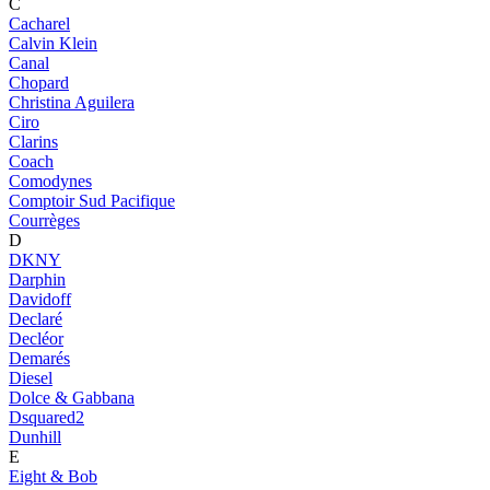
C
Cacharel
Calvin Klein
Canal
Chopard
Christina Aguilera
Ciro
Clarins
Coach
Comodynes
Comptoir Sud Pacifique
Courrèges
D
DKNY
Darphin
Davidoff
Declaré
Decléor
Demarés
Diesel
Dolce & Gabbana
Dsquared2
Dunhill
E
Eight & Bob