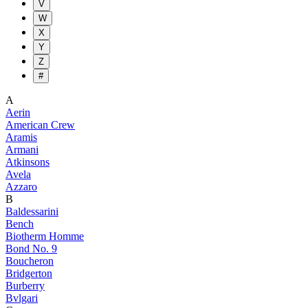
V
W
X
Y
Z
#
A
Aerin
American Crew
Aramis
Armani
Atkinsons
Avela
Azzaro
B
Baldessarini
Bench
Biotherm Homme
Bond No. 9
Boucheron
Bridgerton
Burberry
Bvlgari