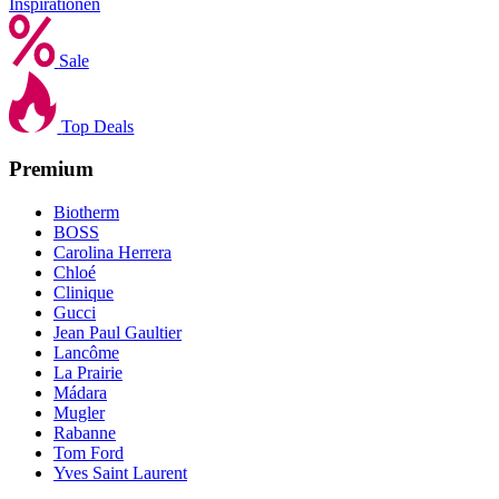
Inspirationen
Sale
Top Deals
Premium
Biotherm
BOSS
Carolina Herrera
Chloé
Clinique
Gucci
Jean Paul Gaultier
Lancôme
La Prairie
Mádara
Mugler
Rabanne
Tom Ford
Yves Saint Laurent