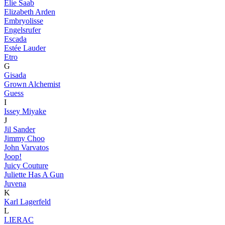
Elie Saab
Elizabeth Arden
Embryolisse
Engelsrufer
Escada
Estée Lauder
Etro
G
Gisada
Grown Alchemist
Guess
I
Issey Miyake
J
Jil Sander
Jimmy Choo
John Varvatos
Joop!
Juicy Couture
Juliette Has A Gun
Juvena
K
Karl Lagerfeld
L
LIERAC