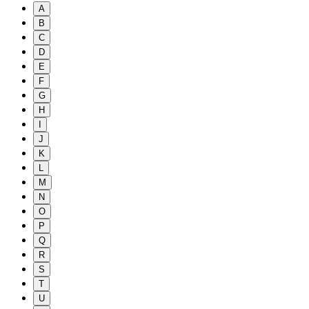
A
B
C
D
E
F
G
H
I
J
K
L
M
N
O
P
Q
R
S
T
U