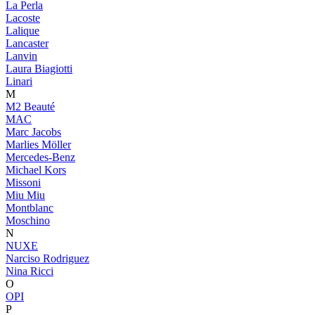
La Perla
Lacoste
Lalique
Lancaster
Lanvin
Laura Biagiotti
Linari
M
M2 Beauté
MAC
Marc Jacobs
Marlies Möller
Mercedes-Benz
Michael Kors
Missoni
Miu Miu
Montblanc
Moschino
N
NUXE
Narciso Rodriguez
Nina Ricci
O
OPI
P