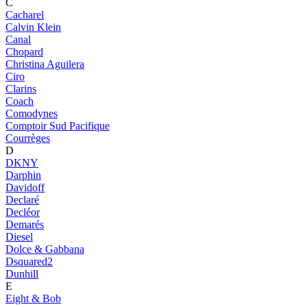
C
Cacharel
Calvin Klein
Canal
Chopard
Christina Aguilera
Ciro
Clarins
Coach
Comodynes
Comptoir Sud Pacifique
Courrèges
D
DKNY
Darphin
Davidoff
Declaré
Decléor
Demarés
Diesel
Dolce & Gabbana
Dsquared2
Dunhill
E
Eight & Bob