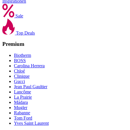
Inspirationen
Sale
Top Deals
Premium
Biotherm
BOSS
Carolina Herrera
Chloé
Clinique
Gucci
Jean Paul Gaultier
Lancôme
La Prairie
Mádara
Mugler
Rabanne
Tom Ford
Yves Saint Laurent