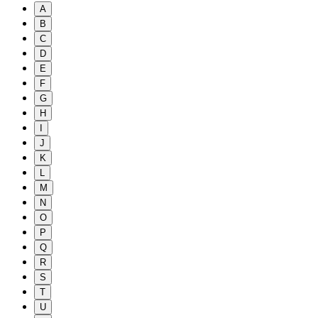
A
B
C
D
E
F
G
H
I
J
K
L
M
N
O
P
Q
R
S
T
U