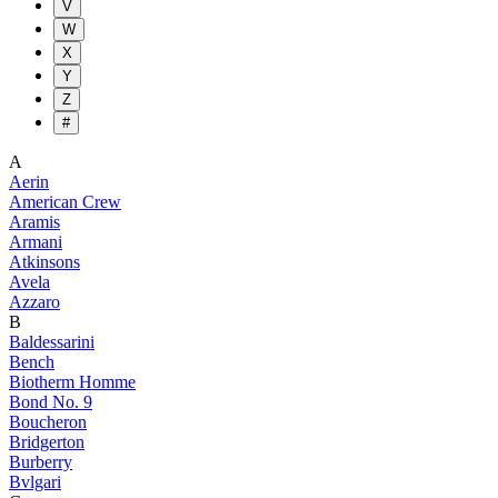
V
W
X
Y
Z
#
A
Aerin
American Crew
Aramis
Armani
Atkinsons
Avela
Azzaro
B
Baldessarini
Bench
Biotherm Homme
Bond No. 9
Boucheron
Bridgerton
Burberry
Bvlgari