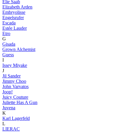
Elie Saab
Elizabeth Arden
Embryolisse
Engelsrufer
Escada
Estée Lauder
Etro
G
Gisada
Grown Alchemist
Guess
I
Issey Miyake
J
Jil Sander
Jimmy Choo
John Varvatos
Joop!
Juicy Couture
Juliette Has A Gun
Juvena
K
Karl Lagerfeld
L
LIERAC