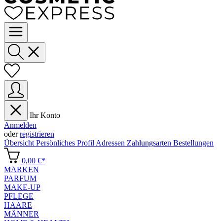
Ihr Konto
Anmelden
oder
registrieren
Übersicht
Persönliches Profil
Adressen
Zahlungsarten
Bestellungen
0,00 €*
MARKEN
PARFUM
MAKE-UP
PFLEGE
HAARE
MÄNNER