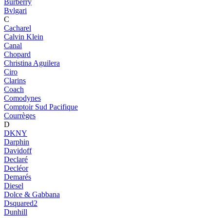
Burberry
Bvlgari
C
Cacharel
Calvin Klein
Canal
Chopard
Christina Aguilera
Ciro
Clarins
Coach
Comodynes
Comptoir Sud Pacifique
Courrèges
D
DKNY
Darphin
Davidoff
Declaré
Decléor
Demarés
Diesel
Dolce & Gabbana
Dsquared2
Dunhill