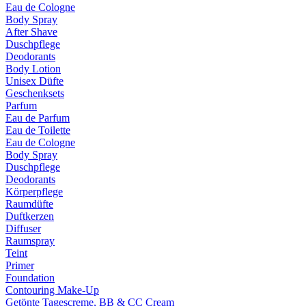
Eau de Cologne
Body Spray
After Shave
Duschpflege
Deodorants
Body Lotion
Unisex Düfte
Geschenksets
Parfum
Eau de Parfum
Eau de Toilette
Eau de Cologne
Body Spray
Duschpflege
Deodorants
Körperpflege
Raumdüfte
Duftkerzen
Diffuser
Raumspray
Teint
Primer
Foundation
Contouring Make-Up
Getönte Tagescreme, BB & CC Cream