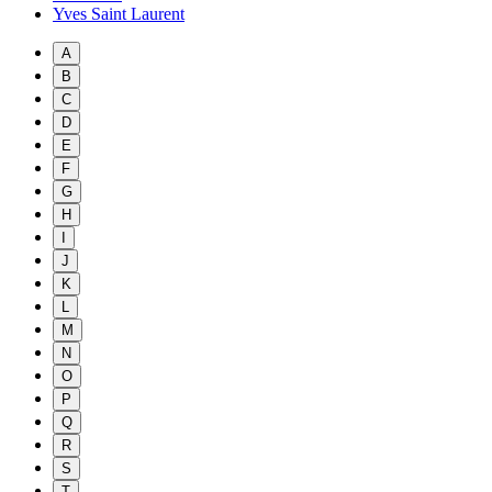
Yves Saint Laurent
A
B
C
D
E
F
G
H
I
J
K
L
M
N
O
P
Q
R
S
T