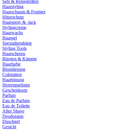
Sets & Reisegrößen
Haarstyling
Haarschaum & Festiger
Hitzeschutz
Haarspray & -lack
Stylingcreme
Haarwachs
Haargel
Spezialprodukte
Styling Tools
Haarscheren
Bürsten & Kämme
Haarfarbe
Blondierung
Coloration
Haartönung
Herrenparfums
Geschenksets
Parfum
Eau de Parfum
Eau de Toilette
After Shave
Deodorants
Duschgel
Gesicht