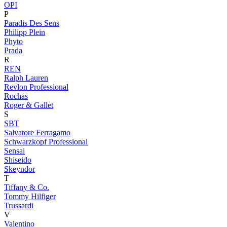
OPI
P
Paradis Des Sens
Philipp Plein
Phyto
Prada
R
REN
Ralph Lauren
Revlon Professional
Rochas
Roger & Gallet
S
SBT
Salvatore Ferragamo
Schwarzkopf Professional
Sensai
Shiseido
Skeyndor
T
Tiffany & Co.
Tommy Hilfiger
Trussardi
V
Valentino