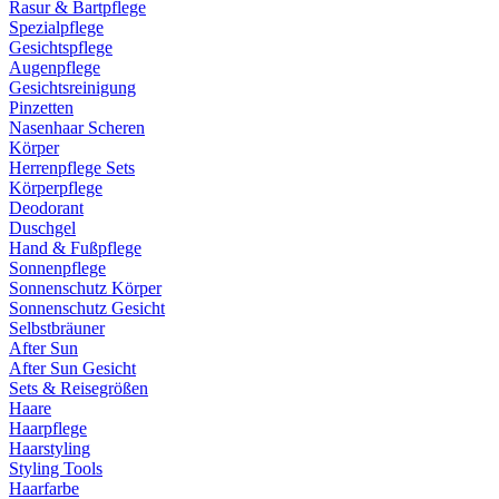
Rasur & Bartpflege
Spezialpflege
Gesichtspflege
Augenpflege
Gesichtsreinigung
Pinzetten
Nasenhaar Scheren
Körper
Herrenpflege Sets
Körperpflege
Deodorant
Duschgel
Hand & Fußpflege
Sonnenpflege
Sonnenschutz Körper
Sonnenschutz Gesicht
Selbstbräuner
After Sun
After Sun Gesicht
Sets & Reisegrößen
Haare
Haarpflege
Haarstyling
Styling Tools
Haarfarbe