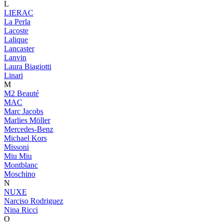
L
LIERAC
La Perla
Lacoste
Lalique
Lancaster
Lanvin
Laura Biagiotti
Linari
M
M2 Beauté
MAC
Marc Jacobs
Marlies Möller
Mercedes-Benz
Michael Kors
Missoni
Miu Miu
Montblanc
Moschino
N
NUXE
Narciso Rodriguez
Nina Ricci
O