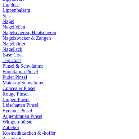
Lipgloss
Lippenbalsam
Sets
Nägel
Nagelfeilen
Nagelscheren, Hautscheren
Nagelzwicker & Zangen
Nagelhärter
Nagellack
Base Coat
Top Coat
Pinsel & Schwämme
Foundation Pinsel
Puder Pinsel
Make-up Schwämme
Concealer Pinsel
Rouge Pinsel
Lippen Pinsel
Lidschatten Pinsel
Eyeliner Pinsel
Augenbrauen Pinsel
Wimpernbürste
Zubehör
Kosmetiktaschen & -koffer
Anspitzer