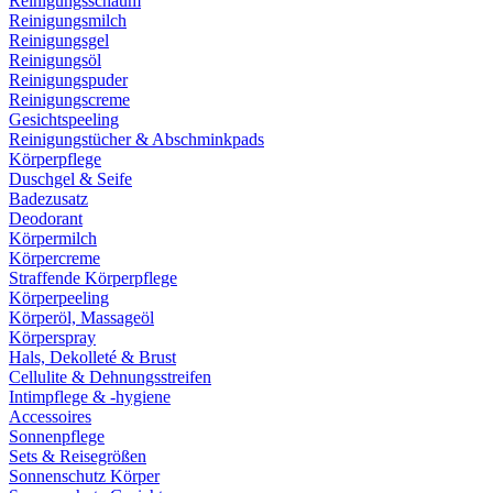
Reinigungsschaum
Reinigungsmilch
Reinigungsgel
Reinigungsöl
Reinigungspuder
Reinigungscreme
Gesichtspeeling
Reinigungstücher & Abschminkpads
Körperpflege
Duschgel & Seife
Badezusatz
Deodorant
Körpermilch
Körpercreme
Straffende Körperpflege
Körperpeeling
Körperöl, Massageöl
Körperspray
Hals, Dekolleté & Brust
Cellulite & Dehnungsstreifen
Intimpflege & -hygiene
Accessoires
Sonnenpflege
Sets & Reisegrößen
Sonnenschutz Körper