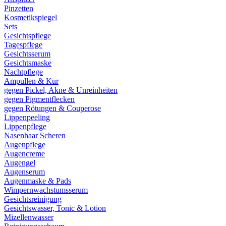
Pinzetten
Kosmetikspiegel
Sets
Gesichtspflege
Tagespflege
Gesichtsserum
Gesichtsmaske
Nachtpflege
Ampullen & Kur
gegen Pickel, Akne & Unreinheiten
gegen Pigmentflecken
gegen Rötungen & Couperose
Lippenpeeling
Lippenpflege
Nasenhaar Scheren
Augenpflege
Augencreme
Augengel
Augenserum
Augenmaske & Pads
Wimpernwachstumsserum
Gesichtsreinigung
Gesichtswasser, Tonic & Lotion
Mizellenwasser