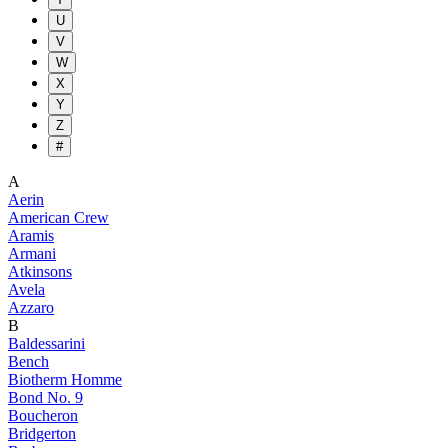
U
V
W
X
Y
Z
#
A
Aerin
American Crew
Aramis
Armani
Atkinsons
Avela
Azzaro
B
Baldessarini
Bench
Biotherm Homme
Bond No. 9
Boucheron
Bridgerton