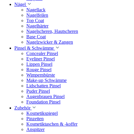
Nägel
Nagellack
Nagelfeilen
Top Coat
Nagelhärter
Nagelscheren, Hautscheren
Base Coat
Nagelzwicker & Zangen
Pinsel & Schwämme
Concealer Pinsel
Eyeliner Pinsel
Lippen Pinsel
Rouge Pinsel
Wimpernbürste
Make-up Schwämme
Lidschatten Pinsel
Puder Pinsel
Augenbrauen Pinsel
Foundation Pinsel
Zubehör
Kosmetikspiegel
Pinzetten
Kosmetiktaschen & -koffer
Anspitzer