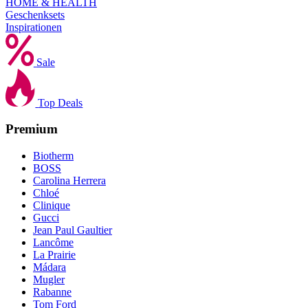
HOME & HEALTH
Geschenksets
Inspirationen
Sale
Top Deals
Premium
Biotherm
BOSS
Carolina Herrera
Chloé
Clinique
Gucci
Jean Paul Gaultier
Lancôme
La Prairie
Mádara
Mugler
Rabanne
Tom Ford