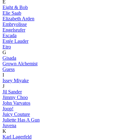
E
Eight & Bob
Elie Saab
Elizabeth Arden
Embryolisse
Engelsrufer
Escada
Estée Lauder
Etro
G
Gisada
Grown Alchemist
Guess
I
Issey Miyake
J
Jil Sander
Jimmy Choo
John Varvatos
Joop!
Juicy Couture
Juliette Has A Gun
Juvena
K
Karl Lagerfeld