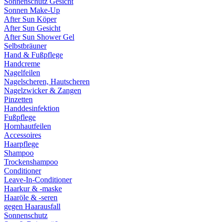
Sonnenschutz Gesicht
Sonnen Make-Up
After Sun Köper
After Sun Gesicht
After Sun Shower Gel
Selbstbräuner
Hand & Fußpflege
Handcreme
Nagelfeilen
Nagelscheren, Hautscheren
Nagelzwicker & Zangen
Pinzetten
Handdesinfektion
Fußpflege
Hornhautfeilen
Accessoires
Haarpflege
Shampoo
Trockenshampoo
Conditioner
Leave-In-Conditioner
Haarkur & -maske
Haaröle & -seren
gegen Haarausfall
Sonnenschutz