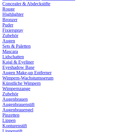
Concealer & Abdeckstifte
Rouge
Highlighter
Bronzer
Puder
Fixierspray
Zubehör
Augen
Sets & Paletten
Mascara
Lidschatten
Kajal & Eyeliner
Eyeshadow Base
Augen Make-up Entferner
Wimpern-Wachstumsserum
Künstliche Wimpern
Wimpernzange
Zubehör
Augenbrauen
Augenbrauenstift
Augenbrauengel
Pinzetten
Lippen
Konturenstift
Lippenstift