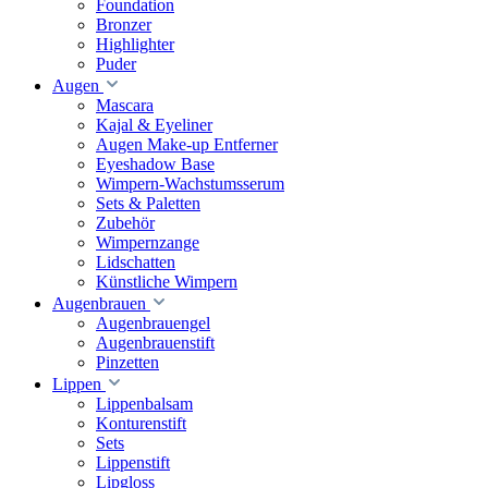
Foundation
Bronzer
Highlighter
Puder
Augen
Mascara
Kajal & Eyeliner
Augen Make-up Entferner
Eyeshadow Base
Wimpern-Wachstumsserum
Sets & Paletten
Zubehör
Wimpernzange
Lidschatten
Künstliche Wimpern
Augenbrauen
Augenbrauengel
Augenbrauenstift
Pinzetten
Lippen
Lippenbalsam
Konturenstift
Sets
Lippenstift
Lipgloss