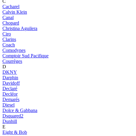
C
Cacharel
Calvin Klein
Canal
Chopard
Christina Aguilera
Ciro
Clarins
Coach
Comodynes
Comptoir Sud Pacifique
Courrèges
D
DKNY
Darphin
Davidoff
Declaré
Decléor
Demarés
Diesel
Dolce & Gabbana
Dsquared2
Dunhill
E
Eight & Bob