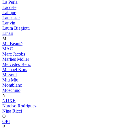
La Perla
Lacoste
Lalique
Lancaster
Lanvin
Laura Biagiotti
Linari
M
M2 Beauté
MAC
Marc Jacobs
Marlies Möller
Mercedes-Benz
Michael Kors
Missoni
Miu Miu
Montblanc
Moschino
N
NUXE
Narciso Rodriguez
Nina Ricci
O
OPI
P