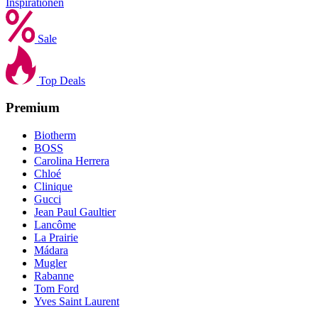
Inspirationen
Sale
Top Deals
Premium
Biotherm
BOSS
Carolina Herrera
Chloé
Clinique
Gucci
Jean Paul Gaultier
Lancôme
La Prairie
Mádara
Mugler
Rabanne
Tom Ford
Yves Saint Laurent