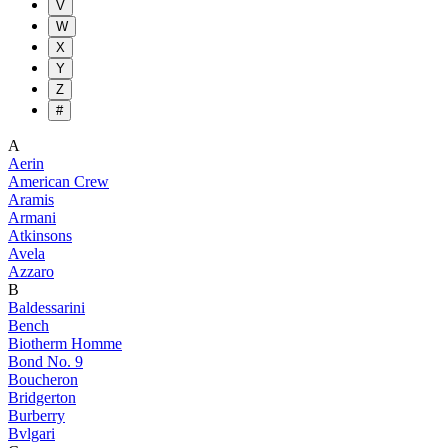
V
W
X
Y
Z
#
A
Aerin
American Crew
Aramis
Armani
Atkinsons
Avela
Azzaro
B
Baldessarini
Bench
Biotherm Homme
Bond No. 9
Boucheron
Bridgerton
Burberry
Bvlgari