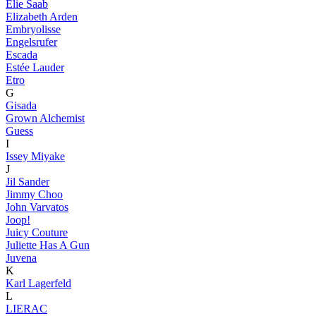
Elie Saab
Elizabeth Arden
Embryolisse
Engelsrufer
Escada
Estée Lauder
Etro
G
Gisada
Grown Alchemist
Guess
I
Issey Miyake
J
Jil Sander
Jimmy Choo
John Varvatos
Joop!
Juicy Couture
Juliette Has A Gun
Juvena
K
Karl Lagerfeld
L
LIERAC