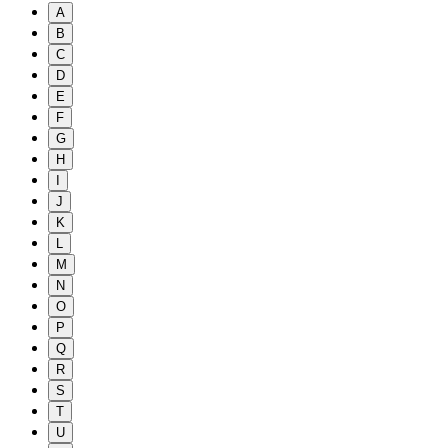
A
B
C
D
E
F
G
H
I
J
K
L
M
N
O
P
Q
R
S
T
U