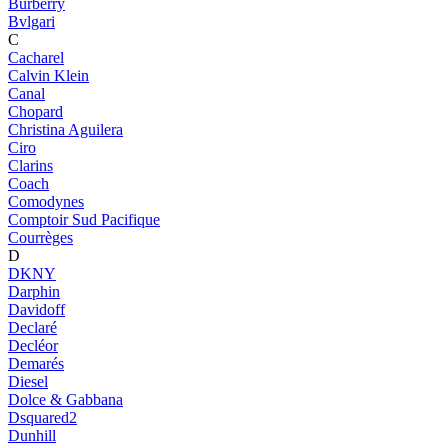
Burberry
Bvlgari
C
Cacharel
Calvin Klein
Canal
Chopard
Christina Aguilera
Ciro
Clarins
Coach
Comodynes
Comptoir Sud Pacifique
Courrèges
D
DKNY
Darphin
Davidoff
Declaré
Decléor
Demarés
Diesel
Dolce & Gabbana
Dsquared2
Dunhill