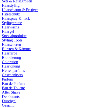
Sets & Reisegrößen
Haarstyling
Haarschaum & Festiger
Hitzeschutz
Haarspray & -lack
Stylingcreme
Haarwachs
Haargel
Spezialprodukte
Styling Tools
Haarscheren
Bürsten & Kämme
Haarfarbe
Blondierung
Coloration
Haartönung
Herrenparfums
Geschenksets
Parfum
Eau de Parfum
Eau de Toilette
After Shave
Deodorants
Duschgel
Gesicht