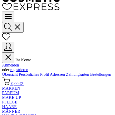
Ihr Konto
Anmelden
oder
registrieren
Übersicht
Persönliches Profil
Adressen
Zahlungsarten
Bestellungen
0,00 €*
MARKEN
PARFUM
MAKE-UP
PFLEGE
HAARE
MÄNNER