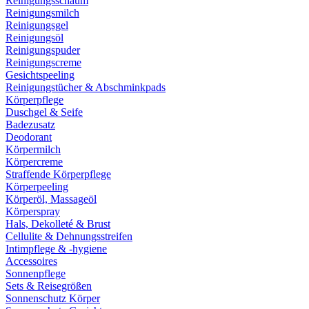
Reinigungsschaum
Reinigungsmilch
Reinigungsgel
Reinigungsöl
Reinigungspuder
Reinigungscreme
Gesichtspeeling
Reinigungstücher & Abschminkpads
Körperpflege
Duschgel & Seife
Badezusatz
Deodorant
Körpermilch
Körpercreme
Straffende Körperpflege
Körperpeeling
Körperöl, Massageöl
Körperspray
Hals, Dekolleté & Brust
Cellulite & Dehnungsstreifen
Intimpflege & -hygiene
Accessoires
Sonnenpflege
Sets & Reisegrößen
Sonnenschutz Körper