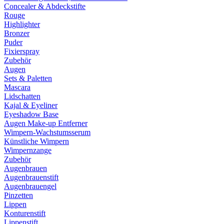
Concealer & Abdeckstifte
Rouge
Highlighter
Bronzer
Puder
Fixierspray
Zubehör
Augen
Sets & Paletten
Mascara
Lidschatten
Kajal & Eyeliner
Eyeshadow Base
Augen Make-up Entferner
Wimpern-Wachstumsserum
Künstliche Wimpern
Wimpernzange
Zubehör
Augenbrauen
Augenbrauenstift
Augenbrauengel
Pinzetten
Lippen
Konturenstift
Lippenstift