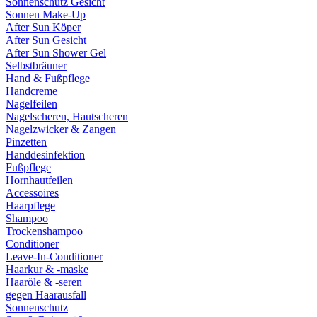
Sonnenschutz Gesicht
Sonnen Make-Up
After Sun Köper
After Sun Gesicht
After Sun Shower Gel
Selbstbräuner
Hand & Fußpflege
Handcreme
Nagelfeilen
Nagelscheren, Hautscheren
Nagelzwicker & Zangen
Pinzetten
Handdesinfektion
Fußpflege
Hornhautfeilen
Accessoires
Haarpflege
Shampoo
Trockenshampoo
Conditioner
Leave-In-Conditioner
Haarkur & -maske
Haaröle & -seren
gegen Haarausfall
Sonnenschutz