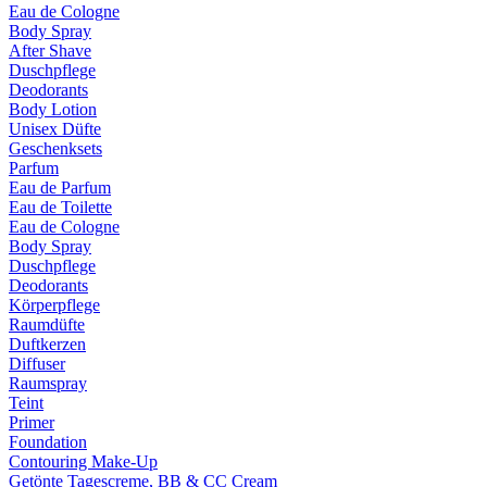
Eau de Cologne
Body Spray
After Shave
Duschpflege
Deodorants
Body Lotion
Unisex Düfte
Geschenksets
Parfum
Eau de Parfum
Eau de Toilette
Eau de Cologne
Body Spray
Duschpflege
Deodorants
Körperpflege
Raumdüfte
Duftkerzen
Diffuser
Raumspray
Teint
Primer
Foundation
Contouring Make-Up
Getönte Tagescreme, BB & CC Cream