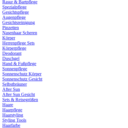
Rasur & Bartpflege
Spezialpflege
Gesichtspflege
Augenpflege
Gesichtsreinigung
Pinzetten
Nasenhaar Scheren
Körper
Herrenpflege Sets
Körperpflege
Deodorant
Duschgel
Hand & Fußpflege
Sonnenpflege
Sonnenschutz Körper
Sonnenschutz Gesicht
Selbstbräuner
After Sun
After Sun Gesicht
Sets & Reisegrößen
Haare
Haarpflege
Haarstyling
Styling Tools
Haarfarbe