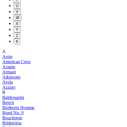
U
V
W
X
Y
Z
#
A
Aerin
American Crew
Aramis
Armani
Atkinsons
Avela
Azzaro
B
Baldessarini
Bench
Biotherm Homme
Bond No. 9
Boucheron
Bridgerton