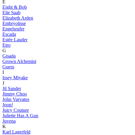
E
Eight & Bob
Elie Saab
Elizabeth Arden
Embryolisse
Engelsrufer
Escada
Estée Lauder
Etro
G
Gisada
Grown Alchemist
Guess
I
Issey Miyake
J
Jil Sander
Jimmy Choo
John Varvatos
Joop!
Juicy Couture
Juliette Has A Gun
Juvena
K
Karl Lagerfeld