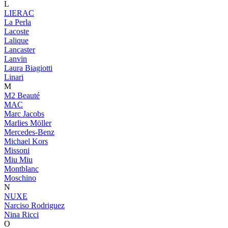
L
LIERAC
La Perla
Lacoste
Lalique
Lancaster
Lanvin
Laura Biagiotti
Linari
M
M2 Beauté
MAC
Marc Jacobs
Marlies Möller
Mercedes-Benz
Michael Kors
Missoni
Miu Miu
Montblanc
Moschino
N
NUXE
Narciso Rodriguez
Nina Ricci
O