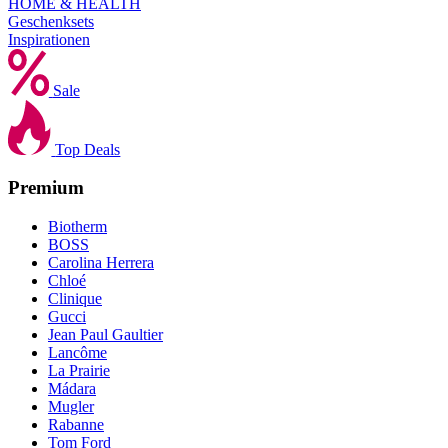
HOME & HEALTH
Geschenksets
Inspirationen
Sale
Top Deals
Premium
Biotherm
BOSS
Carolina Herrera
Chloé
Clinique
Gucci
Jean Paul Gaultier
Lancôme
La Prairie
Mádara
Mugler
Rabanne
Tom Ford