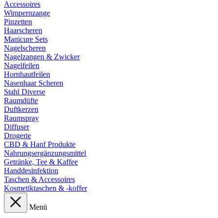
Accessoires
Wimpernzange
Pinzetten
Haarscheren
Manicure Sets
Nagelscheren
Nagelzangen & Zwicker
Nagelfeilen
Hornhautfeilen
Nasenhaar Scheren
Stahl Diverse
Raumdüfte
Duftkerzen
Raumspray
Diffuser
Drogerie
CBD & Hanf Produkte
Nahrungsergänzungsmittel
Getränke, Tee & Kaffee
Handdesinfektion
Taschen & Accessoires
Kosmetiktaschen & -koffer
Menü