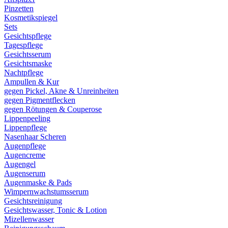
Pinzetten
Kosmetikspiegel
Sets
Gesichtspflege
Tagespflege
Gesichtsserum
Gesichtsmaske
Nachtpflege
Ampullen & Kur
gegen Pickel, Akne & Unreinheiten
gegen Pigmentflecken
gegen Rötungen & Couperose
Lippenpeeling
Lippenpflege
Nasenhaar Scheren
Augenpflege
Augencreme
Augengel
Augenserum
Augenmaske & Pads
Wimpernwachstumsserum
Gesichtsreinigung
Gesichtswasser, Tonic & Lotion
Mizellenwasser