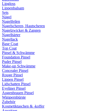
Lipgloss
Lippenbalsam
Sets
Nägel
Nagelfeilen
Nagelscheren, Hautscheren
Nagelzwicker & Zangen
Nagelhärter
Nagellack
Base Coat
Top Coat
Pinsel & Schwämme
Foundation Pinsel
Puder Pinsel
Make-up Schwämme
Concealer Pinsel
Rouge Pinsel
Lippen Pinsel
Lidschatten Pinsel
Eyeliner Pinsel
Augenbrauen Pinsel
Wimpernbürste
Zubehör
Kosmetiktaschen & -koffer
Anspitzer