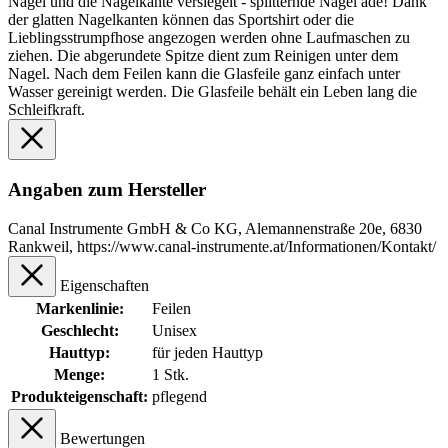
Nagel und die Nagelkante versiegelt - splitternde Nägel ade! Dank
der glatten Nagelkanten können das Sportshirt oder die
Lieblingsstrumpfhose angezogen werden ohne Laufmaschen zu
ziehen. Die abgerundete Spitze dient zum Reinigen unter dem
Nagel. Nach dem Feilen kann die Glasfeile ganz einfach unter
Wasser gereinigt werden. Die Glasfeile behält ein Leben lang die
Schleifkraft.
Angaben zum Hersteller
Canal Instrumente GmbH & Co KG, Alemannenstraße 20e, 6830
Rankweil, https://www.canal-instrumente.at/Informationen/Kontakt/
Eigenschaften
Markenlinie:
Feilen
Geschlecht:
Unisex
Hauttyp:
für jeden Hauttyp
Menge:
1 Stk.
Produkteigenschaft:
pflegend
Bewertungen