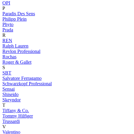
OPI
P
Paradis Des Sens
Philipp Plein
Phyto
Prada
R
REN
Ralph Lauren
Revlon Professional
Rochas
Roger & Gallet
S
SBT
Salvatore Ferragamo
Schwarzkopf Professional
Sensai
Shiseido
Skeyndor
T
Tiffany & Co.
Tommy Hilfiger
Trussardi
V
Valentino