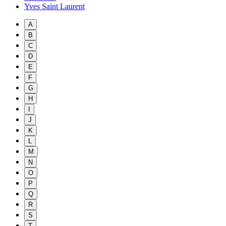
Yves Saint Laurent
A
B
C
D
E
F
G
H
I
J
K
L
M
N
O
P
Q
R
S
T