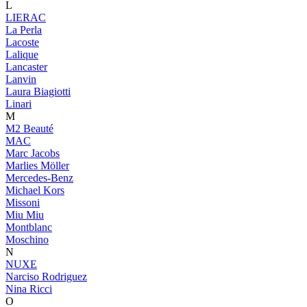
L
LIERAC
La Perla
Lacoste
Lalique
Lancaster
Lanvin
Laura Biagiotti
Linari
M
M2 Beauté
MAC
Marc Jacobs
Marlies Möller
Mercedes-Benz
Michael Kors
Missoni
Miu Miu
Montblanc
Moschino
N
NUXE
Narciso Rodriguez
Nina Ricci
O