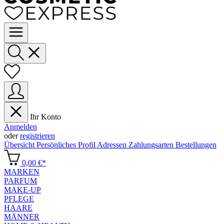
Ihr Konto
Anmelden
oder
registrieren
Übersicht
Persönliches Profil
Adressen
Zahlungsarten
Bestellungen
0,00 €*
MARKEN
PARFUM
MAKE-UP
PFLEGE
HAARE
MÄNNER