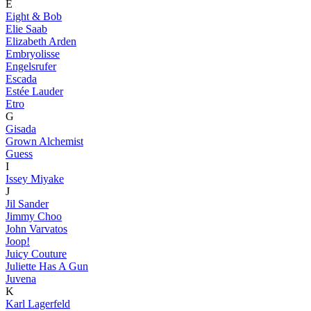
E
Eight & Bob
Elie Saab
Elizabeth Arden
Embryolisse
Engelsrufer
Escada
Estée Lauder
Etro
G
Gisada
Grown Alchemist
Guess
I
Issey Miyake
J
Jil Sander
Jimmy Choo
John Varvatos
Joop!
Juicy Couture
Juliette Has A Gun
Juvena
K
Karl Lagerfeld