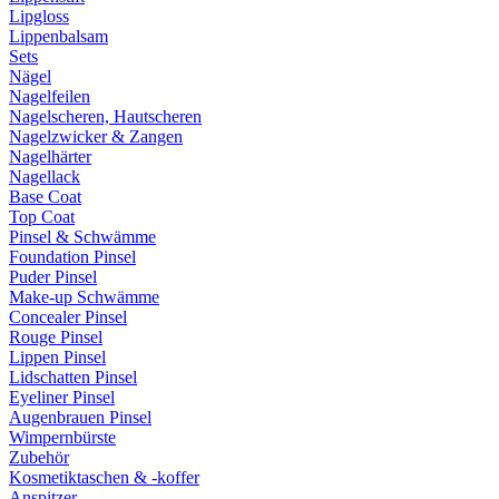
Lipgloss
Lippenbalsam
Sets
Nägel
Nagelfeilen
Nagelscheren, Hautscheren
Nagelzwicker & Zangen
Nagelhärter
Nagellack
Base Coat
Top Coat
Pinsel & Schwämme
Foundation Pinsel
Puder Pinsel
Make-up Schwämme
Concealer Pinsel
Rouge Pinsel
Lippen Pinsel
Lidschatten Pinsel
Eyeliner Pinsel
Augenbrauen Pinsel
Wimpernbürste
Zubehör
Kosmetiktaschen & -koffer
Anspitzer