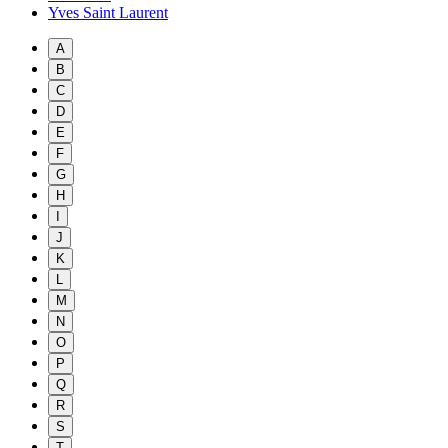
Yves Saint Laurent
A
B
C
D
E
F
G
H
I
J
K
L
M
N
O
P
Q
R
S
T