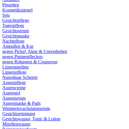
Pinzetten
Kosmetikspiegel
Sets
Gesichtspflege
Tagespflege
Gesichtsserum
Gesichtsmaske
Nachtpflege
Ampullen & Kur
gegen Pickel, Akne & Unreinheiten
gegen Pigmentflecken
gegen Rötungen & Couperose
Lippenpeeling
Lippenpflege
Nasenhaar Scheren
Augenpflege
Augencreme
Augengel
Augenserum
Augenmaske & Pads
Wimpernwachstumsserum
Gesichtsreinigung
Gesichtswasser, Tonic & Lotion
Mizellenwasser