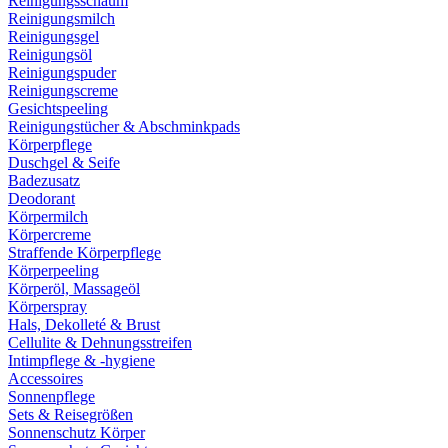
Reinigungsschaum
Reinigungsmilch
Reinigungsgel
Reinigungsöl
Reinigungspuder
Reinigungscreme
Gesichtspeeling
Reinigungstücher & Abschminkpads
Körperpflege
Duschgel & Seife
Badezusatz
Deodorant
Körpermilch
Körpercreme
Straffende Körperpflege
Körperpeeling
Körperöl, Massageöl
Körperspray
Hals, Dekolleté & Brust
Cellulite & Dehnungsstreifen
Intimpflege & -hygiene
Accessoires
Sonnenpflege
Sets & Reisegrößen
Sonnenschutz Körper