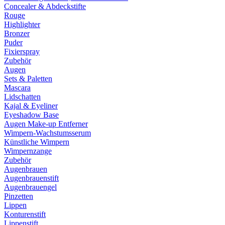
Concealer & Abdeckstifte
Rouge
Highlighter
Bronzer
Puder
Fixierspray
Zubehör
Augen
Sets & Paletten
Mascara
Lidschatten
Kajal & Eyeliner
Eyeshadow Base
Augen Make-up Entferner
Wimpern-Wachstumsserum
Künstliche Wimpern
Wimpernzange
Zubehör
Augenbrauen
Augenbrauenstift
Augenbrauengel
Pinzetten
Lippen
Konturenstift
Lippenstift