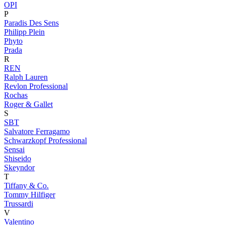
OPI
P
Paradis Des Sens
Philipp Plein
Phyto
Prada
R
REN
Ralph Lauren
Revlon Professional
Rochas
Roger & Gallet
S
SBT
Salvatore Ferragamo
Schwarzkopf Professional
Sensai
Shiseido
Skeyndor
T
Tiffany & Co.
Tommy Hilfiger
Trussardi
V
Valentino