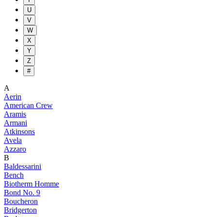
U
V
W
X
Y
Z
#
A
Aerin
American Crew
Aramis
Armani
Atkinsons
Avela
Azzaro
B
Baldessarini
Bench
Biotherm Homme
Bond No. 9
Boucheron
Bridgerton