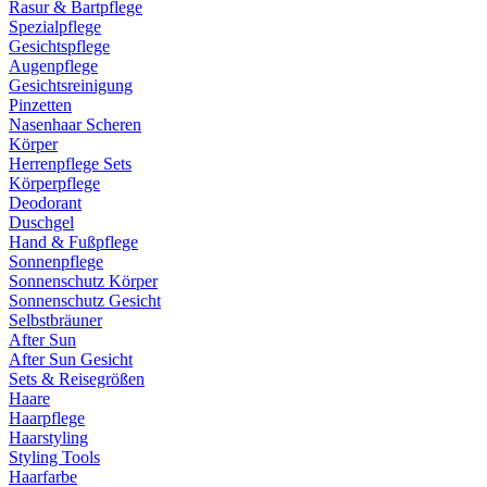
Rasur & Bartpflege
Spezialpflege
Gesichtspflege
Augenpflege
Gesichtsreinigung
Pinzetten
Nasenhaar Scheren
Körper
Herrenpflege Sets
Körperpflege
Deodorant
Duschgel
Hand & Fußpflege
Sonnenpflege
Sonnenschutz Körper
Sonnenschutz Gesicht
Selbstbräuner
After Sun
After Sun Gesicht
Sets & Reisegrößen
Haare
Haarpflege
Haarstyling
Styling Tools
Haarfarbe