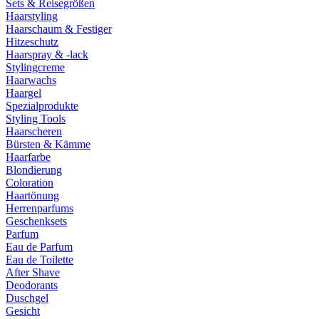
Sets & Reisegrößen
Haarstyling
Haarschaum & Festiger
Hitzeschutz
Haarspray & -lack
Stylingcreme
Haarwachs
Haargel
Spezialprodukte
Styling Tools
Haarscheren
Bürsten & Kämme
Haarfarbe
Blondierung
Coloration
Haartönung
Herrenparfums
Geschenksets
Parfum
Eau de Parfum
Eau de Toilette
After Shave
Deodorants
Duschgel
Gesicht