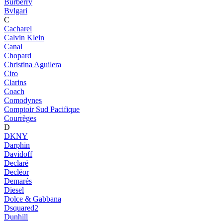
Burberry
Bvlgari
C
Cacharel
Calvin Klein
Canal
Chopard
Christina Aguilera
Ciro
Clarins
Coach
Comodynes
Comptoir Sud Pacifique
Courrèges
D
DKNY
Darphin
Davidoff
Declaré
Decléor
Demarés
Diesel
Dolce & Gabbana
Dsquared2
Dunhill