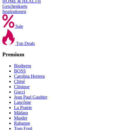
HOME & HEALTH
Geschenksets
Inspirationen
Sale
Top Deals
Premium
Biotherm
BOSS
Carolina Herrera
Chloé
Clinique
Gucci
Jean Paul Gaultier
Lancôme
La Prairie
Mádara
Mugler
Rabanne
Tom Ford