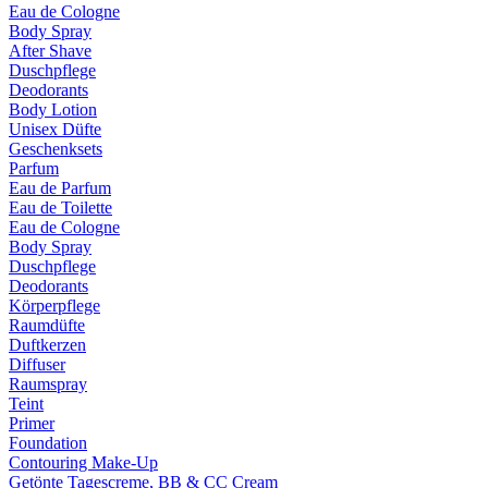
Eau de Cologne
Body Spray
After Shave
Duschpflege
Deodorants
Body Lotion
Unisex Düfte
Geschenksets
Parfum
Eau de Parfum
Eau de Toilette
Eau de Cologne
Body Spray
Duschpflege
Deodorants
Körperpflege
Raumdüfte
Duftkerzen
Diffuser
Raumspray
Teint
Primer
Foundation
Contouring Make-Up
Getönte Tagescreme, BB & CC Cream