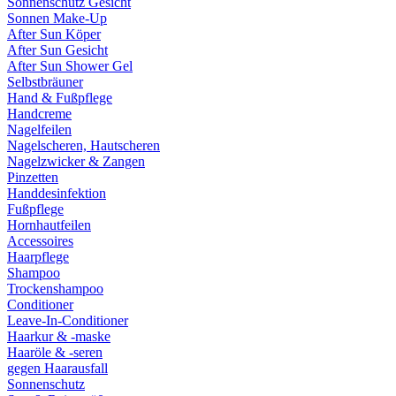
Sonnenschutz Gesicht
Sonnen Make-Up
After Sun Köper
After Sun Gesicht
After Sun Shower Gel
Selbstbräuner
Hand & Fußpflege
Handcreme
Nagelfeilen
Nagelscheren, Hautscheren
Nagelzwicker & Zangen
Pinzetten
Handdesinfektion
Fußpflege
Hornhautfeilen
Accessoires
Haarpflege
Shampoo
Trockenshampoo
Conditioner
Leave-In-Conditioner
Haarkur & -maske
Haaröle & -seren
gegen Haarausfall
Sonnenschutz