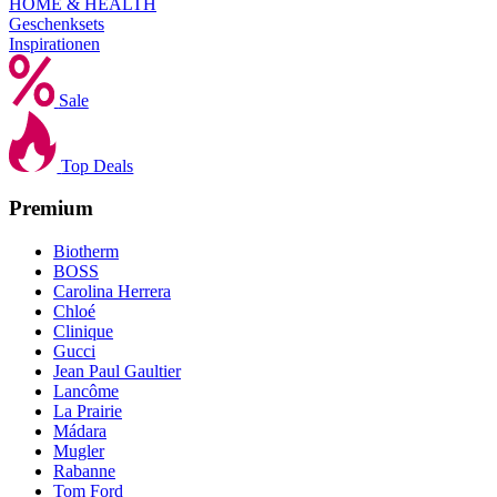
HOME & HEALTH
Geschenksets
Inspirationen
Sale
Top Deals
Premium
Biotherm
BOSS
Carolina Herrera
Chloé
Clinique
Gucci
Jean Paul Gaultier
Lancôme
La Prairie
Mádara
Mugler
Rabanne
Tom Ford