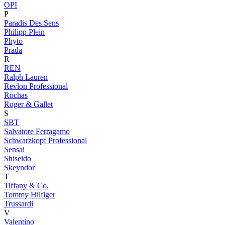
OPI
P
Paradis Des Sens
Philipp Plein
Phyto
Prada
R
REN
Ralph Lauren
Revlon Professional
Rochas
Roger & Gallet
S
SBT
Salvatore Ferragamo
Schwarzkopf Professional
Sensai
Shiseido
Skeyndor
T
Tiffany & Co.
Tommy Hilfiger
Trussardi
V
Valentino