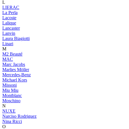
L
LIERAC
La Perla
Lacoste
Lalique
Lancaster
Lanvin
Laura Biagiotti
Linari
M
M2 Beauté
MAC
Marc Jacobs
Marlies Möller
Mercedes-Benz
Michael Kors
Missoni
Miu Miu
Montblanc
Moschino
N
NUXE
Narciso Rodriguez
Nina Ricci
O