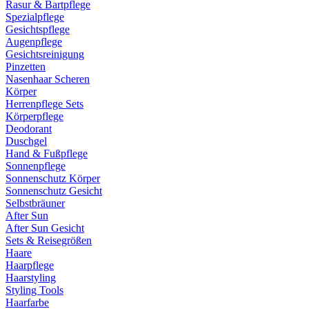
Rasur & Bartpflege
Spezialpflege
Gesichtspflege
Augenpflege
Gesichtsreinigung
Pinzetten
Nasenhaar Scheren
Körper
Herrenpflege Sets
Körperpflege
Deodorant
Duschgel
Hand & Fußpflege
Sonnenpflege
Sonnenschutz Körper
Sonnenschutz Gesicht
Selbstbräuner
After Sun
After Sun Gesicht
Sets & Reisegrößen
Haare
Haarpflege
Haarstyling
Styling Tools
Haarfarbe