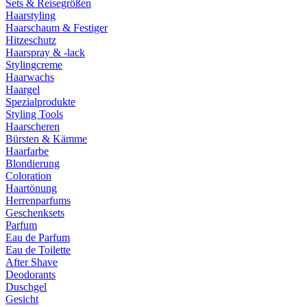
Sets & Reisegrößen
Haarstyling
Haarschaum & Festiger
Hitzeschutz
Haarspray & -lack
Stylingcreme
Haarwachs
Haargel
Spezialprodukte
Styling Tools
Haarscheren
Bürsten & Kämme
Haarfarbe
Blondierung
Coloration
Haartönung
Herrenparfums
Geschenksets
Parfum
Eau de Parfum
Eau de Toilette
After Shave
Deodorants
Duschgel
Gesicht