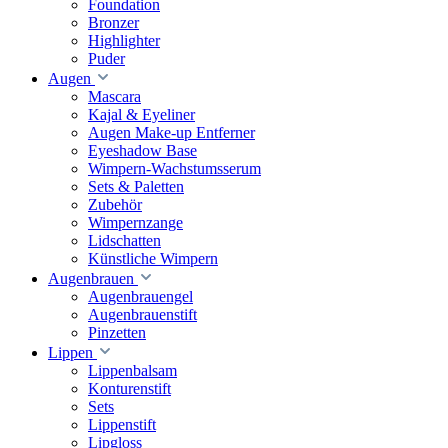
Foundation
Bronzer
Highlighter
Puder
Augen
Mascara
Kajal & Eyeliner
Augen Make-up Entferner
Eyeshadow Base
Wimpern-Wachstumsserum
Sets & Paletten
Zubehör
Wimpernzange
Lidschatten
Künstliche Wimpern
Augenbrauen
Augenbrauengel
Augenbrauenstift
Pinzetten
Lippen
Lippenbalsam
Konturenstift
Sets
Lippenstift
Lipgloss