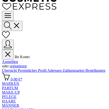
Ihr Konto
Anmelden
oder
registrieren
Übersicht
Persönliches Profil
Adressen
Zahlungsarten
Bestellungen
0,00 €*
MARKEN
PARFUM
MAKE-UP
PFLEGE
HAARE
MÄNNER