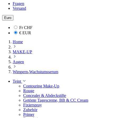
Fragen
Versand
Euro
Fr
CHF
€
EUR
Home
MAKE-UP
Augen
Wimpern-Wachstumsserum
Teint
Contouring Make-Up
Rouge
Concealer & Abdeckstifte
Getönte Tagescreme, BB & CC Cream
Fixierspray
Zubehör
Primer