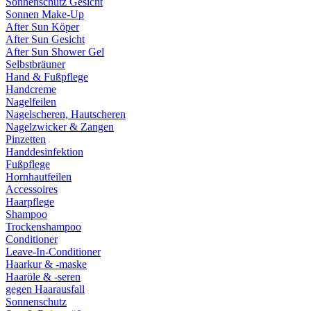
Sonnenschutz Gesicht
Sonnen Make-Up
After Sun Köper
After Sun Gesicht
After Sun Shower Gel
Selbstbräuner
Hand & Fußpflege
Handcreme
Nagelfeilen
Nagelscheren, Hautscheren
Nagelzwicker & Zangen
Pinzetten
Handdesinfektion
Fußpflege
Hornhautfeilen
Accessoires
Haarpflege
Shampoo
Trockenshampoo
Conditioner
Leave-In-Conditioner
Haarkur & -maske
Haaröle & -seren
gegen Haarausfall
Sonnenschutz