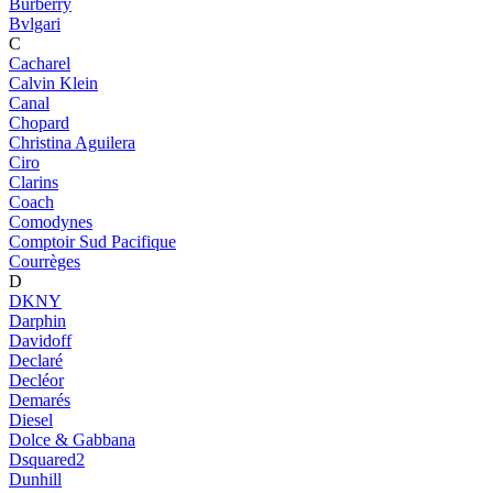
Burberry
Bvlgari
C
Cacharel
Calvin Klein
Canal
Chopard
Christina Aguilera
Ciro
Clarins
Coach
Comodynes
Comptoir Sud Pacifique
Courrèges
D
DKNY
Darphin
Davidoff
Declaré
Decléor
Demarés
Diesel
Dolce & Gabbana
Dsquared2
Dunhill