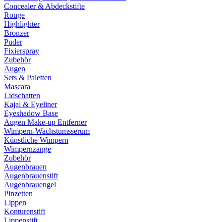
Concealer & Abdeckstifte
Rouge
Highlighter
Bronzer
Puder
Fixierspray
Zubehör
Augen
Sets & Paletten
Mascara
Lidschatten
Kajal & Eyeliner
Eyeshadow Base
Augen Make-up Entferner
Wimpern-Wachstumsserum
Künstliche Wimpern
Wimpernzange
Zubehör
Augenbrauen
Augenbrauenstift
Augenbrauengel
Pinzetten
Lippen
Konturenstift
Lippenstift