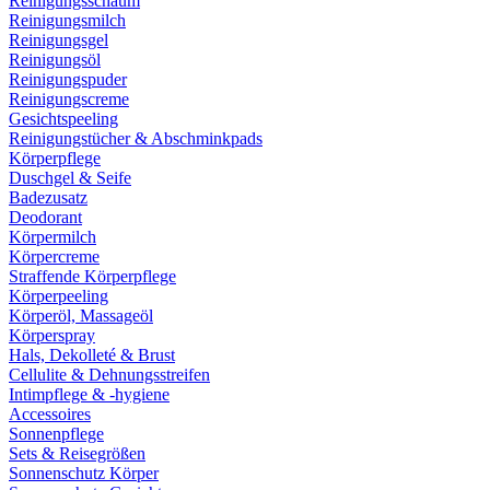
Reinigungsschaum
Reinigungsmilch
Reinigungsgel
Reinigungsöl
Reinigungspuder
Reinigungscreme
Gesichtspeeling
Reinigungstücher & Abschminkpads
Körperpflege
Duschgel & Seife
Badezusatz
Deodorant
Körpermilch
Körpercreme
Straffende Körperpflege
Körperpeeling
Körperöl, Massageöl
Körperspray
Hals, Dekolleté & Brust
Cellulite & Dehnungsstreifen
Intimpflege & -hygiene
Accessoires
Sonnenpflege
Sets & Reisegrößen
Sonnenschutz Körper