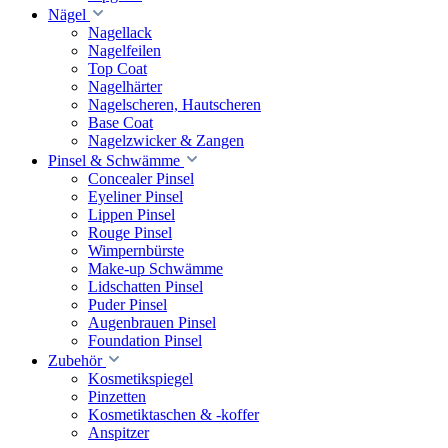
Nägel
Nagellack
Nagelfeilen
Top Coat
Nagelhärter
Nagelscheren, Hautscheren
Base Coat
Nagelzwicker & Zangen
Pinsel & Schwämme
Concealer Pinsel
Eyeliner Pinsel
Lippen Pinsel
Rouge Pinsel
Wimpernbürste
Make-up Schwämme
Lidschatten Pinsel
Puder Pinsel
Augenbrauen Pinsel
Foundation Pinsel
Zubehör
Kosmetikspiegel
Pinzetten
Kosmetiktaschen & -koffer
Anspitzer