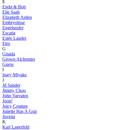
E
Eight & Bob
Elie Saab
Elizabeth Arden
Embryolisse
Engelsrufer
Escada
Estée Lauder
Etro
G
Gisada
Grown Alchemist
Guess
I
Issey Miyake
J
Jil Sander
Jimmy Choo
John Varvatos
Joop!
Juicy Couture
Juliette Has A Gun
Juvena
K
Karl Lagerfeld