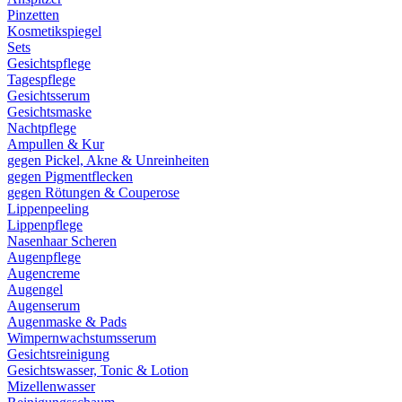
Pinzetten
Kosmetikspiegel
Sets
Gesichtspflege
Tagespflege
Gesichtsserum
Gesichtsmaske
Nachtpflege
Ampullen & Kur
gegen Pickel, Akne & Unreinheiten
gegen Pigmentflecken
gegen Rötungen & Couperose
Lippenpeeling
Lippenpflege
Nasenhaar Scheren
Augenpflege
Augencreme
Augengel
Augenserum
Augenmaske & Pads
Wimpernwachstumsserum
Gesichtsreinigung
Gesichtswasser, Tonic & Lotion
Mizellenwasser