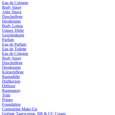
Eau de Cologne
Body Spray
After Shave
Duschpflege
Deodorants
Body Lotion
Unisex Düfte
Geschenksets
Parfum
Eau de Parfum
Eau de Toilette
Eau de Cologne
Body Spray
Duschpflege
Deodorants
Körperpflege
Raumdüfte
Duftkerzen
Diffuser
Raumspray
Teint
Primer
Foundation
Contouring Make-Up
Getönte Tagescreme, BB & CC Cream