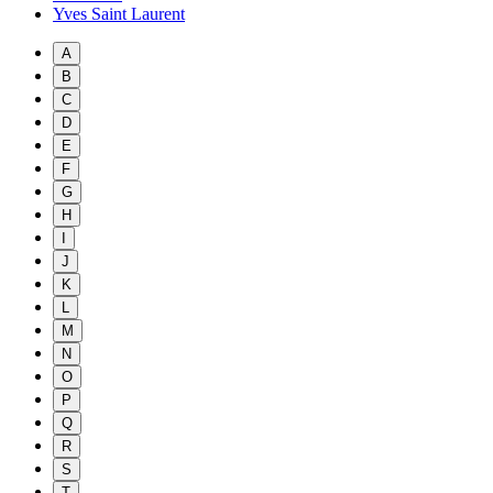
Yves Saint Laurent
A
B
C
D
E
F
G
H
I
J
K
L
M
N
O
P
Q
R
S
T