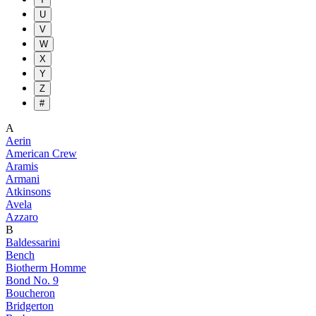
U
V
W
X
Y
Z
#
A
Aerin
American Crew
Aramis
Armani
Atkinsons
Avela
Azzaro
B
Baldessarini
Bench
Biotherm Homme
Bond No. 9
Boucheron
Bridgerton