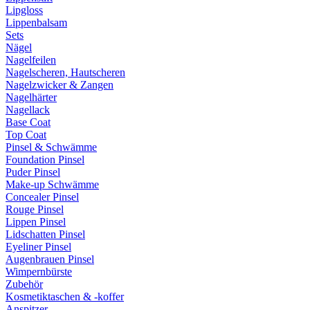
Lipgloss
Lippenbalsam
Sets
Nägel
Nagelfeilen
Nagelscheren, Hautscheren
Nagelzwicker & Zangen
Nagelhärter
Nagellack
Base Coat
Top Coat
Pinsel & Schwämme
Foundation Pinsel
Puder Pinsel
Make-up Schwämme
Concealer Pinsel
Rouge Pinsel
Lippen Pinsel
Lidschatten Pinsel
Eyeliner Pinsel
Augenbrauen Pinsel
Wimpernbürste
Zubehör
Kosmetiktaschen & -koffer
Anspitzer