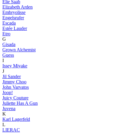
Elie Saab
Elizabeth Arden
Embryolisse
Engelsrufer
Escada
Estée Lauder
Etro
G
Gisada
Grown Alchemist
Guess
I
Issey Miyake
J
Jil Sander
Jimmy Choo
John Varvatos
Joop!
Juicy Couture
Juliette Has A Gun
Juvena
K
Karl Lagerfeld
L
LIERAC