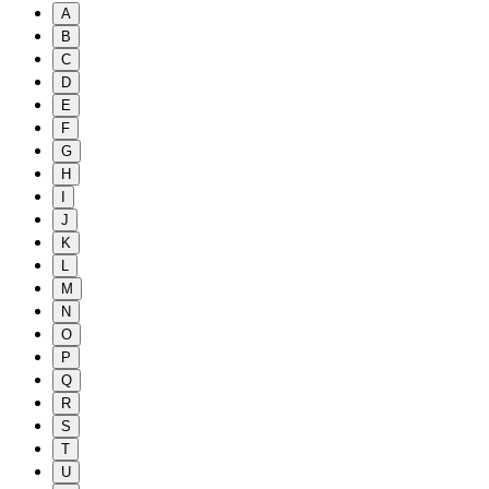
A
B
C
D
E
F
G
H
I
J
K
L
M
N
O
P
Q
R
S
T
U