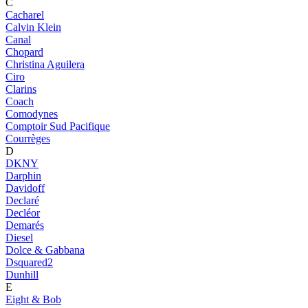
C
Cacharel
Calvin Klein
Canal
Chopard
Christina Aguilera
Ciro
Clarins
Coach
Comodynes
Comptoir Sud Pacifique
Courrèges
D
DKNY
Darphin
Davidoff
Declaré
Decléor
Demarés
Diesel
Dolce & Gabbana
Dsquared2
Dunhill
E
Eight & Bob