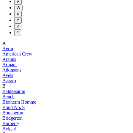
V
W
X
Y
Z
#
A
Aerin
American Crew
Aramis
Armani
Atkinsons
Avela
Azzaro
B
Baldessarini
Bench
Biotherm Homme
Bond No. 9
Boucheron
Bridgerton
Burberry
Bvlgari