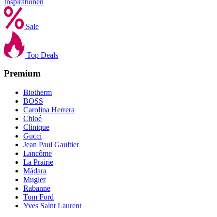
Inspirationen
Sale
Top Deals
Premium
Biotherm
BOSS
Carolina Herrera
Chloé
Clinique
Gucci
Jean Paul Gaultier
Lancôme
La Prairie
Mádara
Mugler
Rabanne
Tom Ford
Yves Saint Laurent