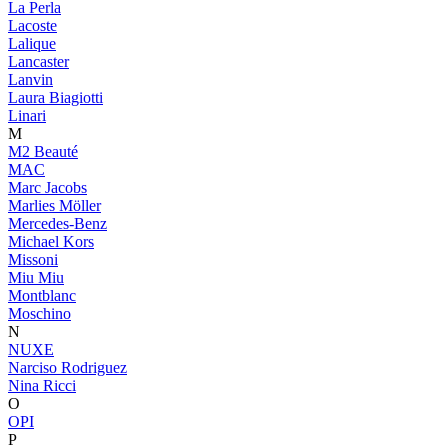
La Perla
Lacoste
Lalique
Lancaster
Lanvin
Laura Biagiotti
Linari
M
M2 Beauté
MAC
Marc Jacobs
Marlies Möller
Mercedes-Benz
Michael Kors
Missoni
Miu Miu
Montblanc
Moschino
N
NUXE
Narciso Rodriguez
Nina Ricci
O
OPI
P