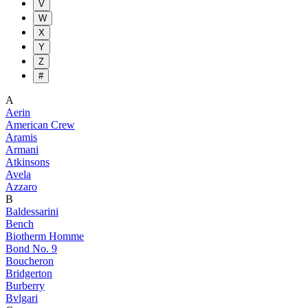
V
W
X
Y
Z
#
A
Aerin
American Crew
Aramis
Armani
Atkinsons
Avela
Azzaro
B
Baldessarini
Bench
Biotherm Homme
Bond No. 9
Boucheron
Bridgerton
Burberry
Bvlgari