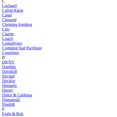
C
Cacharel
Calvin Klein
Canal
Chopard
Christina Aguilera
Ciro
Clarins
Coach
Comodynes
Comptoir Sud Pacifique
Courrèges
D
DKNY
Darphin
Davidoff
Declaré
Decléor
Demarés
Diesel
Dolce & Gabbana
Dsquared2
Dunhill
E
Eight & Bob