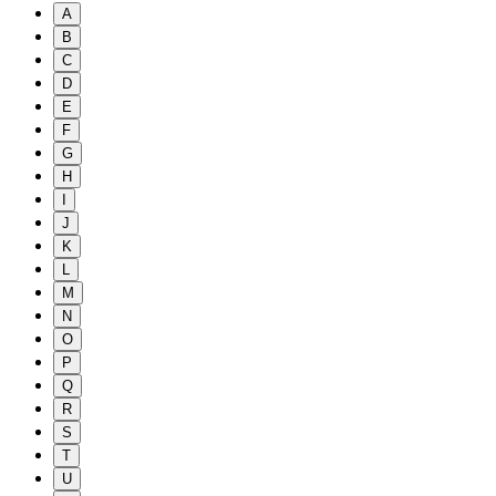
A
B
C
D
E
F
G
H
I
J
K
L
M
N
O
P
Q
R
S
T
U