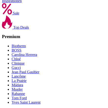
Inspirationen
Sale
Top Deals
Premium
Biotherm
BOSS
Carolina Herrera
Chloé
Clinique
Gucci
Jean Paul Gaultier
Lancôme
La Prairie
Mádara
Mugler
Rabanne
Tom Ford
Yves Saint Laurent