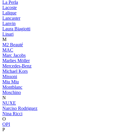
La Perla
Lacoste
Lalique
Lancaster
Lanvin
Laura Biagiotti
Linari
M
M2 Beauté
MAC
Marc Jacobs
Marlies Möller
Mercedes-Benz
Michael Kors
Missoni
Miu Miu
Montblanc
Moschino
N
NUXE
Narciso Rodriguez
Nina Ricci
O
OPI
P