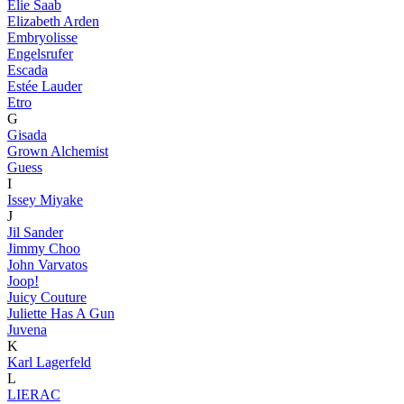
Elie Saab
Elizabeth Arden
Embryolisse
Engelsrufer
Escada
Estée Lauder
Etro
G
Gisada
Grown Alchemist
Guess
I
Issey Miyake
J
Jil Sander
Jimmy Choo
John Varvatos
Joop!
Juicy Couture
Juliette Has A Gun
Juvena
K
Karl Lagerfeld
L
LIERAC