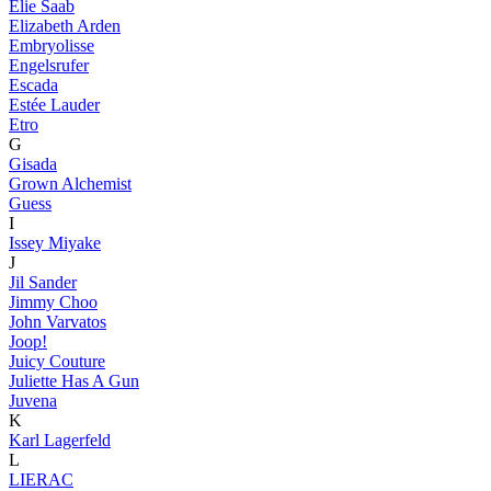
Elie Saab
Elizabeth Arden
Embryolisse
Engelsrufer
Escada
Estée Lauder
Etro
G
Gisada
Grown Alchemist
Guess
I
Issey Miyake
J
Jil Sander
Jimmy Choo
John Varvatos
Joop!
Juicy Couture
Juliette Has A Gun
Juvena
K
Karl Lagerfeld
L
LIERAC