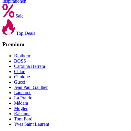
Inspirationen
Sale
Top Deals
Premium
Biotherm
BOSS
Carolina Herrera
Chloé
Clinique
Gucci
Jean Paul Gaultier
Lancôme
La Prairie
Mádara
Mugler
Rabanne
Tom Ford
Yves Saint Laurent