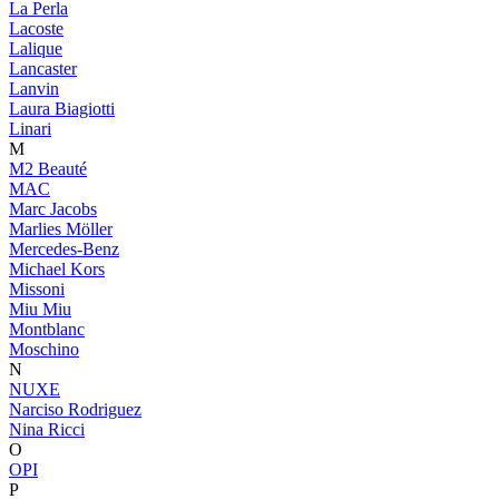
La Perla
Lacoste
Lalique
Lancaster
Lanvin
Laura Biagiotti
Linari
M
M2 Beauté
MAC
Marc Jacobs
Marlies Möller
Mercedes-Benz
Michael Kors
Missoni
Miu Miu
Montblanc
Moschino
N
NUXE
Narciso Rodriguez
Nina Ricci
O
OPI
P