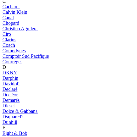
C
Cacharel
Calvin Klein
Canal
Chopard
Christina Aguilera
Ciro
Clarins
Coach
Comodynes
Comptoir Sud Pacifique
Courrèges
D
DKNY
Darphin
Davidoff
Declaré
Decléor
Demarés
Diesel
Dolce & Gabbana
Dsquared2
Dunhill
E
Eight & Bob