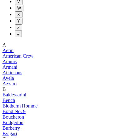
V
W
X
Y
Z
#
A
Aerin
American Crew
Aramis
Armani
Atkinsons
Avela
Azzaro
B
Baldessarini
Bench
Biotherm Homme
Bond No. 9
Boucheron
Bridgerton
Burberry
Bvlgari