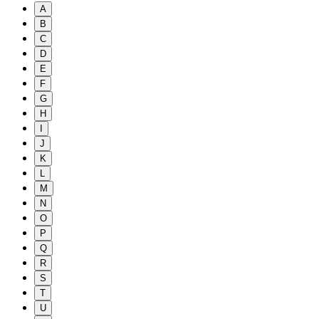
A
B
C
D
E
F
G
H
I
J
K
L
M
N
O
P
Q
R
S
T
U