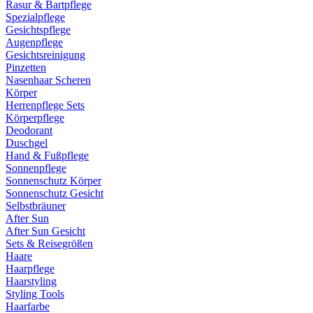
Rasur & Bartpflege
Spezialpflege
Gesichtspflege
Augenpflege
Gesichtsreinigung
Pinzetten
Nasenhaar Scheren
Körper
Herrenpflege Sets
Körperpflege
Deodorant
Duschgel
Hand & Fußpflege
Sonnenpflege
Sonnenschutz Körper
Sonnenschutz Gesicht
Selbstbräuner
After Sun
After Sun Gesicht
Sets & Reisegrößen
Haare
Haarpflege
Haarstyling
Styling Tools
Haarfarbe