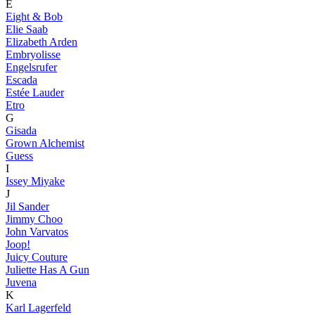
E
Eight & Bob
Elie Saab
Elizabeth Arden
Embryolisse
Engelsrufer
Escada
Estée Lauder
Etro
G
Gisada
Grown Alchemist
Guess
I
Issey Miyake
J
Jil Sander
Jimmy Choo
John Varvatos
Joop!
Juicy Couture
Juliette Has A Gun
Juvena
K
Karl Lagerfeld