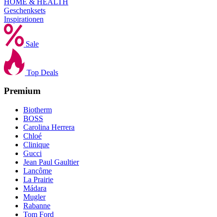
HOME & HEALTH
Geschenksets
Inspirationen
Sale
Top Deals
Premium
Biotherm
BOSS
Carolina Herrera
Chloé
Clinique
Gucci
Jean Paul Gaultier
Lancôme
La Prairie
Mádara
Mugler
Rabanne
Tom Ford