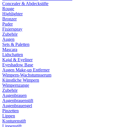
Concealer & Abdeckstifte
Rouge
Highlighter
Bronzer
Puder
Fixierspray
Zubehör
Augen
Sets & Paletten
Mascara
Lidschatten
Kajal & Eyeliner
Eyeshadow Base
Augen Make-up Entferner
Wimpern-Wachstumsserum
Künstliche Wimpern
Wimpernzange
Zubehör
Augenbrauen
Augenbrauenstift
Augenbrauengel
Pinzetten
Lippen
Konturenstift
Lippenstift