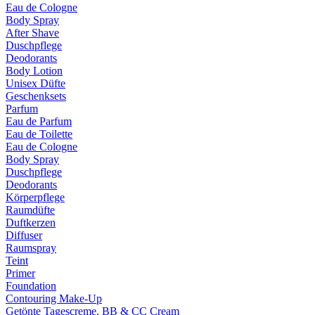
Eau de Cologne
Body Spray
After Shave
Duschpflege
Deodorants
Body Lotion
Unisex Düfte
Geschenksets
Parfum
Eau de Parfum
Eau de Toilette
Eau de Cologne
Body Spray
Duschpflege
Deodorants
Körperpflege
Raumdüfte
Duftkerzen
Diffuser
Raumspray
Teint
Primer
Foundation
Contouring Make-Up
Getönte Tagescreme, BB & CC Cream