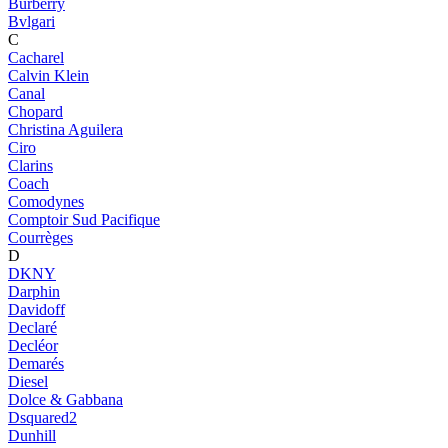
Burberry
Bvlgari
C
Cacharel
Calvin Klein
Canal
Chopard
Christina Aguilera
Ciro
Clarins
Coach
Comodynes
Comptoir Sud Pacifique
Courrèges
D
DKNY
Darphin
Davidoff
Declaré
Decléor
Demarés
Diesel
Dolce & Gabbana
Dsquared2
Dunhill