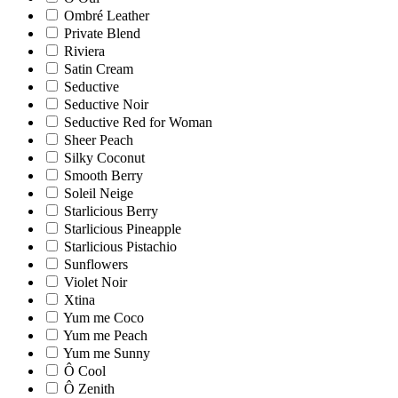
Ombré Leather
Private Blend
Riviera
Satin Cream
Seductive
Seductive Noir
Seductive Red for Woman
Sheer Peach
Silky Coconut
Smooth Berry
Soleil Neige
Starlicious Berry
Starlicious Pineapple
Starlicious Pistachio
Sunflowers
Violet Noir
Xtina
Yum me Coco
Yum me Peach
Yum me Sunny
Ô Cool
Ô Zenith