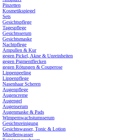
Pinzetten
Kosmetikspiegel
Sets
Gesichtspflege
Tagespflege
Gesichtsserum
Gesichtsmaske
Nachtpflege
Ampullen & Kur
gegen Pickel, Akne & Unreinheiten
gegen Pigmentflecken
gegen Rötungen & Couperose
Lippenpeeling
Lippenpflege
Nasenhaar Scheren
Augenpflege
Augencreme
Augengel
Augenserum
Augenmaske & Pads
Wimpernwachstumsserum
Gesichtsreinigung
Gesichtswasser, Tonic & Lotion
Mizellenwasser