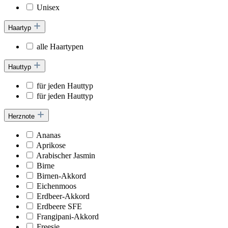
Unisex
Haartyp
alle Haartypen
Hauttyp
für jeden Hauttyp
für jeden Hauttyp
Herznote
Ananas
Aprikose
Arabischer Jasmin
Birne
Birnen-Akkord
Eichenmoos
Erdbeer-Akkord
Erdbeere SFE
Frangipani-Akkord
Freesie