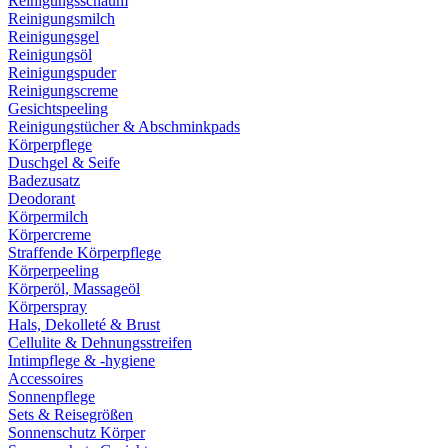
Reinigungsschaum
Reinigungsmilch
Reinigungsgel
Reinigungsöl
Reinigungspuder
Reinigungscreme
Gesichtspeeling
Reinigungstücher & Abschminkpads
Körperpflege
Duschgel & Seife
Badezusatz
Deodorant
Körpermilch
Körpercreme
Straffende Körperpflege
Körperpeeling
Körperöl, Massageöl
Körperspray
Hals, Dekolleté & Brust
Cellulite & Dehnungsstreifen
Intimpflege & -hygiene
Accessoires
Sonnenpflege
Sets & Reisegrößen
Sonnenschutz Körper