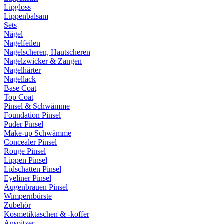
Lipgloss
Lippenbalsam
Sets
Nägel
Nagelfeilen
Nagelscheren, Hautscheren
Nagelzwicker & Zangen
Nagelhärter
Nagellack
Base Coat
Top Coat
Pinsel & Schwämme
Foundation Pinsel
Puder Pinsel
Make-up Schwämme
Concealer Pinsel
Rouge Pinsel
Lippen Pinsel
Lidschatten Pinsel
Eyeliner Pinsel
Augenbrauen Pinsel
Wimpernbürste
Zubehör
Kosmetiktaschen & -koffer
Anspitzer