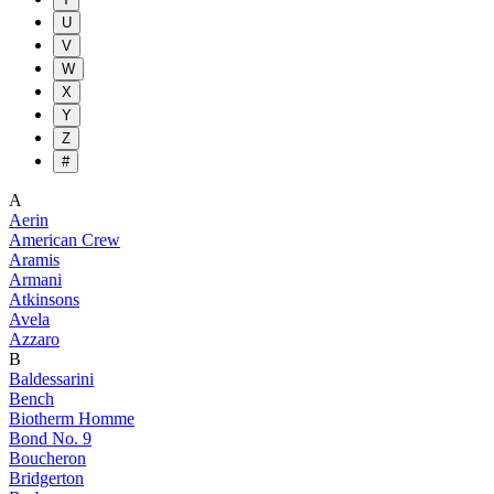
U
V
W
X
Y
Z
#
A
Aerin
American Crew
Aramis
Armani
Atkinsons
Avela
Azzaro
B
Baldessarini
Bench
Biotherm Homme
Bond No. 9
Boucheron
Bridgerton