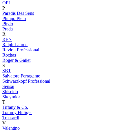
OPI
P
Paradis Des Sens
Philipp Plein
Phyto
Prada
R
REN
Ralph Lauren
Revlon Professional
Rochas
Roger & Gallet
S
SBT
Salvatore Ferragamo
Schwarzkopf Professional
Sensai
Shiseido
Skeyndor
T
Tiffany & Co.
Tommy Hilfiger
Trussardi
V
Valentino