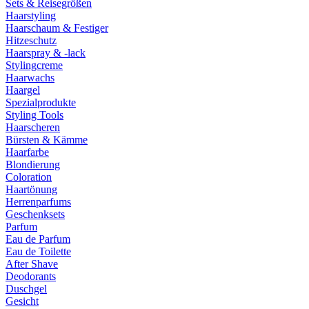
Sets & Reisegrößen
Haarstyling
Haarschaum & Festiger
Hitzeschutz
Haarspray & -lack
Stylingcreme
Haarwachs
Haargel
Spezialprodukte
Styling Tools
Haarscheren
Bürsten & Kämme
Haarfarbe
Blondierung
Coloration
Haartönung
Herrenparfums
Geschenksets
Parfum
Eau de Parfum
Eau de Toilette
After Shave
Deodorants
Duschgel
Gesicht