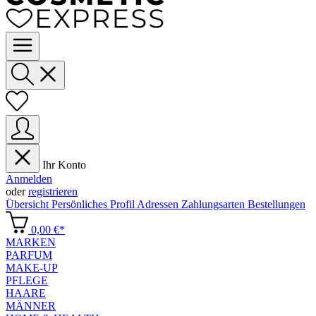
Ihr Konto
Anmelden
oder
registrieren
Übersicht
Persönliches Profil
Adressen
Zahlungsarten
Bestellungen
0,00 €*
MARKEN
PARFUM
MAKE-UP
PFLEGE
HAARE
MÄNNER