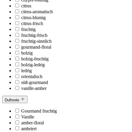
citrus
citrus-aromatisch
citrus-blumig
citrus-frisch
fruchtig
fruchtig-frisch
fruchtig-sinnlich
gourmand-floral
holzig
holzig-fruchtig
holzig-ledrig
ledrig
orientalisch
süß-gourmand
vanille-amber
Duftnote
Gourmand fruchtig
Vanille
amber-floral
ambriert