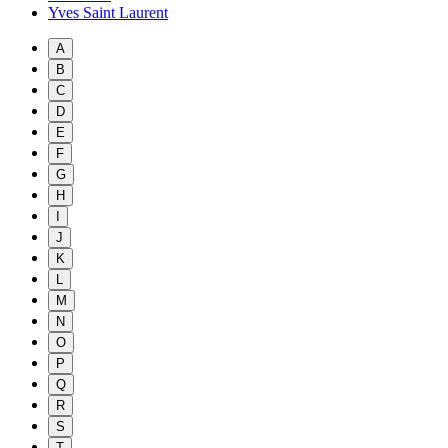
Yves Saint Laurent
A
B
C
D
E
F
G
H
I
J
K
L
M
N
O
P
Q
R
S
T