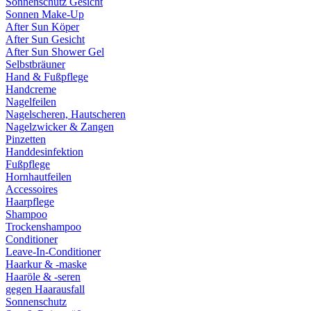
Sonnenschutz Gesicht
Sonnen Make-Up
After Sun Köper
After Sun Gesicht
After Sun Shower Gel
Selbstbräuner
Hand & Fußpflege
Handcreme
Nagelfeilen
Nagelscheren, Hautscheren
Nagelzwicker & Zangen
Pinzetten
Handdesinfektion
Fußpflege
Hornhautfeilen
Accessoires
Haarpflege
Shampoo
Trockenshampoo
Conditioner
Leave-In-Conditioner
Haarkur & -maske
Haaröle & -seren
gegen Haarausfall
Sonnenschutz