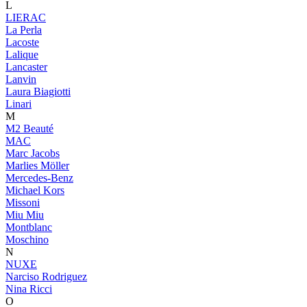
L
LIERAC
La Perla
Lacoste
Lalique
Lancaster
Lanvin
Laura Biagiotti
Linari
M
M2 Beauté
MAC
Marc Jacobs
Marlies Möller
Mercedes-Benz
Michael Kors
Missoni
Miu Miu
Montblanc
Moschino
N
NUXE
Narciso Rodriguez
Nina Ricci
O