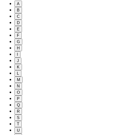
A
B
C
D
E
F
G
H
I
J
K
L
M
N
O
P
Q
R
S
T
U