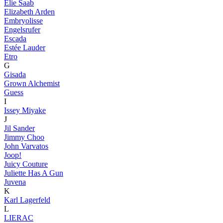
Elie Saab
Elizabeth Arden
Embryolisse
Engelsrufer
Escada
Estée Lauder
Etro
G
Gisada
Grown Alchemist
Guess
I
Issey Miyake
J
Jil Sander
Jimmy Choo
John Varvatos
Joop!
Juicy Couture
Juliette Has A Gun
Juvena
K
Karl Lagerfeld
L
LIERAC