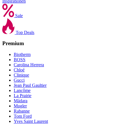
Inspirationen
Sale
Top Deals
Premium
Biotherm
BOSS
Carolina Herrera
Chloé
Clinique
Gucci
Jean Paul Gaultier
Lancôme
La Prairie
Mádara
Mugler
Rabanne
Tom Ford
Yves Saint Laurent