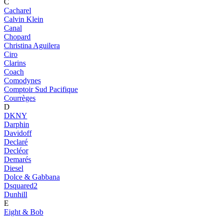
C
Cacharel
Calvin Klein
Canal
Chopard
Christina Aguilera
Ciro
Clarins
Coach
Comodynes
Comptoir Sud Pacifique
Courrèges
D
DKNY
Darphin
Davidoff
Declaré
Decléor
Demarés
Diesel
Dolce & Gabbana
Dsquared2
Dunhill
E
Eight & Bob