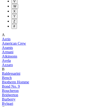
V
W
X
Y
Z
#
A
Aerin
American Crew
Aramis
Armani
Atkinsons
Avela
Azzaro
B
Baldessarini
Bench
Biotherm Homme
Bond No. 9
Boucheron
Bridgerton
Burberry
Bvlgari