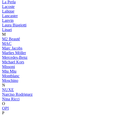
La Perla
Lacoste
Lalique
Lancaster
Lanvin
Laura Biagiotti
Linari
M
M2 Beauté
MAC
Marc Jacobs
Marlies Möller
Mercedes-Benz
Michael Kors
Missoni
Miu Miu
Montblanc
Moschino
N
NUXE
Narciso Rodriguez
Nina Ricci
O
OPI
P