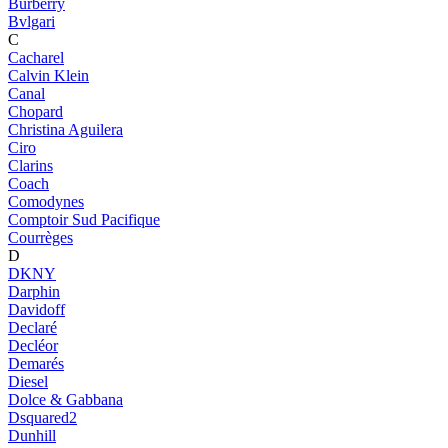
Burberry
Bvlgari
C
Cacharel
Calvin Klein
Canal
Chopard
Christina Aguilera
Ciro
Clarins
Coach
Comodynes
Comptoir Sud Pacifique
Courrèges
D
DKNY
Darphin
Davidoff
Declaré
Decléor
Demarés
Diesel
Dolce & Gabbana
Dsquared2
Dunhill