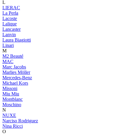
L
LIERAC
La Perla
Lacoste
Lalique
Lancaster
Lanvin
Laura Biagiotti
Linari
M
M2 Beauté
MAC
Marc Jacobs
Marlies Möller
Mercedes-Benz
Michael Kors
Missoni
Miu Miu
Montblanc
Moschino
N
NUXE
Narciso Rodriguez
Nina Ricci
O