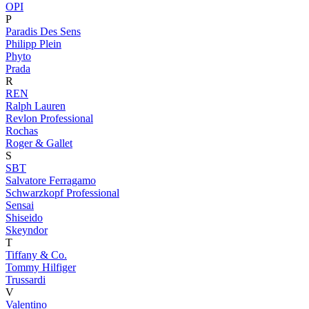
OPI
P
Paradis Des Sens
Philipp Plein
Phyto
Prada
R
REN
Ralph Lauren
Revlon Professional
Rochas
Roger & Gallet
S
SBT
Salvatore Ferragamo
Schwarzkopf Professional
Sensai
Shiseido
Skeyndor
T
Tiffany & Co.
Tommy Hilfiger
Trussardi
V
Valentino