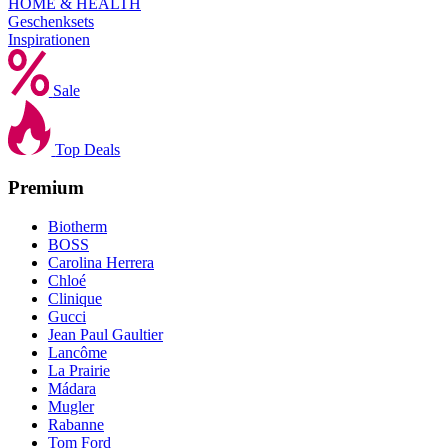
HOME & HEALTH
Geschenksets
Inspirationen
Sale
Top Deals
Premium
Biotherm
BOSS
Carolina Herrera
Chloé
Clinique
Gucci
Jean Paul Gaultier
Lancôme
La Prairie
Mádara
Mugler
Rabanne
Tom Ford