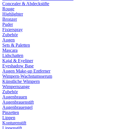
Concealer & Abdeckstifte
Rouge
Highlighter
Bronzer
Puder
Fixierspray
Zubehör
Augen
Sets & Paletten
Mascara
Lidschatten
Kajal & Eyeliner
Eyeshadow Base
Augen Make-up Entferner
Wimpern-Wachstumsserum
Künstliche Wimpern
Wimpernzange
Zubehör
Augenbrauen
Augenbrauenstift
Augenbrauengel
Pinzetten
Lippen
Konturenstift
Lippenstift