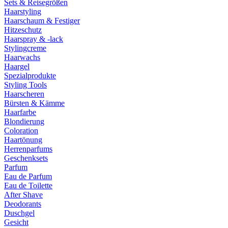
Sets & Reisegrößen
Haarstyling
Haarschaum & Festiger
Hitzeschutz
Haarspray & -lack
Stylingcreme
Haarwachs
Haargel
Spezialprodukte
Styling Tools
Haarscheren
Bürsten & Kämme
Haarfarbe
Blondierung
Coloration
Haartönung
Herrenparfums
Geschenksets
Parfum
Eau de Parfum
Eau de Toilette
After Shave
Deodorants
Duschgel
Gesicht