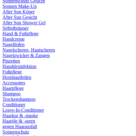
Sonnenschutz Gesicht
Sonnen Make-Up
After Sun Köper
After Sun Gesicht
After Sun Shower Gel
Selbstbräuner
Hand & Fußpflege
Handcreme
Nagelfeilen
Nagelscheren, Hautscheren
Nagelzwicker & Zangen
Pinzetten
Handdesinfektion
Fußpflege
Hornhautfeilen
Accessoires
Haarpflege
Shampoo
Trockenshampoo
Conditioner
Leave-In-Conditioner
Haarkur & -maske
Haaröle & -seren
gegen Haarausfall
Sonnenschutz