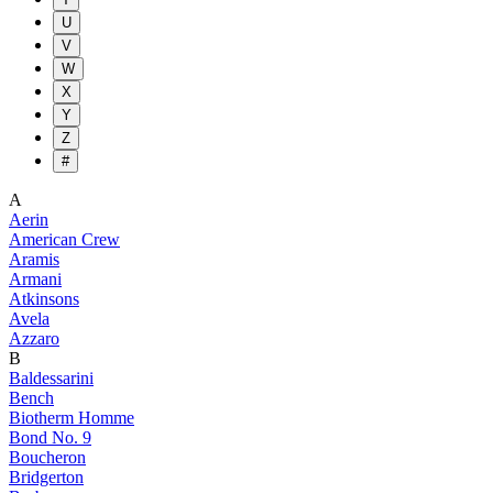
U
V
W
X
Y
Z
#
A
Aerin
American Crew
Aramis
Armani
Atkinsons
Avela
Azzaro
B
Baldessarini
Bench
Biotherm Homme
Bond No. 9
Boucheron
Bridgerton