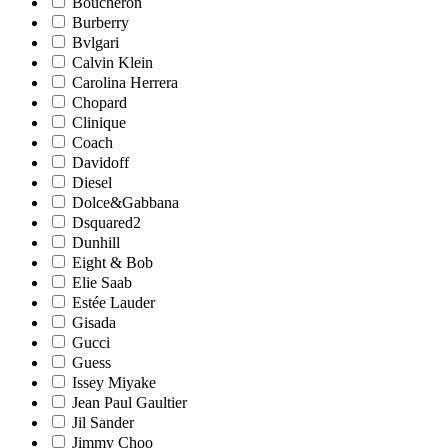
Boucheron
Burberry
Bvlgari
Calvin Klein
Carolina Herrera
Chopard
Clinique
Coach
Davidoff
Diesel
Dolce&Gabbana
Dsquared2
Dunhill
Eight & Bob
Elie Saab
Estée Lauder
Gisada
Gucci
Guess
Issey Miyake
Jean Paul Gaultier
Jil Sander
Jimmy Choo