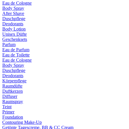
Eau de Cologne
Body Spray
After Shave
Duschpflege
Deodorants
Body Lotion
Unisex Düfte
Geschenksets
Parfum
Eau de Parfum
Eau de Toilette
Eau de Cologne
Body Spray
Duschpflege
Deodorants
Körperpflege
Raumdüfte
Duftkerzen
Diffuser
Raumspray
Teint
Primer
Foundation
Contouring Make-Up
Getönte Tagescreme, BB & CC Cream