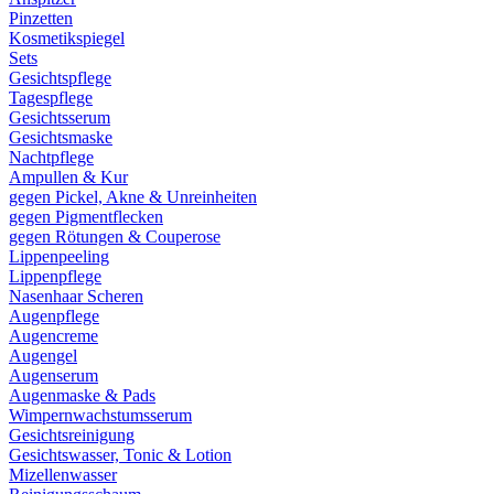
Pinzetten
Kosmetikspiegel
Sets
Gesichtspflege
Tagespflege
Gesichtsserum
Gesichtsmaske
Nachtpflege
Ampullen & Kur
gegen Pickel, Akne & Unreinheiten
gegen Pigmentflecken
gegen Rötungen & Couperose
Lippenpeeling
Lippenpflege
Nasenhaar Scheren
Augenpflege
Augencreme
Augengel
Augenserum
Augenmaske & Pads
Wimpernwachstumsserum
Gesichtsreinigung
Gesichtswasser, Tonic & Lotion
Mizellenwasser