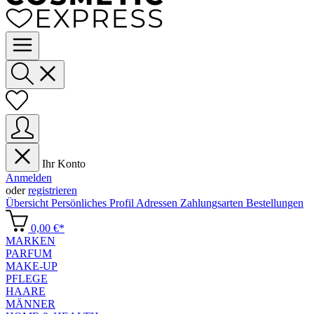
Ihr Konto
Anmelden
oder
registrieren
Übersicht
Persönliches Profil
Adressen
Zahlungsarten
Bestellungen
0,00 €*
MARKEN
PARFUM
MAKE-UP
PFLEGE
HAARE
MÄNNER