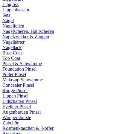
Lipgloss
Lippenbalsam
Sets
Nägel
Nagelfeilen
Nagelscheren, Hautscheren
Nagelzwicker & Zangen
Nagelhärter
Nagellack
Base Coat
Top Coat
Pinsel & Schwämme
Foundation Pinsel
Puder Pinsel
Make-up Schwämme
Concealer Pinsel
Rouge Pinsel
Lippen Pinsel
Lidschatten Pinsel
Eyeliner Pinsel
Augenbrauen Pinsel
Wimpernbürste
Zubehör
Kosmetiktaschen & -koffer
Anspitzer