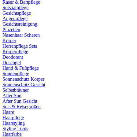
Rasur & Bartpflege
Spezialpflege
Gesichtspflege
Augenpflege
Gesichtsreinigung
Pinzetten
Nasenhaar Scheren
Körper
Herrenpflege Sets
Körperpflege
Deodorant
Duschgel
Hand & Fußpflege
Sonnenpflege
Sonnenschutz Körper
Sonnenschutz Gesicht
Selbstbräuner
After Sun
After Sun Gesicht
Sets & Reisegrößen
Haare
Haarpflege
Haarstyling
Styling Tools
Haarfarbe