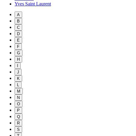
Yves Saint Laurent
A
B
C
D
E
F
G
H
I
J
K
L
M
N
O
P
Q
R
S
T