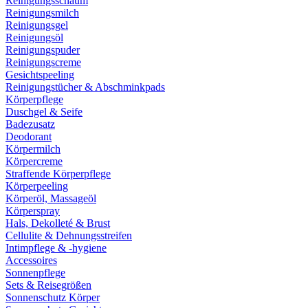
Reinigungsschaum
Reinigungsmilch
Reinigungsgel
Reinigungsöl
Reinigungspuder
Reinigungscreme
Gesichtspeeling
Reinigungstücher & Abschminkpads
Körperpflege
Duschgel & Seife
Badezusatz
Deodorant
Körpermilch
Körpercreme
Straffende Körperpflege
Körperpeeling
Körperöl, Massageöl
Körperspray
Hals, Dekolleté & Brust
Cellulite & Dehnungsstreifen
Intimpflege & -hygiene
Accessoires
Sonnenpflege
Sets & Reisegrößen
Sonnenschutz Körper