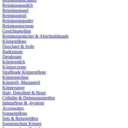
Reinigungsschaum
Reinigungsmilch
Reinigungsgel
Reinigungsöl
Reinigungspuder
Reinigungscreme
Gesichtspeeling
Reinigungstücher & Abschminkpads
Körperpflege
Duschgel & Seife
Badezusatz
Deodorant
Körpermilch
Körpercreme
Straffende Körperpflege
Körperpeeling
Körperöl, Massageöl
Körperspray
Hals, Dekolleté & Brust
Cellulite & Dehnungsstreifen
Intimpflege & -hygiene
Accessoires
Sonnenpflege
Sets & Reisegrößen
Sonnenschutz Körper