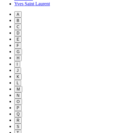
Yves Saint Laurent
A
B
C
D
E
F
G
H
I
J
K
L
M
N
O
P
Q
R
S
T