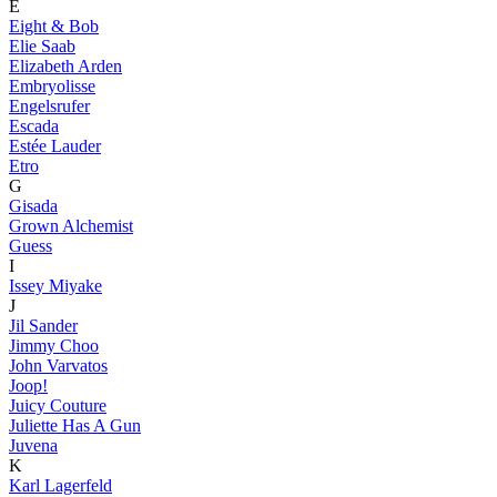
E
Eight & Bob
Elie Saab
Elizabeth Arden
Embryolisse
Engelsrufer
Escada
Estée Lauder
Etro
G
Gisada
Grown Alchemist
Guess
I
Issey Miyake
J
Jil Sander
Jimmy Choo
John Varvatos
Joop!
Juicy Couture
Juliette Has A Gun
Juvena
K
Karl Lagerfeld