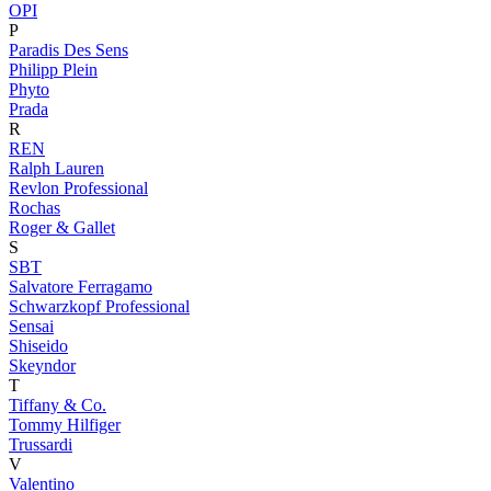
OPI
P
Paradis Des Sens
Philipp Plein
Phyto
Prada
R
REN
Ralph Lauren
Revlon Professional
Rochas
Roger & Gallet
S
SBT
Salvatore Ferragamo
Schwarzkopf Professional
Sensai
Shiseido
Skeyndor
T
Tiffany & Co.
Tommy Hilfiger
Trussardi
V
Valentino