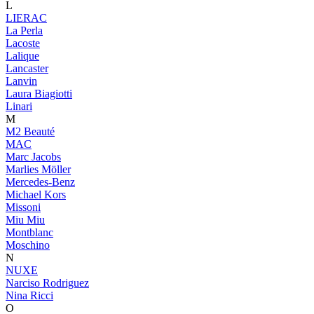
L
LIERAC
La Perla
Lacoste
Lalique
Lancaster
Lanvin
Laura Biagiotti
Linari
M
M2 Beauté
MAC
Marc Jacobs
Marlies Möller
Mercedes-Benz
Michael Kors
Missoni
Miu Miu
Montblanc
Moschino
N
NUXE
Narciso Rodriguez
Nina Ricci
O