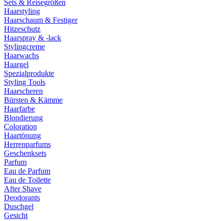
Sets & Reisegrößen
Haarstyling
Haarschaum & Festiger
Hitzeschutz
Haarspray & -lack
Stylingcreme
Haarwachs
Haargel
Spezialprodukte
Styling Tools
Haarscheren
Bürsten & Kämme
Haarfarbe
Blondierung
Coloration
Haartönung
Herrenparfums
Geschenksets
Parfum
Eau de Parfum
Eau de Toilette
After Shave
Deodorants
Duschgel
Gesicht