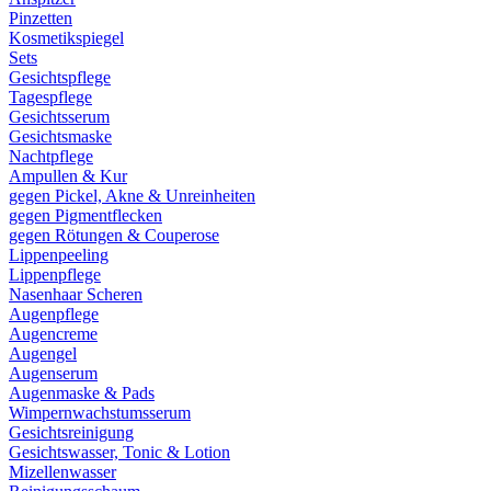
Pinzetten
Kosmetikspiegel
Sets
Gesichtspflege
Tagespflege
Gesichtsserum
Gesichtsmaske
Nachtpflege
Ampullen & Kur
gegen Pickel, Akne & Unreinheiten
gegen Pigmentflecken
gegen Rötungen & Couperose
Lippenpeeling
Lippenpflege
Nasenhaar Scheren
Augenpflege
Augencreme
Augengel
Augenserum
Augenmaske & Pads
Wimpernwachstumsserum
Gesichtsreinigung
Gesichtswasser, Tonic & Lotion
Mizellenwasser