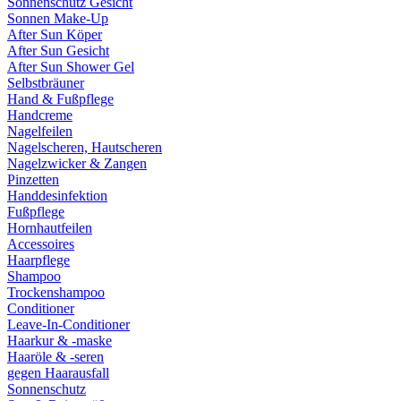
Sonnenschutz Gesicht
Sonnen Make-Up
After Sun Köper
After Sun Gesicht
After Sun Shower Gel
Selbstbräuner
Hand & Fußpflege
Handcreme
Nagelfeilen
Nagelscheren, Hautscheren
Nagelzwicker & Zangen
Pinzetten
Handdesinfektion
Fußpflege
Hornhautfeilen
Accessoires
Haarpflege
Shampoo
Trockenshampoo
Conditioner
Leave-In-Conditioner
Haarkur & -maske
Haaröle & -seren
gegen Haarausfall
Sonnenschutz