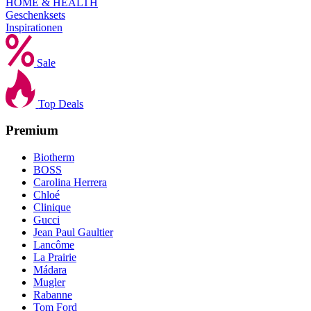
HOME & HEALTH
Geschenksets
Inspirationen
Sale
Top Deals
Premium
Biotherm
BOSS
Carolina Herrera
Chloé
Clinique
Gucci
Jean Paul Gaultier
Lancôme
La Prairie
Mádara
Mugler
Rabanne
Tom Ford