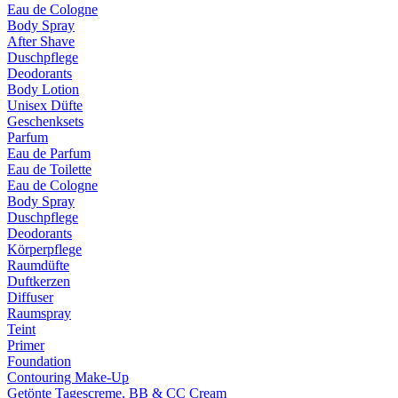
Eau de Cologne
Body Spray
After Shave
Duschpflege
Deodorants
Body Lotion
Unisex Düfte
Geschenksets
Parfum
Eau de Parfum
Eau de Toilette
Eau de Cologne
Body Spray
Duschpflege
Deodorants
Körperpflege
Raumdüfte
Duftkerzen
Diffuser
Raumspray
Teint
Primer
Foundation
Contouring Make-Up
Getönte Tagescreme, BB & CC Cream