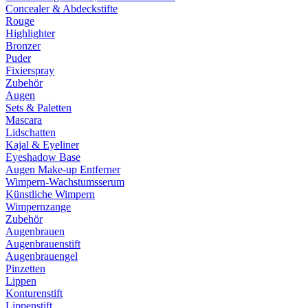
Concealer & Abdeckstifte
Rouge
Highlighter
Bronzer
Puder
Fixierspray
Zubehör
Augen
Sets & Paletten
Mascara
Lidschatten
Kajal & Eyeliner
Eyeshadow Base
Augen Make-up Entferner
Wimpern-Wachstumsserum
Künstliche Wimpern
Wimpernzange
Zubehör
Augenbrauen
Augenbrauenstift
Augenbrauengel
Pinzetten
Lippen
Konturenstift
Lippenstift