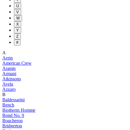
U
V
W
X
Y
Z
#
A
Aerin
American Crew
Aramis
Armani
Atkinsons
Avela
Azzaro
B
Baldessarini
Bench
Biotherm Homme
Bond No. 9
Boucheron
Bridgerton