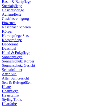
Rasur & Bartpflege
Spezialpflege
Gesichtspflege
Augenpflege
Gesichtsreinigung
Pinzetten
Nasenhaar Scheren
Körper
Herrenpflege Sets
Körperpflege
Deodorant
Duschgel
Hand & Fußpflege
Sonnenpflege
Sonnenschutz Körper
Sonnenschutz Gesicht
Selbstbräuner
After Sun
After Sun Gesicht
Sets & Reisegrößen
Haare
Haarpflege
Haarstyling
Styling Tools
Haarfarbe