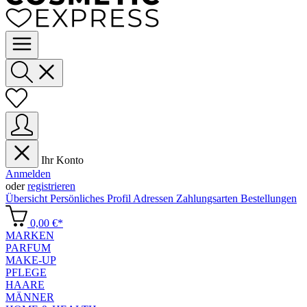
Ihr Konto
Anmelden
oder
registrieren
Übersicht
Persönliches Profil
Adressen
Zahlungsarten
Bestellungen
0,00 €*
MARKEN
PARFUM
MAKE-UP
PFLEGE
HAARE
MÄNNER