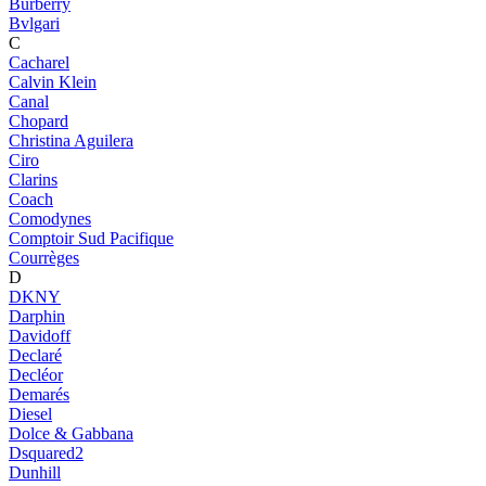
Burberry
Bvlgari
C
Cacharel
Calvin Klein
Canal
Chopard
Christina Aguilera
Ciro
Clarins
Coach
Comodynes
Comptoir Sud Pacifique
Courrèges
D
DKNY
Darphin
Davidoff
Declaré
Decléor
Demarés
Diesel
Dolce & Gabbana
Dsquared2
Dunhill