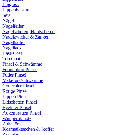
Lipgloss
Lippenbalsam
Sets
Nägel
Nagelfeilen
Nagelscheren, Hautscheren
Nagelzwicker & Zangen
Nagelhärter
Nagellack
Base Coat
Top Coat
Pinsel & Schwämme
Foundation Pinsel
Puder Pinsel
Make-up Schwämme
Concealer Pinsel
Rouge Pinsel
Lippen Pinsel
Lidschatten Pinsel
Eyeliner Pinsel
Augenbrauen Pinsel
Wimpernbürste
Zubehör
Kosmetiktaschen & -koffer
Anspitzer