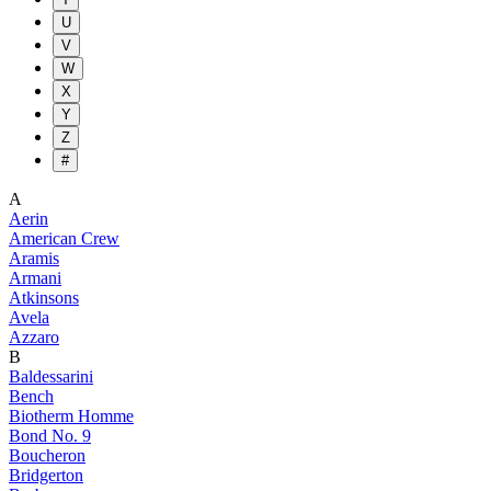
U
V
W
X
Y
Z
#
A
Aerin
American Crew
Aramis
Armani
Atkinsons
Avela
Azzaro
B
Baldessarini
Bench
Biotherm Homme
Bond No. 9
Boucheron
Bridgerton