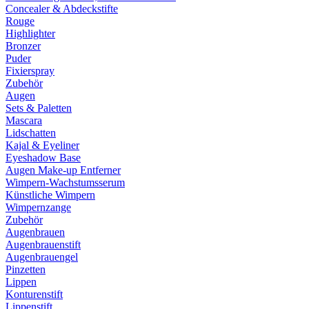
Concealer & Abdeckstifte
Rouge
Highlighter
Bronzer
Puder
Fixierspray
Zubehör
Augen
Sets & Paletten
Mascara
Lidschatten
Kajal & Eyeliner
Eyeshadow Base
Augen Make-up Entferner
Wimpern-Wachstumsserum
Künstliche Wimpern
Wimpernzange
Zubehör
Augenbrauen
Augenbrauenstift
Augenbrauengel
Pinzetten
Lippen
Konturenstift
Lippenstift