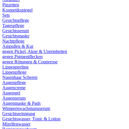
Pinzetten
Kosmetikspiegel
Sets
Gesichtspflege
Tagespflege
Gesichtsserum
Gesichtsmaske
Nachtpflege
Ampullen & Kur
gegen Pickel, Akne & Unreinheiten
gegen Pigmentflecken
gegen Rötungen & Couperose
Lippenpeeling
Lippenpflege
Nasenhaar Scheren
Augenpflege
Augencreme
Augengel
Augenserum
Augenmaske & Pads
Wimpernwachstumsserum
Gesichtsreinigung
Gesichtswasser, Tonic & Lotion
Mizellenwasser