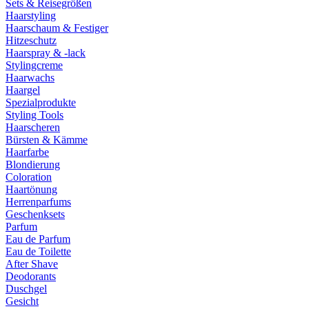
Sets & Reisegrößen
Haarstyling
Haarschaum & Festiger
Hitzeschutz
Haarspray & -lack
Stylingcreme
Haarwachs
Haargel
Spezialprodukte
Styling Tools
Haarscheren
Bürsten & Kämme
Haarfarbe
Blondierung
Coloration
Haartönung
Herrenparfums
Geschenksets
Parfum
Eau de Parfum
Eau de Toilette
After Shave
Deodorants
Duschgel
Gesicht