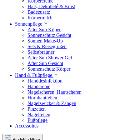
Körpercreme
Hals, Dekolleté & Brust
Badezusatz
Körpermilch
Sonnenpflege
After Sun Köper
Sonnenschutz Gesicht
Sonnen Make-Up
Sets & Reisegrößen
Selbstbräuner
After Sun Shower Gel
After Sun Gesicht
Sonnenschutz Körper
Hand & Fußpflege
Handdesinfektion
Handcreme
Nagelscheren, Hautscheren
Hornhautfeilen
Nagelzwicker & Zangen
Pinzetten
Nagelfeilen
Fußpflege
Accessoires
Produkte filtern