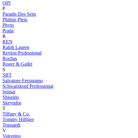
OPI
P
Paradis Des Sens
Philipp Plein
Phyto
Prada
R
REN
Ralph Lauren
Revlon Professional
Rochas
Roger & Gallet
S
SBT
Salvatore Ferragamo
Schwarzkopf Professional
Sensai
Shiseido
Skeyndor
T
Tiffany & Co.
Tommy Hilfiger
Trussardi
V
Valentino