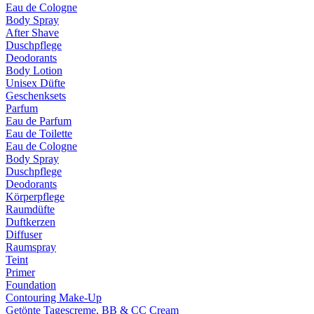
Eau de Cologne
Body Spray
After Shave
Duschpflege
Deodorants
Body Lotion
Unisex Düfte
Geschenksets
Parfum
Eau de Parfum
Eau de Toilette
Eau de Cologne
Body Spray
Duschpflege
Deodorants
Körperpflege
Raumdüfte
Duftkerzen
Diffuser
Raumspray
Teint
Primer
Foundation
Contouring Make-Up
Getönte Tagescreme, BB & CC Cream