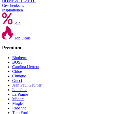
HOME & HEALTH
Geschenksets
Inspirationen
Sale
Top Deals
Premium
Biotherm
BOSS
Carolina Herrera
Chloé
Clinique
Gucci
Jean Paul Gaultier
Lancôme
La Prairie
Mádara
Mugler
Rabanne
Tom Ford