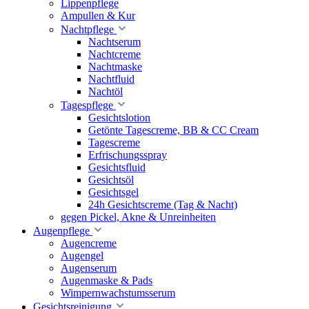
Lippenpflege
Ampullen & Kur
Nachtpflege
Nachtserum
Nachtcreme
Nachtmaske
Nachtfluid
Nachtöl
Tagespflege
Gesichtslotion
Getönte Tagescreme, BB & CC Cream
Tagescreme
Erfrischungsspray
Gesichtsfluid
Gesichtsöl
Gesichtsgel
24h Gesichtscreme (Tag & Nacht)
gegen Pickel, Akne & Unreinheiten
Augenpflege
Augencreme
Augengel
Augenserum
Augenmaske & Pads
Wimpernwachstumsserum
Gesichtsreinigung