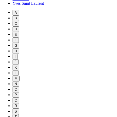
Yves Saint Laurent
A
B
C
D
E
F
G
H
I
J
K
L
M
N
O
P
Q
R
S
T