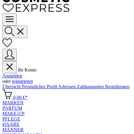
Ihr Konto
Anmelden
oder
registrieren
Übersicht
Persönliches Profil
Adressen
Zahlungsarten
Bestellungen
0,00 €*
MARKEN
PARFUM
MAKE-UP
PFLEGE
HAARE
MÄNNER