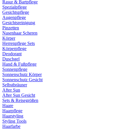
Rasur & Bartpflege
Spezialpflege
Gesichtspflege
Augenpflege
Gesichtsreinigung
Pinzetten
Nasenhaar Scheren
Körper
Herrenpflege Sets
Körperpflege
Deodorant
Duschgel
Hand & Fußpflege
Sonnenpflege
Sonnenschutz Körper
Sonnenschutz Gesicht
Selbstbräuner
After Sun
After Sun Gesicht
Sets & Reisegrößen
Haare
Haarpflege
Haarstyling
Styling Tools
Haarfarbe