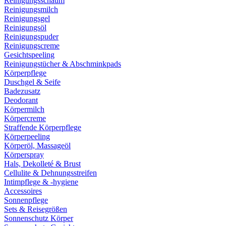
Reinigungsschaum
Reinigungsmilch
Reinigungsgel
Reinigungsöl
Reinigungspuder
Reinigungscreme
Gesichtspeeling
Reinigungstücher & Abschminkpads
Körperpflege
Duschgel & Seife
Badezusatz
Deodorant
Körpermilch
Körpercreme
Straffende Körperpflege
Körperpeeling
Körperöl, Massageöl
Körperspray
Hals, Dekolleté & Brust
Cellulite & Dehnungsstreifen
Intimpflege & -hygiene
Accessoires
Sonnenpflege
Sets & Reisegrößen
Sonnenschutz Körper