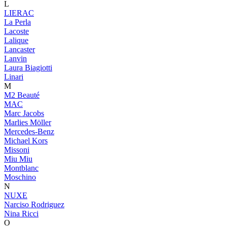
L
LIERAC
La Perla
Lacoste
Lalique
Lancaster
Lanvin
Laura Biagiotti
Linari
M
M2 Beauté
MAC
Marc Jacobs
Marlies Möller
Mercedes-Benz
Michael Kors
Missoni
Miu Miu
Montblanc
Moschino
N
NUXE
Narciso Rodriguez
Nina Ricci
O