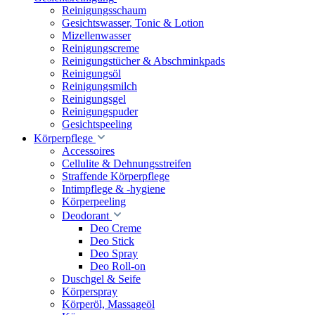
Reinigungsschaum
Gesichtswasser, Tonic & Lotion
Mizellenwasser
Reinigungscreme
Reinigungstücher & Abschminkpads
Reinigungsöl
Reinigungsmilch
Reinigungsgel
Reinigungspuder
Gesichtspeeling
Körperpflege
Accessoires
Cellulite & Dehnungsstreifen
Straffende Körperpflege
Intimpflege & -hygiene
Körperpeeling
Deodorant
Deo Creme
Deo Stick
Deo Spray
Deo Roll-on
Duschgel & Seife
Körperspray
Körperöl, Massageöl