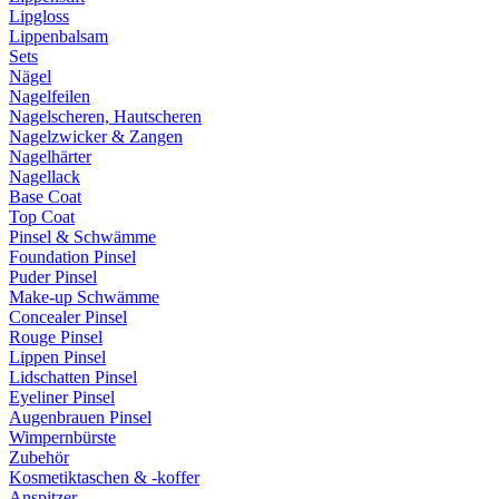
Lipgloss
Lippenbalsam
Sets
Nägel
Nagelfeilen
Nagelscheren, Hautscheren
Nagelzwicker & Zangen
Nagelhärter
Nagellack
Base Coat
Top Coat
Pinsel & Schwämme
Foundation Pinsel
Puder Pinsel
Make-up Schwämme
Concealer Pinsel
Rouge Pinsel
Lippen Pinsel
Lidschatten Pinsel
Eyeliner Pinsel
Augenbrauen Pinsel
Wimpernbürste
Zubehör
Kosmetiktaschen & -koffer
Anspitzer