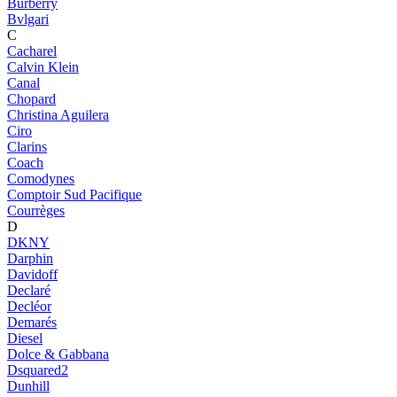
Burberry
Bvlgari
C
Cacharel
Calvin Klein
Canal
Chopard
Christina Aguilera
Ciro
Clarins
Coach
Comodynes
Comptoir Sud Pacifique
Courrèges
D
DKNY
Darphin
Davidoff
Declaré
Decléor
Demarés
Diesel
Dolce & Gabbana
Dsquared2
Dunhill