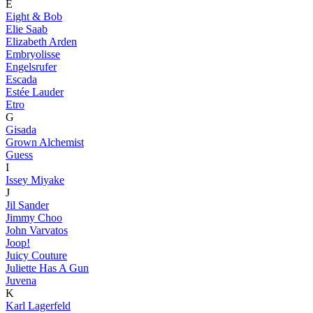
E
Eight & Bob
Elie Saab
Elizabeth Arden
Embryolisse
Engelsrufer
Escada
Estée Lauder
Etro
G
Gisada
Grown Alchemist
Guess
I
Issey Miyake
J
Jil Sander
Jimmy Choo
John Varvatos
Joop!
Juicy Couture
Juliette Has A Gun
Juvena
K
Karl Lagerfeld