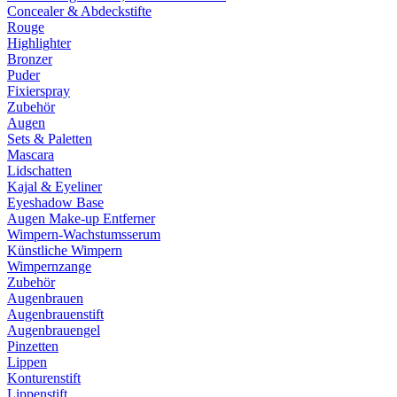
Concealer & Abdeckstifte
Rouge
Highlighter
Bronzer
Puder
Fixierspray
Zubehör
Augen
Sets & Paletten
Mascara
Lidschatten
Kajal & Eyeliner
Eyeshadow Base
Augen Make-up Entferner
Wimpern-Wachstumsserum
Künstliche Wimpern
Wimpernzange
Zubehör
Augenbrauen
Augenbrauenstift
Augenbrauengel
Pinzetten
Lippen
Konturenstift
Lippenstift