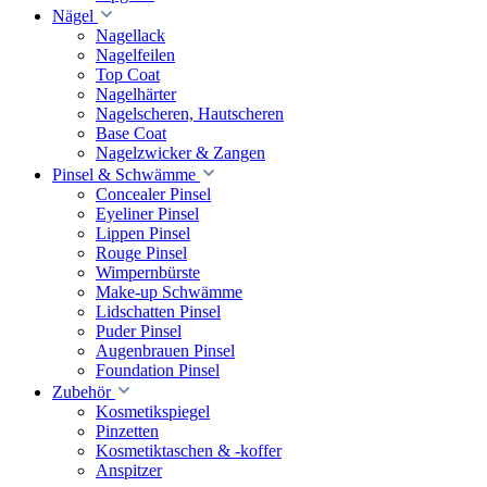
Nägel
Nagellack
Nagelfeilen
Top Coat
Nagelhärter
Nagelscheren, Hautscheren
Base Coat
Nagelzwicker & Zangen
Pinsel & Schwämme
Concealer Pinsel
Eyeliner Pinsel
Lippen Pinsel
Rouge Pinsel
Wimpernbürste
Make-up Schwämme
Lidschatten Pinsel
Puder Pinsel
Augenbrauen Pinsel
Foundation Pinsel
Zubehör
Kosmetikspiegel
Pinzetten
Kosmetiktaschen & -koffer
Anspitzer