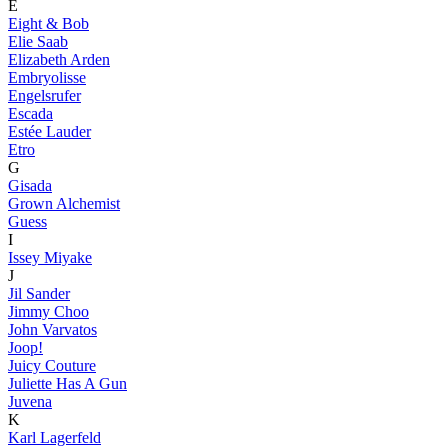
E
Eight & Bob
Elie Saab
Elizabeth Arden
Embryolisse
Engelsrufer
Escada
Estée Lauder
Etro
G
Gisada
Grown Alchemist
Guess
I
Issey Miyake
J
Jil Sander
Jimmy Choo
John Varvatos
Joop!
Juicy Couture
Juliette Has A Gun
Juvena
K
Karl Lagerfeld