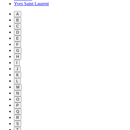
Yves Saint Laurent
A
B
C
D
E
F
G
H
I
J
K
L
M
N
O
P
Q
R
S
T