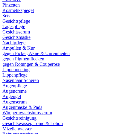
Pinzetten
Kosmetikspiegel
Sets
Gesichtspflege
Tagespflege
Gesichtsserum
Gesichtsmaske
Nachtpflege
Ampullen & Kur
gegen Pickel, Akne & Unreinheiten
gegen Pigmentflecken
gegen Rötungen & Couperose
Lippenpeeling
Lippenpflege
Nasenhaar Scheren
Augenpflege
Augencreme
Augengel
Augenserum
Augenmaske & Pads
Wimpernwachstumsserum
Gesichtsreinigung
Gesichtswasser, Tonic & Lotion
Mizellenwasser