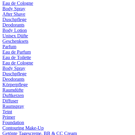
Eau de Cologne
Body Spray
After Shave
Duschpflege
Deodorants
Body Lotion
Unisex Düfte
Geschenksets
Parfum
Eau de Parfum
Eau de Toilette
Eau de Cologne
Body Spray
Duschpflege
Deodorants
Körperpflege
Raumdüfte
Duftkerzen
Diffuser
Raumspray
Teint
Primer
Foundation
Contouring Make-Up
Getönte Tagescreme, BB & CC Cream