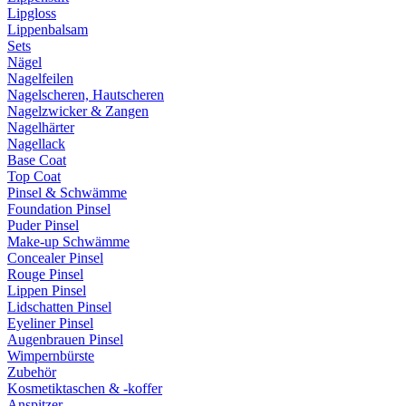
Lipgloss
Lippenbalsam
Sets
Nägel
Nagelfeilen
Nagelscheren, Hautscheren
Nagelzwicker & Zangen
Nagelhärter
Nagellack
Base Coat
Top Coat
Pinsel & Schwämme
Foundation Pinsel
Puder Pinsel
Make-up Schwämme
Concealer Pinsel
Rouge Pinsel
Lippen Pinsel
Lidschatten Pinsel
Eyeliner Pinsel
Augenbrauen Pinsel
Wimpernbürste
Zubehör
Kosmetiktaschen & -koffer
Anspitzer