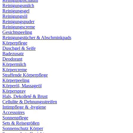
Reinigungsschaum
Reinigungsmilch
Reinigungsgel
Reinigungsöl
Reinigungspuder
Reinigungscreme
Gesichtspeeling
Reinigungstücher & Abschminkpads
Körperpflege
Duschgel & Seife
Badezusatz
Deodorant
Körpermilch
Körpercreme
Straffende Körperpflege
Körperpeeling
Körperöl, Massageöl
Körperspray
Hals, Dekolleté & Brust
Cellulite & Dehnungsstreifen
Intimpflege & -hygiene
Accessoires
Sonnenpflege
Sets & Reisegrößen
Sonnenschutz Körper