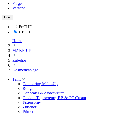
Fragen
Versand
Euro
Fr
CHF
€
EUR
Home
MAKE-UP
Zubehör
Kosmetikspiegel
Teint
Contouring Make-Up
Rouge
Concealer & Abdeckstifte
Getönte Tagescreme, BB & CC Cream
Fixierspray
Zubehör
Primer