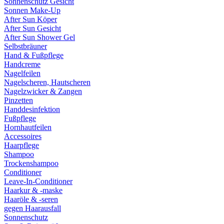
Sonnenschutz Gesicht
Sonnen Make-Up
After Sun Köper
After Sun Gesicht
After Sun Shower Gel
Selbstbräuner
Hand & Fußpflege
Handcreme
Nagelfeilen
Nagelscheren, Hautscheren
Nagelzwicker & Zangen
Pinzetten
Handdesinfektion
Fußpflege
Hornhautfeilen
Accessoires
Haarpflege
Shampoo
Trockenshampoo
Conditioner
Leave-In-Conditioner
Haarkur & -maske
Haaröle & -seren
gegen Haarausfall
Sonnenschutz