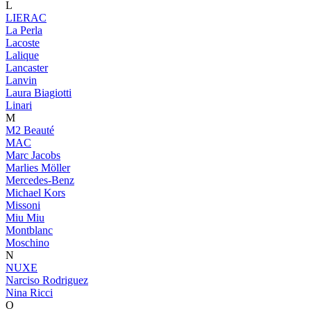
L
LIERAC
La Perla
Lacoste
Lalique
Lancaster
Lanvin
Laura Biagiotti
Linari
M
M2 Beauté
MAC
Marc Jacobs
Marlies Möller
Mercedes-Benz
Michael Kors
Missoni
Miu Miu
Montblanc
Moschino
N
NUXE
Narciso Rodriguez
Nina Ricci
O