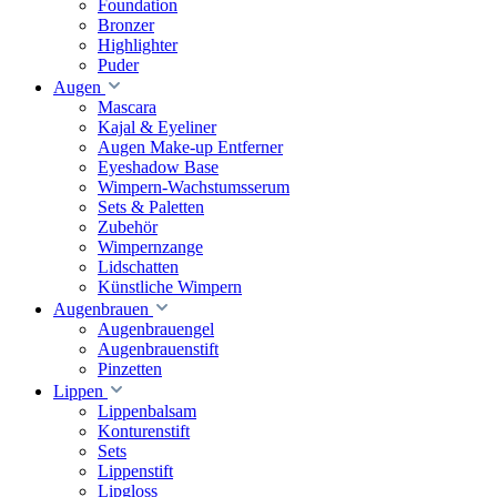
Foundation
Bronzer
Highlighter
Puder
Augen
Mascara
Kajal & Eyeliner
Augen Make-up Entferner
Eyeshadow Base
Wimpern-Wachstumsserum
Sets & Paletten
Zubehör
Wimpernzange
Lidschatten
Künstliche Wimpern
Augenbrauen
Augenbrauengel
Augenbrauenstift
Pinzetten
Lippen
Lippenbalsam
Konturenstift
Sets
Lippenstift
Lipgloss