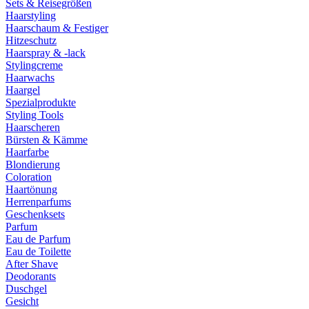
Sets & Reisegrößen
Haarstyling
Haarschaum & Festiger
Hitzeschutz
Haarspray & -lack
Stylingcreme
Haarwachs
Haargel
Spezialprodukte
Styling Tools
Haarscheren
Bürsten & Kämme
Haarfarbe
Blondierung
Coloration
Haartönung
Herrenparfums
Geschenksets
Parfum
Eau de Parfum
Eau de Toilette
After Shave
Deodorants
Duschgel
Gesicht