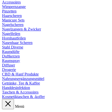
Accessoires
Wimpernzange
Pinzetten
Haarscheren
Manicure Sets
Nagelscheren
Nagelzangen & Zwicker
Nagelfeilen
Hornhautfeilen
Nasenhaar Scheren
Stahl Diverse
Raumdüfte
Duftkerzen
Raumspray
Diffuser
Drogerie
CBD & Hanf Produkte
Nahrungsergänzungsmittel
Getränke, Tee & Kaffee
Handdesinfektion
Taschen & Accessoires
Kosmetiktaschen & -koffer
Menü