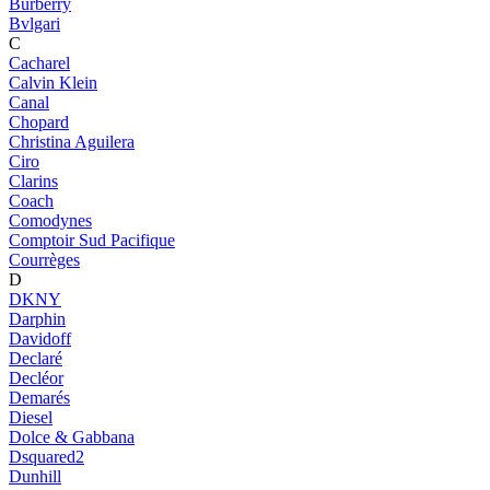
Burberry
Bvlgari
C
Cacharel
Calvin Klein
Canal
Chopard
Christina Aguilera
Ciro
Clarins
Coach
Comodynes
Comptoir Sud Pacifique
Courrèges
D
DKNY
Darphin
Davidoff
Declaré
Decléor
Demarés
Diesel
Dolce & Gabbana
Dsquared2
Dunhill