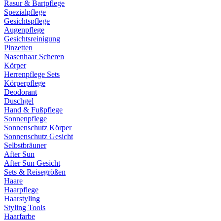
Rasur & Bartpflege
Spezialpflege
Gesichtspflege
Augenpflege
Gesichtsreinigung
Pinzetten
Nasenhaar Scheren
Körper
Herrenpflege Sets
Körperpflege
Deodorant
Duschgel
Hand & Fußpflege
Sonnenpflege
Sonnenschutz Körper
Sonnenschutz Gesicht
Selbstbräuner
After Sun
After Sun Gesicht
Sets & Reisegrößen
Haare
Haarpflege
Haarstyling
Styling Tools
Haarfarbe