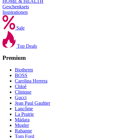
HOME & HEALTH
Geschenksets
Inspirationen
Sale
Top Deals
Premium
Biotherm
BOSS
Carolina Herrera
Chloé
Clinique
Gucci
Jean Paul Gaultier
Lancôme
La Prairie
Mádara
Mugler
Rabanne
Tom Ford