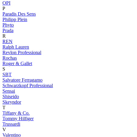
OPI
P
Paradis Des Sens
Philipp Plein
Phyto
Prada
R
REN
Ralph Lauren
Revlon Professional
Rochas
Roger & Gallet
S
SBT
Salvatore Ferragamo
Schwarzkopf Professional
Sensai
Shiseido
Skeyndor
T
Tiffany & Co.
Tommy Hilfiger
Trussardi
V
Valentino