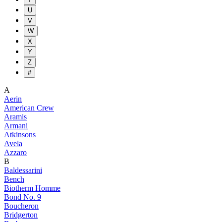
U
V
W
X
Y
Z
#
A
Aerin
American Crew
Aramis
Armani
Atkinsons
Avela
Azzaro
B
Baldessarini
Bench
Biotherm Homme
Bond No. 9
Boucheron
Bridgerton