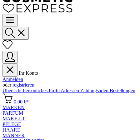
Ihr Konto
Anmelden
oder
registrieren
Übersicht
Persönliches Profil
Adressen
Zahlungsarten
Bestellungen
0,00 €*
MARKEN
PARFUM
MAKE-UP
PFLEGE
HAARE
MÄNNER