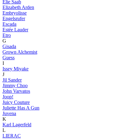
Elie Saab
Elizabeth Arden
Embryolisse
Engelsrufer
Escada
Estée Lauder
Etro
G
Gisada
Grown Alchemist
Guess
I
Issey Miyake
J
Jil Sander
Jimmy Choo
John Varvatos
Joop!
Juicy Couture
Juliette Has A Gun
Juvena
K
Karl Lagerfeld
L
LIERAC