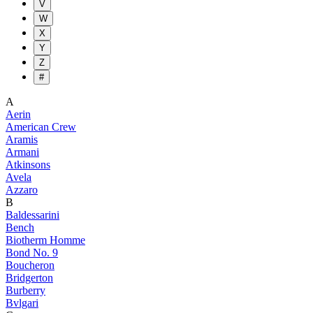
V
W
X
Y
Z
#
A
Aerin
American Crew
Aramis
Armani
Atkinsons
Avela
Azzaro
B
Baldessarini
Bench
Biotherm Homme
Bond No. 9
Boucheron
Bridgerton
Burberry
Bvlgari