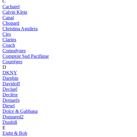
C
Cacharel
Calvin Klein
Canal
Chopard
Christina Aguilera
Ciro
Clarins
Coach
Comodynes
Comptoir Sud Pacifique
Courrèges
D
DKNY
Darphin
Davidoff
Declaré
Decléor
Demarés
Diesel
Dolce & Gabbana
Dsquared2
Dunhill
E
Eight & Bob