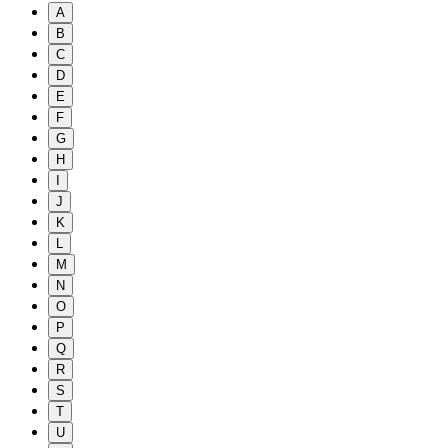
A
B
C
D
E
F
G
H
I
J
K
L
M
N
O
P
Q
R
S
T
U