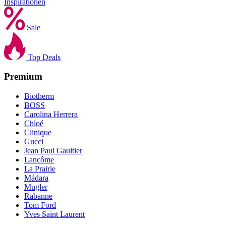
Inspirationen
Sale
Top Deals
Premium
Biotherm
BOSS
Carolina Herrera
Chloé
Clinique
Gucci
Jean Paul Gaultier
Lancôme
La Prairie
Mádara
Mugler
Rabanne
Tom Ford
Yves Saint Laurent