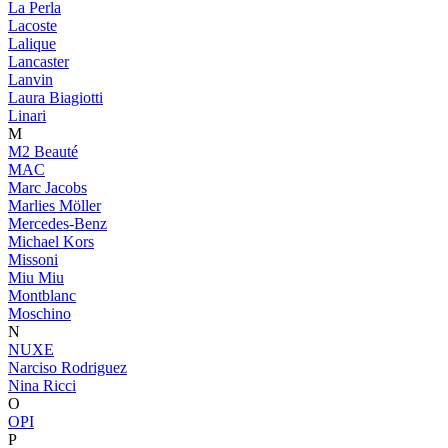
La Perla
Lacoste
Lalique
Lancaster
Lanvin
Laura Biagiotti
Linari
M
M2 Beauté
MAC
Marc Jacobs
Marlies Möller
Mercedes-Benz
Michael Kors
Missoni
Miu Miu
Montblanc
Moschino
N
NUXE
Narciso Rodriguez
Nina Ricci
O
OPI
P