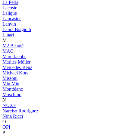
La Perla
Lacoste
Lalique
Lancaster
Lanvin
Laura Biagiotti
Linari
M
M2 Beauté
MAC
Marc Jacobs
Marlies Möller
Mercedes-Benz
Michael Kors
Missoni
Miu Miu
Montblanc
Moschino
N
NUXE
Narciso Rodriguez
Nina Ricci
O
OPI
P