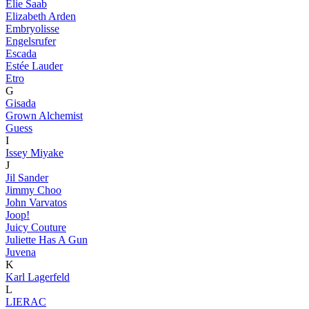
Elie Saab
Elizabeth Arden
Embryolisse
Engelsrufer
Escada
Estée Lauder
Etro
G
Gisada
Grown Alchemist
Guess
I
Issey Miyake
J
Jil Sander
Jimmy Choo
John Varvatos
Joop!
Juicy Couture
Juliette Has A Gun
Juvena
K
Karl Lagerfeld
L
LIERAC