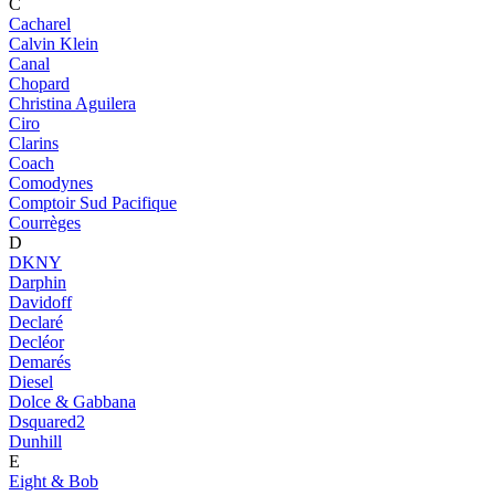
C
Cacharel
Calvin Klein
Canal
Chopard
Christina Aguilera
Ciro
Clarins
Coach
Comodynes
Comptoir Sud Pacifique
Courrèges
D
DKNY
Darphin
Davidoff
Declaré
Decléor
Demarés
Diesel
Dolce & Gabbana
Dsquared2
Dunhill
E
Eight & Bob