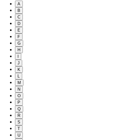
A
B
C
D
E
F
G
H
I
J
K
L
M
N
O
P
Q
R
S
T
U