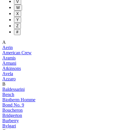
V
W
X
Y
Z
#
A
Aerin
American Crew
Aramis
Armani
Atkinsons
Avela
Azzaro
B
Baldessarini
Bench
Biotherm Homme
Bond No. 9
Boucheron
Bridgerton
Burberry
Bvlgari