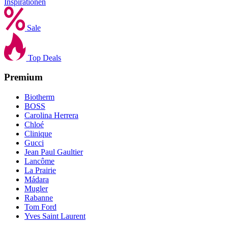
Inspirationen
Sale
Top Deals
Premium
Biotherm
BOSS
Carolina Herrera
Chloé
Clinique
Gucci
Jean Paul Gaultier
Lancôme
La Prairie
Mádara
Mugler
Rabanne
Tom Ford
Yves Saint Laurent