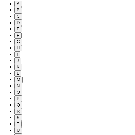
A
B
C
D
E
F
G
H
I
J
K
L
M
N
O
P
Q
R
S
T
U