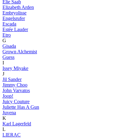
Elie Saab
Elizabeth Arden
Embryolisse
Engelsrufer
Escada
Estée Lauder
Etro
G
Gisada
Grown Alchemist
Guess
I
Issey Miyake
J
Jil Sander
Jimmy Choo
John Varvatos
Joop!
Juicy Couture
Juliette Has A Gun
Juvena
K
Karl Lagerfeld
L
LIERAC