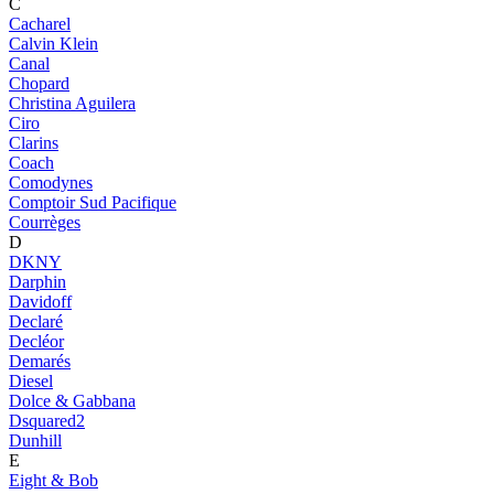
C
Cacharel
Calvin Klein
Canal
Chopard
Christina Aguilera
Ciro
Clarins
Coach
Comodynes
Comptoir Sud Pacifique
Courrèges
D
DKNY
Darphin
Davidoff
Declaré
Decléor
Demarés
Diesel
Dolce & Gabbana
Dsquared2
Dunhill
E
Eight & Bob