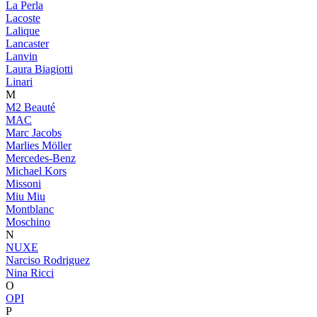
La Perla
Lacoste
Lalique
Lancaster
Lanvin
Laura Biagiotti
Linari
M
M2 Beauté
MAC
Marc Jacobs
Marlies Möller
Mercedes-Benz
Michael Kors
Missoni
Miu Miu
Montblanc
Moschino
N
NUXE
Narciso Rodriguez
Nina Ricci
O
OPI
P