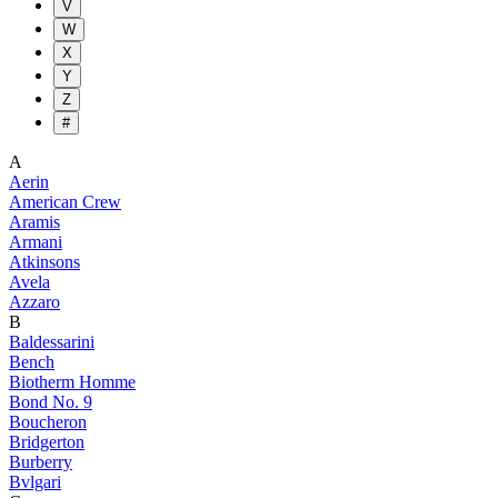
V
W
X
Y
Z
#
A
Aerin
American Crew
Aramis
Armani
Atkinsons
Avela
Azzaro
B
Baldessarini
Bench
Biotherm Homme
Bond No. 9
Boucheron
Bridgerton
Burberry
Bvlgari