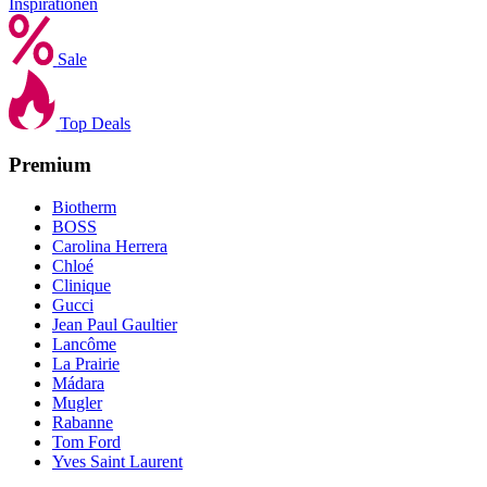
Inspirationen
Sale
Top Deals
Premium
Biotherm
BOSS
Carolina Herrera
Chloé
Clinique
Gucci
Jean Paul Gaultier
Lancôme
La Prairie
Mádara
Mugler
Rabanne
Tom Ford
Yves Saint Laurent