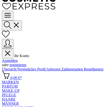
Ihr Konto
Anmelden
oder
registrieren
Übersicht
Persönliches Profil
Adressen
Zahlungsarten
Bestellungen
0,00 €*
MARKEN
PARFUM
MAKE-UP
PFLEGE
HAARE
MÄNNER