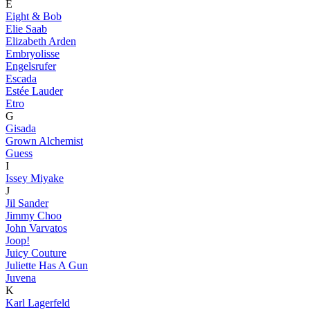
E
Eight & Bob
Elie Saab
Elizabeth Arden
Embryolisse
Engelsrufer
Escada
Estée Lauder
Etro
G
Gisada
Grown Alchemist
Guess
I
Issey Miyake
J
Jil Sander
Jimmy Choo
John Varvatos
Joop!
Juicy Couture
Juliette Has A Gun
Juvena
K
Karl Lagerfeld