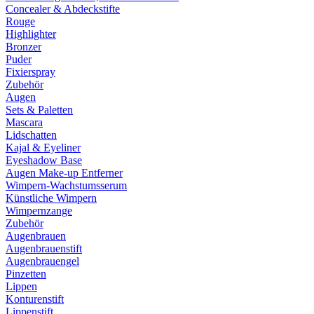
Concealer & Abdeckstifte
Rouge
Highlighter
Bronzer
Puder
Fixierspray
Zubehör
Augen
Sets & Paletten
Mascara
Lidschatten
Kajal & Eyeliner
Eyeshadow Base
Augen Make-up Entferner
Wimpern-Wachstumsserum
Künstliche Wimpern
Wimpernzange
Zubehör
Augenbrauen
Augenbrauenstift
Augenbrauengel
Pinzetten
Lippen
Konturenstift
Lippenstift