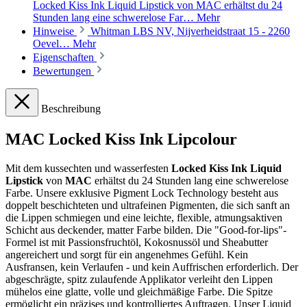
Locked Kiss Ink Liquid Lipstick von MAC erhältst du 24
Stunden lang eine schwerelose Far…
Mehr
Hinweise
Whitman LBS NV, Nijverheidstraat 15 - 2260
Oevel…
Mehr
Eigenschaften
Bewertungen
Beschreibung
MAC Locked Kiss Ink Lipcolour
Mit dem kussechten und wasserfesten
Locked Kiss Ink Liquid
Lipstick
von
MAC
erhältst du 24 Stunden lang eine schwerelose
Farbe. Unsere exklusive Pigment Lock Technology besteht aus
doppelt beschichteten und ultrafeinen Pigmenten, die sich sanft an
die Lippen schmiegen und eine leichte, flexible, atmungsaktiven
Schicht aus deckender, matter Farbe bilden. Die "Good-for-lips"-
Formel ist mit Passionsfruchtöl, Kokosnussöl und Sheabutter
angereichert und sorgt für ein angenehmes Gefühl. Kein
Ausfransen, kein Verlaufen - und kein Auffrischen erforderlich. Der
abgeschrägte, spitz zulaufende Applikator verleiht den Lippen
mühelos eine glatte, volle und gleichmäßige Farbe. Die Spitze
ermöglicht ein präzises und kontrolliertes Auftragen. Unser Liquid