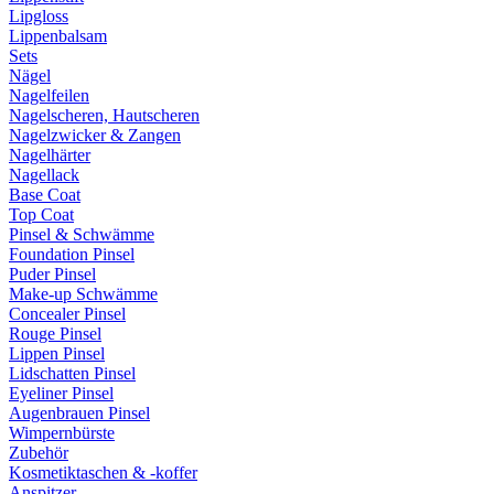
Lipgloss
Lippenbalsam
Sets
Nägel
Nagelfeilen
Nagelscheren, Hautscheren
Nagelzwicker & Zangen
Nagelhärter
Nagellack
Base Coat
Top Coat
Pinsel & Schwämme
Foundation Pinsel
Puder Pinsel
Make-up Schwämme
Concealer Pinsel
Rouge Pinsel
Lippen Pinsel
Lidschatten Pinsel
Eyeliner Pinsel
Augenbrauen Pinsel
Wimpernbürste
Zubehör
Kosmetiktaschen & -koffer
Anspitzer