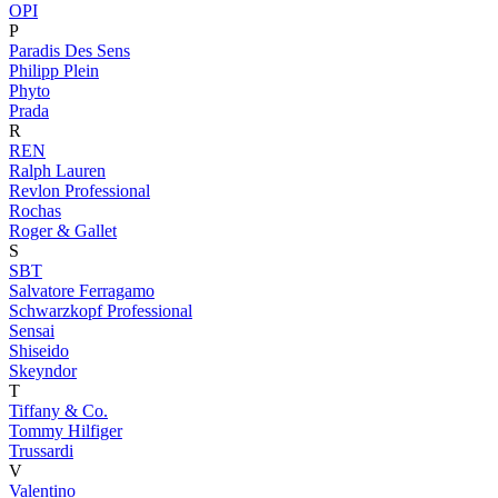
OPI
P
Paradis Des Sens
Philipp Plein
Phyto
Prada
R
REN
Ralph Lauren
Revlon Professional
Rochas
Roger & Gallet
S
SBT
Salvatore Ferragamo
Schwarzkopf Professional
Sensai
Shiseido
Skeyndor
T
Tiffany & Co.
Tommy Hilfiger
Trussardi
V
Valentino