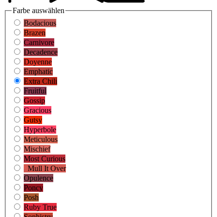
Farbe
auswählen
Bodacious
Brazen
Carnivore
Decadence
Doyenne
Emphatic
Extra Chili
Fruitful
Gossip
Gracious
Gutsy
Hyperbole
Meticulous
Mischief
Most Curious
Mull It Over
Opulence
Poncy
Posh
Ruby True
Sophistry