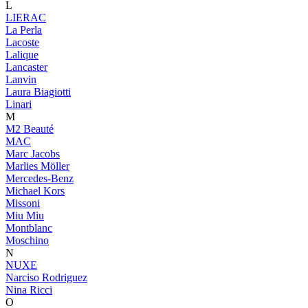
L
LIERAC
La Perla
Lacoste
Lalique
Lancaster
Lanvin
Laura Biagiotti
Linari
M
M2 Beauté
MAC
Marc Jacobs
Marlies Möller
Mercedes-Benz
Michael Kors
Missoni
Miu Miu
Montblanc
Moschino
N
NUXE
Narciso Rodriguez
Nina Ricci
O