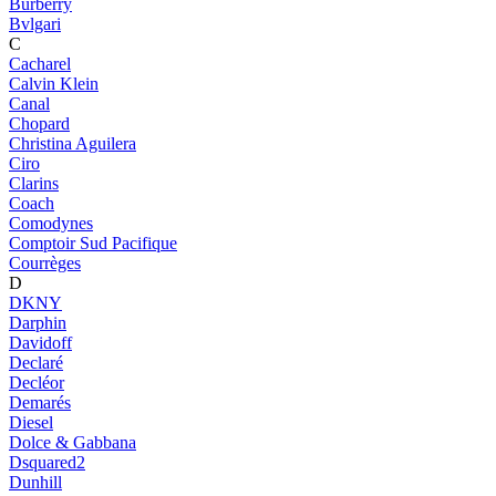
Burberry
Bvlgari
C
Cacharel
Calvin Klein
Canal
Chopard
Christina Aguilera
Ciro
Clarins
Coach
Comodynes
Comptoir Sud Pacifique
Courrèges
D
DKNY
Darphin
Davidoff
Declaré
Decléor
Demarés
Diesel
Dolce & Gabbana
Dsquared2
Dunhill