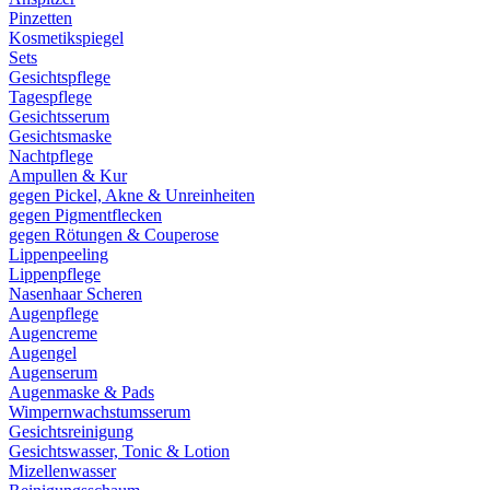
Pinzetten
Kosmetikspiegel
Sets
Gesichtspflege
Tagespflege
Gesichtsserum
Gesichtsmaske
Nachtpflege
Ampullen & Kur
gegen Pickel, Akne & Unreinheiten
gegen Pigmentflecken
gegen Rötungen & Couperose
Lippenpeeling
Lippenpflege
Nasenhaar Scheren
Augenpflege
Augencreme
Augengel
Augenserum
Augenmaske & Pads
Wimpernwachstumsserum
Gesichtsreinigung
Gesichtswasser, Tonic & Lotion
Mizellenwasser