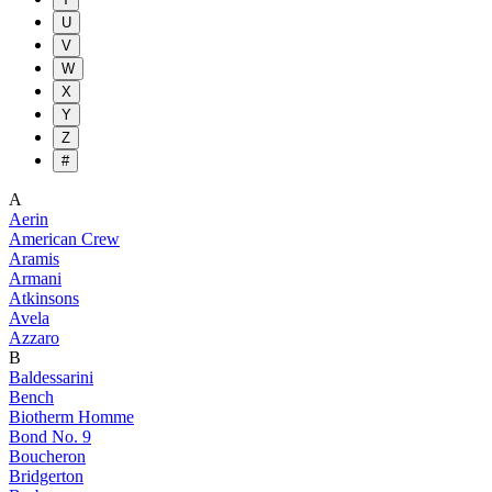
U
V
W
X
Y
Z
#
A
Aerin
American Crew
Aramis
Armani
Atkinsons
Avela
Azzaro
B
Baldessarini
Bench
Biotherm Homme
Bond No. 9
Boucheron
Bridgerton