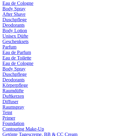
Eau de Cologne
Body Spray
After Shave
Duschpflege
Deodorants
Body Lotion
Unisex Düfte
Geschenksets
Parfum
Eau de Parfum
Eau de Toilette
Eau de Cologne
Body Spray
Duschpflege
Deodorants
Körperpflege
Raumdüfte
Duftkerzen
Diffuser
Raumspray
Teint
Primer
Foundation
Contouring Make-Up
Getönte Tagescreme, BB & CC Cream