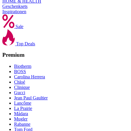
HOME & HEALTH
Geschenksets
Inspirationen
Sale
Top Deals
Premium
Biotherm
BOSS
Carolina Herrera
Chloé
Clinique
Gucci
Jean Paul Gaultier
Lancôme
La Prairie
Mádara
Mugler
Rabanne
Tom Ford