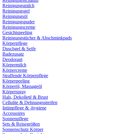
Reinigungsschaum
Reinigungsmilch
Reinigungsgel
Reinigungsöl
Reinigungspuder
Reinigungscreme
Gesichtspeeling
Reinigungstücher & Abschminkpads
Körperpflege
Duschgel & Seife
Badezusatz
Deodorant
Körpermilch
Körpercreme
Straffende Körperpflege
Körperpeeling
Körperöl, Massageöl
Körperspray
Hals, Dekolleté & Brust
Cellulite & Dehnungsstreifen
Intimpflege & -hygiene
Accessoires
Sonnenpflege
Sets & Reisegrößen
Sonnenschutz Körper