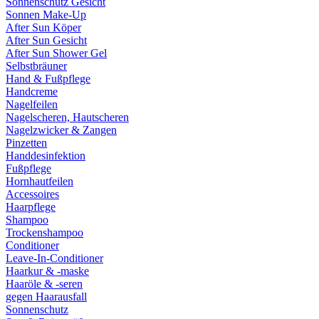
Sonnenschutz Gesicht
Sonnen Make-Up
After Sun Köper
After Sun Gesicht
After Sun Shower Gel
Selbstbräuner
Hand & Fußpflege
Handcreme
Nagelfeilen
Nagelscheren, Hautscheren
Nagelzwicker & Zangen
Pinzetten
Handdesinfektion
Fußpflege
Hornhautfeilen
Accessoires
Haarpflege
Shampoo
Trockenshampoo
Conditioner
Leave-In-Conditioner
Haarkur & -maske
Haaröle & -seren
gegen Haarausfall
Sonnenschutz