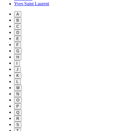
Yves Saint Laurent
A
B
C
D
E
F
G
H
I
J
K
L
M
N
O
P
Q
R
S
T