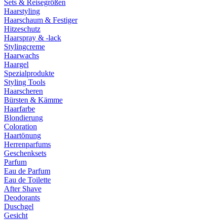
Sets & Reisegrößen
Haarstyling
Haarschaum & Festiger
Hitzeschutz
Haarspray & -lack
Stylingcreme
Haarwachs
Haargel
Spezialprodukte
Styling Tools
Haarscheren
Bürsten & Kämme
Haarfarbe
Blondierung
Coloration
Haartönung
Herrenparfums
Geschenksets
Parfum
Eau de Parfum
Eau de Toilette
After Shave
Deodorants
Duschgel
Gesicht