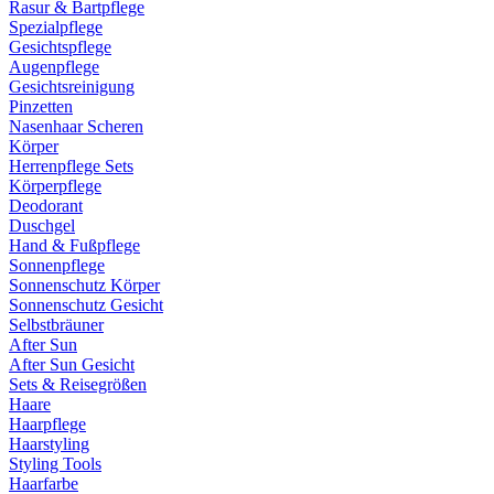
Rasur & Bartpflege
Spezialpflege
Gesichtspflege
Augenpflege
Gesichtsreinigung
Pinzetten
Nasenhaar Scheren
Körper
Herrenpflege Sets
Körperpflege
Deodorant
Duschgel
Hand & Fußpflege
Sonnenpflege
Sonnenschutz Körper
Sonnenschutz Gesicht
Selbstbräuner
After Sun
After Sun Gesicht
Sets & Reisegrößen
Haare
Haarpflege
Haarstyling
Styling Tools
Haarfarbe