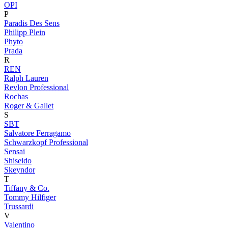
OPI
P
Paradis Des Sens
Philipp Plein
Phyto
Prada
R
REN
Ralph Lauren
Revlon Professional
Rochas
Roger & Gallet
S
SBT
Salvatore Ferragamo
Schwarzkopf Professional
Sensai
Shiseido
Skeyndor
T
Tiffany & Co.
Tommy Hilfiger
Trussardi
V
Valentino