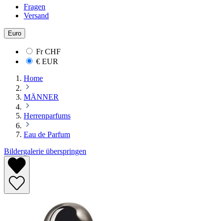
Fragen
Versand
Euro
Fr
CHF
€
EUR
Home
MÄNNER
Herrenparfums
Eau de Parfum
Bildergalerie überspringen