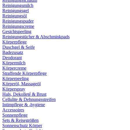
Reinigungsschaum
Reinigungsmilch
Reinigungsgel
Reinigungsöl
Reinigungspuder
Reinigungscreme
Gesichtspeeling
Reinigungstücher & Abschminkpads
Körperpflege
Duschgel & Seife
Badezusatz
Deodorant
Körpermilch
Körpercreme
Straffende Körperpflege
Körperpeeling
Körperöl, Massageöl
Körperspray
Hals, Dekolleté & Brust
Cellulite & Dehnungsstreifen
Intimpflege & -hygiene
Accessoires
Sonnenpflege
Sets & Reisegrößen
Sonnenschutz Körper