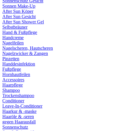
Sonnenschutz Gesicht
Sonnen Make-Up
After Sun Köper
After Sun Gesicht
After Sun Shower Gel
Selbstbräuner
Hand & Fußpflege
Handcreme
Nagelfeilen
Nagelscheren, Hautscheren
Nagelzwicker & Zangen
Pinzetten
Handdesinfektion
Fußpflege
Hornhautfeilen
Accessoires
Haarpflege
Shampoo
Trockenshampoo
Conditioner
Leave-In-Conditioner
Haarkur & -maske
Haaröle & -seren
gegen Haarausfall
Sonnenschutz