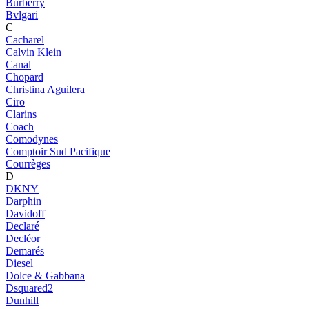
Burberry
Bvlgari
C
Cacharel
Calvin Klein
Canal
Chopard
Christina Aguilera
Ciro
Clarins
Coach
Comodynes
Comptoir Sud Pacifique
Courrèges
D
DKNY
Darphin
Davidoff
Declaré
Decléor
Demarés
Diesel
Dolce & Gabbana
Dsquared2
Dunhill