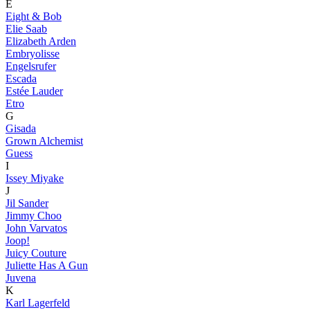
E
Eight & Bob
Elie Saab
Elizabeth Arden
Embryolisse
Engelsrufer
Escada
Estée Lauder
Etro
G
Gisada
Grown Alchemist
Guess
I
Issey Miyake
J
Jil Sander
Jimmy Choo
John Varvatos
Joop!
Juicy Couture
Juliette Has A Gun
Juvena
K
Karl Lagerfeld