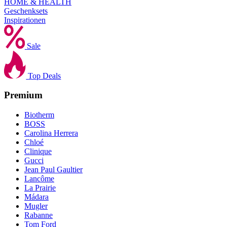
HOME & HEALTH
Geschenksets
Inspirationen
Sale
Top Deals
Premium
Biotherm
BOSS
Carolina Herrera
Chloé
Clinique
Gucci
Jean Paul Gaultier
Lancôme
La Prairie
Mádara
Mugler
Rabanne
Tom Ford