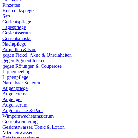
Pinzetten
Kosmetikspiegel
Sets
Gesichtspflege
Tagespflege
Gesichtsserum
Gesichtsmaske
Nachtpflege
Ampullen & Kur
gegen Pickel, Akne & Unreinheiten
gegen Pigmentflecken
gegen Rötungen & Couperose
Lippenpeeling
Lippenpflege
Nasenhaar Scheren
Augenpflege
Augencreme
Augengel
Augenserum
Augenmaske & Pads
Wimpernwachstumsserum
Gesichtsreinigung
Gesichtswasser, Tonic & Lotion
Mizellenwasser