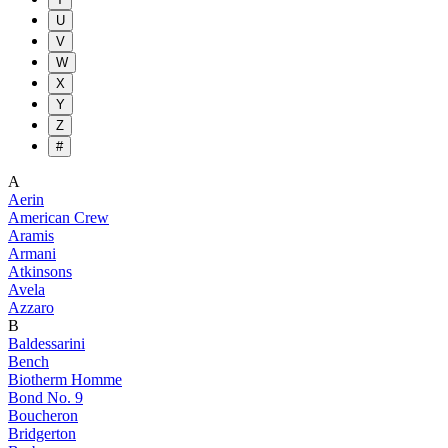
U
V
W
X
Y
Z
#
A
Aerin
American Crew
Aramis
Armani
Atkinsons
Avela
Azzaro
B
Baldessarini
Bench
Biotherm Homme
Bond No. 9
Boucheron
Bridgerton