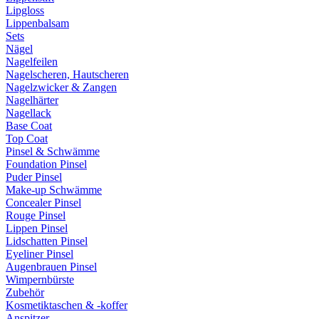
Lipgloss
Lippenbalsam
Sets
Nägel
Nagelfeilen
Nagelscheren, Hautscheren
Nagelzwicker & Zangen
Nagelhärter
Nagellack
Base Coat
Top Coat
Pinsel & Schwämme
Foundation Pinsel
Puder Pinsel
Make-up Schwämme
Concealer Pinsel
Rouge Pinsel
Lippen Pinsel
Lidschatten Pinsel
Eyeliner Pinsel
Augenbrauen Pinsel
Wimpernbürste
Zubehör
Kosmetiktaschen & -koffer
Anspitzer