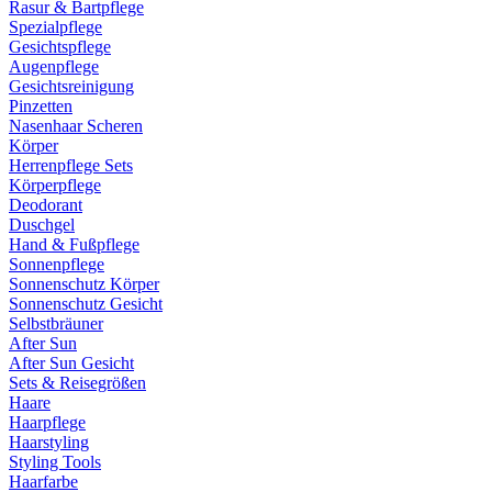
Rasur & Bartpflege
Spezialpflege
Gesichtspflege
Augenpflege
Gesichtsreinigung
Pinzetten
Nasenhaar Scheren
Körper
Herrenpflege Sets
Körperpflege
Deodorant
Duschgel
Hand & Fußpflege
Sonnenpflege
Sonnenschutz Körper
Sonnenschutz Gesicht
Selbstbräuner
After Sun
After Sun Gesicht
Sets & Reisegrößen
Haare
Haarpflege
Haarstyling
Styling Tools
Haarfarbe