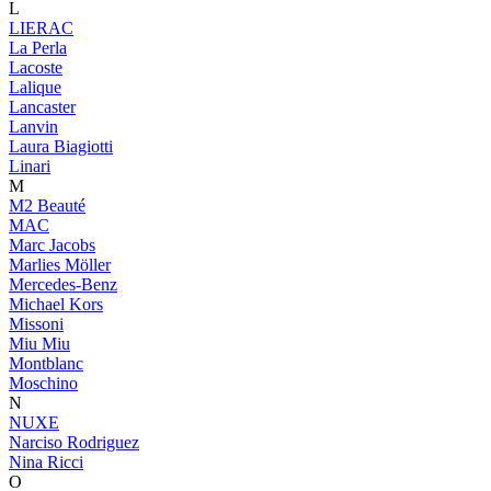
L
LIERAC
La Perla
Lacoste
Lalique
Lancaster
Lanvin
Laura Biagiotti
Linari
M
M2 Beauté
MAC
Marc Jacobs
Marlies Möller
Mercedes-Benz
Michael Kors
Missoni
Miu Miu
Montblanc
Moschino
N
NUXE
Narciso Rodriguez
Nina Ricci
O