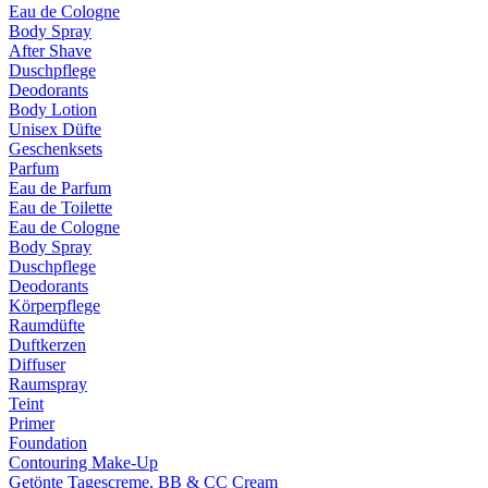
Eau de Cologne
Body Spray
After Shave
Duschpflege
Deodorants
Body Lotion
Unisex Düfte
Geschenksets
Parfum
Eau de Parfum
Eau de Toilette
Eau de Cologne
Body Spray
Duschpflege
Deodorants
Körperpflege
Raumdüfte
Duftkerzen
Diffuser
Raumspray
Teint
Primer
Foundation
Contouring Make-Up
Getönte Tagescreme, BB & CC Cream