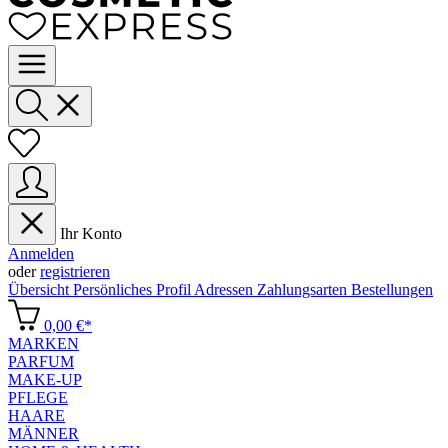
Ihr Konto
Anmelden
oder
registrieren
Übersicht
Persönliches Profil
Adressen
Zahlungsarten
Bestellungen
0,00 €*
MARKEN
PARFUM
MAKE-UP
PFLEGE
HAARE
MÄNNER