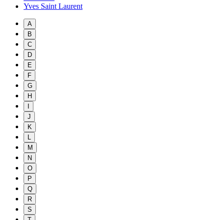
Yves Saint Laurent
A
B
C
D
E
F
G
H
I
J
K
L
M
N
O
P
Q
R
S
T