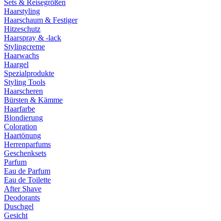
Sets & Reisegrößen
Haarstyling
Haarschaum & Festiger
Hitzeschutz
Haarspray & -lack
Stylingcreme
Haarwachs
Haargel
Spezialprodukte
Styling Tools
Haarscheren
Bürsten & Kämme
Haarfarbe
Blondierung
Coloration
Haartönung
Herrenparfums
Geschenksets
Parfum
Eau de Parfum
Eau de Toilette
After Shave
Deodorants
Duschgel
Gesicht