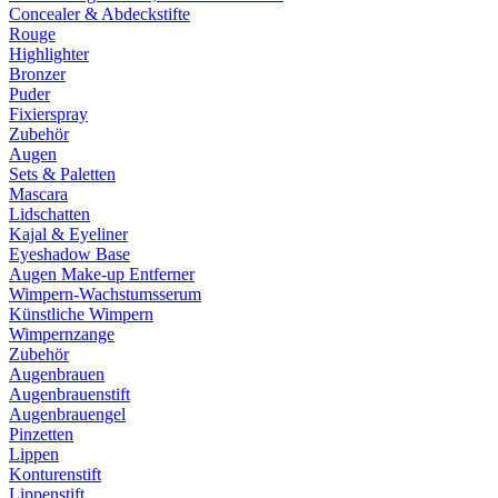
Concealer & Abdeckstifte
Rouge
Highlighter
Bronzer
Puder
Fixierspray
Zubehör
Augen
Sets & Paletten
Mascara
Lidschatten
Kajal & Eyeliner
Eyeshadow Base
Augen Make-up Entferner
Wimpern-Wachstumsserum
Künstliche Wimpern
Wimpernzange
Zubehör
Augenbrauen
Augenbrauenstift
Augenbrauengel
Pinzetten
Lippen
Konturenstift
Lippenstift