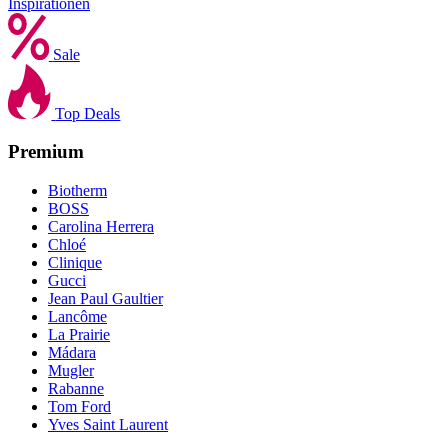
Inspirationen
Sale
Top Deals
Premium
Biotherm
BOSS
Carolina Herrera
Chloé
Clinique
Gucci
Jean Paul Gaultier
Lancôme
La Prairie
Mádara
Mugler
Rabanne
Tom Ford
Yves Saint Laurent