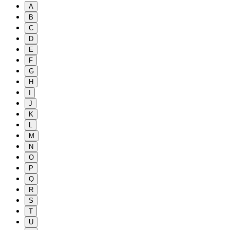
A
B
C
D
E
F
G
H
I
J
K
L
M
N
O
P
Q
R
S
T
U