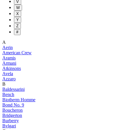
V
W
X
Y
Z
#
A
Aerin
American Crew
Aramis
Armani
Atkinsons
Avela
Azzaro
B
Baldessarini
Bench
Biotherm Homme
Bond No. 9
Boucheron
Bridgerton
Burberry
Bvlgari