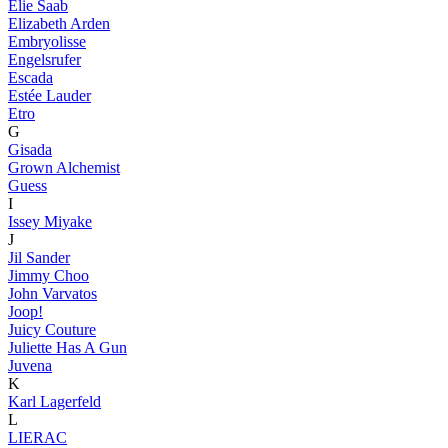
Elie Saab
Elizabeth Arden
Embryolisse
Engelsrufer
Escada
Estée Lauder
Etro
G
Gisada
Grown Alchemist
Guess
I
Issey Miyake
J
Jil Sander
Jimmy Choo
John Varvatos
Joop!
Juicy Couture
Juliette Has A Gun
Juvena
K
Karl Lagerfeld
L
LIERAC