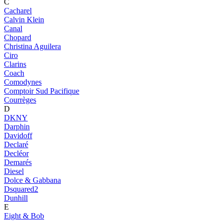
C
Cacharel
Calvin Klein
Canal
Chopard
Christina Aguilera
Ciro
Clarins
Coach
Comodynes
Comptoir Sud Pacifique
Courrèges
D
DKNY
Darphin
Davidoff
Declaré
Decléor
Demarés
Diesel
Dolce & Gabbana
Dsquared2
Dunhill
E
Eight & Bob