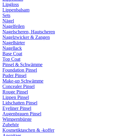
Lipgloss
Lippenbalsam
Sets
Nägel
Nagelfeilen
Nagelscheren, Hautscheren
Nagelzwicker & Zangen
Nagelhärter
Nagellack
Base Coat
Top Coat
Pinsel & Schwämme
Foundation Pinsel
Puder Pinsel
Make-up Schwämme
Concealer Pinsel
Rouge Pinsel
Lippen Pinsel
Lidschatten Pinsel
Eyeliner Pinsel
Augenbrauen Pinsel
Wimpernbürste
Zubehör
Kosmetiktaschen & -koffer
Anspitzer