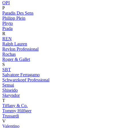
OPI
P
Paradis Des Sens
Philipp Plein
Phyto
Prada
R
REN
Ralph Lauren
Revlon Professional
Rochas
Roger & Gallet
S
SBT
Salvatore Ferragamo
Schwarzkopf Professional
Sensai
Shiseido
Skeyndor
T
Tiffany & Co.
Tommy Hilfiger
Trussardi
V
Valentino