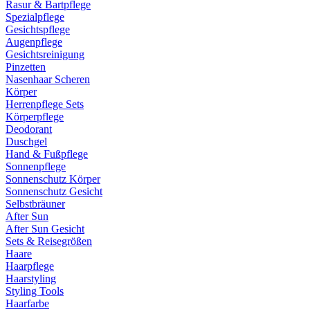
Rasur & Bartpflege
Spezialpflege
Gesichtspflege
Augenpflege
Gesichtsreinigung
Pinzetten
Nasenhaar Scheren
Körper
Herrenpflege Sets
Körperpflege
Deodorant
Duschgel
Hand & Fußpflege
Sonnenpflege
Sonnenschutz Körper
Sonnenschutz Gesicht
Selbstbräuner
After Sun
After Sun Gesicht
Sets & Reisegrößen
Haare
Haarpflege
Haarstyling
Styling Tools
Haarfarbe