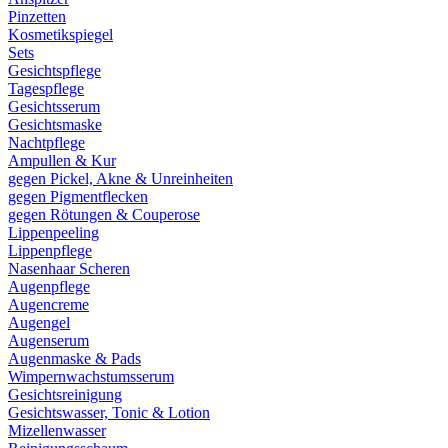
Pinzetten
Kosmetikspiegel
Sets
Gesichtspflege
Tagespflege
Gesichtsserum
Gesichtsmaske
Nachtpflege
Ampullen & Kur
gegen Pickel, Akne & Unreinheiten
gegen Pigmentflecken
gegen Rötungen & Couperose
Lippenpeeling
Lippenpflege
Nasenhaar Scheren
Augenpflege
Augencreme
Augengel
Augenserum
Augenmaske & Pads
Wimpernwachstumsserum
Gesichtsreinigung
Gesichtswasser, Tonic & Lotion
Mizellenwasser