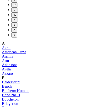
U
V
W
X
Y
Z
#
A
Aerin
American Crew
Aramis
Armani
Atkinsons
Avela
Azzaro
B
Baldessarini
Bench
Biotherm Homme
Bond No. 9
Boucheron
Bridgerton