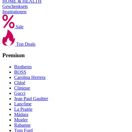
HOME & HEALTH
Geschenksets
Inspirationen
Sale
Top Deals
Premium
Biotherm
BOSS
Carolina Herrera
Chloé
Clinique
Gucci
Jean Paul Gaultier
Lancôme
La Prairie
Mádara
Mugler
Rabanne
Tom Ford