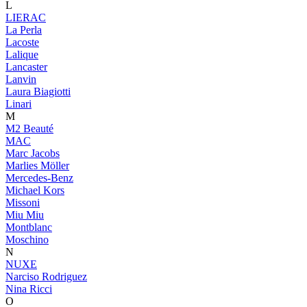
L
LIERAC
La Perla
Lacoste
Lalique
Lancaster
Lanvin
Laura Biagiotti
Linari
M
M2 Beauté
MAC
Marc Jacobs
Marlies Möller
Mercedes-Benz
Michael Kors
Missoni
Miu Miu
Montblanc
Moschino
N
NUXE
Narciso Rodriguez
Nina Ricci
O