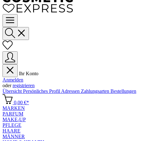
Ihr Konto
Anmelden
oder
registrieren
Übersicht
Persönliches Profil
Adressen
Zahlungsarten
Bestellungen
0,00 €*
MARKEN
PARFUM
MAKE-UP
PFLEGE
HAARE
MÄNNER