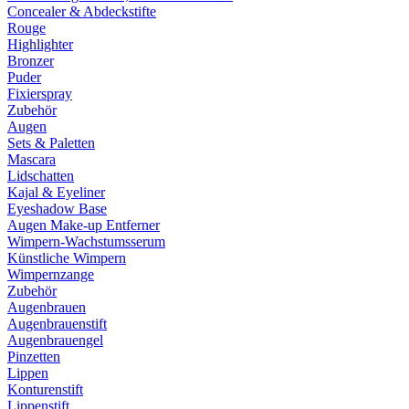
Concealer & Abdeckstifte
Rouge
Highlighter
Bronzer
Puder
Fixierspray
Zubehör
Augen
Sets & Paletten
Mascara
Lidschatten
Kajal & Eyeliner
Eyeshadow Base
Augen Make-up Entferner
Wimpern-Wachstumsserum
Künstliche Wimpern
Wimpernzange
Zubehör
Augenbrauen
Augenbrauenstift
Augenbrauengel
Pinzetten
Lippen
Konturenstift
Lippenstift