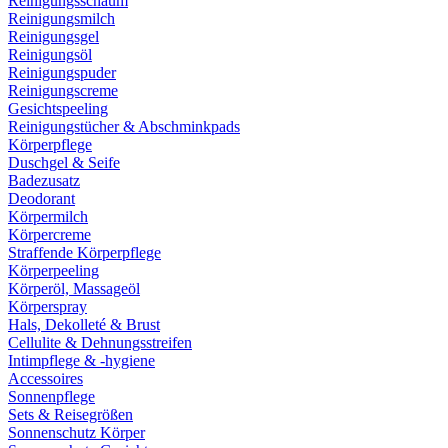
Reinigungsschaum
Reinigungsmilch
Reinigungsgel
Reinigungsöl
Reinigungspuder
Reinigungscreme
Gesichtspeeling
Reinigungstücher & Abschminkpads
Körperpflege
Duschgel & Seife
Badezusatz
Deodorant
Körpermilch
Körpercreme
Straffende Körperpflege
Körperpeeling
Körperöl, Massageöl
Körperspray
Hals, Dekolleté & Brust
Cellulite & Dehnungsstreifen
Intimpflege & -hygiene
Accessoires
Sonnenpflege
Sets & Reisegrößen
Sonnenschutz Körper