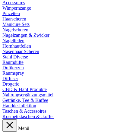
Accessoires
Wimpernzange
Pinzetten
Haarscheren
Manicure Sets
Nagelscheren
Nagelzangen & Zwicker
Nagelfeilen
Hornhautfeilen
Nasenhaar Scheren
Stahl Diverse
Raumdüfte
Duftkerzen
Raumspray
Diffuser
Drogerie
CBD & Hanf Produkte
Nahrungsergänzungsmittel
Getränke, Tee & Kaffee
Handdesinfektion
Taschen & Accessoires
Kosmetiktaschen & -koffer
Menü