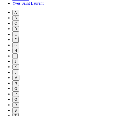
Yves Saint Laurent
A
B
C
D
E
F
G
H
I
J
K
L
M
N
O
P
Q
R
S
T