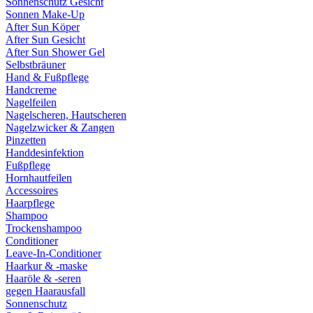
Sonnenschutz Gesicht
Sonnen Make-Up
After Sun Köper
After Sun Gesicht
After Sun Shower Gel
Selbstbräuner
Hand & Fußpflege
Handcreme
Nagelfeilen
Nagelscheren, Hautscheren
Nagelzwicker & Zangen
Pinzetten
Handdesinfektion
Fußpflege
Hornhautfeilen
Accessoires
Haarpflege
Shampoo
Trockenshampoo
Conditioner
Leave-In-Conditioner
Haarkur & -maske
Haaröle & -seren
gegen Haarausfall
Sonnenschutz