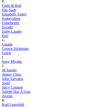
E
Eight & Bob
Elie Saab
Elizabeth Arden
Embryolisse
Engelsrufer
Escada
Estée Lauder
Etro
G
Gisada
Grown Alchemist
Guess
I
Issey Miyake
J
Jil Sander
Jimmy Choo
John Varvatos
Joop!
Juicy Couture
Juliette Has A Gun
Juvena
K
Karl Lagerfeld