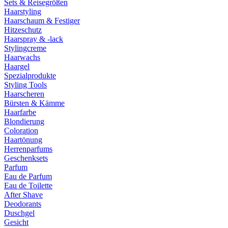
Sets & Reisegrößen
Haarstyling
Haarschaum & Festiger
Hitzeschutz
Haarspray & -lack
Stylingcreme
Haarwachs
Haargel
Spezialprodukte
Styling Tools
Haarscheren
Bürsten & Kämme
Haarfarbe
Blondierung
Coloration
Haartönung
Herrenparfums
Geschenksets
Parfum
Eau de Parfum
Eau de Toilette
After Shave
Deodorants
Duschgel
Gesicht