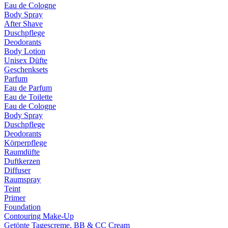
Eau de Cologne
Body Spray
After Shave
Duschpflege
Deodorants
Body Lotion
Unisex Düfte
Geschenksets
Parfum
Eau de Parfum
Eau de Toilette
Eau de Cologne
Body Spray
Duschpflege
Deodorants
Körperpflege
Raumdüfte
Duftkerzen
Diffuser
Raumspray
Teint
Primer
Foundation
Contouring Make-Up
Getönte Tagescreme, BB & CC Cream