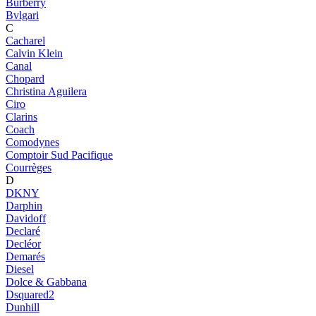
Burberry
Bvlgari
C
Cacharel
Calvin Klein
Canal
Chopard
Christina Aguilera
Ciro
Clarins
Coach
Comodynes
Comptoir Sud Pacifique
Courrèges
D
DKNY
Darphin
Davidoff
Declaré
Decléor
Demarés
Diesel
Dolce & Gabbana
Dsquared2
Dunhill