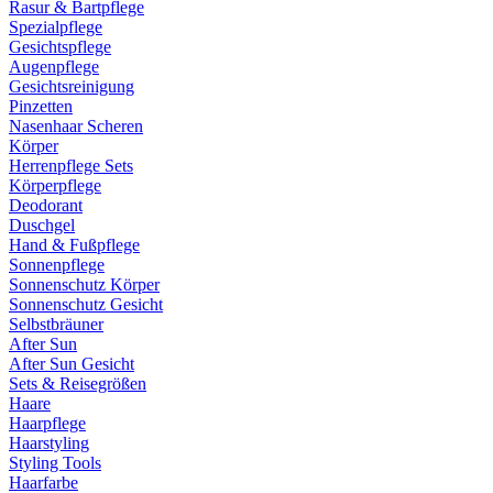
Rasur & Bartpflege
Spezialpflege
Gesichtspflege
Augenpflege
Gesichtsreinigung
Pinzetten
Nasenhaar Scheren
Körper
Herrenpflege Sets
Körperpflege
Deodorant
Duschgel
Hand & Fußpflege
Sonnenpflege
Sonnenschutz Körper
Sonnenschutz Gesicht
Selbstbräuner
After Sun
After Sun Gesicht
Sets & Reisegrößen
Haare
Haarpflege
Haarstyling
Styling Tools
Haarfarbe