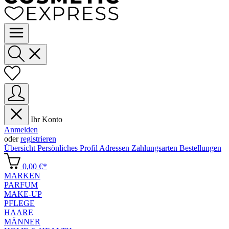
Ihr Konto
Anmelden
oder
registrieren
Übersicht
Persönliches Profil
Adressen
Zahlungsarten
Bestellungen
0,00 €*
MARKEN
PARFUM
MAKE-UP
PFLEGE
HAARE
MÄNNER