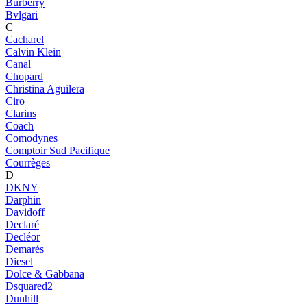
Burberry
Bvlgari
C
Cacharel
Calvin Klein
Canal
Chopard
Christina Aguilera
Ciro
Clarins
Coach
Comodynes
Comptoir Sud Pacifique
Courrèges
D
DKNY
Darphin
Davidoff
Declaré
Decléor
Demarés
Diesel
Dolce & Gabbana
Dsquared2
Dunhill