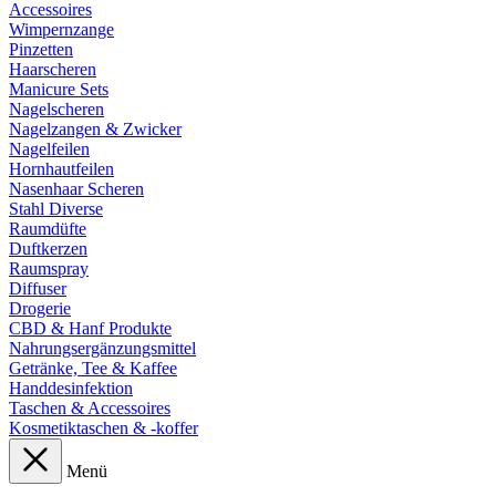
Accessoires
Wimpernzange
Pinzetten
Haarscheren
Manicure Sets
Nagelscheren
Nagelzangen & Zwicker
Nagelfeilen
Hornhautfeilen
Nasenhaar Scheren
Stahl Diverse
Raumdüfte
Duftkerzen
Raumspray
Diffuser
Drogerie
CBD & Hanf Produkte
Nahrungsergänzungsmittel
Getränke, Tee & Kaffee
Handdesinfektion
Taschen & Accessoires
Kosmetiktaschen & -koffer
Menü