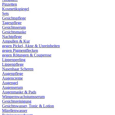
Pinzetten
Kosmetikspiegel
Sets
Gesichtspflege
Tagespflege
Gesichtsserum
Gesichtsmaske
Nachtpflege
Ampullen & Kur
gegen Pickel, Akne & Unreinheiten
gegen Pigmentflecken
gegen Rötungen & Couperose
Lippenpeeling
Lippenpflege
Nasenhaar Scheren
Augenpflege
Augencreme
Augengel
Augenserum
Augenmaske & Pads
Wimpernwachstumsserum
Gesichtsreinigung
Gesichtswasser, Tonic & Lotion
Mizellenwasser