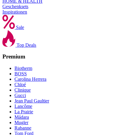
HOME & HEALTH
Geschenksets
Inspirationen
Sale
Top Deals
Premium
Biotherm
BOSS
Carolina Herrera
Chloé
Clinique
Gucci
Jean Paul Gaultier
Lancôme
La Prairie
Mádara
Mugler
Rabanne
Tom Ford