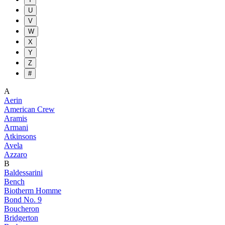
U
V
W
X
Y
Z
#
A
Aerin
American Crew
Aramis
Armani
Atkinsons
Avela
Azzaro
B
Baldessarini
Bench
Biotherm Homme
Bond No. 9
Boucheron
Bridgerton