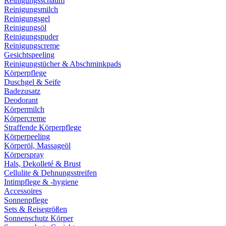
Reinigungsschaum
Reinigungsmilch
Reinigungsgel
Reinigungsöl
Reinigungspuder
Reinigungscreme
Gesichtspeeling
Reinigungstücher & Abschminkpads
Körperpflege
Duschgel & Seife
Badezusatz
Deodorant
Körpermilch
Körpercreme
Straffende Körperpflege
Körperpeeling
Körperöl, Massageöl
Körperspray
Hals, Dekolleté & Brust
Cellulite & Dehnungsstreifen
Intimpflege & -hygiene
Accessoires
Sonnenpflege
Sets & Reisegrößen
Sonnenschutz Körper