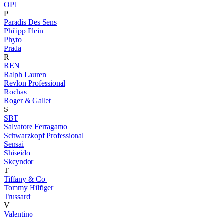
OPI
P
Paradis Des Sens
Philipp Plein
Phyto
Prada
R
REN
Ralph Lauren
Revlon Professional
Rochas
Roger & Gallet
S
SBT
Salvatore Ferragamo
Schwarzkopf Professional
Sensai
Shiseido
Skeyndor
T
Tiffany & Co.
Tommy Hilfiger
Trussardi
V
Valentino