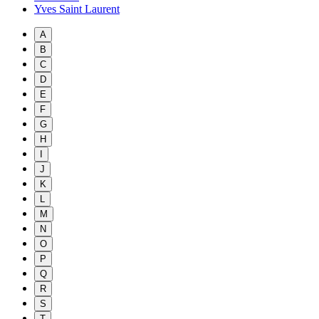
Yves Saint Laurent
A
B
C
D
E
F
G
H
I
J
K
L
M
N
O
P
Q
R
S
T