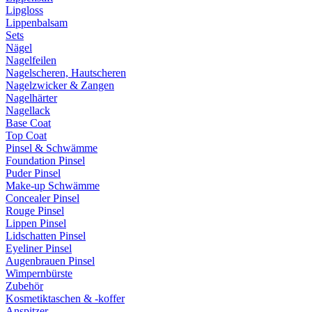
Lipgloss
Lippenbalsam
Sets
Nägel
Nagelfeilen
Nagelscheren, Hautscheren
Nagelzwicker & Zangen
Nagelhärter
Nagellack
Base Coat
Top Coat
Pinsel & Schwämme
Foundation Pinsel
Puder Pinsel
Make-up Schwämme
Concealer Pinsel
Rouge Pinsel
Lippen Pinsel
Lidschatten Pinsel
Eyeliner Pinsel
Augenbrauen Pinsel
Wimpernbürste
Zubehör
Kosmetiktaschen & -koffer
Anspitzer