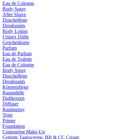
Eau de Cologne
Body Spray
After Shave
Duschpflege
Deodorants
Body Lotion
Unisex Düfte
Geschenksets
Parfum
Eau de Parfum
Eau de Toilette
Eau de Cologne
Body Spray
Duschpflege
Deodorants
Körperpflege
Raumdüfte
Duftkerzen
Diffuser
Raumspray
Teint
Primer
Foundation
Contouring Make-Up
Getönte Tagescreme, BB & CC Cream