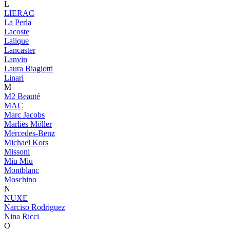
L
LIERAC
La Perla
Lacoste
Lalique
Lancaster
Lanvin
Laura Biagiotti
Linari
M
M2 Beauté
MAC
Marc Jacobs
Marlies Möller
Mercedes-Benz
Michael Kors
Missoni
Miu Miu
Montblanc
Moschino
N
NUXE
Narciso Rodriguez
Nina Ricci
O