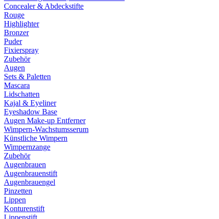
Concealer & Abdeckstifte
Rouge
Highlighter
Bronzer
Puder
Fixierspray
Zubehör
Augen
Sets & Paletten
Mascara
Lidschatten
Kajal & Eyeliner
Eyeshadow Base
Augen Make-up Entferner
Wimpern-Wachstumsserum
Künstliche Wimpern
Wimpernzange
Zubehör
Augenbrauen
Augenbrauenstift
Augenbrauengel
Pinzetten
Lippen
Konturenstift
Lippenstift