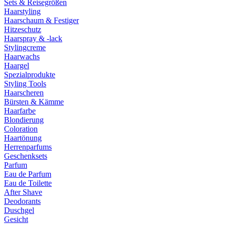
Sets & Reisegrößen
Haarstyling
Haarschaum & Festiger
Hitzeschutz
Haarspray & -lack
Stylingcreme
Haarwachs
Haargel
Spezialprodukte
Styling Tools
Haarscheren
Bürsten & Kämme
Haarfarbe
Blondierung
Coloration
Haartönung
Herrenparfums
Geschenksets
Parfum
Eau de Parfum
Eau de Toilette
After Shave
Deodorants
Duschgel
Gesicht