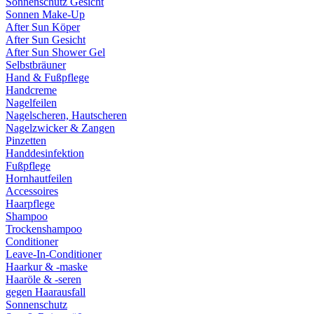
Sonnenschutz Gesicht
Sonnen Make-Up
After Sun Köper
After Sun Gesicht
After Sun Shower Gel
Selbstbräuner
Hand & Fußpflege
Handcreme
Nagelfeilen
Nagelscheren, Hautscheren
Nagelzwicker & Zangen
Pinzetten
Handdesinfektion
Fußpflege
Hornhautfeilen
Accessoires
Haarpflege
Shampoo
Trockenshampoo
Conditioner
Leave-In-Conditioner
Haarkur & -maske
Haaröle & -seren
gegen Haarausfall
Sonnenschutz