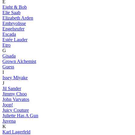
E
Eight & Bob
Elie Saab
Elizabeth Arden
Embryolisse
Engelsrufer
Escada
Estée Lauder
Etro
G
Gisada
Grown Alchemist
Guess
I
Issey Miyake
J
Jil Sander
Jimmy Choo
John Varvatos
Joop!
Juicy Couture
Juliette Has A Gun
Juvena
K
Karl Lagerfeld