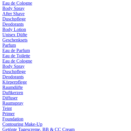
Eau de Cologne
Body Spray
After Shave
Duschpflege
Deodorants
Body Lotion
Unisex Düfte
Geschenksets
Parfum
Eau de Parfum
Eau de Toilette
Eau de Cologne
Body Spray
Duschpflege
Deodorants
Körperpflege
Raumdüfte
Duftkerzen
Diffuser
Raumspray
Teint
Primer
Foundation
Contouring Make-Up
Getönte Tagescreme, BB & CC Cream