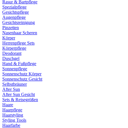
Rasur & Bartpflege
Spezialpflege
Gesichtspflege
Augenpflege
Gesichtsreinigung
Pinzetten
Nasenhaar Scheren
Körper
Herrenpflege Sets
Körperpflege
Deodorant
Duschgel
Hand & Fußpflege
Sonnenpflege
Sonnenschutz Körper
Sonnenschutz Gesicht
Selbstbräuner
After Sun
After Sun Gesicht
Sets & Reisegrößen
Haare
Haarpflege
Haarstyling
Styling Tools
Haarfarbe