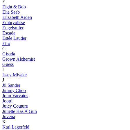
E
Eight & Bob
Elie Saab
Elizabeth Arden
Embryolisse
Engelsrufer
Escada
Estée Lauder
Etro
G
Gisada
Grown Alchemist
Guess
I
Issey Miyake
J
Jil Sander
Jimmy Choo
John Varvatos
Joop!
Juicy Couture
Juliette Has A Gun
Juvena
K
Karl Lagerfeld