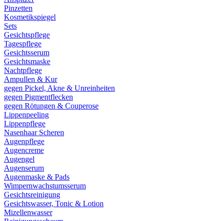
Pinzetten
Kosmetikspiegel
Sets
Gesichtspflege
Tagespflege
Gesichtsserum
Gesichtsmaske
Nachtpflege
Ampullen & Kur
gegen Pickel, Akne & Unreinheiten
gegen Pigmentflecken
gegen Rötungen & Couperose
Lippenpeeling
Lippenpflege
Nasenhaar Scheren
Augenpflege
Augencreme
Augengel
Augenserum
Augenmaske & Pads
Wimpernwachstumsserum
Gesichtsreinigung
Gesichtswasser, Tonic & Lotion
Mizellenwasser