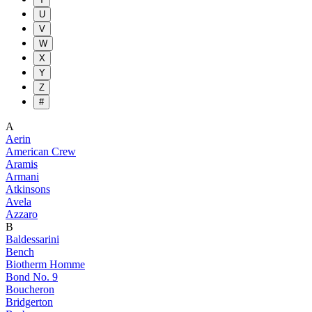
U
V
W
X
Y
Z
#
A
Aerin
American Crew
Aramis
Armani
Atkinsons
Avela
Azzaro
B
Baldessarini
Bench
Biotherm Homme
Bond No. 9
Boucheron
Bridgerton