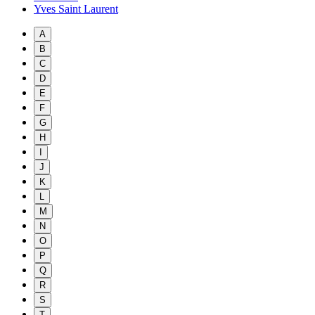
Yves Saint Laurent
A
B
C
D
E
F
G
H
I
J
K
L
M
N
O
P
Q
R
S
T