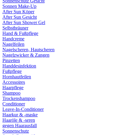
Sonnenschutz Gesicht
Sonnen Make-Up
After Sun Köper
After Sun Gesicht
After Sun Shower Gel
Selbstbräuner
Hand & Fußpflege
Handcreme
Nagelfeilen
Nagelscheren, Hautscheren
Nagelzwicker & Zangen
Pinzetten
Handdesinfektion
Fußpflege
Hornhautfeilen
Accessoires
Haarpflege
Shampoo
Trockenshampoo
Conditioner
Leave-In-Conditioner
Haarkur & -maske
Haaröle & -seren
gegen Haarausfall
Sonnenschutz