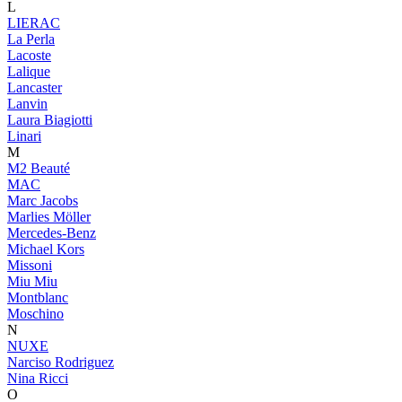
L
LIERAC
La Perla
Lacoste
Lalique
Lancaster
Lanvin
Laura Biagiotti
Linari
M
M2 Beauté
MAC
Marc Jacobs
Marlies Möller
Mercedes-Benz
Michael Kors
Missoni
Miu Miu
Montblanc
Moschino
N
NUXE
Narciso Rodriguez
Nina Ricci
O