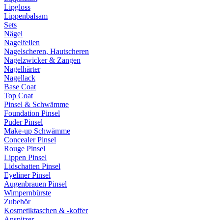
Lipgloss
Lippenbalsam
Sets
Nägel
Nagelfeilen
Nagelscheren, Hautscheren
Nagelzwicker & Zangen
Nagelhärter
Nagellack
Base Coat
Top Coat
Pinsel & Schwämme
Foundation Pinsel
Puder Pinsel
Make-up Schwämme
Concealer Pinsel
Rouge Pinsel
Lippen Pinsel
Lidschatten Pinsel
Eyeliner Pinsel
Augenbrauen Pinsel
Wimpernbürste
Zubehör
Kosmetiktaschen & -koffer
Anspitzer