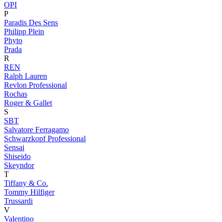
OPI
P
Paradis Des Sens
Philipp Plein
Phyto
Prada
R
REN
Ralph Lauren
Revlon Professional
Rochas
Roger & Gallet
S
SBT
Salvatore Ferragamo
Schwarzkopf Professional
Sensai
Shiseido
Skeyndor
T
Tiffany & Co.
Tommy Hilfiger
Trussardi
V
Valentino