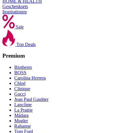
HOME & HEALTH
Geschenksets
Inspirationen
Sale
Top Deals
Premium
Biotherm
BOSS
Carolina Herrera
Chloé
Clinique
Gucci
Jean Paul Gaultier
Lancôme
La Prairie
Mádara
Mugler
Rabanne
Tom Ford