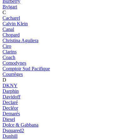
Burberry
Bvlgari
C
Cacharel
Calvin Klein
Canal
Chopard
Christina Aguilera
Ciro
Clarins
Coach
Comodynes
Comptoir Sud Pacifique
Courrèges
D
DKNY
Darphin
Davidoff
Declaré
Decléor
Demarés
Diesel
Dolce & Gabbana
Dsquared2
Dunhill