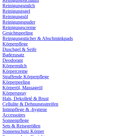
Reinigungsschaum
Reinigungsmilch
Reinigungsgel
Reinigungsöl
Reinigungspuder
Reinigungscreme
Gesichtspeeling
Reinigungstücher & Abschminkpads
Körperpflege
Duschgel & Seife
Badezusatz
Deodorant
Körpermilch
Körpercreme
Straffende Körperpflege
Körperpeeling
Körperöl, Massageöl
Körperspray
Hals, Dekolleté & Brust
Cellulite & Dehnungsstreifen
Intimpflege & -hygiene
Accessoires
Sonnenpflege
Sets & Reisegrößen
Sonnenschutz Körper