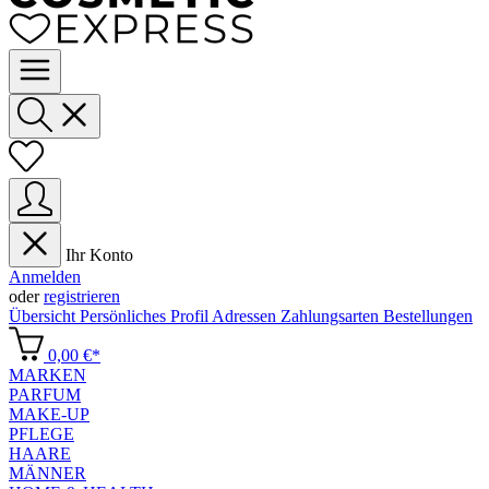
Ihr Konto
Anmelden
oder
registrieren
Übersicht
Persönliches Profil
Adressen
Zahlungsarten
Bestellungen
0,00 €*
MARKEN
PARFUM
MAKE-UP
PFLEGE
HAARE
MÄNNER