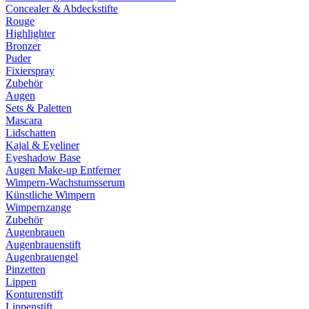
Concealer & Abdeckstifte
Rouge
Highlighter
Bronzer
Puder
Fixierspray
Zubehör
Augen
Sets & Paletten
Mascara
Lidschatten
Kajal & Eyeliner
Eyeshadow Base
Augen Make-up Entferner
Wimpern-Wachstumsserum
Künstliche Wimpern
Wimpernzange
Zubehör
Augenbrauen
Augenbrauenstift
Augenbrauengel
Pinzetten
Lippen
Konturenstift
Lippenstift