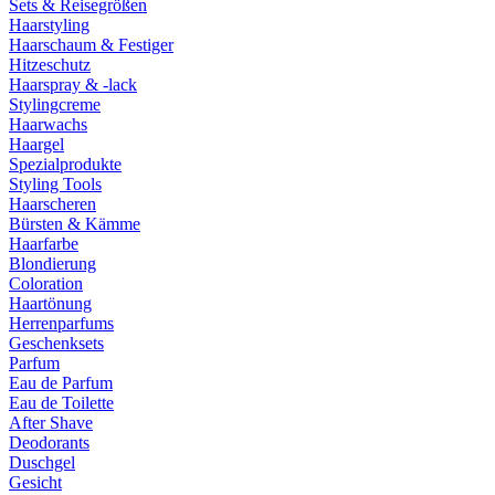
Sets & Reisegrößen
Haarstyling
Haarschaum & Festiger
Hitzeschutz
Haarspray & -lack
Stylingcreme
Haarwachs
Haargel
Spezialprodukte
Styling Tools
Haarscheren
Bürsten & Kämme
Haarfarbe
Blondierung
Coloration
Haartönung
Herrenparfums
Geschenksets
Parfum
Eau de Parfum
Eau de Toilette
After Shave
Deodorants
Duschgel
Gesicht