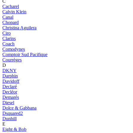
C
Cacharel
Calvin Klein
Canal
Chopard
Christina Aguilera
Ciro
Clarins
Coach
Comodynes
Comptoir Sud Pacifique
Courrèges
D
DKNY
Darphin
Davidoff
Declaré
Decléor
Demarés
Diesel
Dolce & Gabbana
Dsquared2
Dunhill
E
Eight & Bob