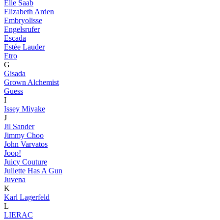
Elie Saab
Elizabeth Arden
Embryolisse
Engelsrufer
Escada
Estée Lauder
Etro
G
Gisada
Grown Alchemist
Guess
I
Issey Miyake
J
Jil Sander
Jimmy Choo
John Varvatos
Joop!
Juicy Couture
Juliette Has A Gun
Juvena
K
Karl Lagerfeld
L
LIERAC