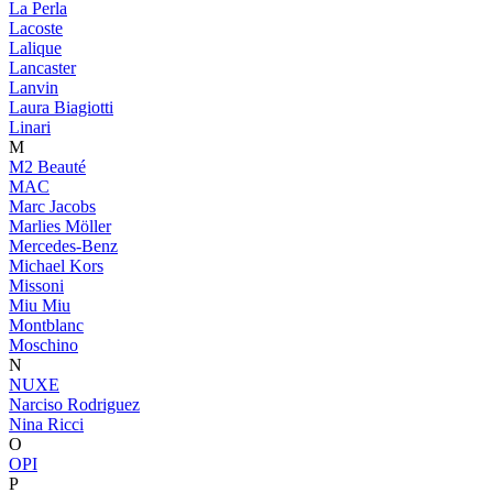
La Perla
Lacoste
Lalique
Lancaster
Lanvin
Laura Biagiotti
Linari
M
M2 Beauté
MAC
Marc Jacobs
Marlies Möller
Mercedes-Benz
Michael Kors
Missoni
Miu Miu
Montblanc
Moschino
N
NUXE
Narciso Rodriguez
Nina Ricci
O
OPI
P