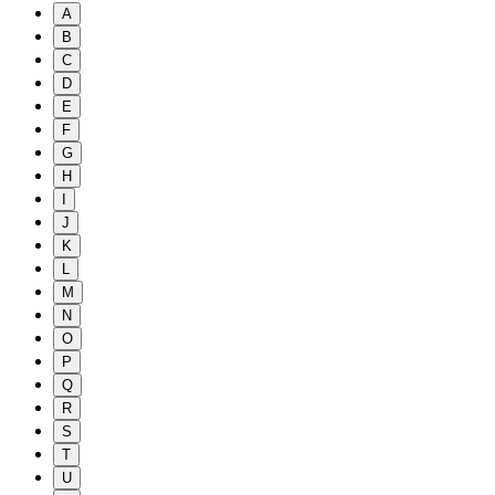
A
B
C
D
E
F
G
H
I
J
K
L
M
N
O
P
Q
R
S
T
U