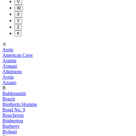
V
W
X
Y
Z
#
A
Aerin
American Crew
Aramis
Armani
Atkinsons
Avela
Azzaro
B
Baldessarini
Bench
Biotherm Homme
Bond No. 9
Boucheron
Bridgerton
Burberry
Bvlgari