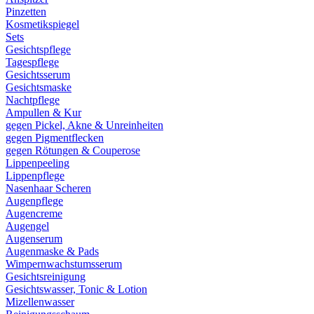
Pinzetten
Kosmetikspiegel
Sets
Gesichtspflege
Tagespflege
Gesichtsserum
Gesichtsmaske
Nachtpflege
Ampullen & Kur
gegen Pickel, Akne & Unreinheiten
gegen Pigmentflecken
gegen Rötungen & Couperose
Lippenpeeling
Lippenpflege
Nasenhaar Scheren
Augenpflege
Augencreme
Augengel
Augenserum
Augenmaske & Pads
Wimpernwachstumsserum
Gesichtsreinigung
Gesichtswasser, Tonic & Lotion
Mizellenwasser