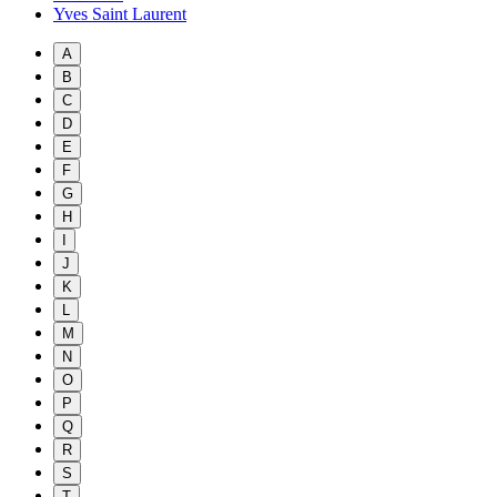
Yves Saint Laurent
A
B
C
D
E
F
G
H
I
J
K
L
M
N
O
P
Q
R
S
T