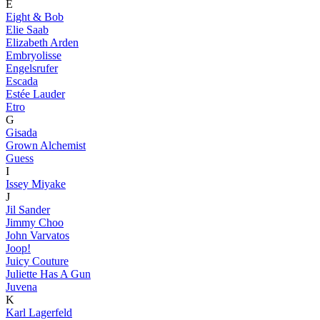
E
Eight & Bob
Elie Saab
Elizabeth Arden
Embryolisse
Engelsrufer
Escada
Estée Lauder
Etro
G
Gisada
Grown Alchemist
Guess
I
Issey Miyake
J
Jil Sander
Jimmy Choo
John Varvatos
Joop!
Juicy Couture
Juliette Has A Gun
Juvena
K
Karl Lagerfeld