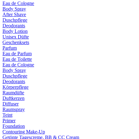
Eau de Cologne
Body Spray
After Shave
Duschpflege
Deodorants
Body Lotion
Unisex Düfte
Geschenksets
Parfum
Eau de Parfum
Eau de Toilette
Eau de Cologne
Body Spray
Duschpflege
Deodorants
Körperpflege
Raumdüfte
Duftkerzen
Diffuser
Raumspray
Teint
Primer
Foundation
Contouring Make-Up
Getönte Tagescreme, BB & CC Cream