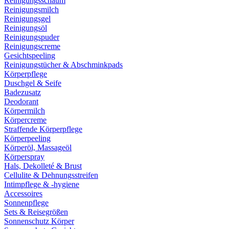
Reinigungsschaum
Reinigungsmilch
Reinigungsgel
Reinigungsöl
Reinigungspuder
Reinigungscreme
Gesichtspeeling
Reinigungstücher & Abschminkpads
Körperpflege
Duschgel & Seife
Badezusatz
Deodorant
Körpermilch
Körpercreme
Straffende Körperpflege
Körperpeeling
Körperöl, Massageöl
Körperspray
Hals, Dekolleté & Brust
Cellulite & Dehnungsstreifen
Intimpflege & -hygiene
Accessoires
Sonnenpflege
Sets & Reisegrößen
Sonnenschutz Körper