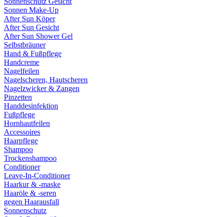
Sonnenschutz Gesicht
Sonnen Make-Up
After Sun Köper
After Sun Gesicht
After Sun Shower Gel
Selbstbräuner
Hand & Fußpflege
Handcreme
Nagelfeilen
Nagelscheren, Hautscheren
Nagelzwicker & Zangen
Pinzetten
Handdesinfektion
Fußpflege
Hornhautfeilen
Accessoires
Haarpflege
Shampoo
Trockenshampoo
Conditioner
Leave-In-Conditioner
Haarkur & -maske
Haaröle & -seren
gegen Haarausfall
Sonnenschutz