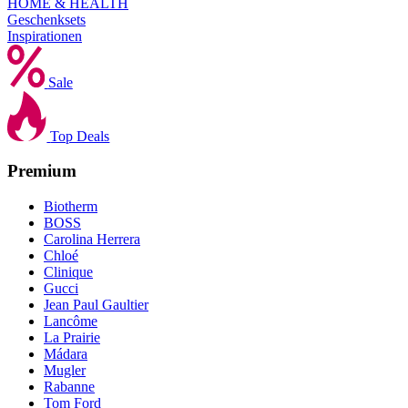
HOME & HEALTH
Geschenksets
Inspirationen
Sale
Top Deals
Premium
Biotherm
BOSS
Carolina Herrera
Chloé
Clinique
Gucci
Jean Paul Gaultier
Lancôme
La Prairie
Mádara
Mugler
Rabanne
Tom Ford