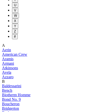
U
V
W
X
Y
Z
#
A
Aerin
American Crew
Aramis
Armani
Atkinsons
Avela
Azzaro
B
Baldessarini
Bench
Biotherm Homme
Bond No. 9
Boucheron
Bridgerton