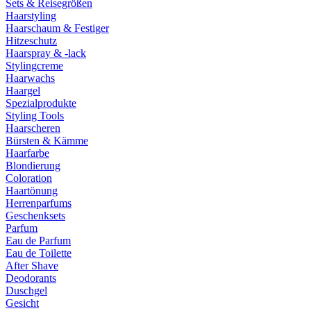
Sets & Reisegrößen
Haarstyling
Haarschaum & Festiger
Hitzeschutz
Haarspray & -lack
Stylingcreme
Haarwachs
Haargel
Spezialprodukte
Styling Tools
Haarscheren
Bürsten & Kämme
Haarfarbe
Blondierung
Coloration
Haartönung
Herrenparfums
Geschenksets
Parfum
Eau de Parfum
Eau de Toilette
After Shave
Deodorants
Duschgel
Gesicht