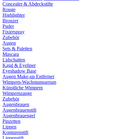
Concealer & Abdeckstifte
Rouge
Highlighter
Bronzer
Puder
Fixierspray
Zubehör
Augen
Sets & Paletten
Mascara
Lidschatten
Kajal & Eyeliner
Eyeshadow Base
Augen Make-up Entferner
Wimpern-Wachstumsserum
Künstliche Wimpern
Wimpernzange
Zubehör
Augenbrauen
Augenbrauenstift
Augenbrauengel
Pinzetten
Lippen
Konturenstift
Lippenstift