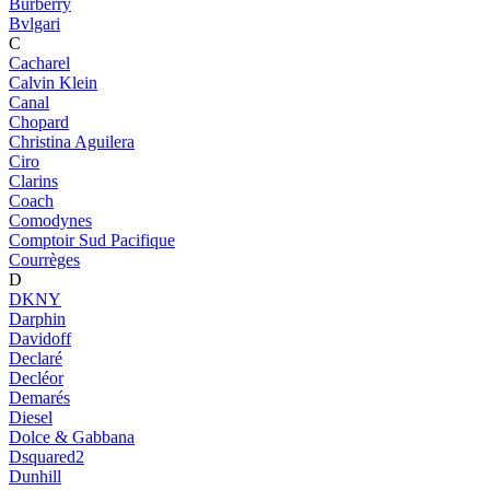
Burberry
Bvlgari
C
Cacharel
Calvin Klein
Canal
Chopard
Christina Aguilera
Ciro
Clarins
Coach
Comodynes
Comptoir Sud Pacifique
Courrèges
D
DKNY
Darphin
Davidoff
Declaré
Decléor
Demarés
Diesel
Dolce & Gabbana
Dsquared2
Dunhill