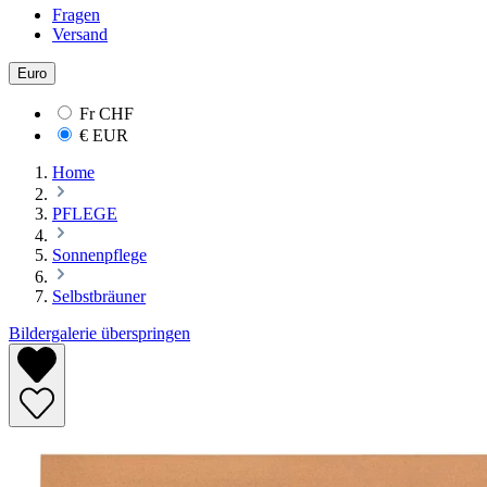
Fragen
Versand
Euro
Fr
CHF
€
EUR
Home
PFLEGE
Sonnenpflege
Selbstbräuner
Bildergalerie überspringen