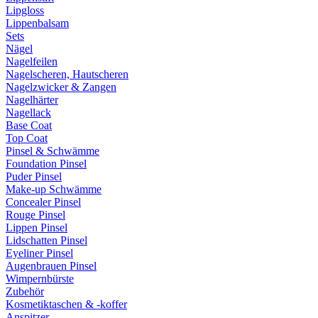
Lipgloss
Lippenbalsam
Sets
Nägel
Nagelfeilen
Nagelscheren, Hautscheren
Nagelzwicker & Zangen
Nagelhärter
Nagellack
Base Coat
Top Coat
Pinsel & Schwämme
Foundation Pinsel
Puder Pinsel
Make-up Schwämme
Concealer Pinsel
Rouge Pinsel
Lippen Pinsel
Lidschatten Pinsel
Eyeliner Pinsel
Augenbrauen Pinsel
Wimpernbürste
Zubehör
Kosmetiktaschen & -koffer
Anspitzer