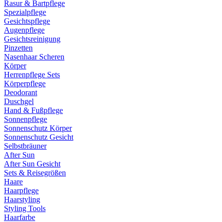
Rasur & Bartpflege
Spezialpflege
Gesichtspflege
Augenpflege
Gesichtsreinigung
Pinzetten
Nasenhaar Scheren
Körper
Herrenpflege Sets
Körperpflege
Deodorant
Duschgel
Hand & Fußpflege
Sonnenpflege
Sonnenschutz Körper
Sonnenschutz Gesicht
Selbstbräuner
After Sun
After Sun Gesicht
Sets & Reisegrößen
Haare
Haarpflege
Haarstyling
Styling Tools
Haarfarbe