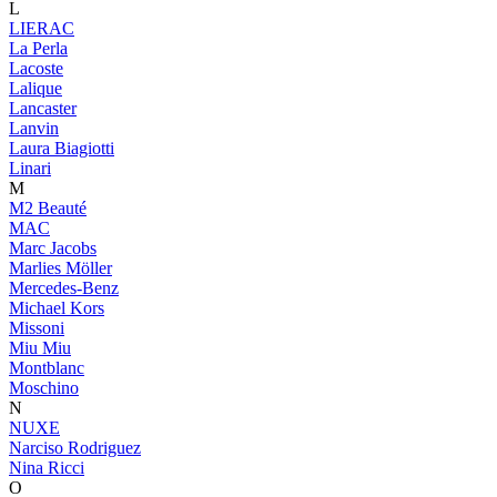
L
LIERAC
La Perla
Lacoste
Lalique
Lancaster
Lanvin
Laura Biagiotti
Linari
M
M2 Beauté
MAC
Marc Jacobs
Marlies Möller
Mercedes-Benz
Michael Kors
Missoni
Miu Miu
Montblanc
Moschino
N
NUXE
Narciso Rodriguez
Nina Ricci
O