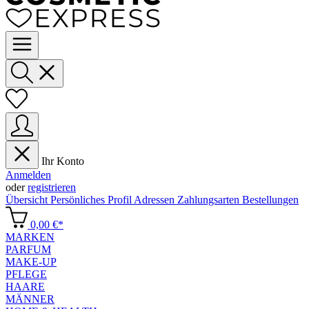
Ihr Konto
Anmelden
oder
registrieren
Übersicht
Persönliches Profil
Adressen
Zahlungsarten
Bestellungen
0,00 €*
MARKEN
PARFUM
MAKE-UP
PFLEGE
HAARE
MÄNNER