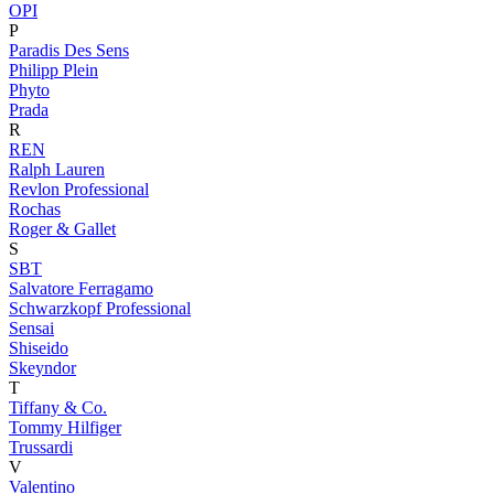
OPI
P
Paradis Des Sens
Philipp Plein
Phyto
Prada
R
REN
Ralph Lauren
Revlon Professional
Rochas
Roger & Gallet
S
SBT
Salvatore Ferragamo
Schwarzkopf Professional
Sensai
Shiseido
Skeyndor
T
Tiffany & Co.
Tommy Hilfiger
Trussardi
V
Valentino