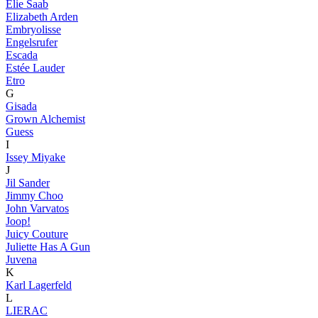
Elie Saab
Elizabeth Arden
Embryolisse
Engelsrufer
Escada
Estée Lauder
Etro
G
Gisada
Grown Alchemist
Guess
I
Issey Miyake
J
Jil Sander
Jimmy Choo
John Varvatos
Joop!
Juicy Couture
Juliette Has A Gun
Juvena
K
Karl Lagerfeld
L
LIERAC