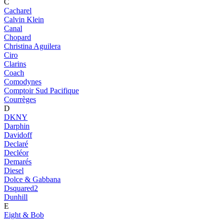
C
Cacharel
Calvin Klein
Canal
Chopard
Christina Aguilera
Ciro
Clarins
Coach
Comodynes
Comptoir Sud Pacifique
Courrèges
D
DKNY
Darphin
Davidoff
Declaré
Decléor
Demarés
Diesel
Dolce & Gabbana
Dsquared2
Dunhill
E
Eight & Bob