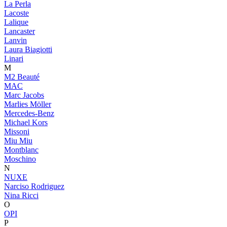
La Perla
Lacoste
Lalique
Lancaster
Lanvin
Laura Biagiotti
Linari
M
M2 Beauté
MAC
Marc Jacobs
Marlies Möller
Mercedes-Benz
Michael Kors
Missoni
Miu Miu
Montblanc
Moschino
N
NUXE
Narciso Rodriguez
Nina Ricci
O
OPI
P