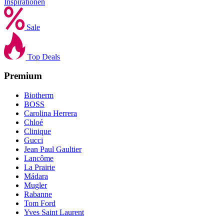
Inspirationen
Sale
Top Deals
Premium
Biotherm
BOSS
Carolina Herrera
Chloé
Clinique
Gucci
Jean Paul Gaultier
Lancôme
La Prairie
Mádara
Mugler
Rabanne
Tom Ford
Yves Saint Laurent