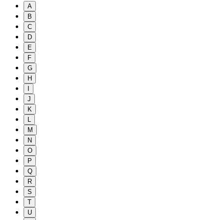
A
B
C
D
E
F
G
H
I
J
K
L
M
N
O
P
Q
R
S
T
U