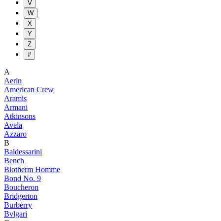
V
W
X
Y
Z
#
A
Aerin
American Crew
Aramis
Armani
Atkinsons
Avela
Azzaro
B
Baldessarini
Bench
Biotherm Homme
Bond No. 9
Boucheron
Bridgerton
Burberry
Bvlgari