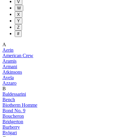
V
W
X
Y
Z
#
A
Aerin
American Crew
Aramis
Armani
Atkinsons
Avela
Azzaro
B
Baldessarini
Bench
Biotherm Homme
Bond No. 9
Boucheron
Bridgerton
Burberry
Bvlgari