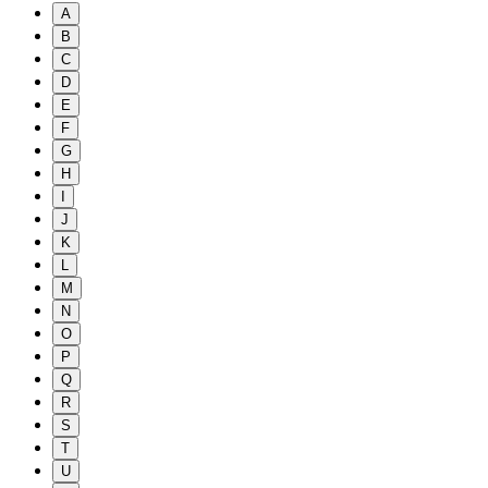
A
B
C
D
E
F
G
H
I
J
K
L
M
N
O
P
Q
R
S
T
U