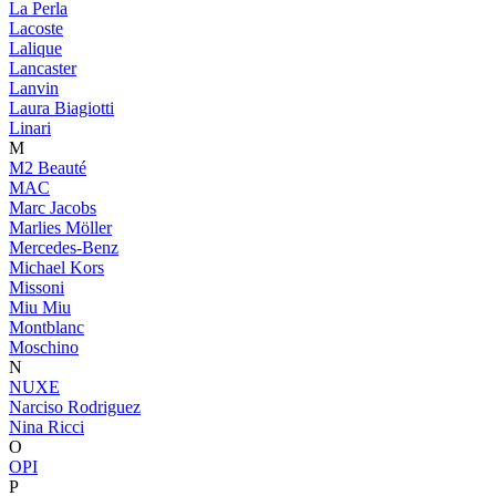
La Perla
Lacoste
Lalique
Lancaster
Lanvin
Laura Biagiotti
Linari
M
M2 Beauté
MAC
Marc Jacobs
Marlies Möller
Mercedes-Benz
Michael Kors
Missoni
Miu Miu
Montblanc
Moschino
N
NUXE
Narciso Rodriguez
Nina Ricci
O
OPI
P