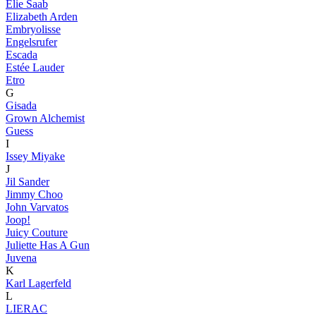
Elie Saab
Elizabeth Arden
Embryolisse
Engelsrufer
Escada
Estée Lauder
Etro
G
Gisada
Grown Alchemist
Guess
I
Issey Miyake
J
Jil Sander
Jimmy Choo
John Varvatos
Joop!
Juicy Couture
Juliette Has A Gun
Juvena
K
Karl Lagerfeld
L
LIERAC