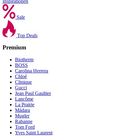
Inspirationen
Sale
Top Deals
Premium
Biotherm
BOSS
Carolina Herrera
Chloé
Clinique
Gucci
Jean Paul Gaultier
Lancôme
La Prairie
Mádara
Mugler
Rabanne
Tom Ford
Yves Saint Laurent