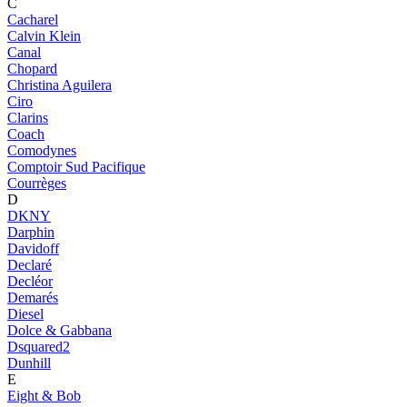
C
Cacharel
Calvin Klein
Canal
Chopard
Christina Aguilera
Ciro
Clarins
Coach
Comodynes
Comptoir Sud Pacifique
Courrèges
D
DKNY
Darphin
Davidoff
Declaré
Decléor
Demarés
Diesel
Dolce & Gabbana
Dsquared2
Dunhill
E
Eight & Bob