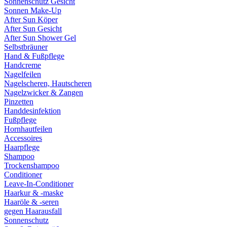
Sonnenschutz Gesicht
Sonnen Make-Up
After Sun Köper
After Sun Gesicht
After Sun Shower Gel
Selbstbräuner
Hand & Fußpflege
Handcreme
Nagelfeilen
Nagelscheren, Hautscheren
Nagelzwicker & Zangen
Pinzetten
Handdesinfektion
Fußpflege
Hornhautfeilen
Accessoires
Haarpflege
Shampoo
Trockenshampoo
Conditioner
Leave-In-Conditioner
Haarkur & -maske
Haaröle & -seren
gegen Haarausfall
Sonnenschutz