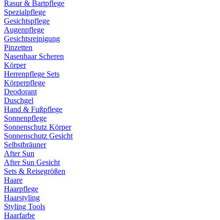
Rasur & Bartpflege
Spezialpflege
Gesichtspflege
Augenpflege
Gesichtsreinigung
Pinzetten
Nasenhaar Scheren
Körper
Herrenpflege Sets
Körperpflege
Deodorant
Duschgel
Hand & Fußpflege
Sonnenpflege
Sonnenschutz Körper
Sonnenschutz Gesicht
Selbstbräuner
After Sun
After Sun Gesicht
Sets & Reisegrößen
Haare
Haarpflege
Haarstyling
Styling Tools
Haarfarbe