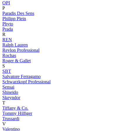
OPI
P
Paradis Des Sens
Philipp Plein
Phyto
Prada
R
REN
Ralph Lauren
Revlon Professional
Rochas
Roger & Gallet
S
SBT
Salvatore Ferragamo
Schwarzkopf Professional
Sensai
Shiseido
Skeyndor
T
Tiffany & Co.
Tommy Hilfiger
Trussardi
V
Valentino