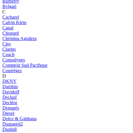
Burberry
Bvlgari
C
Cacharel
Calvin Klein
Canal
Chopard
Christina Aguilera
Ciro
Clarins
Coach
Comodynes
Comptoir Sud Pacifique
Courrèges
D
DKNY
Darphin
Davidoff
Declaré
Decléor
Demarés
Diesel
Dolce & Gabbana
Dsquared2
Dunhill