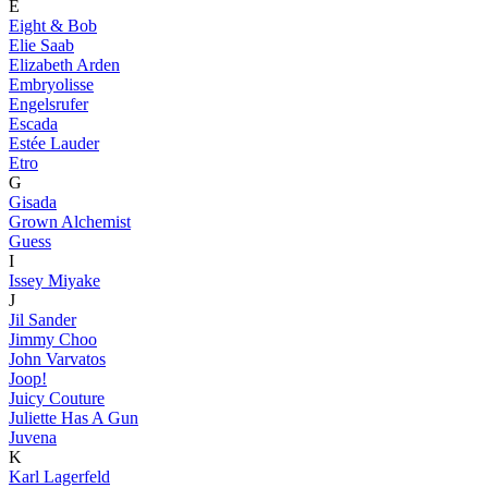
E
Eight & Bob
Elie Saab
Elizabeth Arden
Embryolisse
Engelsrufer
Escada
Estée Lauder
Etro
G
Gisada
Grown Alchemist
Guess
I
Issey Miyake
J
Jil Sander
Jimmy Choo
John Varvatos
Joop!
Juicy Couture
Juliette Has A Gun
Juvena
K
Karl Lagerfeld