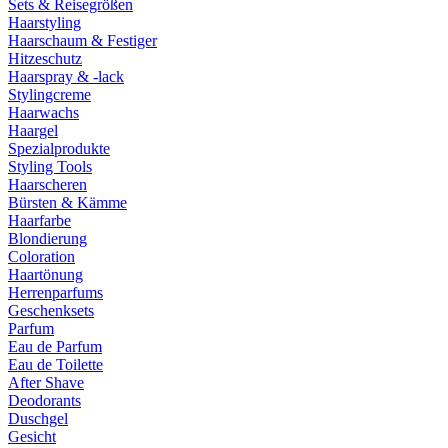
Sets & Reisegrößen
Haarstyling
Haarschaum & Festiger
Hitzeschutz
Haarspray & -lack
Stylingcreme
Haarwachs
Haargel
Spezialprodukte
Styling Tools
Haarscheren
Bürsten & Kämme
Haarfarbe
Blondierung
Coloration
Haartönung
Herrenparfums
Geschenksets
Parfum
Eau de Parfum
Eau de Toilette
After Shave
Deodorants
Duschgel
Gesicht