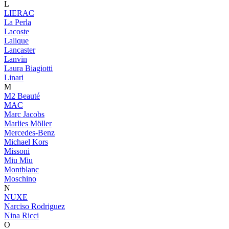
L
LIERAC
La Perla
Lacoste
Lalique
Lancaster
Lanvin
Laura Biagiotti
Linari
M
M2 Beauté
MAC
Marc Jacobs
Marlies Möller
Mercedes-Benz
Michael Kors
Missoni
Miu Miu
Montblanc
Moschino
N
NUXE
Narciso Rodriguez
Nina Ricci
O