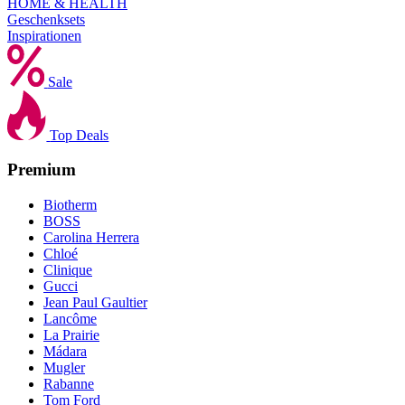
HOME & HEALTH
Geschenksets
Inspirationen
Sale
Top Deals
Premium
Biotherm
BOSS
Carolina Herrera
Chloé
Clinique
Gucci
Jean Paul Gaultier
Lancôme
La Prairie
Mádara
Mugler
Rabanne
Tom Ford