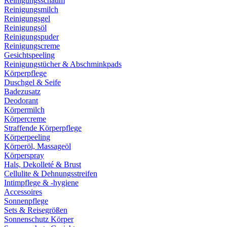
Reinigungsschaum
Reinigungsmilch
Reinigungsgel
Reinigungsöl
Reinigungspuder
Reinigungscreme
Gesichtspeeling
Reinigungstücher & Abschminkpads
Körperpflege
Duschgel & Seife
Badezusatz
Deodorant
Körpermilch
Körpercreme
Straffende Körperpflege
Körperpeeling
Körperöl, Massageöl
Körperspray
Hals, Dekolleté & Brust
Cellulite & Dehnungsstreifen
Intimpflege & -hygiene
Accessoires
Sonnenpflege
Sets & Reisegrößen
Sonnenschutz Körper