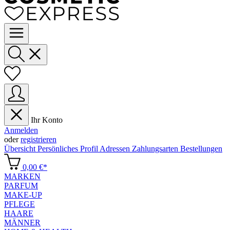
Ihr Konto
Anmelden
oder
registrieren
Übersicht
Persönliches Profil
Adressen
Zahlungsarten
Bestellungen
0,00 €*
MARKEN
PARFUM
MAKE-UP
PFLEGE
HAARE
MÄNNER