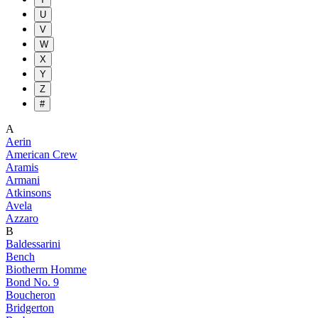
U
V
W
X
Y
Z
#
A
Aerin
American Crew
Aramis
Armani
Atkinsons
Avela
Azzaro
B
Baldessarini
Bench
Biotherm Homme
Bond No. 9
Boucheron
Bridgerton