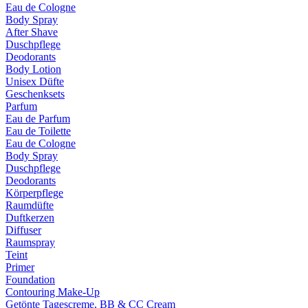
Eau de Cologne
Body Spray
After Shave
Duschpflege
Deodorants
Body Lotion
Unisex Düfte
Geschenksets
Parfum
Eau de Parfum
Eau de Toilette
Eau de Cologne
Body Spray
Duschpflege
Deodorants
Körperpflege
Raumdüfte
Duftkerzen
Diffuser
Raumspray
Teint
Primer
Foundation
Contouring Make-Up
Getönte Tagescreme, BB & CC Cream