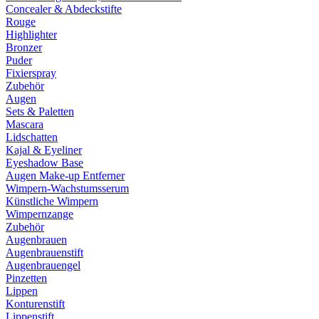
Concealer & Abdeckstifte
Rouge
Highlighter
Bronzer
Puder
Fixierspray
Zubehör
Augen
Sets & Paletten
Mascara
Lidschatten
Kajal & Eyeliner
Eyeshadow Base
Augen Make-up Entferner
Wimpern-Wachstumsserum
Künstliche Wimpern
Wimpernzange
Zubehör
Augenbrauen
Augenbrauenstift
Augenbrauengel
Pinzetten
Lippen
Konturenstift
Lippenstift