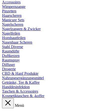
Accessoires
Wimpernzange
Pinzetten
Haarscheren
Manicure Sets
Nagelscheren
Nagelzangen & Zwicker
Nagelfeilen
Hornhautfeilen
Nasenhaar Scheren
Stahl Diverse
Raumdüfte
Duftkerzen
Raumspray
Diffuser
Drogerie
CBD & Hanf Produkte
Nahrungsergänzungsmittel
Getränke, Tee & Kaffee
Handdesinfektion
Taschen & Accessoires
Kosmetiktaschen & -koffer
Menü