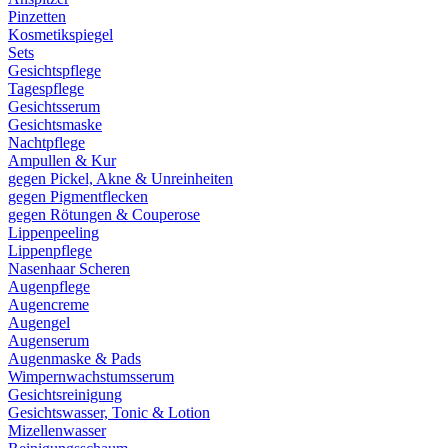
Pinzetten
Kosmetikspiegel
Sets
Gesichtspflege
Tagespflege
Gesichtsserum
Gesichtsmaske
Nachtpflege
Ampullen & Kur
gegen Pickel, Akne & Unreinheiten
gegen Pigmentflecken
gegen Rötungen & Couperose
Lippenpeeling
Lippenpflege
Nasenhaar Scheren
Augenpflege
Augencreme
Augengel
Augenserum
Augenmaske & Pads
Wimpernwachstumsserum
Gesichtsreinigung
Gesichtswasser, Tonic & Lotion
Mizellenwasser