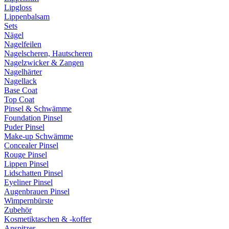
Lipgloss
Lippenbalsam
Sets
Nägel
Nagelfeilen
Nagelscheren, Hautscheren
Nagelzwicker & Zangen
Nagelhärter
Nagellack
Base Coat
Top Coat
Pinsel & Schwämme
Foundation Pinsel
Puder Pinsel
Make-up Schwämme
Concealer Pinsel
Rouge Pinsel
Lippen Pinsel
Lidschatten Pinsel
Eyeliner Pinsel
Augenbrauen Pinsel
Wimpernbürste
Zubehör
Kosmetiktaschen & -koffer
Anspitzer