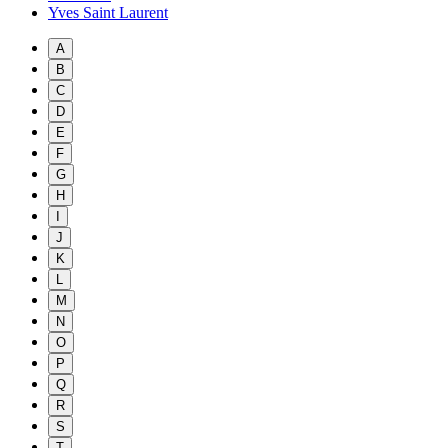
Yves Saint Laurent
A
B
C
D
E
F
G
H
I
J
K
L
M
N
O
P
Q
R
S
T