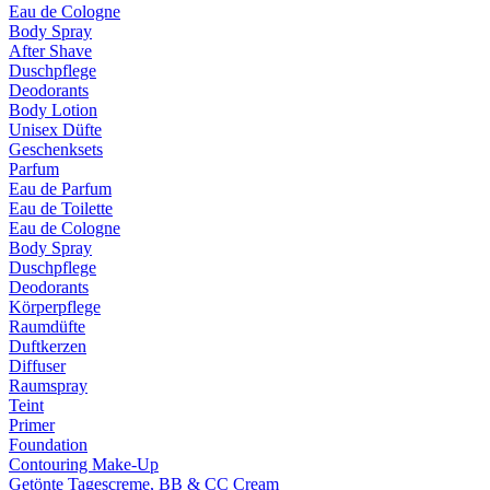
Eau de Cologne
Body Spray
After Shave
Duschpflege
Deodorants
Body Lotion
Unisex Düfte
Geschenksets
Parfum
Eau de Parfum
Eau de Toilette
Eau de Cologne
Body Spray
Duschpflege
Deodorants
Körperpflege
Raumdüfte
Duftkerzen
Diffuser
Raumspray
Teint
Primer
Foundation
Contouring Make-Up
Getönte Tagescreme, BB & CC Cream