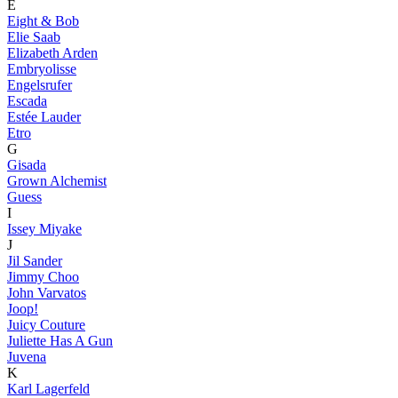
E
Eight & Bob
Elie Saab
Elizabeth Arden
Embryolisse
Engelsrufer
Escada
Estée Lauder
Etro
G
Gisada
Grown Alchemist
Guess
I
Issey Miyake
J
Jil Sander
Jimmy Choo
John Varvatos
Joop!
Juicy Couture
Juliette Has A Gun
Juvena
K
Karl Lagerfeld