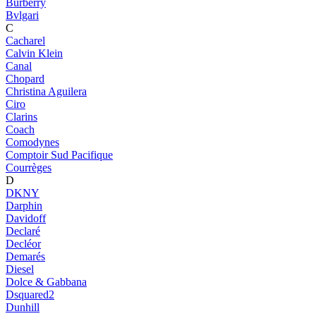
Burberry
Bvlgari
C
Cacharel
Calvin Klein
Canal
Chopard
Christina Aguilera
Ciro
Clarins
Coach
Comodynes
Comptoir Sud Pacifique
Courrèges
D
DKNY
Darphin
Davidoff
Declaré
Decléor
Demarés
Diesel
Dolce & Gabbana
Dsquared2
Dunhill