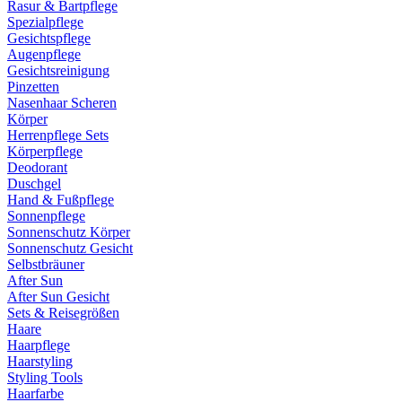
Rasur & Bartpflege
Spezialpflege
Gesichtspflege
Augenpflege
Gesichtsreinigung
Pinzetten
Nasenhaar Scheren
Körper
Herrenpflege Sets
Körperpflege
Deodorant
Duschgel
Hand & Fußpflege
Sonnenpflege
Sonnenschutz Körper
Sonnenschutz Gesicht
Selbstbräuner
After Sun
After Sun Gesicht
Sets & Reisegrößen
Haare
Haarpflege
Haarstyling
Styling Tools
Haarfarbe