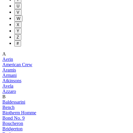
U
V
W
X
Y
Z
#
A
Aerin
American Crew
Aramis
Armani
Atkinsons
Avela
Azzaro
B
Baldessarini
Bench
Biotherm Homme
Bond No. 9
Boucheron
Bridgerton