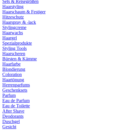
Sets & Reisegrößen
Haarstyling
Haarschaum & Festiger
Hitzeschutz
Haarspray & -lack
Stylingcreme
Haarwachs
Haargel
Spezialprodukte
Styling Tools
Haarscheren
Bürsten & Kämme
Haarfarbe
Blondierung
Coloration
Haartönung
Herrenparfums
Geschenksets
Parfum
Eau de Parfum
Eau de Toilette
After Shave
Deodorants
Duschgel
Gesicht