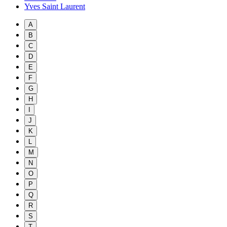
Yves Saint Laurent
A
B
C
D
E
F
G
H
I
J
K
L
M
N
O
P
Q
R
S
T