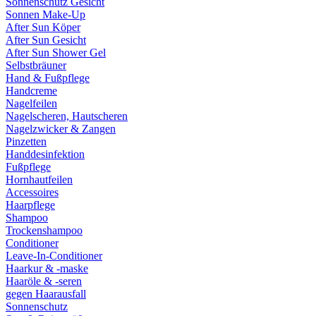
Sonnenschutz Gesicht
Sonnen Make-Up
After Sun Köper
After Sun Gesicht
After Sun Shower Gel
Selbstbräuner
Hand & Fußpflege
Handcreme
Nagelfeilen
Nagelscheren, Hautscheren
Nagelzwicker & Zangen
Pinzetten
Handdesinfektion
Fußpflege
Hornhautfeilen
Accessoires
Haarpflege
Shampoo
Trockenshampoo
Conditioner
Leave-In-Conditioner
Haarkur & -maske
Haaröle & -seren
gegen Haarausfall
Sonnenschutz