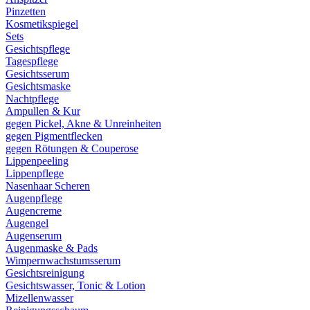
Pinzetten
Kosmetikspiegel
Sets
Gesichtspflege
Tagespflege
Gesichtsserum
Gesichtsmaske
Nachtpflege
Ampullen & Kur
gegen Pickel, Akne & Unreinheiten
gegen Pigmentflecken
gegen Rötungen & Couperose
Lippenpeeling
Lippenpflege
Nasenhaar Scheren
Augenpflege
Augencreme
Augengel
Augenserum
Augenmaske & Pads
Wimpernwachstumsserum
Gesichtsreinigung
Gesichtswasser, Tonic & Lotion
Mizellenwasser