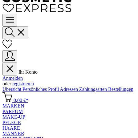
Ihr Konto
Anmelden
oder
registrieren
Übersicht
Persönliches Profil
Adressen
Zahlungsarten
Bestellungen
0,00 €*
MARKEN
PARFUM
MAKE-UP
PFLEGE
HAARE
MÄNNER