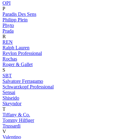
OPI
P
Paradis Des Sens
Philipp Plein
Phyto
Prada
R
REN
Ralph Lauren
Revlon Professional
Rochas
Roger & Gallet
S
SBT
Salvatore Ferragamo
Schwarzkopf Professional
Sensai
Shiseido
Skeyndor
T
Tiffany & Co.
Tommy Hilfiger
Trussardi
V
Valentino