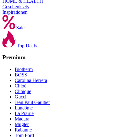
HOME & HEALTH
Geschenksets
Inspirationen
Sale
Top Deals
Premium
Biotherm
BOSS
Carolina Herrera
Chloé
Clinique
Gucci
Jean Paul Gaultier
Lancôme
La Prairie
Mádara
Mugler
Rabanne
Tom Ford