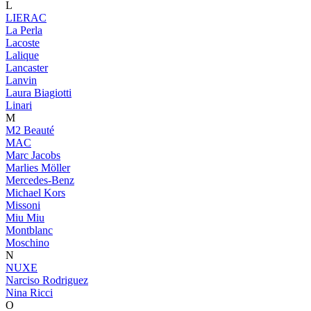
L
LIERAC
La Perla
Lacoste
Lalique
Lancaster
Lanvin
Laura Biagiotti
Linari
M
M2 Beauté
MAC
Marc Jacobs
Marlies Möller
Mercedes-Benz
Michael Kors
Missoni
Miu Miu
Montblanc
Moschino
N
NUXE
Narciso Rodriguez
Nina Ricci
O