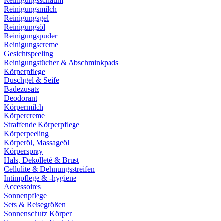
Reinigungsschaum
Reinigungsmilch
Reinigungsgel
Reinigungsöl
Reinigungspuder
Reinigungscreme
Gesichtspeeling
Reinigungstücher & Abschminkpads
Körperpflege
Duschgel & Seife
Badezusatz
Deodorant
Körpermilch
Körpercreme
Straffende Körperpflege
Körperpeeling
Körperöl, Massageöl
Körperspray
Hals, Dekolleté & Brust
Cellulite & Dehnungsstreifen
Intimpflege & -hygiene
Accessoires
Sonnenpflege
Sets & Reisegrößen
Sonnenschutz Körper