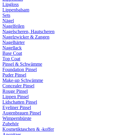
Lipgloss
Lippenbalsam
Sets
Nägel
Nagelfeilen
Nagelscheren, Hautscheren
Nagelzwicker & Zangen
Nagelhärter
Nagellack
Base Coat
Top Coat
Pinsel & Schwämme
Foundation Pinsel
Puder Pinsel
Make-up Schwämme
Concealer Pinsel
Rouge Pinsel
Lippen Pinsel
Lidschatten Pinsel
Eyeliner Pinsel
Augenbrauen Pinsel
Wimpernbürste
Zubehör
Kosmetiktaschen & -koffer
Anspitzer