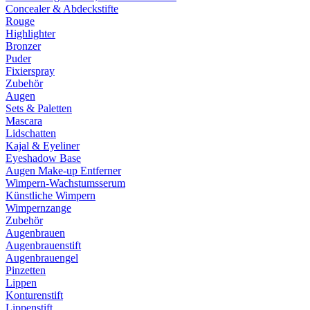
Concealer & Abdeckstifte
Rouge
Highlighter
Bronzer
Puder
Fixierspray
Zubehör
Augen
Sets & Paletten
Mascara
Lidschatten
Kajal & Eyeliner
Eyeshadow Base
Augen Make-up Entferner
Wimpern-Wachstumsserum
Künstliche Wimpern
Wimpernzange
Zubehör
Augenbrauen
Augenbrauenstift
Augenbrauengel
Pinzetten
Lippen
Konturenstift
Lippenstift