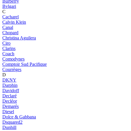
Burberry
Bvlgari
C
Cacharel
Calvin Klein
Canal
Chopard
Christina Aguilera
Ciro
Clarins
Coach
Comodynes
Comptoir Sud Pacifique
Courrèges
D
DKNY
Darphin
Davidoff
Declaré
Decléor
Demarés
Diesel
Dolce & Gabbana
Dsquared2
Dunhill