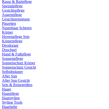
Rasur & Bartpflege
Spezialpflege
Gesichtspflege
Augenpflege
Gesichtsreinigung
Pinzetten
Nasenhaar Scheren
Körper
Herrenpflege Sets
Körperpflege
Deodorant
Duschgel
Hand & Fußpflege
Sonnenpflege
Sonnenschutz Körper
Sonnenschutz Gesicht
Selbstbräuner
After Sun
After Sun Gesicht
Sets & Reisegrößen
Haare
Haarpflege
Haarstyling
Styling Tools
Haarfarbe