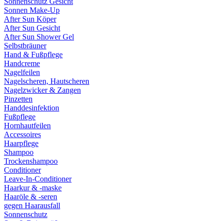
Sonnenschutz Gesicht
Sonnen Make-Up
After Sun Köper
After Sun Gesicht
After Sun Shower Gel
Selbstbräuner
Hand & Fußpflege
Handcreme
Nagelfeilen
Nagelscheren, Hautscheren
Nagelzwicker & Zangen
Pinzetten
Handdesinfektion
Fußpflege
Hornhautfeilen
Accessoires
Haarpflege
Shampoo
Trockenshampoo
Conditioner
Leave-In-Conditioner
Haarkur & -maske
Haaröle & -seren
gegen Haarausfall
Sonnenschutz