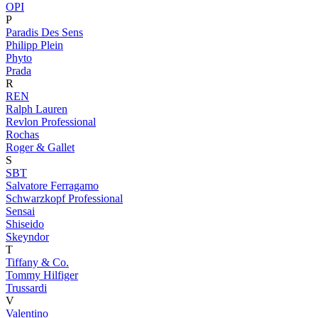
OPI
P
Paradis Des Sens
Philipp Plein
Phyto
Prada
R
REN
Ralph Lauren
Revlon Professional
Rochas
Roger & Gallet
S
SBT
Salvatore Ferragamo
Schwarzkopf Professional
Sensai
Shiseido
Skeyndor
T
Tiffany & Co.
Tommy Hilfiger
Trussardi
V
Valentino