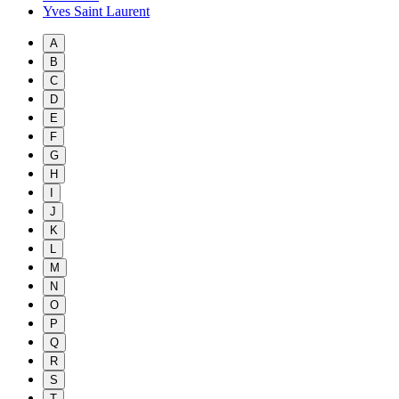
Yves Saint Laurent
A
B
C
D
E
F
G
H
I
J
K
L
M
N
O
P
Q
R
S
T