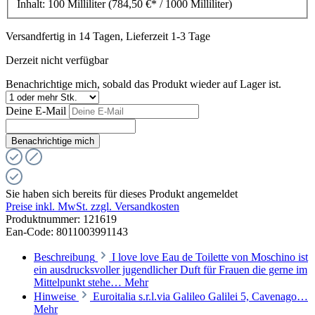
Inhalt:
100 Milliliter
(784,50 €* / 1000 Milliliter)
Versandfertig in 14 Tagen, Lieferzeit 1-3 Tage
Derzeit nicht verfügbar
Benachrichtige mich, sobald das Produkt wieder auf Lager ist.
Deine E-Mail
Benachrichtige mich
Sie haben sich bereits für dieses Produkt angemeldet
Preise inkl. MwSt. zzgl. Versandkosten
Produktnummer:
121619
Ean-Code: 8011003991143
Beschreibung
I love love Eau de Toilette von Moschino ist
ein ausdrucksvoller jugendlicher Duft für Frauen die gerne im
Mittelpunkt stehe…
Mehr
Hinweise
Euroitalia s.r.l.via Galileo Galilei 5, Cavenago…
Mehr