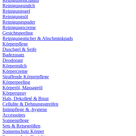
Reinigungsschaum
Reinigungsmilch
Reinigungsgel
Reinigungsöl
Reinigungspuder
Reinigungscreme
Gesichtspeeling
Reinigungstücher & Abschminkpads
Körperpflege
Duschgel & Seife
Badezusatz
Deodorant
Körpermilch
Körpercreme
Straffende Körperpflege
Körperpeeling
Körperöl, Massageöl
Körperspray
Hals, Dekolleté & Brust
Cellulite & Dehnungsstreifen
Intimpflege & -hygiene
Accessoires
Sonnenpflege
Sets & Reisegrößen
Sonnenschutz Körper