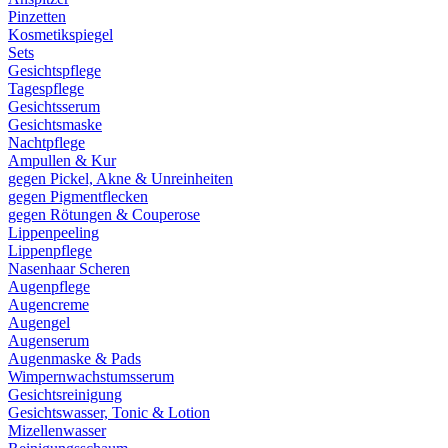
Pinzetten
Kosmetikspiegel
Sets
Gesichtspflege
Tagespflege
Gesichtsserum
Gesichtsmaske
Nachtpflege
Ampullen & Kur
gegen Pickel, Akne & Unreinheiten
gegen Pigmentflecken
gegen Rötungen & Couperose
Lippenpeeling
Lippenpflege
Nasenhaar Scheren
Augenpflege
Augencreme
Augengel
Augenserum
Augenmaske & Pads
Wimpernwachstumsserum
Gesichtsreinigung
Gesichtswasser, Tonic & Lotion
Mizellenwasser