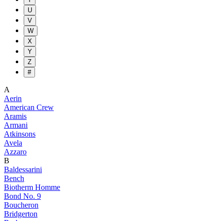
U
V
W
X
Y
Z
#
A
Aerin
American Crew
Aramis
Armani
Atkinsons
Avela
Azzaro
B
Baldessarini
Bench
Biotherm Homme
Bond No. 9
Boucheron
Bridgerton