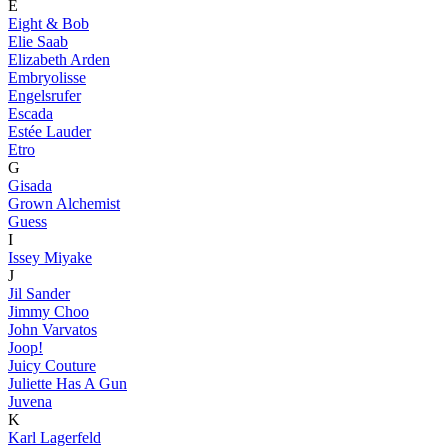
E
Eight & Bob
Elie Saab
Elizabeth Arden
Embryolisse
Engelsrufer
Escada
Estée Lauder
Etro
G
Gisada
Grown Alchemist
Guess
I
Issey Miyake
J
Jil Sander
Jimmy Choo
John Varvatos
Joop!
Juicy Couture
Juliette Has A Gun
Juvena
K
Karl Lagerfeld