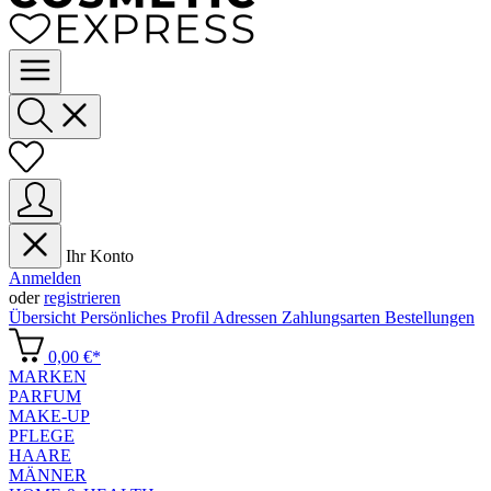
Ihr Konto
Anmelden
oder
registrieren
Übersicht
Persönliches Profil
Adressen
Zahlungsarten
Bestellungen
0,00 €*
MARKEN
PARFUM
MAKE-UP
PFLEGE
HAARE
MÄNNER