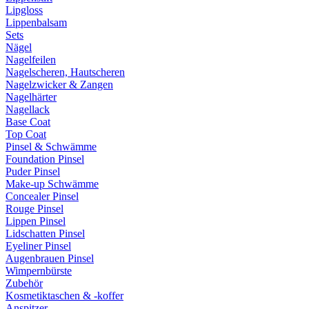
Lipgloss
Lippenbalsam
Sets
Nägel
Nagelfeilen
Nagelscheren, Hautscheren
Nagelzwicker & Zangen
Nagelhärter
Nagellack
Base Coat
Top Coat
Pinsel & Schwämme
Foundation Pinsel
Puder Pinsel
Make-up Schwämme
Concealer Pinsel
Rouge Pinsel
Lippen Pinsel
Lidschatten Pinsel
Eyeliner Pinsel
Augenbrauen Pinsel
Wimpernbürste
Zubehör
Kosmetiktaschen & -koffer
Anspitzer