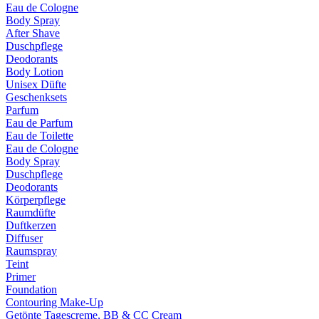
Eau de Cologne
Body Spray
After Shave
Duschpflege
Deodorants
Body Lotion
Unisex Düfte
Geschenksets
Parfum
Eau de Parfum
Eau de Toilette
Eau de Cologne
Body Spray
Duschpflege
Deodorants
Körperpflege
Raumdüfte
Duftkerzen
Diffuser
Raumspray
Teint
Primer
Foundation
Contouring Make-Up
Getönte Tagescreme, BB & CC Cream