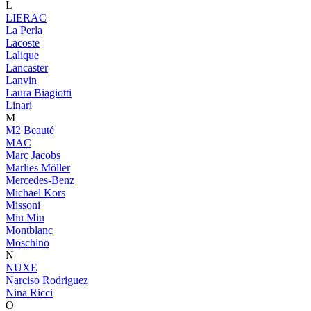
L
LIERAC
La Perla
Lacoste
Lalique
Lancaster
Lanvin
Laura Biagiotti
Linari
M
M2 Beauté
MAC
Marc Jacobs
Marlies Möller
Mercedes-Benz
Michael Kors
Missoni
Miu Miu
Montblanc
Moschino
N
NUXE
Narciso Rodriguez
Nina Ricci
O