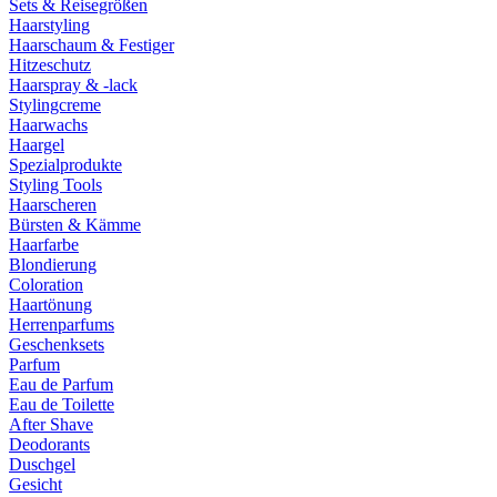
Sets & Reisegrößen
Haarstyling
Haarschaum & Festiger
Hitzeschutz
Haarspray & -lack
Stylingcreme
Haarwachs
Haargel
Spezialprodukte
Styling Tools
Haarscheren
Bürsten & Kämme
Haarfarbe
Blondierung
Coloration
Haartönung
Herrenparfums
Geschenksets
Parfum
Eau de Parfum
Eau de Toilette
After Shave
Deodorants
Duschgel
Gesicht