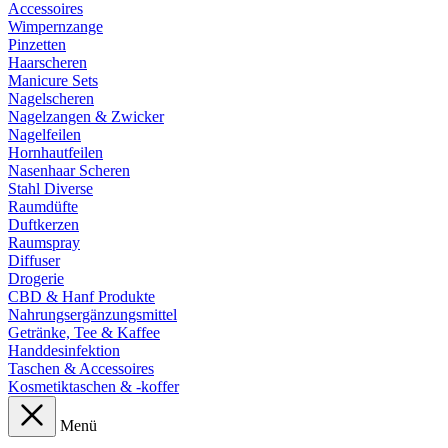
Accessoires
Wimpernzange
Pinzetten
Haarscheren
Manicure Sets
Nagelscheren
Nagelzangen & Zwicker
Nagelfeilen
Hornhautfeilen
Nasenhaar Scheren
Stahl Diverse
Raumdüfte
Duftkerzen
Raumspray
Diffuser
Drogerie
CBD & Hanf Produkte
Nahrungsergänzungsmittel
Getränke, Tee & Kaffee
Handdesinfektion
Taschen & Accessoires
Kosmetiktaschen & -koffer
Menü