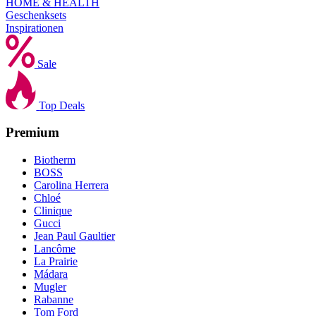
HOME & HEALTH
Geschenksets
Inspirationen
Sale
Top Deals
Premium
Biotherm
BOSS
Carolina Herrera
Chloé
Clinique
Gucci
Jean Paul Gaultier
Lancôme
La Prairie
Mádara
Mugler
Rabanne
Tom Ford