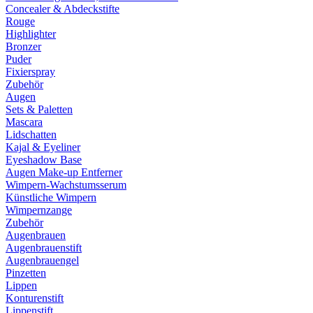
Concealer & Abdeckstifte
Rouge
Highlighter
Bronzer
Puder
Fixierspray
Zubehör
Augen
Sets & Paletten
Mascara
Lidschatten
Kajal & Eyeliner
Eyeshadow Base
Augen Make-up Entferner
Wimpern-Wachstumsserum
Künstliche Wimpern
Wimpernzange
Zubehör
Augenbrauen
Augenbrauenstift
Augenbrauengel
Pinzetten
Lippen
Konturenstift
Lippenstift