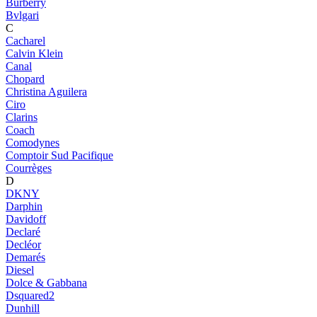
Burberry
Bvlgari
C
Cacharel
Calvin Klein
Canal
Chopard
Christina Aguilera
Ciro
Clarins
Coach
Comodynes
Comptoir Sud Pacifique
Courrèges
D
DKNY
Darphin
Davidoff
Declaré
Decléor
Demarés
Diesel
Dolce & Gabbana
Dsquared2
Dunhill