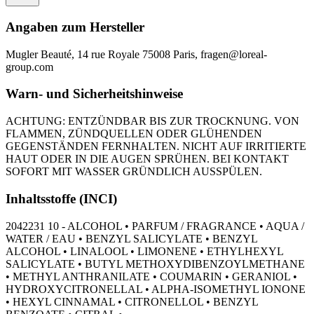
Angaben zum Hersteller
Mugler Beauté, 14 rue Royale 75008 Paris, fragen@loreal-
group.com
Warn- und Sicherheitshinweise
ACHTUNG: ENTZÜNDBAR BIS ZUR TROCKNUNG. VON
FLAMMEN, ZÜNDQUELLEN ODER GLÜHENDEN
GEGENSTÄNDEN FERNHALTEN. NICHT AUF IRRITIERTE
HAUT ODER IN DIE AUGEN SPRÜHEN. BEI KONTAKT
SOFORT MIT WASSER GRÜNDLICH AUSSPÜLEN.
Inhaltsstoffe (INCI)
2042231 10 - ALCOHOL • PARFUM / FRAGRANCE • AQUA /
WATER / EAU • BENZYL SALICYLATE • BENZYL
ALCOHOL • LINALOOL • LIMONENE • ETHYLHEXYL
SALICYLATE • BUTYL METHOXYDIBENZOYLMETHANE
• METHYL ANTHRANILATE • COUMARIN • GERANIOL •
HYDROXYCITRONELLAL • ALPHA-ISOMETHYL IONONE
• HEXYL CINNAMAL • CITRONELLOL • BENZYL