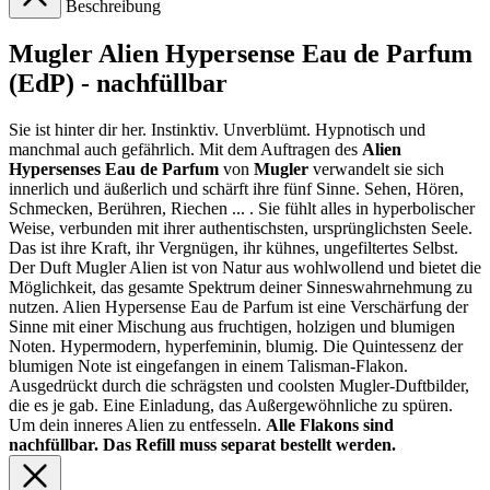
Beschreibung
Mugler Alien Hypersense Eau de Parfum
(EdP) - nachfüllbar
Sie ist hinter dir her. Instinktiv. Unverblümt. Hypnotisch und
manchmal auch gefährlich. Mit dem Auftragen des
Alien
Hypersenses Eau de Parfum
von
Mugler
verwandelt sie sich
innerlich und äußerlich und schärft ihre fünf Sinne. Sehen, Hören,
Schmecken, Berühren, Riechen ... . Sie fühlt alles in hyperbolischer
Weise, verbunden mit ihrer authentischsten, ursprünglichsten Seele.
Das ist ihre Kraft, ihr Vergnügen, ihr kühnes, ungefiltertes Selbst.
Der Duft Mugler Alien ist von Natur aus wohlwollend und bietet die
Möglichkeit, das gesamte Spektrum deiner Sinneswahrnehmung zu
nutzen. Alien Hypersense Eau de Parfum ist eine Verschärfung der
Sinne mit einer Mischung aus fruchtigen, holzigen und blumigen
Noten. Hypermodern, hyperfeminin, blumig. Die Quintessenz der
blumigen Note ist eingefangen in einem Talisman-Flakon.
Ausgedrückt durch die schrägsten und coolsten Mugler-Duftbilder,
die es je gab. Eine Einladung, das Außergewöhnliche zu spüren.
Um dein inneres Alien zu entfesseln.
Alle Flakons sind
nachfüllbar. Das Refill muss separat bestellt werden.