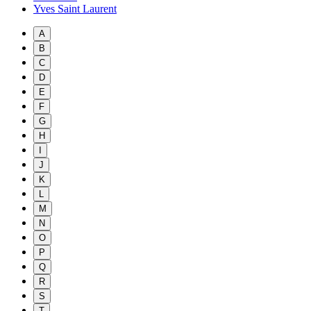
Yves Saint Laurent
A
B
C
D
E
F
G
H
I
J
K
L
M
N
O
P
Q
R
S
T