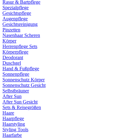
Rasur & Bartpflege
Spezialpflege
Gesichtspflege
Augenpflege
Gesichtsreinigung
Pinzetten
Nasenhaar Scheren
Körper
Herrenpflege Sets
Körperpflege
Deodorant
Duschgel
Hand & Fußpflege
Sonnenpflege
Sonnenschutz Körper
Sonnenschutz Gesicht
Selbstbräuner
After Sun
After Sun Gesicht
Sets & Reisegrößen
Haare
Haarpflege
Haarstyling
Styling Tools
Haarfarbe