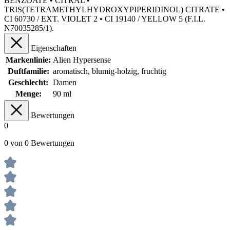
BENZOATE • CITRAL •
TRIS(TETRAMETHYLHYDROXYPIPERIDINOL) CITRATE •
CI 60730 / EXT. VIOLET 2 • CI 19140 / YELLOW 5 (F.I.L.
N70035285/1).
Eigenschaften
Markenlinie:
Alien Hypersense
Duftfamilie:
aromatisch
, blumig-holzig
, fruchtig
Geschlecht:
Damen
Menge:
90 ml
Bewertungen
0
0 von 0 Bewertungen