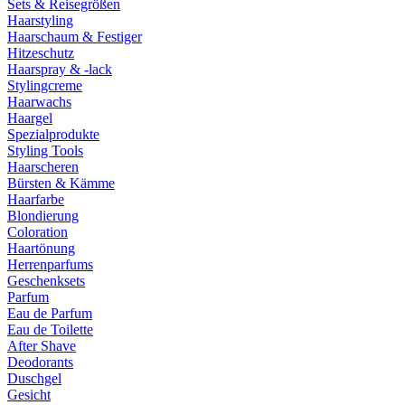
Sets & Reisegrößen
Haarstyling
Haarschaum & Festiger
Hitzeschutz
Haarspray & -lack
Stylingcreme
Haarwachs
Haargel
Spezialprodukte
Styling Tools
Haarscheren
Bürsten & Kämme
Haarfarbe
Blondierung
Coloration
Haartönung
Herrenparfums
Geschenksets
Parfum
Eau de Parfum
Eau de Toilette
After Shave
Deodorants
Duschgel
Gesicht