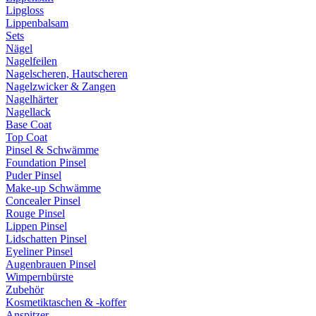
Lipgloss
Lippenbalsam
Sets
Nägel
Nagelfeilen
Nagelscheren, Hautscheren
Nagelzwicker & Zangen
Nagelhärter
Nagellack
Base Coat
Top Coat
Pinsel & Schwämme
Foundation Pinsel
Puder Pinsel
Make-up Schwämme
Concealer Pinsel
Rouge Pinsel
Lippen Pinsel
Lidschatten Pinsel
Eyeliner Pinsel
Augenbrauen Pinsel
Wimpernbürste
Zubehör
Kosmetiktaschen & -koffer
Anspitzer