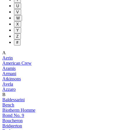
U
V
W
X
Y
Z
#
A
Aerin
American Crew
Aramis
Armani
Atkinsons
Avela
Azzaro
B
Baldessarini
Bench
Biotherm Homme
Bond No. 9
Boucheron
Bridgerton