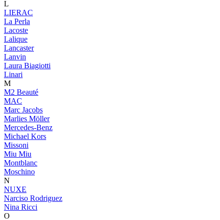
L
LIERAC
La Perla
Lacoste
Lalique
Lancaster
Lanvin
Laura Biagiotti
Linari
M
M2 Beauté
MAC
Marc Jacobs
Marlies Möller
Mercedes-Benz
Michael Kors
Missoni
Miu Miu
Montblanc
Moschino
N
NUXE
Narciso Rodriguez
Nina Ricci
O