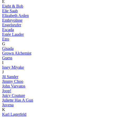
E
Eight & Bob
Elie Saab
Elizabeth Arden
Embryolisse
Engelsrufer
Escada
Estée Lauder
Etro
G
Gisada
Grown Alchemist
Guess
I
Issey Miyake
J
Jil Sander
Jimmy Choo
John Varvatos
Joop!
Juicy Couture
Juliette Has A Gun
Juvena
K
Karl Lagerfeld