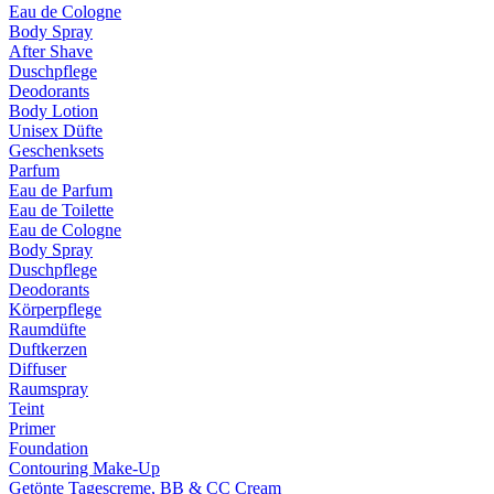
Eau de Cologne
Body Spray
After Shave
Duschpflege
Deodorants
Body Lotion
Unisex Düfte
Geschenksets
Parfum
Eau de Parfum
Eau de Toilette
Eau de Cologne
Body Spray
Duschpflege
Deodorants
Körperpflege
Raumdüfte
Duftkerzen
Diffuser
Raumspray
Teint
Primer
Foundation
Contouring Make-Up
Getönte Tagescreme, BB & CC Cream