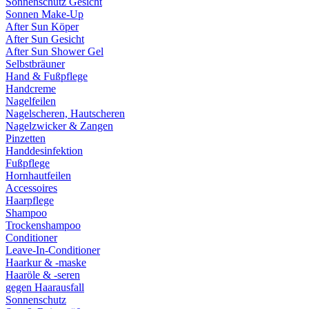
Sonnenschutz Gesicht
Sonnen Make-Up
After Sun Köper
After Sun Gesicht
After Sun Shower Gel
Selbstbräuner
Hand & Fußpflege
Handcreme
Nagelfeilen
Nagelscheren, Hautscheren
Nagelzwicker & Zangen
Pinzetten
Handdesinfektion
Fußpflege
Hornhautfeilen
Accessoires
Haarpflege
Shampoo
Trockenshampoo
Conditioner
Leave-In-Conditioner
Haarkur & -maske
Haaröle & -seren
gegen Haarausfall
Sonnenschutz