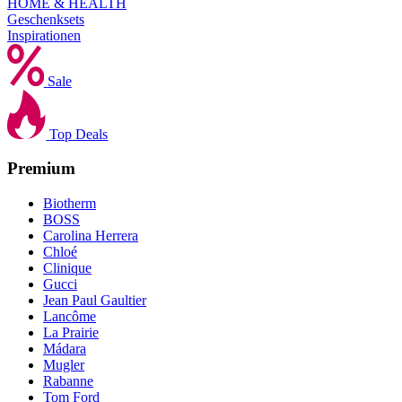
HOME & HEALTH
Geschenksets
Inspirationen
Sale
Top Deals
Premium
Biotherm
BOSS
Carolina Herrera
Chloé
Clinique
Gucci
Jean Paul Gaultier
Lancôme
La Prairie
Mádara
Mugler
Rabanne
Tom Ford