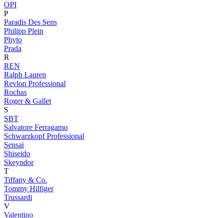
OPI
P
Paradis Des Sens
Philipp Plein
Phyto
Prada
R
REN
Ralph Lauren
Revlon Professional
Rochas
Roger & Gallet
S
SBT
Salvatore Ferragamo
Schwarzkopf Professional
Sensai
Shiseido
Skeyndor
T
Tiffany & Co.
Tommy Hilfiger
Trussardi
V
Valentino