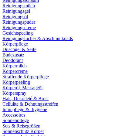
Reinigungsschaum
Reinigungsmilch
Reinigungsgel
Reinigungsöl
Reinigungspuder
Reinigungscreme
Gesichtspeeling
Reinigungstücher & Abschminkpads
Körperpflege
Duschgel & Seife
Badezusatz
Deodorant
Körpermilch
Körpercreme
Straffende Körperpflege
Körperpeeling
Körperöl, Massageöl
Körperspray
Hals, Dekolleté & Brust
Cellulite & Dehnungsstreifen
Intimpflege & -hygiene
Accessoires
Sonnenpflege
Sets & Reisegrößen
Sonnenschutz Körper