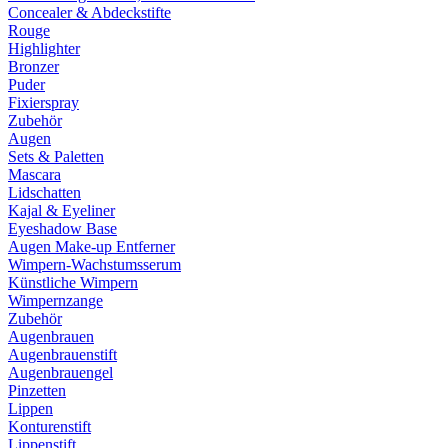
Concealer & Abdeckstifte
Rouge
Highlighter
Bronzer
Puder
Fixierspray
Zubehör
Augen
Sets & Paletten
Mascara
Lidschatten
Kajal & Eyeliner
Eyeshadow Base
Augen Make-up Entferner
Wimpern-Wachstumsserum
Künstliche Wimpern
Wimpernzange
Zubehör
Augenbrauen
Augenbrauenstift
Augenbrauengel
Pinzetten
Lippen
Konturenstift
Lippenstift