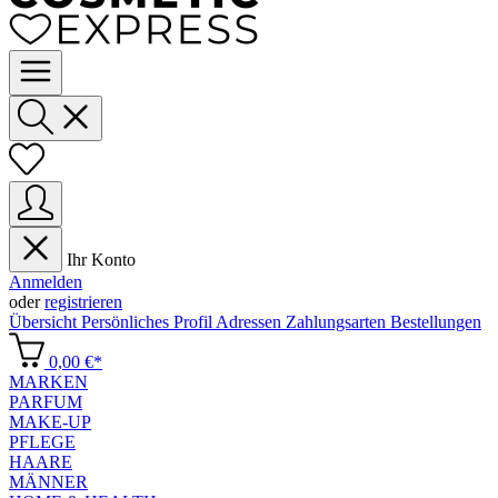
Ihr Konto
Anmelden
oder
registrieren
Übersicht
Persönliches Profil
Adressen
Zahlungsarten
Bestellungen
0,00 €*
MARKEN
PARFUM
MAKE-UP
PFLEGE
HAARE
MÄNNER