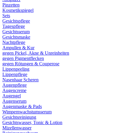
Pinzetten
Kosmetikspiegel
Sets
Gesichtspflege
Tagespflege
Gesichtsserum
Gesichtsmaske
Nachtpflege
Ampullen & Kur
gegen Pickel, Akne & Unreinheiten
gegen Pigmentflecken
gegen Rötungen & Couperose
Lippenpeeling
Lippenpflege
Nasenhaar Scheren
Augenpflege
Augencreme
Augengel
Augenserum
Augenmaske & Pads
Wimpernwachstumsserum
Gesichtsreinigung
Gesichtswasser, Tonic & Lotion
Mizellenwasser