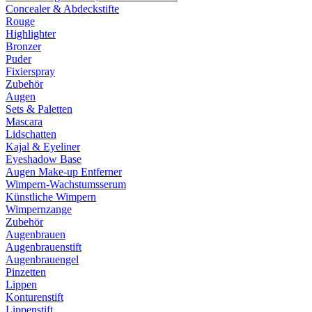
Concealer & Abdeckstifte
Rouge
Highlighter
Bronzer
Puder
Fixierspray
Zubehör
Augen
Sets & Paletten
Mascara
Lidschatten
Kajal & Eyeliner
Eyeshadow Base
Augen Make-up Entferner
Wimpern-Wachstumsserum
Künstliche Wimpern
Wimpernzange
Zubehör
Augenbrauen
Augenbrauenstift
Augenbrauengel
Pinzetten
Lippen
Konturenstift
Lippenstift