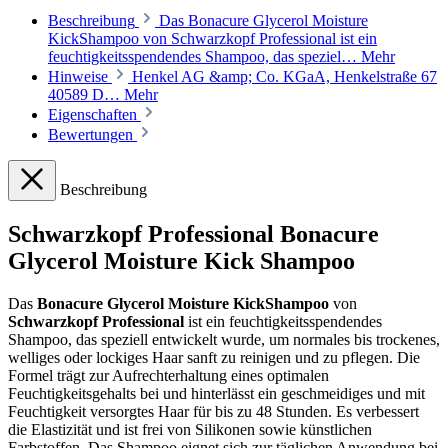
Beschreibung
Das Bonacure Glycerol Moisture
KickShampoo von Schwarzkopf Professional ist ein
feuchtigkeitsspendendes Shampoo, das speziel…
Mehr
Hinweise
Henkel AG &amp; Co. KGaA, Henkelstraße 67
40589 D…
Mehr
Eigenschaften
Bewertungen
Beschreibung
Schwarzkopf Professional Bonacure
Glycerol Moisture Kick Shampoo
Das
Bonacure Glycerol Moisture KickShampoo
von
Schwarzkopf Professional
ist ein feuchtigkeitsspendendes
Shampoo, das speziell entwickelt wurde, um normales bis trockenes,
welliges oder lockiges Haar sanft zu reinigen und zu pflegen. Die
Formel trägt zur Aufrechterhaltung eines optimalen
Feuchtigkeitsgehalts bei und hinterlässt ein geschmeidiges und mit
Feuchtigkeit versorgtes Haar für bis zu 48 Stunden. Es verbessert
die Elastizität und ist frei von Silikonen sowie künstlichen
Farbstoffen. Das Shampoo eignet sich zur täglichen Anwendung bei