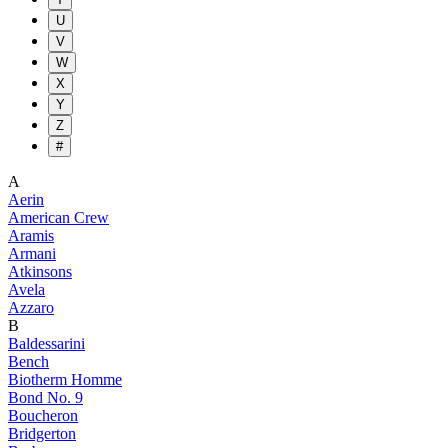
U
V
W
X
Y
Z
#
A
Aerin
American Crew
Aramis
Armani
Atkinsons
Avela
Azzaro
B
Baldessarini
Bench
Biotherm Homme
Bond No. 9
Boucheron
Bridgerton