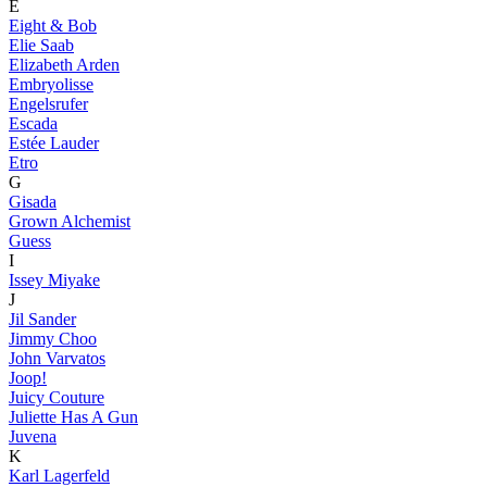
E
Eight & Bob
Elie Saab
Elizabeth Arden
Embryolisse
Engelsrufer
Escada
Estée Lauder
Etro
G
Gisada
Grown Alchemist
Guess
I
Issey Miyake
J
Jil Sander
Jimmy Choo
John Varvatos
Joop!
Juicy Couture
Juliette Has A Gun
Juvena
K
Karl Lagerfeld