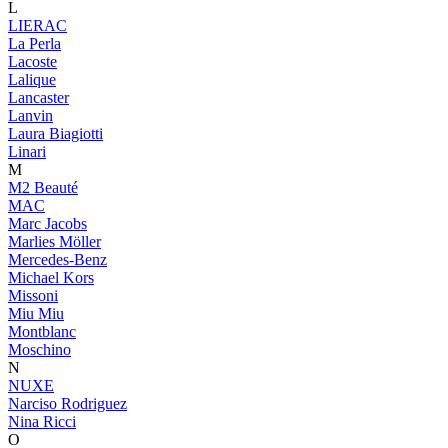
L
LIERAC
La Perla
Lacoste
Lalique
Lancaster
Lanvin
Laura Biagiotti
Linari
M
M2 Beauté
MAC
Marc Jacobs
Marlies Möller
Mercedes-Benz
Michael Kors
Missoni
Miu Miu
Montblanc
Moschino
N
NUXE
Narciso Rodriguez
Nina Ricci
O