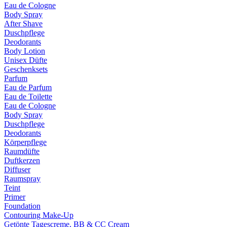
Eau de Cologne
Body Spray
After Shave
Duschpflege
Deodorants
Body Lotion
Unisex Düfte
Geschenksets
Parfum
Eau de Parfum
Eau de Toilette
Eau de Cologne
Body Spray
Duschpflege
Deodorants
Körperpflege
Raumdüfte
Duftkerzen
Diffuser
Raumspray
Teint
Primer
Foundation
Contouring Make-Up
Getönte Tagescreme, BB & CC Cream