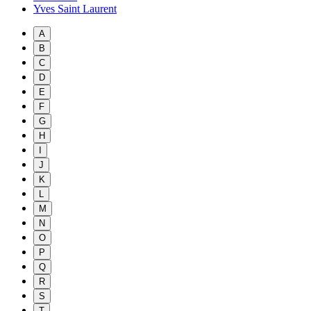
Yves Saint Laurent
A
B
C
D
E
F
G
H
I
J
K
L
M
N
O
P
Q
R
S
T