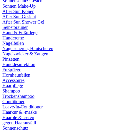
Sonnenschutz Gesicht
Sonnen Make-Up
After Sun Köper
After Sun Gesicht
After Sun Shower Gel
Selbstbräuner
Hand & Fußpflege
Handcreme
Nagelfeilen
Nagelscheren, Hautscheren
Nagelzwicker & Zangen
Pinzetten
Handdesinfektion
Fußpflege
Hornhautfeilen
Accessoires
Haarpflege
Shampoo
Trockenshampoo
Conditioner
Leave-In-Conditioner
Haarkur & -maske
Haaröle & -seren
gegen Haarausfall
Sonnenschutz