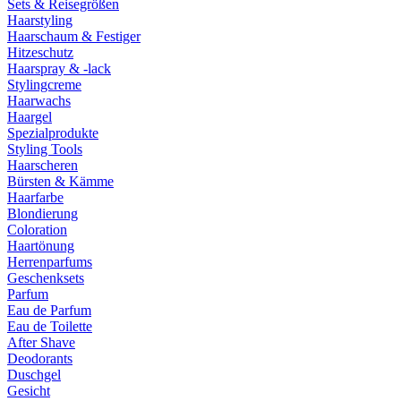
Sets & Reisegrößen
Haarstyling
Haarschaum & Festiger
Hitzeschutz
Haarspray & -lack
Stylingcreme
Haarwachs
Haargel
Spezialprodukte
Styling Tools
Haarscheren
Bürsten & Kämme
Haarfarbe
Blondierung
Coloration
Haartönung
Herrenparfums
Geschenksets
Parfum
Eau de Parfum
Eau de Toilette
After Shave
Deodorants
Duschgel
Gesicht