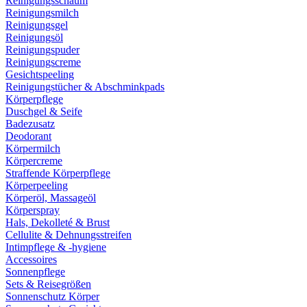
Reinigungsschaum
Reinigungsmilch
Reinigungsgel
Reinigungsöl
Reinigungspuder
Reinigungscreme
Gesichtspeeling
Reinigungstücher & Abschminkpads
Körperpflege
Duschgel & Seife
Badezusatz
Deodorant
Körpermilch
Körpercreme
Straffende Körperpflege
Körperpeeling
Körperöl, Massageöl
Körperspray
Hals, Dekolleté & Brust
Cellulite & Dehnungsstreifen
Intimpflege & -hygiene
Accessoires
Sonnenpflege
Sets & Reisegrößen
Sonnenschutz Körper