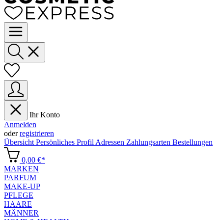
Ihr Konto
Anmelden
oder
registrieren
Übersicht
Persönliches Profil
Adressen
Zahlungsarten
Bestellungen
0,00 €*
MARKEN
PARFUM
MAKE-UP
PFLEGE
HAARE
MÄNNER