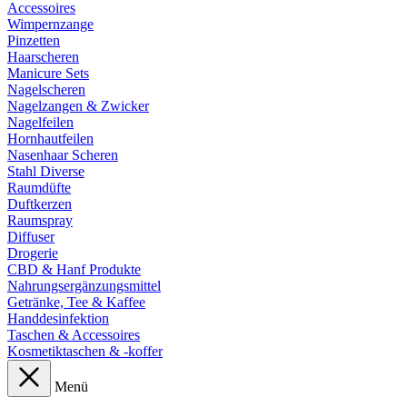
Accessoires
Wimpernzange
Pinzetten
Haarscheren
Manicure Sets
Nagelscheren
Nagelzangen & Zwicker
Nagelfeilen
Hornhautfeilen
Nasenhaar Scheren
Stahl Diverse
Raumdüfte
Duftkerzen
Raumspray
Diffuser
Drogerie
CBD & Hanf Produkte
Nahrungsergänzungsmittel
Getränke, Tee & Kaffee
Handdesinfektion
Taschen & Accessoires
Kosmetiktaschen & -koffer
Menü