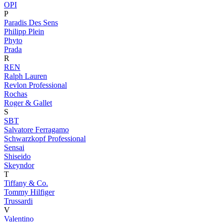
OPI
P
Paradis Des Sens
Philipp Plein
Phyto
Prada
R
REN
Ralph Lauren
Revlon Professional
Rochas
Roger & Gallet
S
SBT
Salvatore Ferragamo
Schwarzkopf Professional
Sensai
Shiseido
Skeyndor
T
Tiffany & Co.
Tommy Hilfiger
Trussardi
V
Valentino