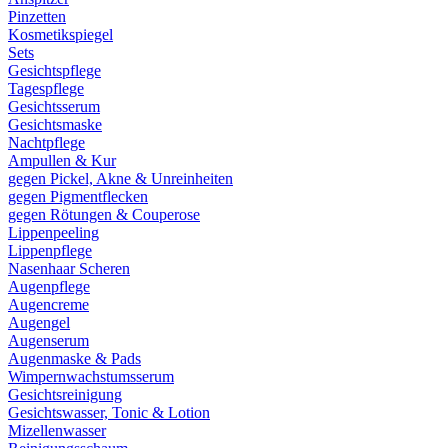
Pinzetten
Kosmetikspiegel
Sets
Gesichtspflege
Tagespflege
Gesichtsserum
Gesichtsmaske
Nachtpflege
Ampullen & Kur
gegen Pickel, Akne & Unreinheiten
gegen Pigmentflecken
gegen Rötungen & Couperose
Lippenpeeling
Lippenpflege
Nasenhaar Scheren
Augenpflege
Augencreme
Augengel
Augenserum
Augenmaske & Pads
Wimpernwachstumsserum
Gesichtsreinigung
Gesichtswasser, Tonic & Lotion
Mizellenwasser