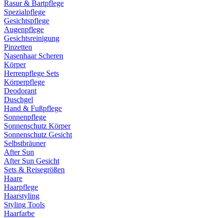
Rasur & Bartpflege
Spezialpflege
Gesichtspflege
Augenpflege
Gesichtsreinigung
Pinzetten
Nasenhaar Scheren
Körper
Herrenpflege Sets
Körperpflege
Deodorant
Duschgel
Hand & Fußpflege
Sonnenpflege
Sonnenschutz Körper
Sonnenschutz Gesicht
Selbstbräuner
After Sun
After Sun Gesicht
Sets & Reisegrößen
Haare
Haarpflege
Haarstyling
Styling Tools
Haarfarbe