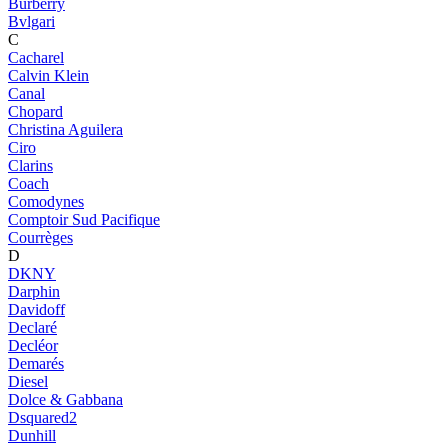
Burberry
Bvlgari
C
Cacharel
Calvin Klein
Canal
Chopard
Christina Aguilera
Ciro
Clarins
Coach
Comodynes
Comptoir Sud Pacifique
Courrèges
D
DKNY
Darphin
Davidoff
Declaré
Decléor
Demarés
Diesel
Dolce & Gabbana
Dsquared2
Dunhill