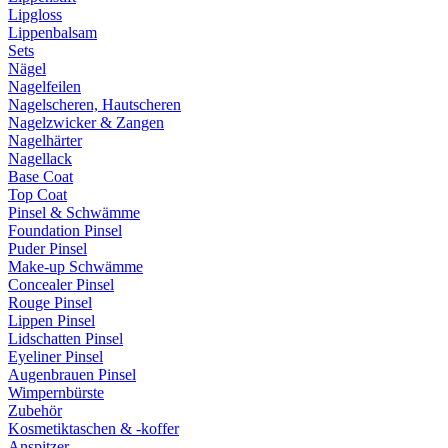
Lipgloss
Lippenbalsam
Sets
Nägel
Nagelfeilen
Nagelscheren, Hautscheren
Nagelzwicker & Zangen
Nagelhärter
Nagellack
Base Coat
Top Coat
Pinsel & Schwämme
Foundation Pinsel
Puder Pinsel
Make-up Schwämme
Concealer Pinsel
Rouge Pinsel
Lippen Pinsel
Lidschatten Pinsel
Eyeliner Pinsel
Augenbrauen Pinsel
Wimpernbürste
Zubehör
Kosmetiktaschen & -koffer
Anspitzer