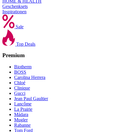
HOME & HEALTH
Geschenksets
Inspirationen
Sale
Top Deals
Premium
Biotherm
BOSS
Carolina Herrera
Chloé
Clinique
Gucci
Jean Paul Gaultier
Lancôme
La Prairie
Mádara
Mugler
Rabanne
Tom Ford