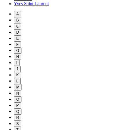
Yves Saint Laurent
A
B
C
D
E
F
G
H
I
J
K
L
M
N
O
P
Q
R
S
T