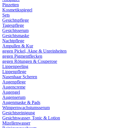
Pinzetten
Kosmetikspiegel
Sets
Gesichtspflege
Tagespflege
Gesichtsserum
Gesichtsmaske
Nachtpflege
Ampullen & Kur
gegen Pickel, Akne & Unreinheiten
gegen Pigmentflecken
gegen Rötungen & Couperose
Lippenpeeling
Lippenpflege
Nasenhaar Scheren
Augenpflege
Augencreme
Augengel
Augenserum
Augenmaske & Pads
Wimpernwachstumsserum
Gesichtsreinigung
Gesichtswasser, Tonic & Lotion
Mizellenwasser