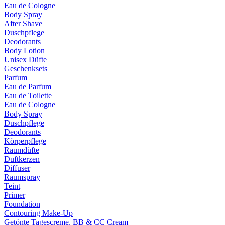
Eau de Cologne
Body Spray
After Shave
Duschpflege
Deodorants
Body Lotion
Unisex Düfte
Geschenksets
Parfum
Eau de Parfum
Eau de Toilette
Eau de Cologne
Body Spray
Duschpflege
Deodorants
Körperpflege
Raumdüfte
Duftkerzen
Diffuser
Raumspray
Teint
Primer
Foundation
Contouring Make-Up
Getönte Tagescreme, BB & CC Cream