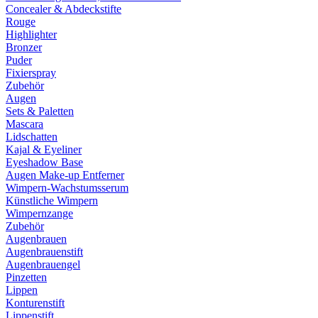
Concealer & Abdeckstifte
Rouge
Highlighter
Bronzer
Puder
Fixierspray
Zubehör
Augen
Sets & Paletten
Mascara
Lidschatten
Kajal & Eyeliner
Eyeshadow Base
Augen Make-up Entferner
Wimpern-Wachstumsserum
Künstliche Wimpern
Wimpernzange
Zubehör
Augenbrauen
Augenbrauenstift
Augenbrauengel
Pinzetten
Lippen
Konturenstift
Lippenstift