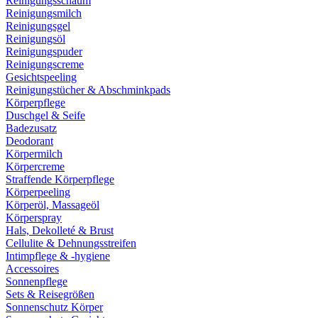
Reinigungsschaum
Reinigungsmilch
Reinigungsgel
Reinigungsöl
Reinigungspuder
Reinigungscreme
Gesichtspeeling
Reinigungstücher & Abschminkpads
Körperpflege
Duschgel & Seife
Badezusatz
Deodorant
Körpermilch
Körpercreme
Straffende Körperpflege
Körperpeeling
Körperöl, Massageöl
Körperspray
Hals, Dekolleté & Brust
Cellulite & Dehnungsstreifen
Intimpflege & -hygiene
Accessoires
Sonnenpflege
Sets & Reisegrößen
Sonnenschutz Körper