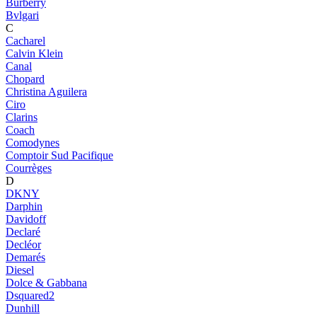
Burberry
Bvlgari
C
Cacharel
Calvin Klein
Canal
Chopard
Christina Aguilera
Ciro
Clarins
Coach
Comodynes
Comptoir Sud Pacifique
Courrèges
D
DKNY
Darphin
Davidoff
Declaré
Decléor
Demarés
Diesel
Dolce & Gabbana
Dsquared2
Dunhill