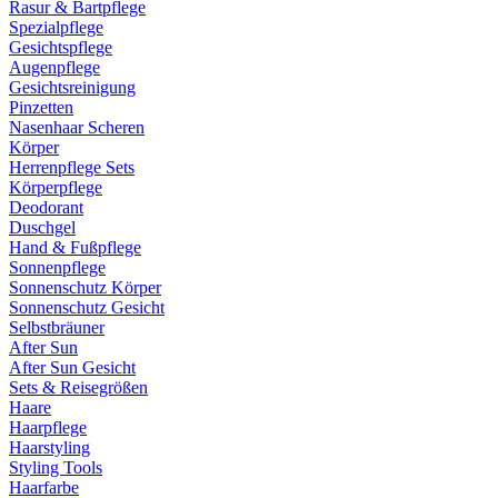
Rasur & Bartpflege
Spezialpflege
Gesichtspflege
Augenpflege
Gesichtsreinigung
Pinzetten
Nasenhaar Scheren
Körper
Herrenpflege Sets
Körperpflege
Deodorant
Duschgel
Hand & Fußpflege
Sonnenpflege
Sonnenschutz Körper
Sonnenschutz Gesicht
Selbstbräuner
After Sun
After Sun Gesicht
Sets & Reisegrößen
Haare
Haarpflege
Haarstyling
Styling Tools
Haarfarbe