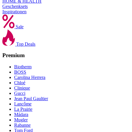
HOME & HEALTH
Geschenksets
Inspirationen
Sale
Top Deals
Premium
Biotherm
BOSS
Carolina Herrera
Chloé
Clinique
Gucci
Jean Paul Gaultier
Lancôme
La Prairie
Mádara
Mugler
Rabanne
Tom Ford