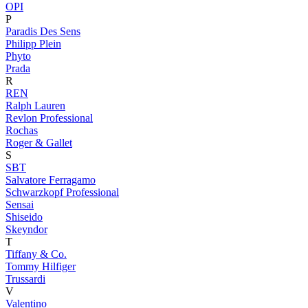
OPI
P
Paradis Des Sens
Philipp Plein
Phyto
Prada
R
REN
Ralph Lauren
Revlon Professional
Rochas
Roger & Gallet
S
SBT
Salvatore Ferragamo
Schwarzkopf Professional
Sensai
Shiseido
Skeyndor
T
Tiffany & Co.
Tommy Hilfiger
Trussardi
V
Valentino