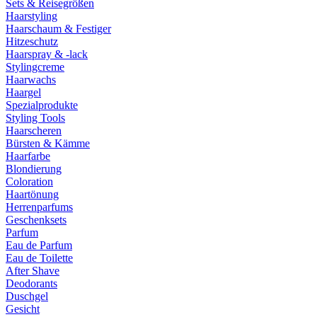
Sets & Reisegrößen
Haarstyling
Haarschaum & Festiger
Hitzeschutz
Haarspray & -lack
Stylingcreme
Haarwachs
Haargel
Spezialprodukte
Styling Tools
Haarscheren
Bürsten & Kämme
Haarfarbe
Blondierung
Coloration
Haartönung
Herrenparfums
Geschenksets
Parfum
Eau de Parfum
Eau de Toilette
After Shave
Deodorants
Duschgel
Gesicht