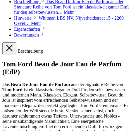
Beschreibung
Das Beau De Jour Eau de Parfum aus der
Signature Reihe von Tom Ford ist ein klassisch-eleganter Duft
für den selbstbewussten…
Mehr
Hinweise
Whitman LBS NV, Nijverheidstraat 15 - 2260
Oevel…
Mehr
Eigenschaften
Bewertungen
Beschreibung
Tom Ford Beau de Jour Eau de Parfum
(EdP)
Das
Beau De Jour Eau de Parfum
aus der Signature Reihe von
Tom Ford
ist ein klassisch-eleganter Duft für den selbstbewussten
und modernen Mann. Klassisch. Elegant. Selbstbewusst. Beau de
Jour ist inspiriert vom erfrischenden Selbstbewusstsein und der
modernen Eleganz des perfekt gepflegten Tom Ford Gentlemans. Er
präsentiert der Welt stets die beste Version seiner selbst, doch
darunter schlummert etwas Tieferes, Unerwartetes und Nobles -
seine unzubändigende Männlichkeit. Eine energetische
Lavendelmischung eröffnet den erfrischenden Duft. Im würzigen