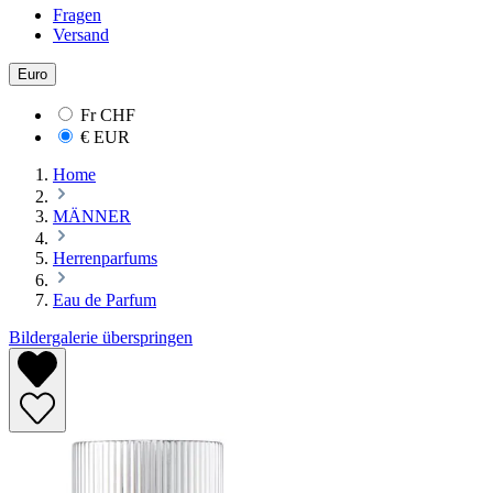
Fragen
Versand
Euro
Fr
CHF
€
EUR
Home
MÄNNER
Herrenparfums
Eau de Parfum
Bildergalerie überspringen