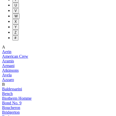
U
V
W
X
Y
Z
#
A
Aerin
American Crew
Aramis
Armani
Atkinsons
Avela
Azzaro
B
Baldessarini
Bench
Biotherm Homme
Bond No. 9
Boucheron
Bridgerton