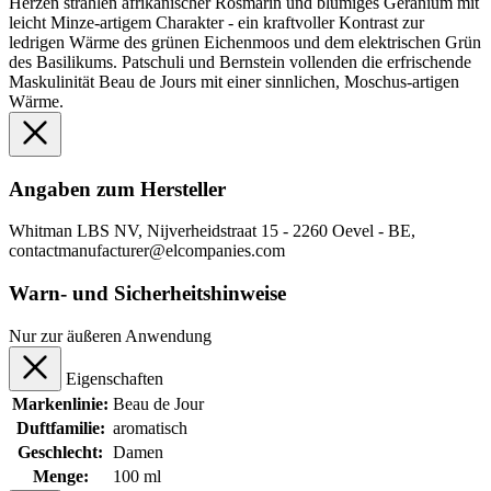
Herzen strahlen afrikanischer Rosmarin und blumiges Geranium mit
leicht Minze-artigem Charakter - ein kraftvoller Kontrast zur
ledrigen Wärme des grünen Eichenmoos und dem elektrischen Grün
des Basilikums. Patschuli und Bernstein vollenden die erfrischende
Maskulinität Beau de Jours mit einer sinnlichen, Moschus-artigen
Wärme.
Angaben zum Hersteller
Whitman LBS NV, Nijverheidstraat 15 - 2260 Oevel - BE,
contactmanufacturer@elcompanies.com
Warn- und Sicherheitshinweise
Nur zur äußeren Anwendung
Eigenschaften
Markenlinie:
Beau de Jour
Duftfamilie:
aromatisch
Geschlecht:
Damen
Menge:
100 ml