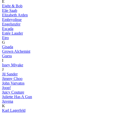
E
Eight & Bob
Elie Saab
Elizabeth Arden
Embryolisse
Engelsrufer
Escada
Estée Lauder
Etro
G
Gisada
Grown Alchemist
Guess
I
Issey Miyake
J
Jil Sander
Jimmy Choo
John Varvatos
Joop!
Juicy Couture
Juliette Has A Gun
Juvena
K
Karl Lagerfeld