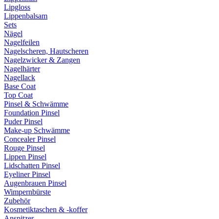
Lipgloss
Lippenbalsam
Sets
Nägel
Nagelfeilen
Nagelscheren, Hautscheren
Nagelzwicker & Zangen
Nagelhärter
Nagellack
Base Coat
Top Coat
Pinsel & Schwämme
Foundation Pinsel
Puder Pinsel
Make-up Schwämme
Concealer Pinsel
Rouge Pinsel
Lippen Pinsel
Lidschatten Pinsel
Eyeliner Pinsel
Augenbrauen Pinsel
Wimpernbürste
Zubehör
Kosmetiktaschen & -koffer
Anspitzer