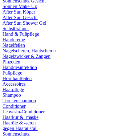
Sonnenschutz Gesicht
Sonnen Make-Up
After Sun Köper
After Sun Gesicht
After Sun Shower Gel
Selbstbräuner
Hand & Fußpflege
Handcreme
Nagelfeilen
Nagelscheren, Hautscheren
Nagelzwicker & Zangen
Pinzetten
Handdesinfektion
Fußpflege
Hornhautfeilen
Accessoires
Haarpflege
Shampoo
Trockenshampoo
Conditioner
Leave-In-Conditioner
Haarkur & -maske
Haaröle & -seren
gegen Haarausfall
Sonnenschutz