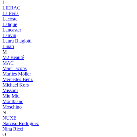
L
LIERAC
La Perla
Lacoste
Lalique
Lancaster
Lanvin
Laura Biagiotti
Linari
M
M2 Beauté
MAC
Marc Jacobs
Marlies Möller
Mercedes-Benz
Michael Kors
Missoni
Miu Miu
Montblanc
Moschino
N
NUXE
Narciso Rodriguez
Nina Ricci
O