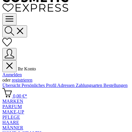
Ihr Konto
Anmelden
oder
registrieren
Übersicht
Persönliches Profil
Adressen
Zahlungsarten
Bestellungen
0,00 €*
MARKEN
PARFUM
MAKE-UP
PFLEGE
HAARE
MÄNNER