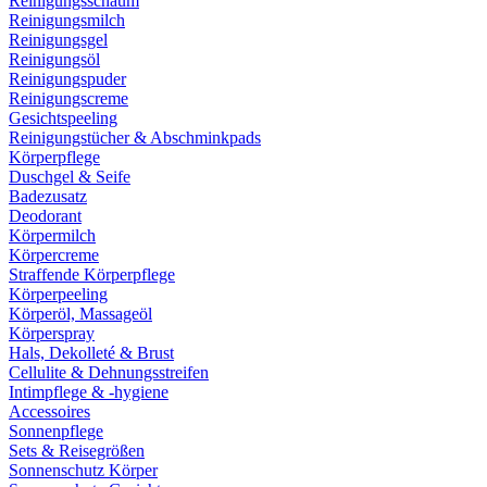
Reinigungsschaum
Reinigungsmilch
Reinigungsgel
Reinigungsöl
Reinigungspuder
Reinigungscreme
Gesichtspeeling
Reinigungstücher & Abschminkpads
Körperpflege
Duschgel & Seife
Badezusatz
Deodorant
Körpermilch
Körpercreme
Straffende Körperpflege
Körperpeeling
Körperöl, Massageöl
Körperspray
Hals, Dekolleté & Brust
Cellulite & Dehnungsstreifen
Intimpflege & -hygiene
Accessoires
Sonnenpflege
Sets & Reisegrößen
Sonnenschutz Körper