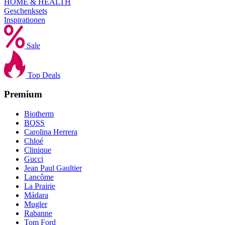
HOME & HEALTH
Geschenksets
Inspirationen
Sale
Top Deals
Premium
Biotherm
BOSS
Carolina Herrera
Chloé
Clinique
Gucci
Jean Paul Gaultier
Lancôme
La Prairie
Mádara
Mugler
Rabanne
Tom Ford