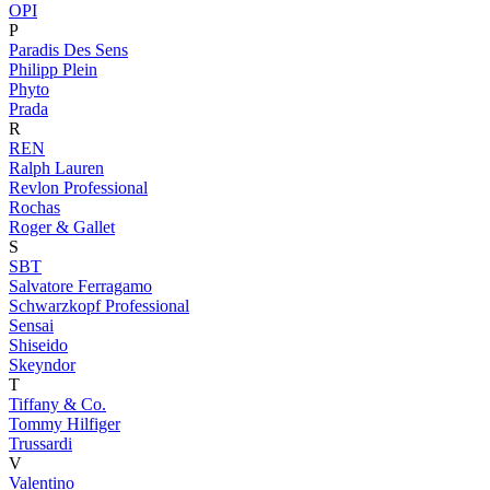
OPI
P
Paradis Des Sens
Philipp Plein
Phyto
Prada
R
REN
Ralph Lauren
Revlon Professional
Rochas
Roger & Gallet
S
SBT
Salvatore Ferragamo
Schwarzkopf Professional
Sensai
Shiseido
Skeyndor
T
Tiffany & Co.
Tommy Hilfiger
Trussardi
V
Valentino