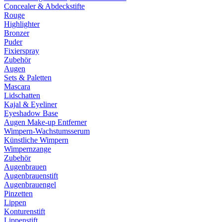
Concealer & Abdeckstifte
Rouge
Highlighter
Bronzer
Puder
Fixierspray
Zubehör
Augen
Sets & Paletten
Mascara
Lidschatten
Kajal & Eyeliner
Eyeshadow Base
Augen Make-up Entferner
Wimpern-Wachstumsserum
Künstliche Wimpern
Wimpernzange
Zubehör
Augenbrauen
Augenbrauenstift
Augenbrauengel
Pinzetten
Lippen
Konturenstift
Lippenstift