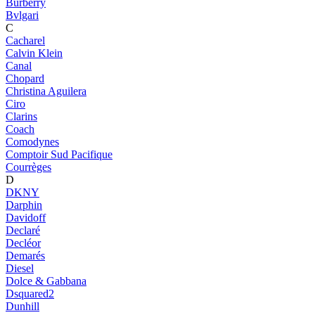
Burberry
Bvlgari
C
Cacharel
Calvin Klein
Canal
Chopard
Christina Aguilera
Ciro
Clarins
Coach
Comodynes
Comptoir Sud Pacifique
Courrèges
D
DKNY
Darphin
Davidoff
Declaré
Decléor
Demarés
Diesel
Dolce & Gabbana
Dsquared2
Dunhill