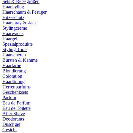
Sets & Reisegrößen
Haarstyling
Haarschaum & Festiger
Hitzeschutz
Haarspray & -lack
Stylingcreme
Haarwachs
Haargel
Spezialprodukte
Styling Tools
Haarscheren
Bürsten & Kämme
Haarfarbe
Blondierung
Coloration
Haartönung
Herrenparfums
Geschenksets
Parfum
Eau de Parfum
Eau de Toilette
After Shave
Deodorants
Duschgel
Gesicht