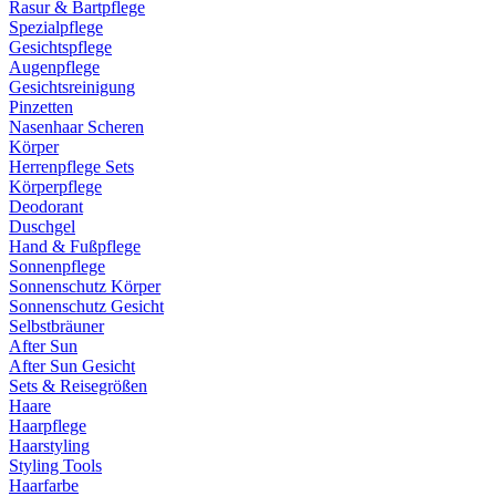
Rasur & Bartpflege
Spezialpflege
Gesichtspflege
Augenpflege
Gesichtsreinigung
Pinzetten
Nasenhaar Scheren
Körper
Herrenpflege Sets
Körperpflege
Deodorant
Duschgel
Hand & Fußpflege
Sonnenpflege
Sonnenschutz Körper
Sonnenschutz Gesicht
Selbstbräuner
After Sun
After Sun Gesicht
Sets & Reisegrößen
Haare
Haarpflege
Haarstyling
Styling Tools
Haarfarbe