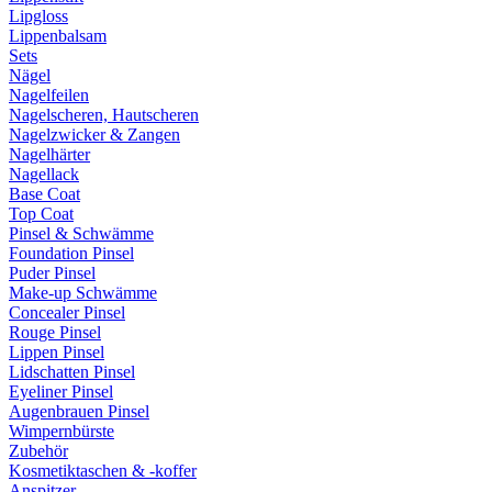
Lipgloss
Lippenbalsam
Sets
Nägel
Nagelfeilen
Nagelscheren, Hautscheren
Nagelzwicker & Zangen
Nagelhärter
Nagellack
Base Coat
Top Coat
Pinsel & Schwämme
Foundation Pinsel
Puder Pinsel
Make-up Schwämme
Concealer Pinsel
Rouge Pinsel
Lippen Pinsel
Lidschatten Pinsel
Eyeliner Pinsel
Augenbrauen Pinsel
Wimpernbürste
Zubehör
Kosmetiktaschen & -koffer
Anspitzer