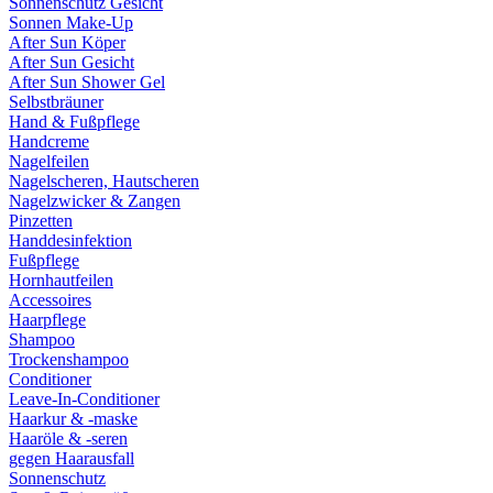
Sonnenschutz Gesicht
Sonnen Make-Up
After Sun Köper
After Sun Gesicht
After Sun Shower Gel
Selbstbräuner
Hand & Fußpflege
Handcreme
Nagelfeilen
Nagelscheren, Hautscheren
Nagelzwicker & Zangen
Pinzetten
Handdesinfektion
Fußpflege
Hornhautfeilen
Accessoires
Haarpflege
Shampoo
Trockenshampoo
Conditioner
Leave-In-Conditioner
Haarkur & -maske
Haaröle & -seren
gegen Haarausfall
Sonnenschutz