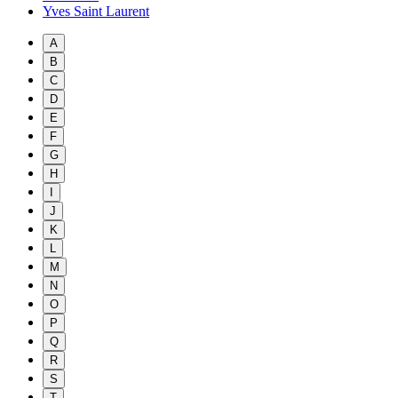
Yves Saint Laurent
A
B
C
D
E
F
G
H
I
J
K
L
M
N
O
P
Q
R
S
T