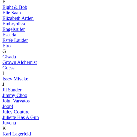
E
Eight & Bob
Elie Saab
Elizabeth Arden
Embryolisse
Engelsrufer
Escada
Estée Lauder
Etro
G
Gisada
Grown Alchemist
Guess
I
Issey Miyake
J
Jil Sander
Jimmy Choo
John Varvatos
Joop!
Juicy Couture
Juliette Has A Gun
Juvena
K
Karl Lagerfeld