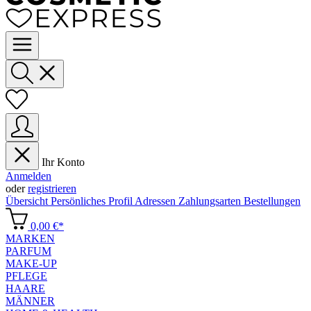
Ihr Konto
Anmelden
oder
registrieren
Übersicht
Persönliches Profil
Adressen
Zahlungsarten
Bestellungen
0,00 €*
MARKEN
PARFUM
MAKE-UP
PFLEGE
HAARE
MÄNNER