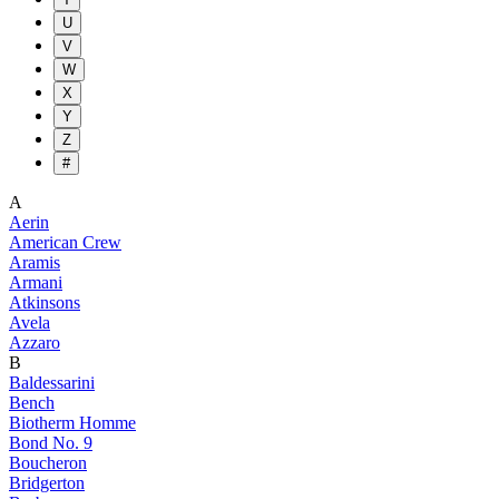
U
V
W
X
Y
Z
#
A
Aerin
American Crew
Aramis
Armani
Atkinsons
Avela
Azzaro
B
Baldessarini
Bench
Biotherm Homme
Bond No. 9
Boucheron
Bridgerton