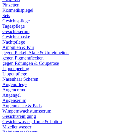
Pinzetten
Kosmetikspiegel
Sets
Gesichtspflege
Tagespflege
Gesichtsserum
Gesichtsmaske
Nachtpflege
Ampullen & Kur
gegen Pickel, Akne & Unreinheiten
gegen Pigmentflecken
gegen Rötungen & Couperose
Lippenpeeling
Lippenpflege
Nasenhaar Scheren
Augenpflege
Augencreme
Augengel
Augenserum
Augenmaske & Pads
Wimpernwachstumsserum
Gesichtsreinigung
Gesichtswasser, Tonic & Lotion
Mizellenwasser