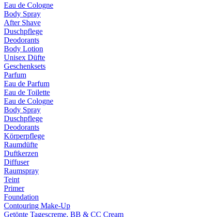
Eau de Cologne
Body Spray
After Shave
Duschpflege
Deodorants
Body Lotion
Unisex Düfte
Geschenksets
Parfum
Eau de Parfum
Eau de Toilette
Eau de Cologne
Body Spray
Duschpflege
Deodorants
Körperpflege
Raumdüfte
Duftkerzen
Diffuser
Raumspray
Teint
Primer
Foundation
Contouring Make-Up
Getönte Tagescreme, BB & CC Cream