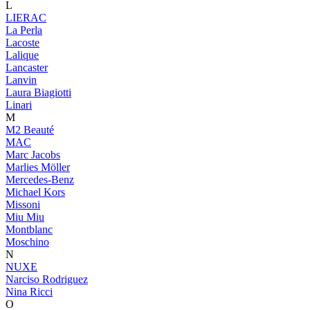
L
LIERAC
La Perla
Lacoste
Lalique
Lancaster
Lanvin
Laura Biagiotti
Linari
M
M2 Beauté
MAC
Marc Jacobs
Marlies Möller
Mercedes-Benz
Michael Kors
Missoni
Miu Miu
Montblanc
Moschino
N
NUXE
Narciso Rodriguez
Nina Ricci
O