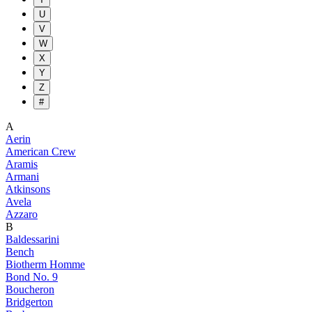
U
V
W
X
Y
Z
#
A
Aerin
American Crew
Aramis
Armani
Atkinsons
Avela
Azzaro
B
Baldessarini
Bench
Biotherm Homme
Bond No. 9
Boucheron
Bridgerton