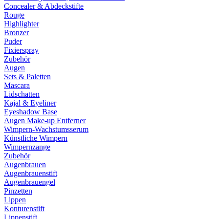
Concealer & Abdeckstifte
Rouge
Highlighter
Bronzer
Puder
Fixierspray
Zubehör
Augen
Sets & Paletten
Mascara
Lidschatten
Kajal & Eyeliner
Eyeshadow Base
Augen Make-up Entferner
Wimpern-Wachstumsserum
Künstliche Wimpern
Wimpernzange
Zubehör
Augenbrauen
Augenbrauenstift
Augenbrauengel
Pinzetten
Lippen
Konturenstift
Lippenstift