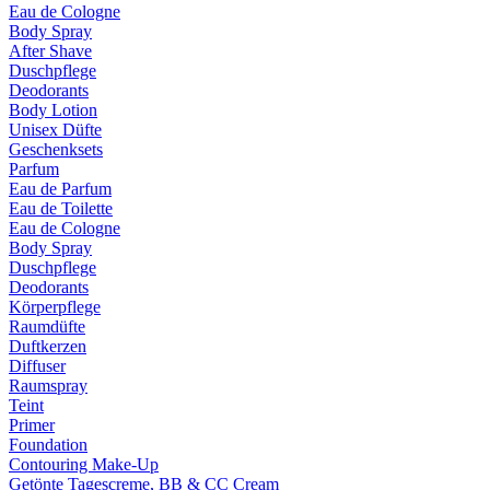
Eau de Cologne
Body Spray
After Shave
Duschpflege
Deodorants
Body Lotion
Unisex Düfte
Geschenksets
Parfum
Eau de Parfum
Eau de Toilette
Eau de Cologne
Body Spray
Duschpflege
Deodorants
Körperpflege
Raumdüfte
Duftkerzen
Diffuser
Raumspray
Teint
Primer
Foundation
Contouring Make-Up
Getönte Tagescreme, BB & CC Cream