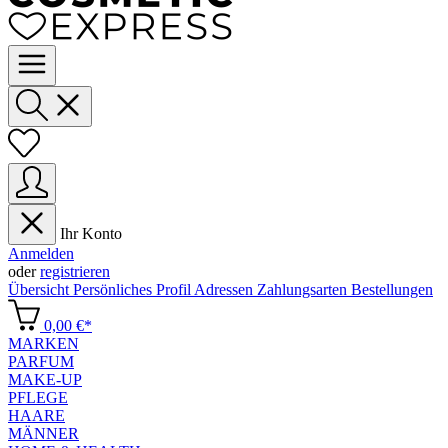
Ihr Konto
Anmelden
oder
registrieren
Übersicht
Persönliches Profil
Adressen
Zahlungsarten
Bestellungen
0,00 €*
MARKEN
PARFUM
MAKE-UP
PFLEGE
HAARE
MÄNNER