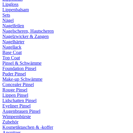
Lipgloss
Lippenbalsam
Sets
Nägel
Nagelfeilen
Nagelscheren, Hautscheren
Nagelzwicker & Zangen
Nagelhärter
Nagellack
Base Coat
Top Coat
Pinsel & Schwämme
Foundation Pinsel
Puder Pinsel
Make-up Schwämme
Concealer Pinsel
Rouge Pinsel
Lippen Pinsel
Lidschatten Pinsel
Eyeliner Pinsel
Augenbrauen Pinsel
Wimpernbürste
Zubehör
Kosmetiktaschen & -koffer
Anspitzer