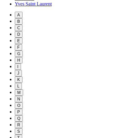
Yves Saint Laurent
A
B
C
D
E
F
G
H
I
J
K
L
M
N
O
P
Q
R
S
T