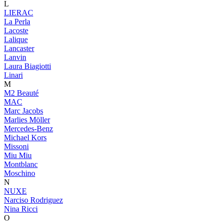
L
LIERAC
La Perla
Lacoste
Lalique
Lancaster
Lanvin
Laura Biagiotti
Linari
M
M2 Beauté
MAC
Marc Jacobs
Marlies Möller
Mercedes-Benz
Michael Kors
Missoni
Miu Miu
Montblanc
Moschino
N
NUXE
Narciso Rodriguez
Nina Ricci
O