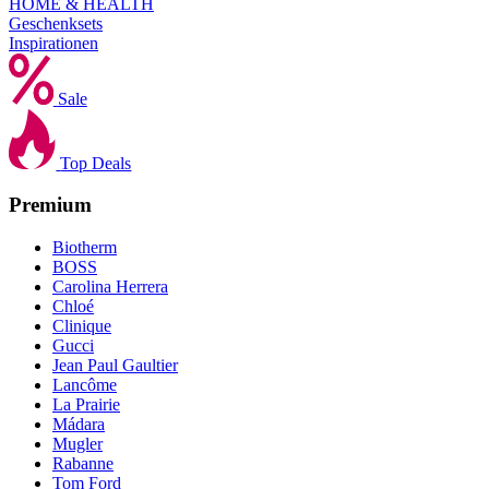
HOME & HEALTH
Geschenksets
Inspirationen
Sale
Top Deals
Premium
Biotherm
BOSS
Carolina Herrera
Chloé
Clinique
Gucci
Jean Paul Gaultier
Lancôme
La Prairie
Mádara
Mugler
Rabanne
Tom Ford