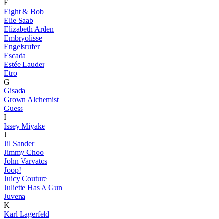
E
Eight & Bob
Elie Saab
Elizabeth Arden
Embryolisse
Engelsrufer
Escada
Estée Lauder
Etro
G
Gisada
Grown Alchemist
Guess
I
Issey Miyake
J
Jil Sander
Jimmy Choo
John Varvatos
Joop!
Juicy Couture
Juliette Has A Gun
Juvena
K
Karl Lagerfeld