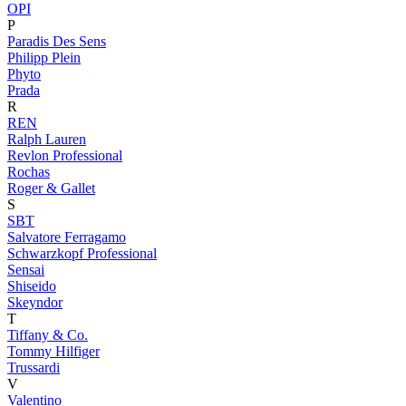
OPI
P
Paradis Des Sens
Philipp Plein
Phyto
Prada
R
REN
Ralph Lauren
Revlon Professional
Rochas
Roger & Gallet
S
SBT
Salvatore Ferragamo
Schwarzkopf Professional
Sensai
Shiseido
Skeyndor
T
Tiffany & Co.
Tommy Hilfiger
Trussardi
V
Valentino