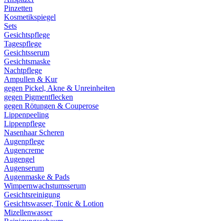
Pinzetten
Kosmetikspiegel
Sets
Gesichtspflege
Tagespflege
Gesichtsserum
Gesichtsmaske
Nachtpflege
Ampullen & Kur
gegen Pickel, Akne & Unreinheiten
gegen Pigmentflecken
gegen Rötungen & Couperose
Lippenpeeling
Lippenpflege
Nasenhaar Scheren
Augenpflege
Augencreme
Augengel
Augenserum
Augenmaske & Pads
Wimpernwachstumsserum
Gesichtsreinigung
Gesichtswasser, Tonic & Lotion
Mizellenwasser