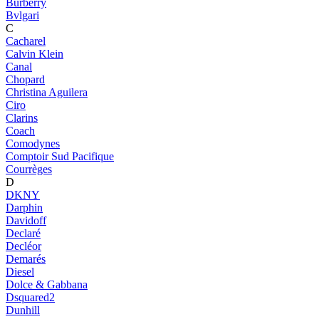
Burberry
Bvlgari
C
Cacharel
Calvin Klein
Canal
Chopard
Christina Aguilera
Ciro
Clarins
Coach
Comodynes
Comptoir Sud Pacifique
Courrèges
D
DKNY
Darphin
Davidoff
Declaré
Decléor
Demarés
Diesel
Dolce & Gabbana
Dsquared2
Dunhill