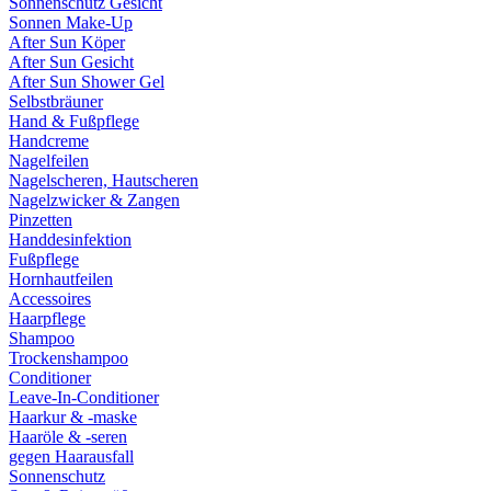
Sonnenschutz Gesicht
Sonnen Make-Up
After Sun Köper
After Sun Gesicht
After Sun Shower Gel
Selbstbräuner
Hand & Fußpflege
Handcreme
Nagelfeilen
Nagelscheren, Hautscheren
Nagelzwicker & Zangen
Pinzetten
Handdesinfektion
Fußpflege
Hornhautfeilen
Accessoires
Haarpflege
Shampoo
Trockenshampoo
Conditioner
Leave-In-Conditioner
Haarkur & -maske
Haaröle & -seren
gegen Haarausfall
Sonnenschutz