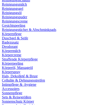
Reinigungsschaum
Reinigungsmilch
Reinigungsgel
Reinigungsöl
Reinigungspuder
Reinigungscreme
Gesichtspeeling
Reinigungstücher & Abschminkpads
Körperpflege
Duschgel & Seife
Badezusatz
Deodorant
Körpermilch
Körpercreme
Straffende Körperpflege
Körperpeeling
Körperöl, Massageöl
Körperspray
Hals, Dekolleté & Brust
Cellulite & Dehnungsstreifen
Intimpflege & -hygiene
Accessoires
Sonnenpflege
Sets & Reisegrößen
Sonnenschutz Körper