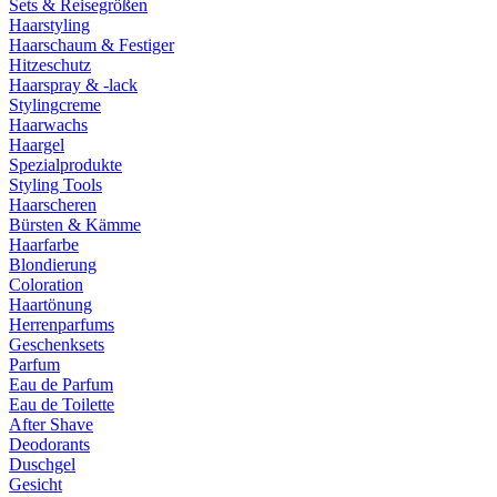
Sets & Reisegrößen
Haarstyling
Haarschaum & Festiger
Hitzeschutz
Haarspray & -lack
Stylingcreme
Haarwachs
Haargel
Spezialprodukte
Styling Tools
Haarscheren
Bürsten & Kämme
Haarfarbe
Blondierung
Coloration
Haartönung
Herrenparfums
Geschenksets
Parfum
Eau de Parfum
Eau de Toilette
After Shave
Deodorants
Duschgel
Gesicht