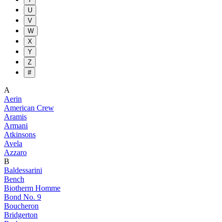
U
V
W
X
Y
Z
#
A
Aerin
American Crew
Aramis
Armani
Atkinsons
Avela
Azzaro
B
Baldessarini
Bench
Biotherm Homme
Bond No. 9
Boucheron
Bridgerton