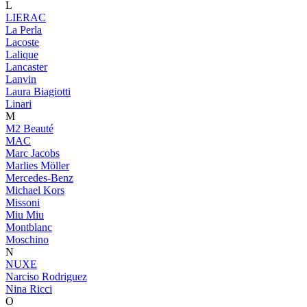
L
LIERAC
La Perla
Lacoste
Lalique
Lancaster
Lanvin
Laura Biagiotti
Linari
M
M2 Beauté
MAC
Marc Jacobs
Marlies Möller
Mercedes-Benz
Michael Kors
Missoni
Miu Miu
Montblanc
Moschino
N
NUXE
Narciso Rodriguez
Nina Ricci
O