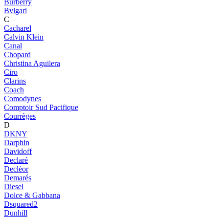
Burberry
Bvlgari
C
Cacharel
Calvin Klein
Canal
Chopard
Christina Aguilera
Ciro
Clarins
Coach
Comodynes
Comptoir Sud Pacifique
Courrèges
D
DKNY
Darphin
Davidoff
Declaré
Decléor
Demarés
Diesel
Dolce & Gabbana
Dsquared2
Dunhill