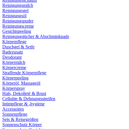
Reinigungsschaum
Reinigungsmilch
Reinigungsgel
Reinigungsöl
Reinigungspuder
Reinigungscreme
Gesichtspeeling
Reinigungstücher & Abschminkpads
Körperpflege
Duschgel & Seife
Badezusatz
Deodorant
Körpermilch
Körpercreme
Straffende Körperpflege
Körperpeeling
Körperöl, Massageöl
Körperspray
Hals, Dekolleté & Brust
Cellulite & Dehnungsstreifen
Intimpflege & -hygiene
Accessoires
Sonnenpflege
Sets & Reisegrößen
Sonnenschutz Körper