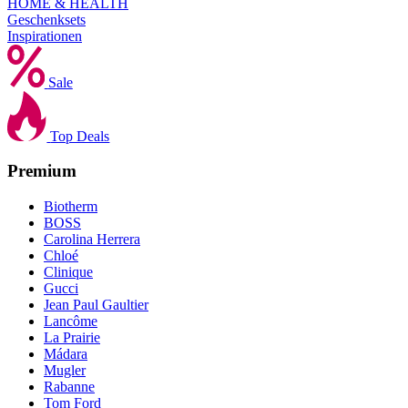
HOME & HEALTH
Geschenksets
Inspirationen
Sale
Top Deals
Premium
Biotherm
BOSS
Carolina Herrera
Chloé
Clinique
Gucci
Jean Paul Gaultier
Lancôme
La Prairie
Mádara
Mugler
Rabanne
Tom Ford