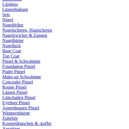
Lipgloss
Lippenbalsam
Sets
Nägel
Nagelfeilen
Nagelscheren, Hautscheren
Nagelzwicker & Zangen
Nagelhärter
Nagellack
Base Coat
Top Coat
Pinsel & Schwämme
Foundation Pinsel
Puder Pinsel
Make-up Schwämme
Concealer Pinsel
Rouge Pinsel
Lippen Pinsel
Lidschatten Pinsel
Eyeliner Pinsel
Augenbrauen Pinsel
Wimpernbürste
Zubehör
Kosmetiktaschen & -koffer
Anspitzer