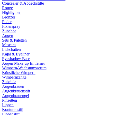
Concealer & Abdeckstifte
Rouge
Highlighter
Bronzer
Puder
Fixierspray
Zubehör
Augen
Sets & Paletten
Mascara
Lidschatten
Kajal & Eyeliner
Eyeshadow Base
Augen Make-up Entferner
Wimpern-Wachstumsserum
Künstliche Wimpern
Wimpernzange
Zubehör
Augenbrauen
Augenbrauenstift
Augenbrauengel
Pinzetten
Lippen
Konturenstift
Lippenstift