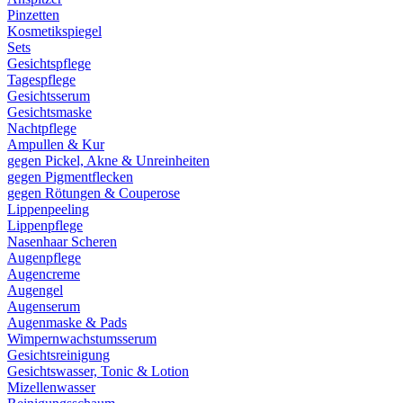
Pinzetten
Kosmetikspiegel
Sets
Gesichtspflege
Tagespflege
Gesichtsserum
Gesichtsmaske
Nachtpflege
Ampullen & Kur
gegen Pickel, Akne & Unreinheiten
gegen Pigmentflecken
gegen Rötungen & Couperose
Lippenpeeling
Lippenpflege
Nasenhaar Scheren
Augenpflege
Augencreme
Augengel
Augenserum
Augenmaske & Pads
Wimpernwachstumsserum
Gesichtsreinigung
Gesichtswasser, Tonic & Lotion
Mizellenwasser