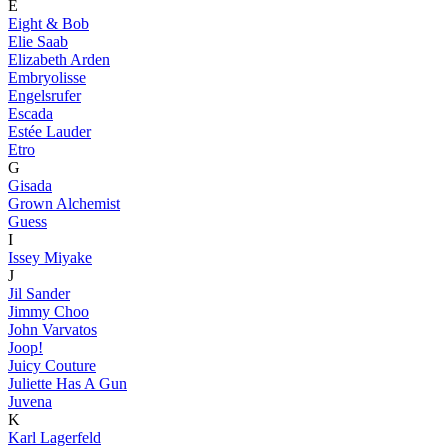
E
Eight & Bob
Elie Saab
Elizabeth Arden
Embryolisse
Engelsrufer
Escada
Estée Lauder
Etro
G
Gisada
Grown Alchemist
Guess
I
Issey Miyake
J
Jil Sander
Jimmy Choo
John Varvatos
Joop!
Juicy Couture
Juliette Has A Gun
Juvena
K
Karl Lagerfeld