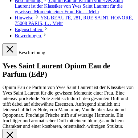
Beschreibung
Opium Eau de Parfum von Yves Saint
Laurent ist der Klassiker von Yves Saint Laurent für die
gewissen Momente einer Frau. Ein…
Mehr
Hinweise
YSL BEAUTÉ, 281, RUE SAINT HONORÉ,
75008 PARIS, f…
Mehr
Eigenschaften
Bewertungen
Beschreibung
Yves Saint Laurent Opium Eau de
Parfum (EdP)
Opium Eau de Parfum von Yves Saint Laurent ist der Klassiker von
Yves Saint Laurent für die gewissen Momente einer Frau. Eine
intensiv prickelnde Note zieht sich durch den gesamten Duft und
trifft dabei auf altbewährte Essenzen. Aufregend sinnlich mit
leidenschaftlicher Note, von Mandarine, Vanille über Jasmin ud
Opoponax. Fruchtige Frische trifft auf würzige Harmonie. Ein
fruchtiger und aromatischer Duft mit einem blumig-sinnlichem
Charakter und einer kostbaren, orientalisch-würzigen Struktur.