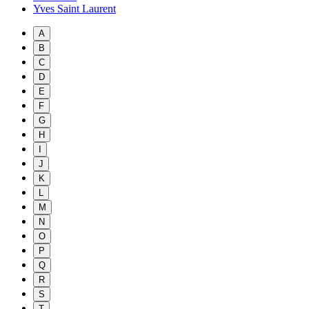
Yves Saint Laurent
A
B
C
D
E
F
G
H
I
J
K
L
M
N
O
P
Q
R
S
T