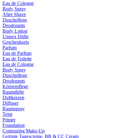
Eau de Cologne
Body Spray
After Shave
Duschpflege
Deodorants
Body Lotion
Unisex Düfte
Geschenksets
Parfum
Eau de Parfum
Eau de Toilette
Eau de Cologne
Body Spray
Duschpflege
Deodorants
Körperpflege
Raumdüfte
Duftkerzen
Diffuser
Raumspray
Teint
Primer
Foundation
Contouring Make-Up
Getönte Tagescreme, BB & CC Cream