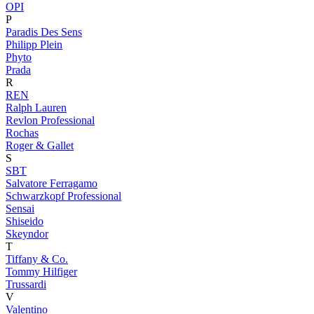
OPI
P
Paradis Des Sens
Philipp Plein
Phyto
Prada
R
REN
Ralph Lauren
Revlon Professional
Rochas
Roger & Gallet
S
SBT
Salvatore Ferragamo
Schwarzkopf Professional
Sensai
Shiseido
Skeyndor
T
Tiffany & Co.
Tommy Hilfiger
Trussardi
V
Valentino