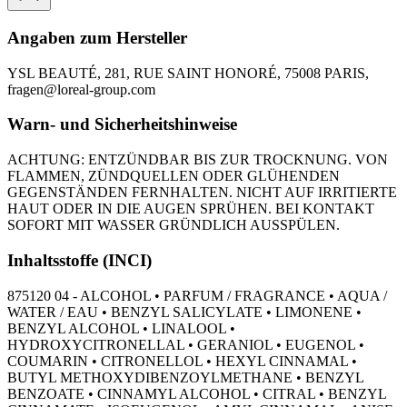
Angaben zum Hersteller
YSL BEAUTÉ, 281, RUE SAINT HONORÉ, 75008 PARIS,
fragen@loreal-group.com
Warn- und Sicherheitshinweise
ACHTUNG: ENTZÜNDBAR BIS ZUR TROCKNUNG. VON
FLAMMEN, ZÜNDQUELLEN ODER GLÜHENDEN
GEGENSTÄNDEN FERNHALTEN. NICHT AUF IRRITIERTE
HAUT ODER IN DIE AUGEN SPRÜHEN. BEI KONTAKT
SOFORT MIT WASSER GRÜNDLICH AUSSPÜLEN.
Inhaltsstoffe (INCI)
875120 04 - ALCOHOL • PARFUM / FRAGRANCE • AQUA /
WATER / EAU • BENZYL SALICYLATE • LIMONENE •
BENZYL ALCOHOL • LINALOOL •
HYDROXYCITRONELLAL • GERANIOL • EUGENOL •
COUMARIN • CITRONELLOL • HEXYL CINNAMAL •
BUTYL METHOXYDIBENZOYLMETHANE • BENZYL
BENZOATE • CINNAMYL ALCOHOL • CITRAL • BENZYL