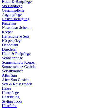
Rasur & Bartpflege
Spezialpflege
Gesichtspflege
Augenpflege
Gesichtsreinigung
Pinzetten
Nasenhaar Scheren
Körper
Herrenpflege Sets
Körperpflege
Deodorant
Duschgel
Hand & Fußpflege
Sonnenpflege
Sonnenschutz Körper
Sonnenschutz Gesicht
Selbstbräuner
After Sun
After Sun Gesicht
Sets & Reisegrößen
Haare
Haarpflege
Haarstyling
Styling Tools
Haarfarbe