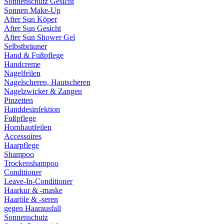
Sonnenschutz Gesicht
Sonnen Make-Up
After Sun Köper
After Sun Gesicht
After Sun Shower Gel
Selbstbräuner
Hand & Fußpflege
Handcreme
Nagelfeilen
Nagelscheren, Hautscheren
Nagelzwicker & Zangen
Pinzetten
Handdesinfektion
Fußpflege
Hornhautfeilen
Accessoires
Haarpflege
Shampoo
Trockenshampoo
Conditioner
Leave-In-Conditioner
Haarkur & -maske
Haaröle & -seren
gegen Haarausfall
Sonnenschutz