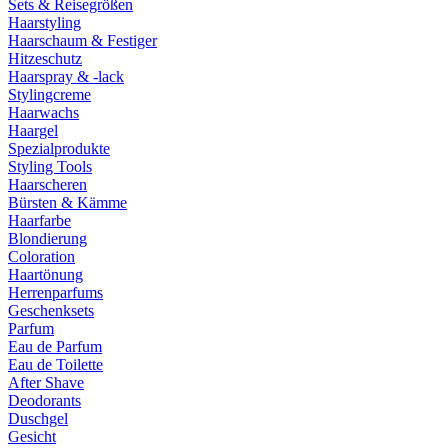
Sets & Reisegrößen
Haarstyling
Haarschaum & Festiger
Hitzeschutz
Haarspray & -lack
Stylingcreme
Haarwachs
Haargel
Spezialprodukte
Styling Tools
Haarscheren
Bürsten & Kämme
Haarfarbe
Blondierung
Coloration
Haartönung
Herrenparfums
Geschenksets
Parfum
Eau de Parfum
Eau de Toilette
After Shave
Deodorants
Duschgel
Gesicht