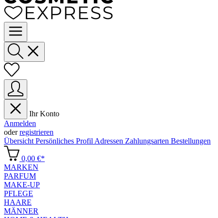
Ihr Konto
Anmelden
oder
registrieren
Übersicht
Persönliches Profil
Adressen
Zahlungsarten
Bestellungen
0,00 €*
MARKEN
PARFUM
MAKE-UP
PFLEGE
HAARE
MÄNNER