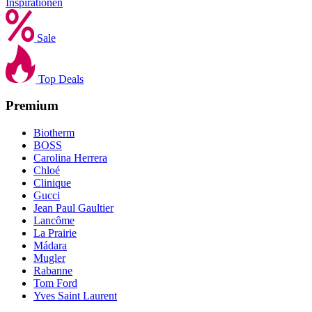
Inspirationen
Sale
Top Deals
Premium
Biotherm
BOSS
Carolina Herrera
Chloé
Clinique
Gucci
Jean Paul Gaultier
Lancôme
La Prairie
Mádara
Mugler
Rabanne
Tom Ford
Yves Saint Laurent