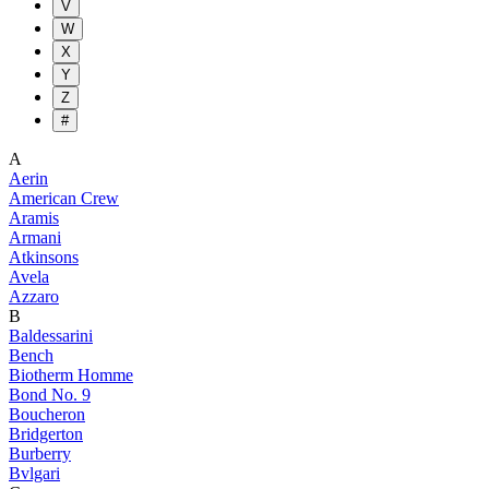
V
W
X
Y
Z
#
A
Aerin
American Crew
Aramis
Armani
Atkinsons
Avela
Azzaro
B
Baldessarini
Bench
Biotherm Homme
Bond No. 9
Boucheron
Bridgerton
Burberry
Bvlgari