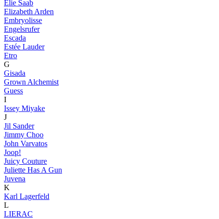
Elie Saab
Elizabeth Arden
Embryolisse
Engelsrufer
Escada
Estée Lauder
Etro
G
Gisada
Grown Alchemist
Guess
I
Issey Miyake
J
Jil Sander
Jimmy Choo
John Varvatos
Joop!
Juicy Couture
Juliette Has A Gun
Juvena
K
Karl Lagerfeld
L
LIERAC