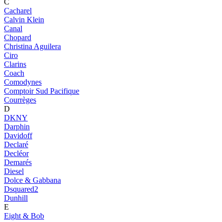
C
Cacharel
Calvin Klein
Canal
Chopard
Christina Aguilera
Ciro
Clarins
Coach
Comodynes
Comptoir Sud Pacifique
Courrèges
D
DKNY
Darphin
Davidoff
Declaré
Decléor
Demarés
Diesel
Dolce & Gabbana
Dsquared2
Dunhill
E
Eight & Bob