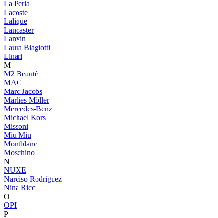
La Perla
Lacoste
Lalique
Lancaster
Lanvin
Laura Biagiotti
Linari
M
M2 Beauté
MAC
Marc Jacobs
Marlies Möller
Mercedes-Benz
Michael Kors
Missoni
Miu Miu
Montblanc
Moschino
N
NUXE
Narciso Rodriguez
Nina Ricci
O
OPI
P