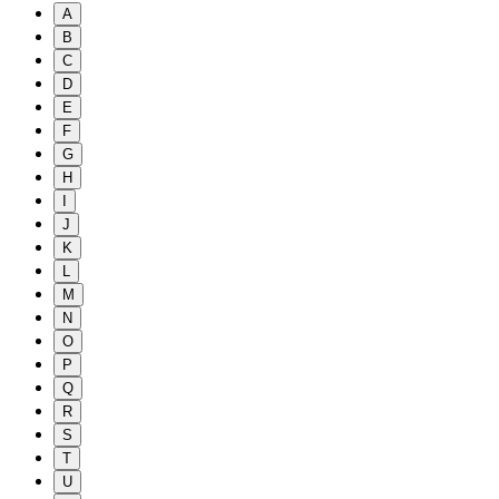
A
B
C
D
E
F
G
H
I
J
K
L
M
N
O
P
Q
R
S
T
U