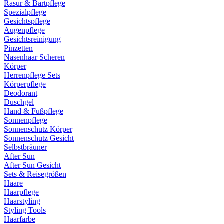
Rasur & Bartpflege
Spezialpflege
Gesichtspflege
Augenpflege
Gesichtsreinigung
Pinzetten
Nasenhaar Scheren
Körper
Herrenpflege Sets
Körperpflege
Deodorant
Duschgel
Hand & Fußpflege
Sonnenpflege
Sonnenschutz Körper
Sonnenschutz Gesicht
Selbstbräuner
After Sun
After Sun Gesicht
Sets & Reisegrößen
Haare
Haarpflege
Haarstyling
Styling Tools
Haarfarbe