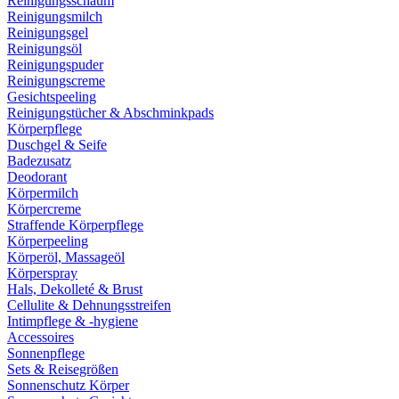
Reinigungsschaum
Reinigungsmilch
Reinigungsgel
Reinigungsöl
Reinigungspuder
Reinigungscreme
Gesichtspeeling
Reinigungstücher & Abschminkpads
Körperpflege
Duschgel & Seife
Badezusatz
Deodorant
Körpermilch
Körpercreme
Straffende Körperpflege
Körperpeeling
Körperöl, Massageöl
Körperspray
Hals, Dekolleté & Brust
Cellulite & Dehnungsstreifen
Intimpflege & -hygiene
Accessoires
Sonnenpflege
Sets & Reisegrößen
Sonnenschutz Körper