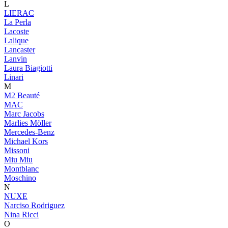
L
LIERAC
La Perla
Lacoste
Lalique
Lancaster
Lanvin
Laura Biagiotti
Linari
M
M2 Beauté
MAC
Marc Jacobs
Marlies Möller
Mercedes-Benz
Michael Kors
Missoni
Miu Miu
Montblanc
Moschino
N
NUXE
Narciso Rodriguez
Nina Ricci
O