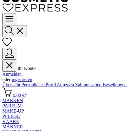
Ihr Konto
Anmelden
oder
registrieren
Übersicht
Persönliches Profil
Adressen
Zahlungsarten
Bestellungen
0,00 €*
MARKEN
PARFUM
MAKE-UP
PFLEGE
HAARE
MÄNNER