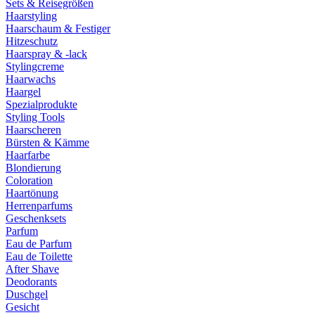
Sets & Reisegrößen
Haarstyling
Haarschaum & Festiger
Hitzeschutz
Haarspray & -lack
Stylingcreme
Haarwachs
Haargel
Spezialprodukte
Styling Tools
Haarscheren
Bürsten & Kämme
Haarfarbe
Blondierung
Coloration
Haartönung
Herrenparfums
Geschenksets
Parfum
Eau de Parfum
Eau de Toilette
After Shave
Deodorants
Duschgel
Gesicht