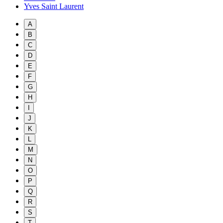
Yves Saint Laurent
A
B
C
D
E
F
G
H
I
J
K
L
M
N
O
P
Q
R
S
T