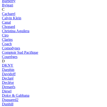
Burberry
Bvlgari
C
Cacharel
Calvin Klein
Canal
Chopard
Christina Aguilera
Ciro
Clarins
Coach
Comodynes
Comptoir Sud Pacifique
Courrèges
D
DKNY
Darphin
Davidoff
Declaré
Decléor
Demarés
Diesel
Dolce & Gabbana
Dsquared2
Dunhill