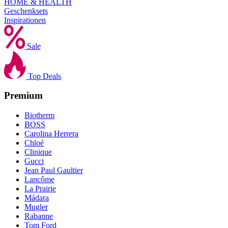
HOME & HEALTH
Geschenksets
Inspirationen
Sale
Top Deals
Premium
Biotherm
BOSS
Carolina Herrera
Chloé
Clinique
Gucci
Jean Paul Gaultier
Lancôme
La Prairie
Mádara
Mugler
Rabanne
Tom Ford