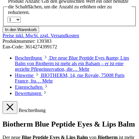
Produkt Anzahl: Gib den gewünschten Wert ein oder benutze
die Schaltflächen, um die Anzahl zu erhöhen oder zu
reduzieren.
In den Warenkorb
Preise inkl. MwSt. zzgl. Versandkosten
Produktnummer:
139383
Ean-Code: 3614274399172
Beschreibung
Der neue Blue Peptide Eyes &amp; Lips
Balm von Biotherm ist mehr als ein Balsam – er ist eine
gezielte Pflegeinnovation, die…
Mehr
Hinweise
BIOTHERM, 14, rue Royale, 75008 Paris
France, fra…
Mehr
Eigenschaften
Bewertungen
Beschreibung
Biotherm Blue Peptide Eyes & Lips Balm
Der neue
Blue Peptide Eyes & Lips Balm
von
Biotherm
ist mehr