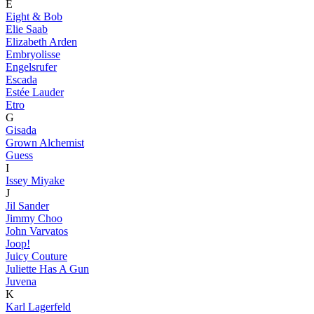
E
Eight & Bob
Elie Saab
Elizabeth Arden
Embryolisse
Engelsrufer
Escada
Estée Lauder
Etro
G
Gisada
Grown Alchemist
Guess
I
Issey Miyake
J
Jil Sander
Jimmy Choo
John Varvatos
Joop!
Juicy Couture
Juliette Has A Gun
Juvena
K
Karl Lagerfeld