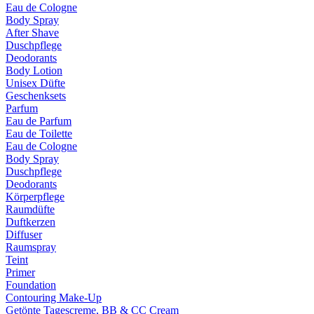
Eau de Cologne
Body Spray
After Shave
Duschpflege
Deodorants
Body Lotion
Unisex Düfte
Geschenksets
Parfum
Eau de Parfum
Eau de Toilette
Eau de Cologne
Body Spray
Duschpflege
Deodorants
Körperpflege
Raumdüfte
Duftkerzen
Diffuser
Raumspray
Teint
Primer
Foundation
Contouring Make-Up
Getönte Tagescreme, BB & CC Cream