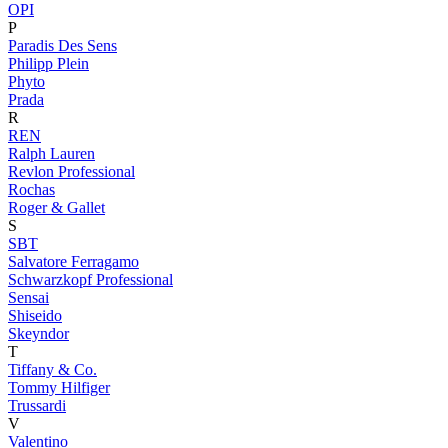
OPI
P
Paradis Des Sens
Philipp Plein
Phyto
Prada
R
REN
Ralph Lauren
Revlon Professional
Rochas
Roger & Gallet
S
SBT
Salvatore Ferragamo
Schwarzkopf Professional
Sensai
Shiseido
Skeyndor
T
Tiffany & Co.
Tommy Hilfiger
Trussardi
V
Valentino