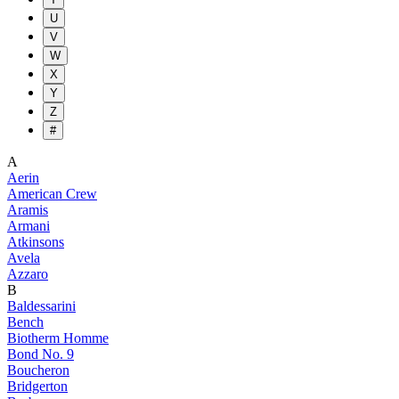
U
V
W
X
Y
Z
#
A
Aerin
American Crew
Aramis
Armani
Atkinsons
Avela
Azzaro
B
Baldessarini
Bench
Biotherm Homme
Bond No. 9
Boucheron
Bridgerton