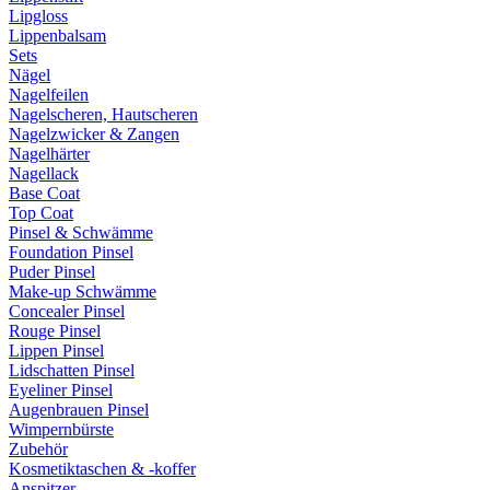
Lipgloss
Lippenbalsam
Sets
Nägel
Nagelfeilen
Nagelscheren, Hautscheren
Nagelzwicker & Zangen
Nagelhärter
Nagellack
Base Coat
Top Coat
Pinsel & Schwämme
Foundation Pinsel
Puder Pinsel
Make-up Schwämme
Concealer Pinsel
Rouge Pinsel
Lippen Pinsel
Lidschatten Pinsel
Eyeliner Pinsel
Augenbrauen Pinsel
Wimpernbürste
Zubehör
Kosmetiktaschen & -koffer
Anspitzer