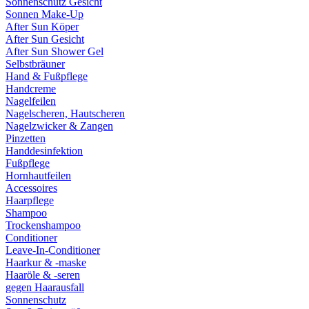
Sonnenschutz Gesicht
Sonnen Make-Up
After Sun Köper
After Sun Gesicht
After Sun Shower Gel
Selbstbräuner
Hand & Fußpflege
Handcreme
Nagelfeilen
Nagelscheren, Hautscheren
Nagelzwicker & Zangen
Pinzetten
Handdesinfektion
Fußpflege
Hornhautfeilen
Accessoires
Haarpflege
Shampoo
Trockenshampoo
Conditioner
Leave-In-Conditioner
Haarkur & -maske
Haaröle & -seren
gegen Haarausfall
Sonnenschutz