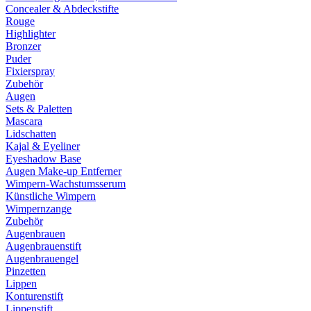
Concealer & Abdeckstifte
Rouge
Highlighter
Bronzer
Puder
Fixierspray
Zubehör
Augen
Sets & Paletten
Mascara
Lidschatten
Kajal & Eyeliner
Eyeshadow Base
Augen Make-up Entferner
Wimpern-Wachstumsserum
Künstliche Wimpern
Wimpernzange
Zubehör
Augenbrauen
Augenbrauenstift
Augenbrauengel
Pinzetten
Lippen
Konturenstift
Lippenstift