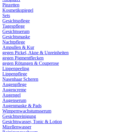
Pinzetten
Kosmetikspiegel
Sets
Gesichtspflege
Tagespflege
Gesichtsserum
Gesichtsmaske
Nachtpflege
Ampullen & Kur
gegen Pickel, Akne & Unreinheiten
gegen Pigmentflecken
gegen Rötungen & Couperose
Lippenpeeling
Lippenpflege
Nasenhaar Scheren
Augenpflege
Augencreme
Augengel
Augenserum
Augenmaske & Pads
Wimpernwachstumsserum
Gesichtsreinigung
Gesichtswasser, Tonic & Lotion
Mizellenwasser