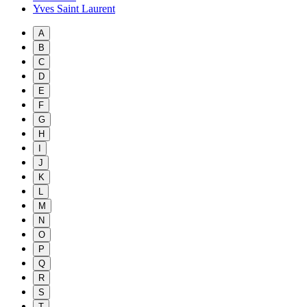
Yves Saint Laurent
A
B
C
D
E
F
G
H
I
J
K
L
M
N
O
P
Q
R
S
T