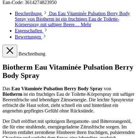
Ean-Code: 3614274823950
Beschreibung
Das Eau Vitaminée Pulsation Berry Body
Spray von Biotherm ist ein fruchtiges Eau de Toilette-
Körperspray mit saftiger Beere…
Mehr
Eigenschaften
Bewertungen
Beschreibung
Biotherm Eau Vitaminée Pulsation Berry
Body Spray
Das
Eau Vitaminée Pulsation Berry Body Spray
von
Biotherm
ist ein fruchtiges Eau de Toilette-Körperspray mit saftiger
Beerenfrische und lebendiger Zitrusenergie. Die leichte Spraytextur
erfrischt die Haut sofort, zieht schnell ein und hinterlässt ein
angenehm gepflegtes Gefühl ohne Rückstände.
Der Duft eröffnet mit spritzigem Bergamotte- und Bitterorangenöl,
die für eine strahlende, energiegeladene Zitrusfrische sorgen. Im
Herzen entfaltet zerstoßene Himbeere ihren fruchtigen, pulsierenden
Charakter und verleiht dem Spray eine lebendige, zugleich