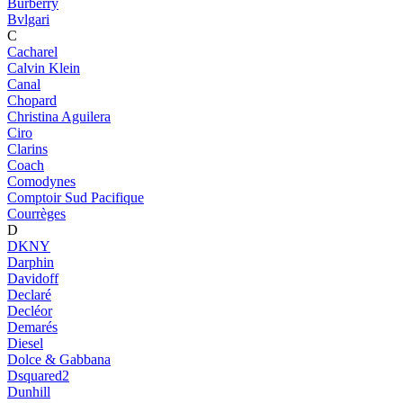
Burberry
Bvlgari
C
Cacharel
Calvin Klein
Canal
Chopard
Christina Aguilera
Ciro
Clarins
Coach
Comodynes
Comptoir Sud Pacifique
Courrèges
D
DKNY
Darphin
Davidoff
Declaré
Decléor
Demarés
Diesel
Dolce & Gabbana
Dsquared2
Dunhill