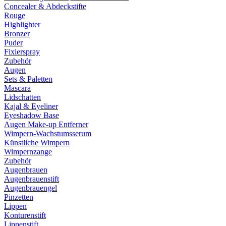
Concealer & Abdeckstifte
Rouge
Highlighter
Bronzer
Puder
Fixierspray
Zubehör
Augen
Sets & Paletten
Mascara
Lidschatten
Kajal & Eyeliner
Eyeshadow Base
Augen Make-up Entferner
Wimpern-Wachstumsserum
Künstliche Wimpern
Wimpernzange
Zubehör
Augenbrauen
Augenbrauenstift
Augenbrauengel
Pinzetten
Lippen
Konturenstift
Lippenstift