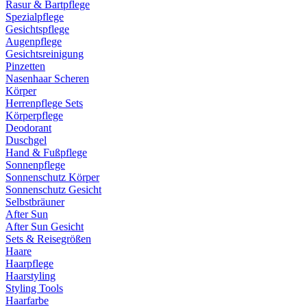
Rasur & Bartpflege
Spezialpflege
Gesichtspflege
Augenpflege
Gesichtsreinigung
Pinzetten
Nasenhaar Scheren
Körper
Herrenpflege Sets
Körperpflege
Deodorant
Duschgel
Hand & Fußpflege
Sonnenpflege
Sonnenschutz Körper
Sonnenschutz Gesicht
Selbstbräuner
After Sun
After Sun Gesicht
Sets & Reisegrößen
Haare
Haarpflege
Haarstyling
Styling Tools
Haarfarbe