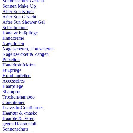
Sonnenschutz Gesicht
Sonnen Make-Up
After Sun Köper
After Sun Gesicht
After Sun Shower Gel
Selbstbräuner
Hand & Fußpflege
Handcreme
Nagelfeilen
Nagelscheren, Hautscheren
Nagelzwicker & Zangen
Pinzetten
Handdesinfektion
Fußpflege
Hornhautfeilen
Accessoires
Haarpflege
Shampoo
Trockenshampoo
Conditioner
Leave-In-Conditioner
Haarkur & -maske
Haaröle & -seren
gegen Haarausfall
Sonnenschutz