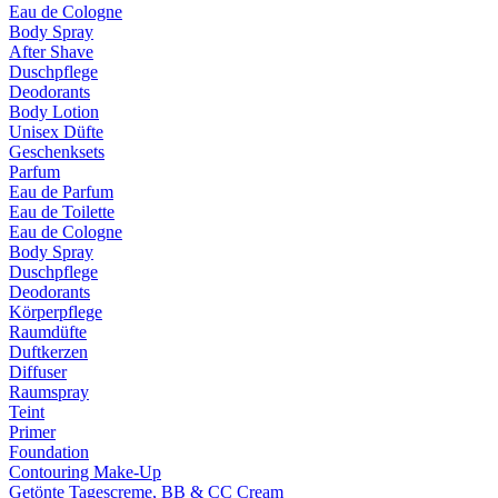
Eau de Cologne
Body Spray
After Shave
Duschpflege
Deodorants
Body Lotion
Unisex Düfte
Geschenksets
Parfum
Eau de Parfum
Eau de Toilette
Eau de Cologne
Body Spray
Duschpflege
Deodorants
Körperpflege
Raumdüfte
Duftkerzen
Diffuser
Raumspray
Teint
Primer
Foundation
Contouring Make-Up
Getönte Tagescreme, BB & CC Cream