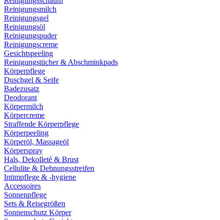
Reinigungsschaum
Reinigungsmilch
Reinigungsgel
Reinigungsöl
Reinigungspuder
Reinigungscreme
Gesichtspeeling
Reinigungstücher & Abschminkpads
Körperpflege
Duschgel & Seife
Badezusatz
Deodorant
Körpermilch
Körpercreme
Straffende Körperpflege
Körperpeeling
Körperöl, Massageöl
Körperspray
Hals, Dekolleté & Brust
Cellulite & Dehnungsstreifen
Intimpflege & -hygiene
Accessoires
Sonnenpflege
Sets & Reisegrößen
Sonnenschutz Körper