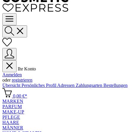
Ihr Konto
Anmelden
oder
registrieren
Übersicht
Persönliches Profil
Adressen
Zahlungsarten
Bestellungen
0,00 €*
MARKEN
PARFUM
MAKE-UP
PFLEGE
HAARE
MÄNNER