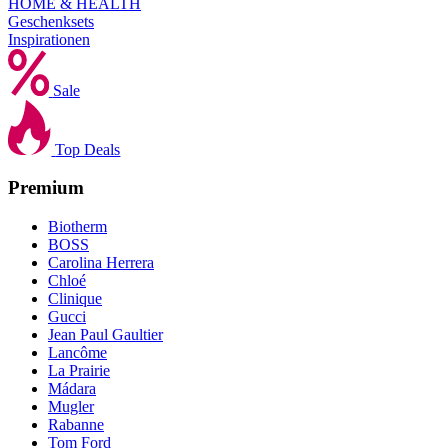
HOME & HEALTH
Geschenksets
Inspirationen
Sale
Top Deals
Premium
Biotherm
BOSS
Carolina Herrera
Chloé
Clinique
Gucci
Jean Paul Gaultier
Lancôme
La Prairie
Mádara
Mugler
Rabanne
Tom Ford