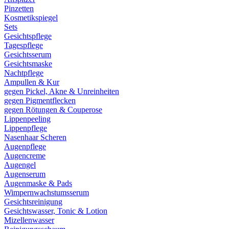
Pinzetten
Kosmetikspiegel
Sets
Gesichtspflege
Tagespflege
Gesichtsserum
Gesichtsmaske
Nachtpflege
Ampullen & Kur
gegen Pickel, Akne & Unreinheiten
gegen Pigmentflecken
gegen Rötungen & Couperose
Lippenpeeling
Lippenpflege
Nasenhaar Scheren
Augenpflege
Augencreme
Augengel
Augenserum
Augenmaske & Pads
Wimpernwachstumsserum
Gesichtsreinigung
Gesichtswasser, Tonic & Lotion
Mizellenwasser