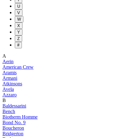
U
V
W
X
Y
Z
#
A
Aerin
American Crew
Aramis
Armani
Atkinsons
Avela
Azzaro
B
Baldessarini
Bench
Biotherm Homme
Bond No. 9
Boucheron
Bridgerton