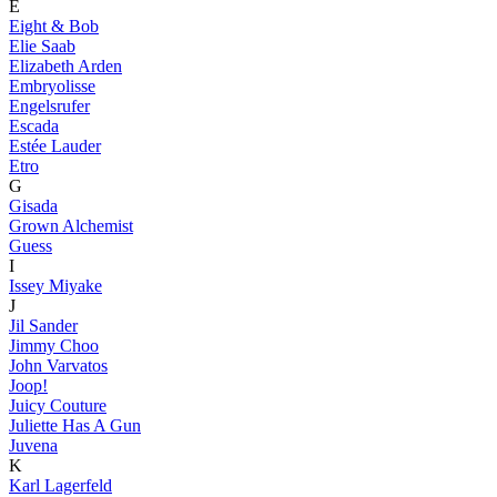
E
Eight & Bob
Elie Saab
Elizabeth Arden
Embryolisse
Engelsrufer
Escada
Estée Lauder
Etro
G
Gisada
Grown Alchemist
Guess
I
Issey Miyake
J
Jil Sander
Jimmy Choo
John Varvatos
Joop!
Juicy Couture
Juliette Has A Gun
Juvena
K
Karl Lagerfeld