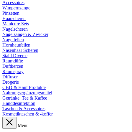
Accessoires
Wimpernzange
Pinzetten
Haarscheren
Manicure Sets
Nagelscheren
Nagelzangen & Zwicker
Nagelfeilen
Hornhautfeilen
Nasenhaar Scheren
Stahl Diverse
Raumdüfte
Duftkerzen
Raumspray
Diffuser
Drogerie
CBD & Hanf Produkte
Nahrungsergänzungsmittel
Getränke, Tee & Kaffee
Handdesinfektion
Taschen & Accessoires
Kosmetiktaschen & -koffer
Menü