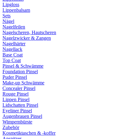
Lipgloss
Lippenbalsam
Sets
Nägel
Nagelfeilen
Nagelscheren, Hautscheren
Nagelzwicker & Zangen
Nagelhärter
Nagellack
Base Coat
Top Coat
Pinsel & Schwämme
Foundation Pinsel
Puder Pinsel
Make-up Schwämme
Concealer Pinsel
Rouge Pinsel
Lippen Pinsel
Lidschatten Pinsel
Eyeliner Pinsel
Augenbrauen Pinsel
Wimpernbürste
Zubehör
Kosmetiktaschen & -koffer
Anspitzer