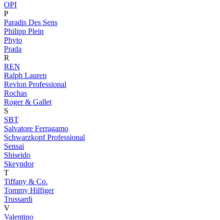
OPI
P
Paradis Des Sens
Philipp Plein
Phyto
Prada
R
REN
Ralph Lauren
Revlon Professional
Rochas
Roger & Gallet
S
SBT
Salvatore Ferragamo
Schwarzkopf Professional
Sensai
Shiseido
Skeyndor
T
Tiffany & Co.
Tommy Hilfiger
Trussardi
V
Valentino