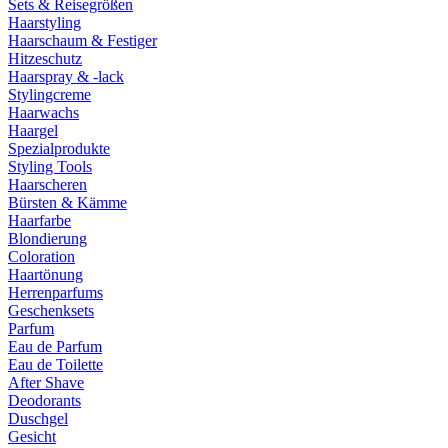
Sets & Reisegrößen
Haarstyling
Haarschaum & Festiger
Hitzeschutz
Haarspray & -lack
Stylingcreme
Haarwachs
Haargel
Spezialprodukte
Styling Tools
Haarscheren
Bürsten & Kämme
Haarfarbe
Blondierung
Coloration
Haartönung
Herrenparfums
Geschenksets
Parfum
Eau de Parfum
Eau de Toilette
After Shave
Deodorants
Duschgel
Gesicht