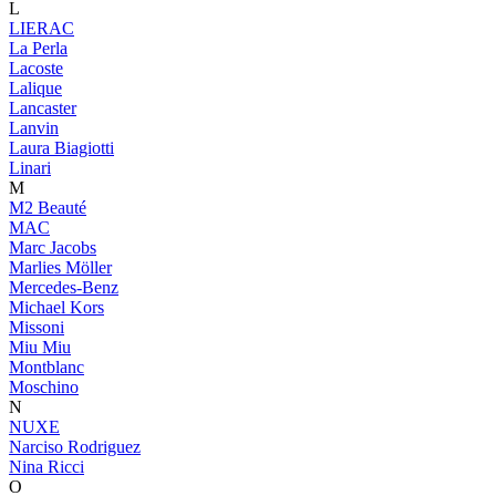
L
LIERAC
La Perla
Lacoste
Lalique
Lancaster
Lanvin
Laura Biagiotti
Linari
M
M2 Beauté
MAC
Marc Jacobs
Marlies Möller
Mercedes-Benz
Michael Kors
Missoni
Miu Miu
Montblanc
Moschino
N
NUXE
Narciso Rodriguez
Nina Ricci
O